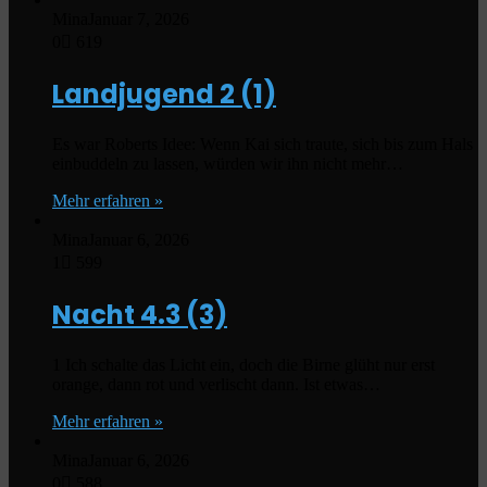
Mina
Januar 7, 2026
0
619
Landjugend
2 (1)
Es war Roberts Idee: Wenn Kai sich traute, sich bis zum Hals
einbuddeln zu lassen, würden wir ihn nicht mehr…
Mehr erfahren »
Mina
Januar 6, 2026
1
599
Nacht
4.3 (3)
1 Ich schalte das Licht ein, doch die Birne glüht nur erst
orange, dann rot und verlischt dann. Ist etwas…
Mehr erfahren »
Mina
Januar 6, 2026
0
588