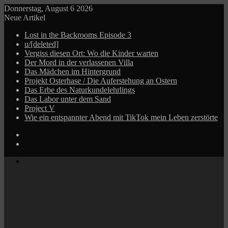
Donnerstag, August 6 2026
Neue Artikel
Lost in the Backrooms Episode 3
u/[deleted]
Vergiss diesen Ort: Wo die Kinder warten
Der Mord in der verlassenen Villa
Das Mädchen im Hintergrund
Projekt Osterhase / Die Auferstehung an Ostern
Das Erbe des Naturkundelehrlings
Das Labor unter dem Sand
Project V
Wie ein entspannter Abend mit TikTok mein Leben zerstörte
Log
In
Zufälliger
Beitrag
Menü