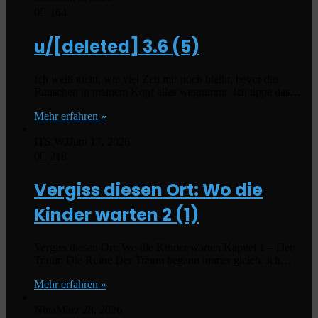
0
164
u/[deleted]
3.6 (5)
Ich weiß nicht, wie viel Zeit mir noch bleibt, bevor das
Rauschen in meinem Kopf alles wegnimmt. Ich tippe das…
Mehr erfahren »
ITS.WJ
Juni 17, 2026
0
218
Vergiss diesen Ort: Wo die
Kinder warten
2 (1)
Vergiss diesen Ort: Wo die Kinder warten Kapitel 1 – Der
Traum Die Ruine Der Traum begann immer gleich. Ich…
Mehr erfahren »
Nina
März 28, 2026