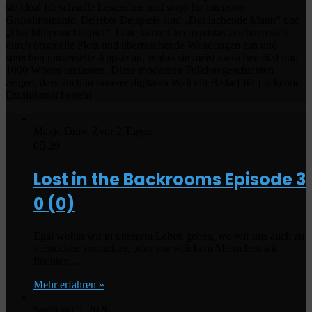
sie ideal für schnelle Lesezeiten und sorgt für intensive
Gruselmomente. Beliebte Beispiele sind „Der lachende Mann“ und
„Das Mitternachtsspiel“. Gute kurze Creepypastas zeichnen sich
durch originelle Plots und überraschende Wendungen aus und
sprechen universelle Ängste an, wobei sie meist zwischen 500 und
1000 Wörter umfassen. Diese modernen Folkloregeschichten
zeigen, dass auch in unserer digitalen Welt ein Bedarf für packende
Erzählkunst besteht
Magic Draw Z
vor 2 Tagen
0
29
Lost in the Backrooms Episode 3
0 (0)
Egal wohin wir in unserem Leben gehen, wo wir uns auch zu
verstecken versuchen, oder vor welchem Menschen wir
flüchten.…
Mehr erfahren »
Sarah
Juli 5, 2026