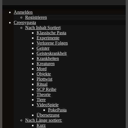
Anmelden
Registrieren
Creepypasta
Nach Inhalt Sortiert
Klassische Pasta
Experimente
Verlorene Folgen
Geister
Geisteskrankheit
Krankheiten
Kreaturen
Mord
Objekte
Plottwist
Ritual
SCP Reihe
Theorie
Tiere
VideoSpiele
PokePasta
Übersetzung
Nach Länge sortiert:
Kurz