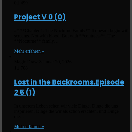
0
499
Project V
0 (0)
## **Chapter 1: The Nocturne Family** It doesn’t begin with
screams. Not with blood. But with **contracts**. The
**Nocturne** family…
Mehr erfahren »
Magic Draw Z
Januar 20, 2026
1
708
Lost in the Backrooms.Episode
2
5 (1)
In unserem Leben sehen wir viele Dinge, Dinge die uns
inspirieren, Dinge die wir als schön erachten, und Dinge
die…
Mehr erfahren »