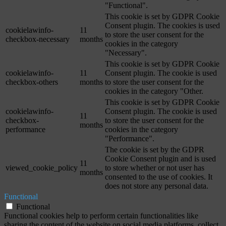
"Functional".
This cookie is set by GDPR Cookie
Consent plugin. The cookies is used
cookielawinfo-
11
to store the user consent for the
checkbox-necessary
months
cookies in the category
"Necessary".
This cookie is set by GDPR Cookie
cookielawinfo-
11
Consent plugin. The cookie is used
checkbox-others
months
to store the user consent for the
cookies in the category "Other.
This cookie is set by GDPR Cookie
cookielawinfo-
Consent plugin. The cookie is used
11
checkbox-
to store the user consent for the
months
performance
cookies in the category
"Performance".
The cookie is set by the GDPR
Cookie Consent plugin and is used
11
viewed_cookie_policy
to store whether or not user has
months
consented to the use of cookies. It
does not store any personal data.
Functional
Functional
Functional cookies help to perform certain functionalities like
sharing the content of the website on social media platforms, collect