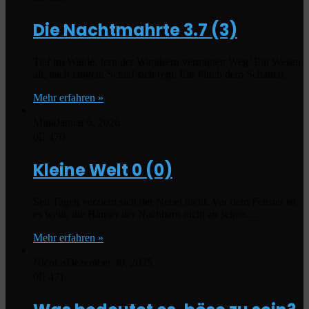
Die Nachtmahrte
3.7 (3)
Tief im Walde, fern der Wandrern vertrauten Weg’ Ein Wesen
alt, nach langem Schlaf sich regt. Ein Fluch dem Schatten…
Mehr erfahren »
Mina
Januar 6, 2026
0
470
Kleine Welt
0 (0)
Seit Tagen verzieht sich der Nebel nicht. Vor dem Fenster ist
es weiß, die Häuser der Nachbarn nicht zu sehen.…
Mehr erfahren »
Nicolas
Dezember 30, 2025
0
471