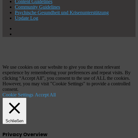
Content Guidelines
Community Guidelines
Psychische Gesundheit und Krisenunterstützung
Update Log
X
YouTube
Schaltfläche
"Zurück
zum
Anfang"
We use cookies on our website to give you the most relevant
experience by remembering your preferences and repeat visits. By
clicking “Accept All”, you consent to the use of ALL the cookies.
However, you may visit "Cookie Settings" to provide a controlled
consent.
Cookie Settings
Accept All
Schließen
Privacy Overview