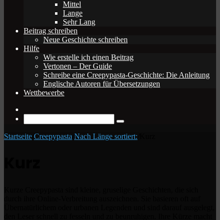
Mittel
Lange
Sehr Lang
Beitrag schreiben
Neue Geschichte schreiben
Hilfe
Wie erstelle ich einen Beitrag
Vertonen – Der Guide
Schreibe eine Creepypasta-Geschichte: Die Anleitung
Englische Autoren für Übersetzungen
Wettbewerbe
Zufälliger
Beitrag
Suche
nach
Startseite
/
Creepypasta
/
Nach Länge sortiert:
/
Kurz
Kurz
Kurze Creepypasta sind kleine, gruselige Geschichten, die sich
durch ihre Online-Verbreitung auszeichnen. Sie basieren oft auf
Übernatürlichem oder urbanen Legenden und sind darauf ausgelegt,
den Leser schnell zu fesseln und zu beunruhigen. Ihre Kürze macht