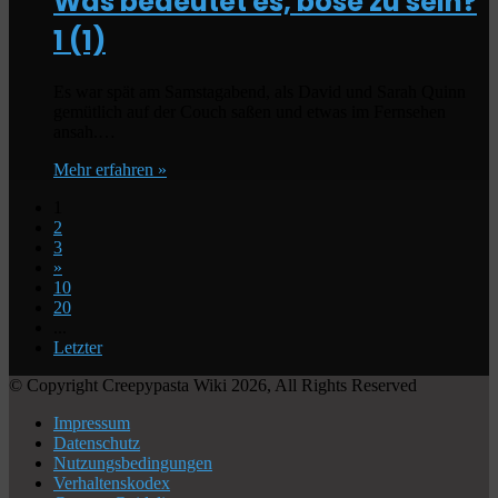
Was bedeutet es, böse zu sein?
1 (1)
Es war spät am Samstagabend, als David und Sarah Quinn
gemütlich auf der Couch saßen und etwas im Fernsehen
ansah.…
Mehr erfahren »
1
2
3
»
10
20
...
Letzter
© Copyright Creepypasta Wiki 2026, All Rights Reserved
Impressum
Datenschutz
Nutzungsbedingungen
Verhaltenskodex