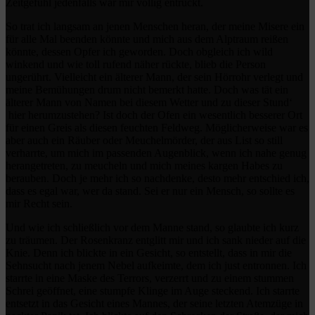
Zeitgefühl jedenfalls war mir völlig entrückt.
So trat ich langsam an jenen Menschen heran, der meine Misere ein
für alle Mal beenden könnte und mich aus dem Alptraum reißen
könnte, dessen Opfer ich geworden. Doch obgleich ich wild
winkend und wie toll rufend näher rückte, blieb die Person
ungerührt. Vielleicht ein älterer Mann, der sein Hörrohr verlegt und
meine Bemühungen drum nicht bemerkt hatte. Doch was tät ein
älterer Mann von Namen bei diesem Wetter und zu dieser Stund‘
hier herumzustehen? Ist doch der Ofen ein wesentlich besserer Ort
für einen Greis als diesen feuchten Feldweg. Möglicherweise war es
aber auch ein Räuber oder Meuchelmörder, der aus List so still
verharrte, um mich im passenden Augenblick, wenn ich nahe genug
herangetreten, zu meucheln und mich meines kargen Habes zu
berauben. Doch je mehr ich so nachdenke, desto mehr entschied ich,
dass es egal war, wer da stand. Sei er nur ein Mensch, so sollte es
mir Recht sein.
Und wie ich schließlich vor dem Manne stand, so glaubte ich kurz
zu träumen. Der Rosenkranz entglitt mir und ich sank nieder auf die
Knie. Denn ich blickte in ein Gesicht, so entstellt, dass in mir die
Sehnsucht nach jenem Nebel aufkeimte, dem ich just entronnen. Ich
starrte in eine Maske des Terrors, verzerrt und zu einem stummen
Schrei geöffnet, eine stumpfe Klinge im Auge steckend. Ich starrte
entsetzt in das Gesicht eines Mannes, der seine letzten Atemzüge in