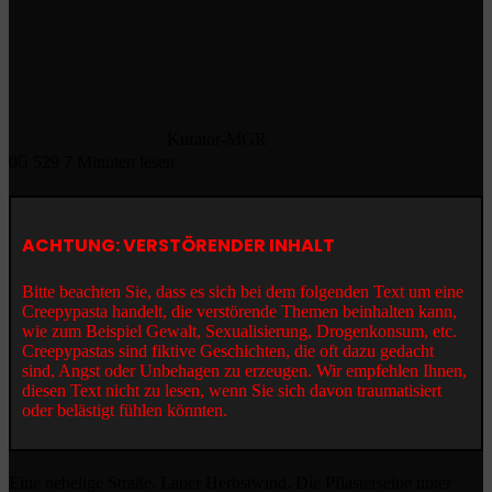
Kurator-MGR
0
529
7 Minuten lesen
ACHTUNG: VERSTÖRENDER INHALT
Bitte beachten Sie, dass es sich bei dem folgenden Text um eine
Creepypasta handelt, die verstörende Themen beinhalten kann,
wie zum Beispiel Gewalt, Sexualisierung, Drogenkonsum, etc.
Creepypastas sind fiktive Geschichten, die oft dazu gedacht
sind, Angst oder Unbehagen zu erzeugen. Wir empfehlen Ihnen,
diesen Text nicht zu lesen, wenn Sie sich davon traumatisiert
oder belästigt fühlen könnten.
Eine nebelige Straße. Lauer Herbstwind. Die Pflasterseine unter