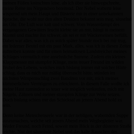
meinen Füßen knirschten leise, als ich über sie hinwegschreite,
meine Reise ins Nirgendwo bereitend. Der Nebel waberte leise
wispernd um mein Haupt und flüsterte mir in einer unbekannten
Sprache, die wohl nur den alten Druiden bekannt sein mag, säuselnd
ins Ohr. Die Luft war kalt und schwer. Vom Wasserdampf des
vergangenen Gewitters feucht klebte sie an mir, hängt in meinem
Mantel und machte ihn schwer, als sei er mit Wackerseinen befüllt.
Dabei war alles, was ich zu solch später Stunde noch bei mir trug,
ein lederner Beutel mit ein paar Mark, alles, was ich in diesen Zeiten
auftreiben konnte und für einen heimatlosen Landstreicher meines
Schlages vermutlich eine ansehnliche Summe. Zudem ein kleines
Klappmesser mit stumpfer Klinge, mein treuer Freund im wilden
Trubel des Lebens, welches mich bislang immer mit solcher Härte
schlug, dass es mich nur mäßig überrascht hätte, stünden im
nächsten Wimpernschlag zwei Banditen vor mit, mich meines
kümmerlichen Vermögens zu erleichtern. In diesem Falle wollte ich
meine Haut zumindest so teuer wie möglich verkaufen, mich mit
Nägeln, Zähnen und meiner stumpfen Klinge zur Wehr setzen.
Doch bislang schien mir das Schicksal an jenem Abend hold zu
sein.
Denn keine Menschenseele war in der nebligen, wabernden Suppe
auszumachen, welche seit jenem Abend mein Wegbegleiter war.
Weder Freund, noch Feind, soweit mein Blick in der düsteren Straße
reichte. Nur der säuselnde Nebel und das kalte Rauschen des