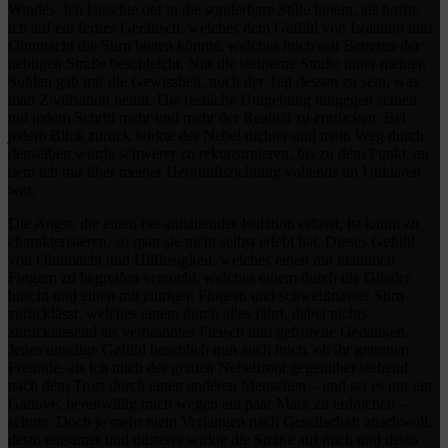
Windes. Ich lauschte tief in die sonderbare Stille hinein, als hoffte
ich auf ein fernes Geräusch, welches dem Gefühl von Isolation und
Ohnmacht die Stirn bieten könnte, welches mich seit Betreten der
nebligen Straße beschleicht. Nur die steinerne Straße unter meinen
Sohlen gab mir die Gewissheit, noch der Teil dessen zu sein, was
man Zivilisation nennt. Die restliche Umgebung hingegen schien
mit jedem Schritt mehr und mehr der Realität zu entrücken. Bei
jedem Blick zurück wirkte der Nebel dichter und mein Weg durch
denselben wurde schwerer zu rekonstruieren, bis zu dem Punkt, an
dem ich mir über meiner Herkunftsrichtung vollends im Unklaren
war.
Die Angst, die einen bei anhaltender Isolation erfasst, ist kaum zu
charakterisieren, so man sie nicht selbst erlebt hat. Dieses Gefühl
von Ohnmacht und Hilflosigkeit, welches einen mit klammen
Fingern zu begreifen versucht, welches einem durch die Glieder
huscht und einen mit zittrigen Fingern und schweißnasser Stirn
zurücklässt, welches einem durch alles fährt, dabei nichts
zurücklassend als verbranntes Fleisch und gefrorene Gedanken.
Jenes unselige Gefühl beschlich nun auch mich, oh ihr getreuen
Freunde, als ich mich der grauen Nebelfront gegenüber stehend
nach dem Trost durch einen anderen Menschen – und sei es nur ein
Ganove, bereitwillig mich wegen ein paar Mark zu erdolchen –
sehnte. Doch je mehr mein Verlangen nach Gesellschaft anschwoll,
desto einsamer und düsterer wirkte die Straße auf mich und desto