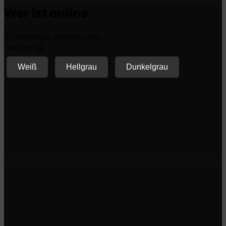
Wer ist online
Im Moment ist niemand online.
Textfarbe
Weiß
Hellgrau
Dunkelgrau