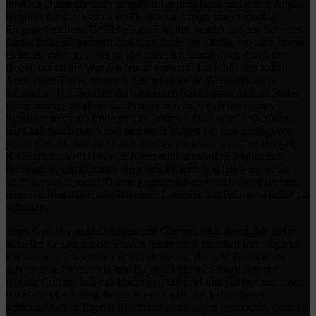
dunklen Dunst der mich umgab, mich umschloss und meine Augen
blendete für das, was da im Dunklen auf mich lauern mochte.
Entgegen meinem Gefühl ging ich weiter, beschleunigten Schrittes,
darauf hoffend, meinem Ziel, dem Ende der Straße, wo auch immer
es liegen mochte, näher zu kommen. Ich schritt rasch durch den
Nebel, der meine Wangen feucht umwarb. Ich fühlte den kalten
Atem eines Toten, der mich durch die weiße Wand hindurch
anhauchte. Das Seufzen der steinernen Straße unter meinen Füßen
klang traurig, als ahnte das Pflaster bereits, welch grausames
Schicksal mich am Ende meines Weges ereilen würde. Der Wind
blies kalt durch den Nebel und mein Magen sah sich geplagt von
jenem Gefühl, dass nur Landstreichern bekannt war: Der Hunger,
der einen nach drei bis vier Tagen ohne anständige Mahlzeiten
heimsuchte. Ein Dürsten, das keine Flasche je stillen konnte. So
stark, dass sich meine Därme gegen mich zu verschwören drohten,
um nach Blut dürstend mit meinen Innereien zur Palastrevolution zu
schreiten.
Jenes Gefühl von Unbehagen und Gier zugleich, beschrieb mein
aktuelles Leiden am besten. Ich fühlte mich innerlich leer, obgleich
ich voll war. Ich sehnte mich nach Speise, die kein Gastwirt zu
servieren befähigt, nicht mal für eine Millionen Mark. Ich rief
meinen Gott an, hub das Haupt gen Himmel und rief laut aus, doch
der Himmel schwieg. Wenn es eines gab, das ich an diesen
schicksalshaften Tag mit Bestimmtheit zu sagen vermochte, dann ist