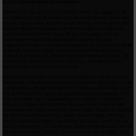
es dies:
Gott hat diesen Ort verlassen!
Während ich das zwölfte AVE MARIA betete, mit zittrigem Leib
und tränendem Aug, da lichtete sich mit einem Mal der Nebel und
ich sah, dass ich mich auf einer kleine Siedlung zu bewegen schien.
Frischen Mutes beschleunigte ich meinen Schritt und mein Herz
jauchzte stumm in meiner Brust, als ich ein baldiges Ende der
mittlerweile verhassten Straße erspähte. Ich eilte nun, den
klappernden Kranz noch immer umklammert, in Richtung der Stelle,
an der die Steine der Straße einem einfachen Feldweg wichen,
gesäumt von primitiven, aber Hoffnung verbreitenden Hütten. Ein
kleines Dorf vielleicht, auf jeden Fall etwas, dass mir Zuflucht
bieten könnte vor dem Terror der Straße.
Ich erreichte den Feldweg just in den Augenblick, da ich in kurzer
Distanz eine verschwommene Gestalt ausmachte. Der Nebel war so
weit gewichen, um die Schemen eines Mannes auszumachen, doch
war er noch zu dicht, um mit Bestimmtheit sagen zu können, ob es
sich um Freund oder Feind handelte. Also ging ich zögerlichen
Schrittes auf jenen unanfechtbaren Beweis, meine Reise auf der
gottverlassenen Straße beendet zu haben, heran. Zögerlich, obgleich
ich mich vor kurzem noch nach einem Räuber sehnte. Wie lange
jener Augenblick geistiger Umnachtung zurücklag, vermochte ich
kaum zu bestimmen. Es mochte eine Stunde vergangen sein, seit ich
jene Straße betreten, vielleicht aber auch mehr oder weniger. Mein