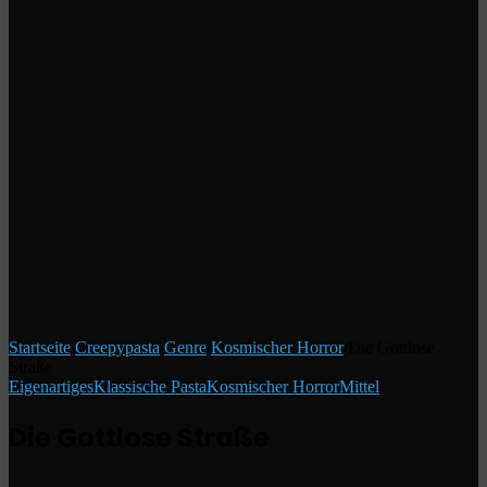
Startseite
/
Creepypasta
/
Genre
/
Kosmischer Horror
/
Die Gottlose
Straße
Eigenartiges
Klassische Pasta
Kosmischer Horror
Mittel
Die Gottlose Straße