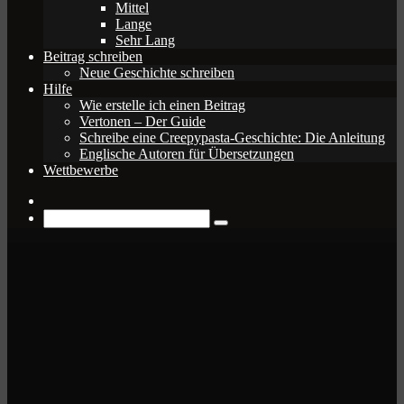
Mittel
Lange
Sehr Lang
Beitrag schreiben
Neue Geschichte schreiben
Hilfe
Wie erstelle ich einen Beitrag
Vertonen – Der Guide
Schreibe eine Creepypasta-Geschichte: Die Anleitung
Englische Autoren für Übersetzungen
Wettbewerbe
Zufälliger
Beitrag
Suche
nach