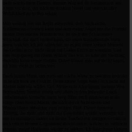
mehr wuchs mein Hadern, meinen Weg auf ihr fortzusetzen, aus
Angst vor dem, der mich im dunklen Nebel und entrückt aller
Wirklichkeit zu treffen sehnte.
Man vermag nun mit Recht einwerfen, dass mich nichts
Schlimmeres erwarten kann und dass meine Angst nur das Produkt
meiner überlasteten Phantasie sei. Ist doch das Schlimmstes
Schicksal, das mich ereilen kann, das eines Raubüberfalls, eben
jenes, welches ich mir wünschte, so es mir einen kurzen Moment
das Gefühl gebe, nicht allein auf Gottes Erden zu wandeln. Und
eine Begegnung mit einem Wilden Tier war, so nahe der Siedlung,
ebenfalls keine ernste Gefahr. Daher könnte man mit Recht sagen,
ich hätte nicht zu befürchten.
Doch jenem Mann, der mich auf solche Wiese zu belehren gedenkt,
lache ich keck ins Gesicht. Denn meine Angst belief sich nicht auf
Räuber oder ein wildes Tief. Meine tiefe Abneigung, meinen Weg
fortzusetzen, beruhte einzig und allein in dem jedweder Logik
entbehrenden Verdacht, mein Weg führe mich gradewegs in die
Fänge einer bösen Macht, die mich durch Nebeldunst und
Windgeflüster abbrachte vom rechten Pfad. Dieser finsteren
Ahnung, die mehr und mehr zur Gewissheit wurde, versuchte ich
nun zu entrinnen, indem ich meine Taschen mit zittrigen Gebärden
nach einem kleinen Gegenstand durchforstete, welcher es vielleicht
vermag, meine Hoffnung wieder zu stärken. Ich habe jenen kleinen