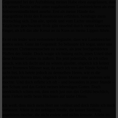
Gegenstand bei der Aufzählung meiner Habe eben ausgelassen, dass
ich seinen Besitz selbst unter vagabundieren Landstreichern als eine
Selbstverständlichkeit ansehe. Erst als meine Hände das
abgegriffene Holz des Rosenkranzes erfühlten, beruhigte mein
Herzschlag sich. Das alte, spröde und vom Lichte unzähliger
Talglichter geschwärzte Holz glitt rasselnd durch meine klammen
Finger, als ich das alte Kreuz an zu Kuss an meine Lippen führte.
Es ist ein leider weit verbreiteter Irrglaube, dass wir Landstreicher
gottlos seien. Ganz im Gegenteil: So behaupte ich sogar, unter uns
frommere Christenmenschen zu wissen, als jene hochgebildeten
Pfaffen der Städte. Doch wagte ich bislang nicht, jenes Urteil über
diese Männer Gottes zu äußern. Bis jetzt jedenfalls, da ich offen
sprach, was ich dacht und zu wissen glaubte, obgleich ich keiner
dieser frommen Männer war, da auch ich von der Sünde Schuld
nicht frei. Ich betete jedoch zu demselben Herrn, wie es die
gebildeten Herren täten, obgleich deren Manier eine anderen sein
mochte. Und doch erflehe ich oft – und besonders in jener Stunde –
den Schutz und das Geleit meines lebendigen Gottes. Doch
unerklärlich schien mir, dass mich just nun das Gefühl beschlich,
mein Flehen treffe beim Höchsten auf taube Ohren.
Ich weiß, dass mich mein Herr nie verlässt und doch fühlte ich mich
verlassen. Allein in der nebligen Straße, die keiner Siedlung
angehören mochte, die nicht endete und nichts kreuzte. Allein im