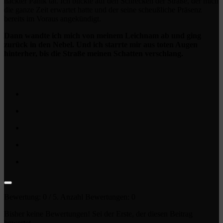
nackter Panik tat. Ich blickte auf den Schrecken der Straße, der mich
die ganze Zeit erwartet hatte und der seine scheußliche Präsenz
bereits im Voraus angekündigt.
Dann wandte ich mich von meinem Leichnam ab und ging
zurück in den Nebel. Und ich starrte mir aus toten Augen
hinterher, bis die Straße meinen Schatten verschlang.
Bewertung:
0
/ 5. Anzahl Bewertungen:
0
Bisher keine Bewertungen! Sei der Erste, der diesen Beitrag
bewertet.