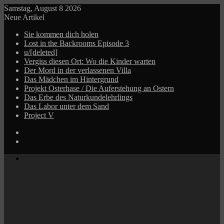
Samstag, August 8 2026
Neue Artikel
Sie kommen dich holen
Lost in the Backrooms Episode 3
u/[deleted]
Vergiss diesen Ort: Wo die Kinder warten
Der Mord in der verlassenen Villa
Das Mädchen im Hintergrund
Projekt Osterhase / Die Auferstehung an Ostern
Das Erbe des Naturkundelehrlings
Das Labor unter dem Sand
Project V
Log
In
Zufälliger
Beitrag
Menü