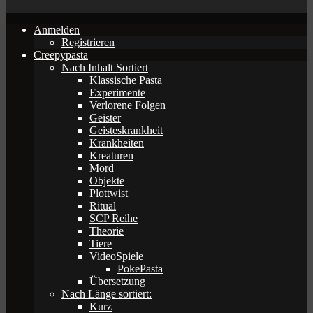
Anmelden
Registrieren
Creepypasta
Nach Inhalt Sortiert
Klassische Pasta
Experimente
Verlorene Folgen
Geister
Geisteskrankheit
Krankheiten
Kreaturen
Mord
Objekte
Plottwist
Ritual
SCP Reihe
Theorie
Tiere
VideoSpiele
PokePasta
Übersetzung
Nach Länge sortiert:
Kurz