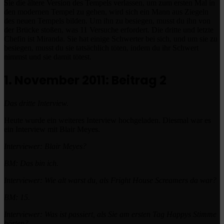
Sie die ältere Version des Tempels verlassen, um zum ersten Mal in
den modernen Tempel zu gehen, wird sich ein Mann aus Ziegeln
des neuen Tempels bilden.
Um ihn zu besiegen, musst du ihn von
der Brücke stoßen, was 11 Versuche erfordert.
Die dritte und letzte
Chefin ist Miranda.
Sie hat einige Schwerter bei sich, und um sie zu
besiegen, musst du sie tatsächlich töten, indem du ihr Schwert
nimmst und sie damit tötest.
1. November 2011: Beitrag 2
Das dritte Interview.
Heute wurde ein weiteres Interview hochgeladen.
Diesmal war es
ein Interview mit Blair Meyes.
Interviewer: Blair Meyes?
BM: Das bin ich.
Interviewer: Wie alt warst du, als Fright House Screamers da war?
BM: 15.
Interviewer: Was ist passiert, als Sie am ersten Tag Happys Stimme
hörten?