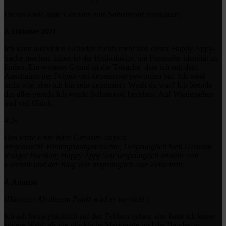
Dieses Ende hätte Gerasim zum Selbstmord veranlasst;
2. Oktober 2011
Ich kann aus vielen Gründen nichts mehr von dieser Happy Appy-
Sache machen.
Einer ist der Risikofaktor, um Forenziks Identität zu
finden.
Ein weiterer Grund ist die Tatsache, dass ich seit dem
Anschauen der Folgen viel depressiver geworden bin.
Ich weiß
nicht wie, aber ich bin sehr deprimiert.
Weißt du was?
Ich beende
das alles gerade.
Ich werde Selbstmord begehen.
Auf Wiedersehen
und viel Glück.
-GS
Das letzte Ende hätte Gerasim einfach
umgebracht.
Hintergrundgeschichte;
Ursprünglich hieß Gerasim
Rodger Forstner, Happy Appy war ursprünglich anstelle von
Forenzik und der Blog war ursprünglich eine Zeitschrift.
4. August:
(Hinweis: Ab diesem Punkt wird er verrückt.)
Ich sah heute glücklich auf den Feldern gehen, also hatte ich keine
andere Wahl, als die glückliche Marionette und die Bänder zu