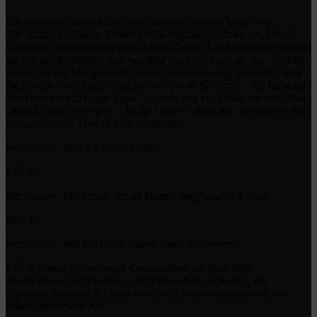
Ein Interview, das erklärt hätte, warum Gerasim lange weg
war.
Hallo, ich bin es wieder.
Heute erzähle ich Ihnen den Grund,
warum ich so lange weg war;
Als sie Costos Leiche fanden, dachten
sie, ich sei der Mörder und brachten mich vor Gericht.
Am 29. Mai
wurde ich aus Mangel an Beweisen für unschuldig befunden, weil
die Leiche eines Tages verschwunden war.
Seltsam … Ich habe auf
YouTube nach „Happy Appy“ gesucht und ein Video mit dem Titel
„Kevin Costo Interview – Audio Only!“ Gefunden. Ich habe es mir
also angesehen.
Hier ist eine Abschrift;
Interviewer: Sind Sie Kevin Costo?
KC: Ja.
Interviewer: Derjenige, der an Happy Appy gearbeitet hat?
KC: Ja.
Interviewer: Wie bist du zu Happy Appy gekommen?
KC: Ich hatte gerade mein Kunststudium im Jahr 1998
abgeschlossen. Ich hörte von den Nickelodeon Studios, die
Cartoons machten.
Ich entschied mich für eine Bewerbung und
bekam später den Job.