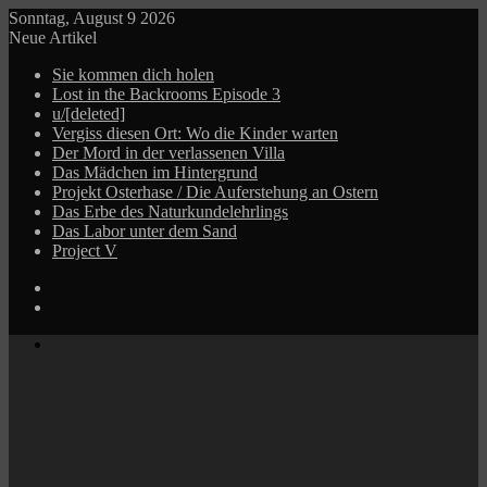
Sonntag, August 9 2026
Neue Artikel
Sie kommen dich holen
Lost in the Backrooms Episode 3
u/[deleted]
Vergiss diesen Ort: Wo die Kinder warten
Der Mord in der verlassenen Villa
Das Mädchen im Hintergrund
Projekt Osterhase / Die Auferstehung an Ostern
Das Erbe des Naturkundelehrlings
Das Labor unter dem Sand
Project V
Log
In
Zufälliger
Beitrag
Menü