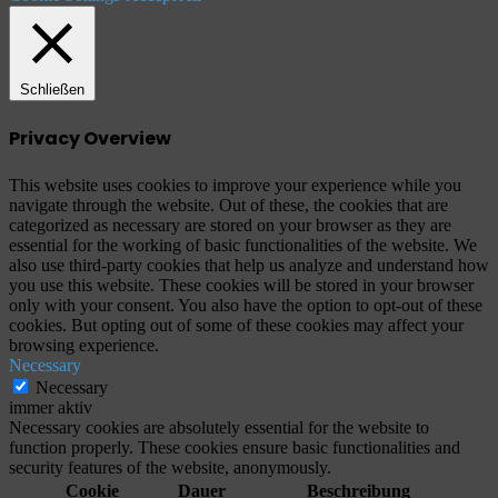
Schließen
Privacy Overview
This website uses cookies to improve your experience while you
navigate through the website. Out of these, the cookies that are
categorized as necessary are stored on your browser as they are
essential for the working of basic functionalities of the website. We
also use third-party cookies that help us analyze and understand how
you use this website. These cookies will be stored in your browser
only with your consent. You also have the option to opt-out of these
cookies. But opting out of some of these cookies may affect your
browsing experience.
Necessary
Necessary
immer aktiv
Necessary cookies are absolutely essential for the website to
function properly. These cookies ensure basic functionalities and
security features of the website, anonymously.
Cookie
Dauer
Beschreibung