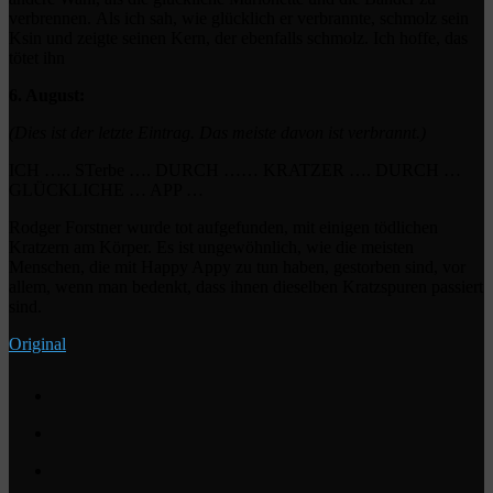
verbrennen.
Als ich sah, wie glücklich er verbrannte, schmolz sein
Ksin und zeigte seinen Kern, der ebenfalls schmolz. Ich hoffe, das
tötet ihn
6. August:
(Dies ist der letzte Eintrag. Das meiste davon ist verbrannt.)
ICH ….. STerbe …. DURCH …… KRATZER …. DURCH …
GLÜCKLICHE … APP …
Rodger Forstner wurde tot aufgefunden, mit einigen tödlichen
Kratzern am Körper.
Es ist ungewöhnlich, wie die meisten
Menschen, die mit Happy Appy zu tun haben, gestorben sind, vor
allem, wenn man bedenkt, dass ihnen dieselben Kratzspuren passiert
sind.
Original