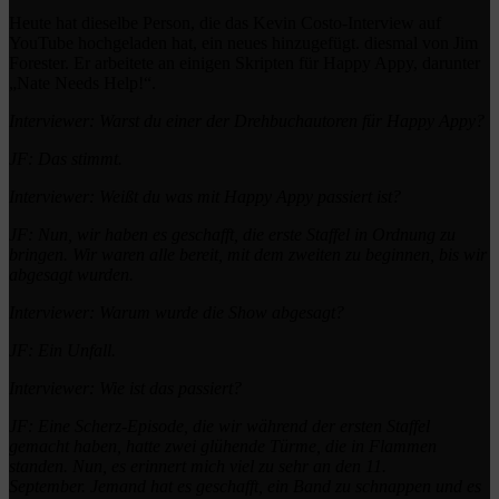
Heute hat dieselbe Person, die das Kevin Costo-Interview auf
YouTube hochgeladen hat, ein neues hinzugefügt.
diesmal von Jim
Forester.
Er arbeitete an einigen Skripten für Happy Appy, darunter
„Nate Needs Help!“.
Interviewer: Warst du einer der Drehbuchautoren für Happy Appy?
JF: Das stimmt.
Interviewer: Weißt du was mit Happy Appy passiert ist?
JF: Nun, wir haben es geschafft, die erste Staffel in Ordnung zu
bringen.
Wir waren alle bereit, mit dem zweiten zu beginnen, bis wir
abgesagt wurden.
Interviewer: Warum wurde die Show abgesagt?
JF: Ein Unfall.
Interviewer: Wie ist das passiert?
JF: Eine Scherz-Episode, die wir während der ersten Staffel
gemacht haben, hatte zwei glühende Türme, die in Flammen
standen.
Nun, es erinnert mich viel zu sehr an den 11.
September.
Jemand hat es geschafft, ein Band zu schnappen und es