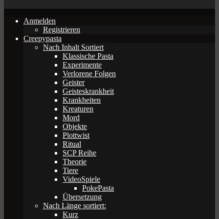
Anmelden
Registrieren
Creepypasta
Nach Inhalt Sortiert
Klassische Pasta
Experimente
Verlorene Folgen
Geister
Geisteskrankheit
Krankheiten
Kreaturen
Mord
Objekte
Plottwist
Ritual
SCP Reihe
Theorie
Tiere
VideoSpiele
PokePasta
Übersetzung
Nach Länge sortiert:
Kurz