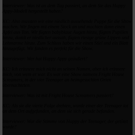
Interviewer: Was ist an dem Tag passiert, an dem Sie das Happy
Appy-Modell hergestellt haben?
KC: Also mussten wir eine niedlich aussehende Puppe für die Show
machen.
Wir fingen mit einem Stock an und machten dann einen
Apfel aus Ton.
Wir fügten babyblaue Augen hinzu, fügten Pupillen
hinzu, damit er niedlicher aussah, fügten riesige grüne Lippen und
Lehmarme hinzu.
Zum Schluss haben wir einen Stiel und ein Blatt
hinzugefügt.
Wir fanden es perfekt für die Show.
Interviewer: Wer hat Happy Appy geäußert?
KC: Ich erinnere mich nicht an seinen Namen, aber ich erinnere
mich, von wem er war.
Es war eine Show namens Fright House
Screamers, in der vier Teenager an heimgesuchten Orten
übernachteten.
Interviewer: Was ist mit Fright House Screamers passiert?
KC: Als sie die vierte Folge drehten, wurde einer der Teenager tot
an dem Ort aufgefunden, an dem sie sich gerade befanden.
Interviewer: War die Stimme von Happy der Teenager, der getötet
wurde?