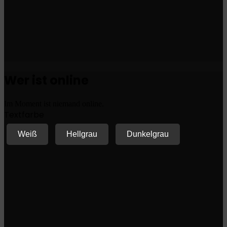
Wer ist online
Im Moment ist niemand online.
Textfarbe
Weiß
Hellgrau
Dunkelgrau