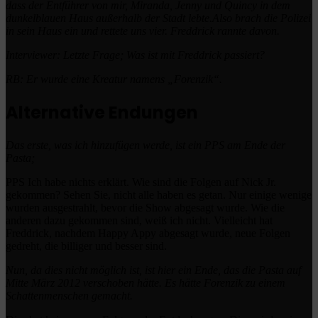
dass der Entführer von mir, Miranda, Jenny und Quincy in dem
dunkelblauen Haus außerhalb der Stadt lebte.
Also brach die Polizei
in sein Haus ein und rettete uns vier.
Freddrick rannte davon.
Interviewer: Letzte Frage;
Was ist mit Freddrick passiert?
RB: Er wurde eine Kreatur namens „Forenzik“.
Alternative Endungen
Das erste, was ich hinzufügen werde, ist ein PPS am Ende der
Pasta;
PPS Ich habe nichts erklärt.
Wie sind die Folgen auf Nick Jr.
gekommen? Sehen Sie, nicht alle haben es getan.
Nur einige wenige
wurden ausgestrahlt, bevor die Show abgesagt wurde.
Wie die
anderen dazu gekommen sind, weiß ich nicht.
Vielleicht hat
Freddrick, nachdem Happy Appy abgesagt wurde, neue Folgen
gedreht, die billiger und besser sind.
Nun, da dies nicht möglich ist, ist hier ein Ende, das die Pasta auf
Mitte März 2012 verschoben hätte. Es hätte Forenzik zu einem
Schattenmenschen gemacht.