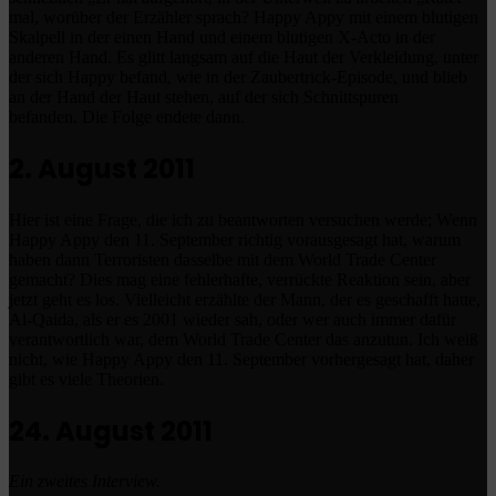
mal, worüber der Erzähler sprach?
Happy Appy mit einem blutigen
Skalpell in der einen Hand und einem blutigen X-Acto in der
anderen Hand.
Es glitt langsam auf die Haut der Verkleidung, unter
der sich Happy befand, wie in der Zaubertrick-Episode, und blieb
an der Hand der Haut stehen, auf der sich Schnittspuren
befanden.
Die Folge endete dann.
2. August 2011
Hier ist eine Frage, die ich zu beantworten versuchen werde;
Wenn
Happy Appy den 11. September richtig vorausgesagt hat, warum
haben dann Terroristen dasselbe mit dem World Trade Center
gemacht?
Dies mag eine fehlerhafte, verrückte Reaktion sein, aber
jetzt geht es los.
Vielleicht erzählte der Mann, der es geschafft hatte,
Al-Qaida, als er es 2001 wieder sah, oder wer auch immer dafür
verantwortlich war, dem World Trade Center das anzutun.
Ich weiß
nicht, wie Happy Appy den 11. September vorhergesagt hat, daher
gibt es viele Theorien.
24. August 2011
Ein zweites Interview.