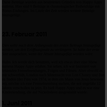
Diese Beiträge wurden aus bestimmten Gründen von Happy Appy
entfernt.
Hier sind 9 Beiträge in chronologischer Reihenfolge mit
Bonus-Endungen.
Im Laufe der Zeit werden weitere Beiträge
hinzugefügt.
23. Februar 2011
Dies sollte nach dem Anfangssatz des ersten Beitrags hinzugefügt
werden, um den Eröffnungssatz zu verlängern.
So hätte der erste
Satz ausgesehen, wenn der Absatz hinzugefügt worden wäre.
Hallo.
Ich werde dich benutzen, weil ich etwas über eine Show
namens Happy Appy erfahre.
Sie sehen, ich war fasziniert von
fehlenden Fernsehsendungen, Folgen und Filmen.
Aber obwohl es
mir schwerfällt, London nach Mitternacht von Lon Chaney und Ihm
zu finden (der Film von 1974, in dem ein Mann von Jesus besessen
ist), möchte ich eine Fernsehsendung suchen, die seit ungefähr 12
Jahren verschollen ist jetzt.
Es hieß Happy Appy und es war eine
Kindersendung, die auf Nickelodeon ausgestrahlt wurde.
1. Juni 2011