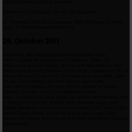
auf dem Kanal von Nick Jr zu senden.
Interviewer: Letzte Frage;
Wer war der Regisseur?
JF: Verdammt, ich habe es vergessen.
Aber eines kann ich Ihnen
sagen: Er ist höchstwahrscheinlich tot.
29. Oktober 2011
Ein Beitrag, der einige Dinge über den Goldenen Apfel
erklärt.
Schließt die ausrangierte Chefidee ein.
Hallo, und
willkommen zu einem Beitrag, der viel mehr Informationen über
Happy Appy und den Goldenen Apfel enthält.
Zunächst möchte ich
über die Power-Ups sprechen.
Sie können diese auswählen, indem
Sie den Einschaltknopf (der P ist) drücken und auf den
Einschaltknopf klicken.
Das erste, das Sie erhalten, ist Wasser
glücklich, nachdem Sie das Schiebepuzzle beendet
haben.
Normalerweise kann Happy das Wasser nicht berühren oder
er stirbt (zum Glück gibt es kein Leben, also kann Happy eine
Million Mal sterben und du wirst nicht verlieren).
Mit Water Happy
besteht Happys Körper jedoch aus Wasser und er kann durch
Wasser schwimmen.
Seine einzige Schwäche sind jedoch die kalten
Temperaturen.