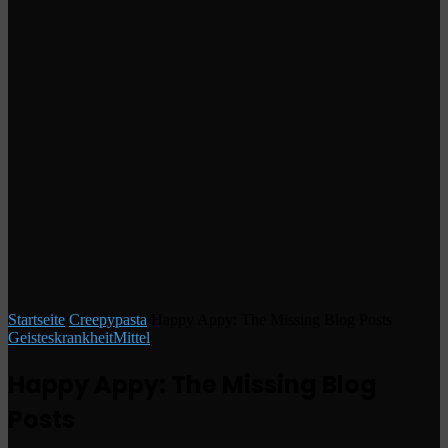
Startseite
/
Creepypasta
/
Happy Appy: The Missing Blog Posts
Geisteskrankheit
Mittel
Happy Appy: The Missing Blog
Posts