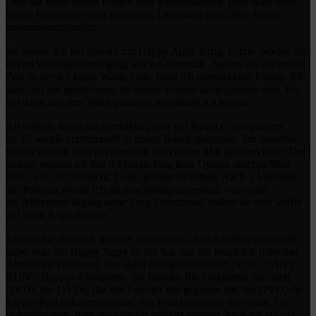
Dies hat keine neuen Folgen oder Entdeckungen.
Dies wird mein
letzter Beitrag auf dem Blog sein.
Dies dient dazu, lose Enden
zusammenzubinden.
Sie sehen, ich bin absolut mit Happy Appy fertig.
Letzte Woche, als
ich im Wald spazieren ging, sah ich Forenzik.
Anders als die meiste
Zeit, in der ich keine Waffe hatte, hatte ich diesmal eine Pistole.
Ich
habe auf ihn geschossen, bis meine Kugeln ausgegangen sind.
Ich
bin dann aus dem Wald gelaufen, so schnell ich konnte.
Ich möchte Ihnen auch erzählen, was mit Kevin Costo passiert
ist.
Er wurde verstümmelt in einem Busch gefunden, der derselbe
Busch war, an dem ich Forenzik zum ersten Mal gesehen habe.
Der
Grund, warum ich fast 3 Monate lang kein Update durchgeführt
habe, war der Verdacht, Costo getötet zu haben.
Nach 3 Monaten
der Prüfung wurde ich als unschuldig eingestuft, was wahr
ist.
Außerdem beging seine Frau Selbstmord, indem sie eine Waffe
auf ihren Kopf richtete.
Ich möchte Sie auch darüber informieren, dass ich alles verbrannt
habe, was mit Happy Appy zu tun hat, das ich besaß.
Ich habe das
Abzeichen verbrannt, den Brief mit der Aufschrift „YOU CANT
RUN“, Happys Marionette, die Bänder, die Fragmente der alten
DVDs, die DVDs, die Jim Forester mir gegeben hat, die DVD, die
ich per Post bekommen habe, das Foto und sogar die sicher.
Um
sicherzugehen, dass sie wirklich zerstört wurden, habe ich sie mit