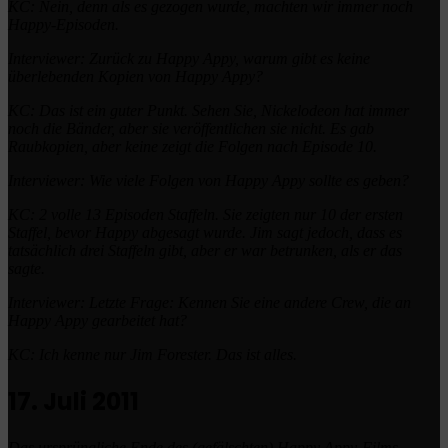
KC: Nein, denn als es gezogen wurde, machten wir immer noch
Happy-Episoden.
Interviewer: Zurück zu Happy Appy, warum gibt es keine
überlebenden Kopien von Happy Appy?
KC: Das ist ein guter Punkt.
Sehen Sie, Nickelodeon hat immer
noch die Bänder, aber sie veröffentlichen sie nicht.
Es gab
Raubkopien, aber keine zeigt die Folgen nach Episode 10.
Interviewer: Wie viele Folgen von Happy Appy sollte es geben?
KC: 2 volle 13 Episoden Staffeln.
Sie zeigten nur 10 der ersten
Staffel, bevor Happy abgesagt wurde.
Jim sagt jedoch, dass es
tatsächlich drei Staffeln gibt, aber er war betrunken, als er das
sagte.
Interviewer: Letzte Frage: Kennen Sie eine andere Crew, die an
Happy Appy gearbeitet hat?
KC: Ich kenne nur Jim Forester.
Das ist alles.
17. Juli 2011
Das ursprüngliche Ende des (gefälschten) Happy Appy-Films.