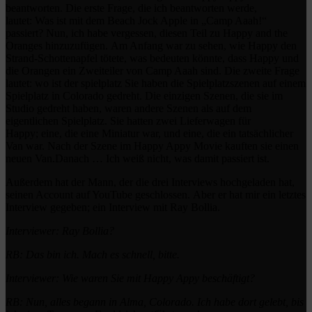
beantworten.
Die erste Frage, die ich beantworten werde,
lautet:
Was ist mit dem Beach Jock Apple in „Camp Aaah!“
passiert?
Nun, ich habe vergessen, diesen Teil zu Happy and the
Oranges hinzuzufügen.
Am Anfang war zu sehen, wie Happy den
Strand-Schottenapfel tötete, was bedeuten könnte, dass Happy und
die Orangen ein Zweiteiler von Camp Aaah sind.
Die zweite Frage
lautet:
wo ist der spielplatz
Sie haben die Spielplatzszenen auf einem
Spielplatz in Colorado gedreht.
Die einzigen Szenen, die sie im
Studio gedreht haben, waren andere Szenen als auf dem
eigentlichen Spielplatz.
Sie hatten zwei Lieferwagen für
Happy;
eine, die eine Miniatur war, und eine, die ein tatsächlicher
Van war.
Nach der Szene im Happy Appy Movie kauften sie einen
neuen Van.
Danach … Ich weiß nicht, was damit passiert ist.
Außerdem hat der Mann, der die drei Interviews hochgeladen hat,
seinen Account auf YouTube geschlossen.
Aber er hat mir ein letztes
Interview gegeben;
ein Interview mit Ray Bollia.
Interviewer: Ray Bollia?
RB: Das bin ich.
Mach es schnell, bitte.
Interviewer: Wie waren Sie mit Happy Appy beschäftigt?
RB: Nun, alles begann in Alma, Colorado.
Ich habe dort gelebt, bis