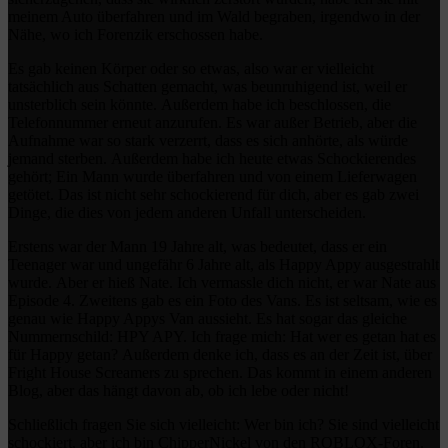
meinem Auto überfahren und im Wald begraben, irgendwo in der
Nähe, wo ich Forenzik erschossen habe.
Es gab keinen Körper oder so etwas, also war er vielleicht
tatsächlich aus Schatten gemacht, was beunruhigend ist, weil er
unsterblich sein könnte.
Außerdem habe ich beschlossen, die
Telefonnummer erneut anzurufen.
Es war außer Betrieb, aber die
Aufnahme war so stark verzerrt, dass es sich anhörte, als würde
jemand sterben.
Außerdem habe ich heute etwas Schockierendes
gehört;
Ein Mann wurde überfahren und von einem Lieferwagen
getötet.
Das ist nicht sehr schockierend für dich, aber es gab zwei
Dinge, die dies von jedem anderen Unfall unterscheiden.
Erstens war der Mann 19 Jahre alt, was bedeutet, dass er ein
Teenager war und ungefähr 6 Jahre alt, als Happy Appy ausgestrahlt
wurde.
Aber er hieß Nate.
Ich vermassle dich nicht, er war Nate aus
Episode 4. Zweitens gab es ein Foto des Vans.
Es ist seltsam, wie es
genau wie Happy Appys Van aussieht.
Es hat sogar das gleiche
Nummernschild: HPY APY.
Ich frage mich: Hat wer es getan hat es
für Happy getan?
Außerdem denke ich, dass es an der Zeit ist, über
Fright House Screamers zu sprechen.
Das kommt in einem anderen
Blog, aber das hängt davon ab, ob ich lebe oder nicht!
Schließlich fragen Sie sich vielleicht: Wer bin ich?
Sie sind vielleicht
schockiert, aber ich bin ChipperNickel von den ROBLOX-Foren.