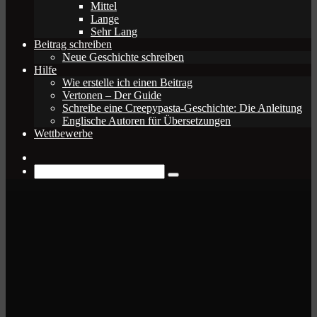
Mittel
Lange
Sehr Lang
Beitrag schreiben
Neue Geschichte schreiben
Hilfe
Wie erstelle ich einen Beitrag
Vertonen – Der Guide
Schreibe eine Creepypasta-Geschichte: Die Anleitung
Englische Autoren für Übersetzungen
Wettbewerbe
Zufälliger
Beitrag
Suche
nach