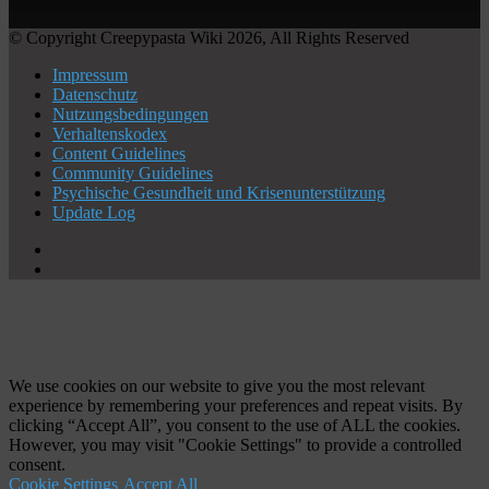
© Copyright Creepypasta Wiki 2026, All Rights Reserved
Impressum
Datenschutz
Nutzungsbedingungen
Verhaltenskodex
Content Guidelines
Community Guidelines
Psychische Gesundheit und Krisenunterstützung
Update Log
X
YouTube
Facebook
X
WhatsApp
Telegram
Schaltfläche
"Zurück
zum
Anfang"
We use cookies on our website to give you the most relevant
experience by remembering your preferences and repeat visits. By
clicking “Accept All”, you consent to the use of ALL the cookies.
However, you may visit "Cookie Settings" to provide a controlled
consent.
Cookie Settings
Accept All