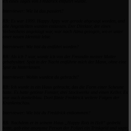
ich eines Tages von Freddrick entführt wurde.
Interviewer: Wie ist das passiert?
RB: Es war 1999. Happy Appy war gerade abgesagt worden, und
alle Angestellten wurden entlassen.
Der Direktor, der eines
Verbrechens angeklagt war, war nach Alma gezogen, wo er unter
einer neuen Identität lebte.
Interviewer: Wie bist du entführt worden?
RB: Als ich 7 war, wurde ich von der Freundin meiner Mutter
gebabysittet.
Spät in der Nacht entführte mich der Mann, ohne eine
Spur zu hinterlassen.
Interviewer: Wohin wurdest du gebracht?
RB: Ich wurde in ein Haus gebracht, das die Form einer Scheune
hatte.
Es hatte getönte Fenster, drei Stockwerke und einen Keller.
Es
war auch dunkelblau.
Dort filmte Freddrick weitere Folgen der
Krankenschau.
Interviewer: Wie bist du Freddrick entkommen?
RB: Nachdem er in seinem Haus „Happy Rots in Hell“ gedreht
hatte, gab eine anonyme Person der Polizei ein Trinkgeld und sagte,