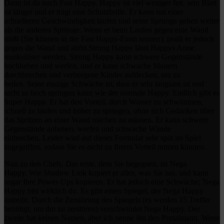
Dann ist da noch Fast Happy.
Happy ist viel weniger fett, sein Blatt
ist länger und er trägt eine Schutzbrille.
Er kann mit einer
schnelleren Geschwindigkeit laufen und seine Sprünge gehen weiter
als die anderen Sprünge.
Wenn er beim Laufen gegen eine Wand
stößt (Sie können in der Fast Happy-Form rennen), prallt er jedoch
gegen die Wand und stirbt.
Strong Happy lässt Happys Arme
muskulöser werden.
Strong Happy kann schwere Gegenstände
hochheben und werfen, und er kann schwache Mauern
durchbrechen und verborgene Kinder aufdecken, um zu
heilen.
Seine einzige Schwäche ist, dass er sehr langsam ist und
nicht so hoch springen kann wie der normale Happy.
Endlich gibt es
Super Happy.
Er hat den Vorteil, durch Wasser zu schwimmen,
schnell zu laufen und höher zu springen, ohne sich Gedanken über
das Spritzen an einer Wand machen zu müssen. Er kann schwere
Gegenstände anheben, werfen und schwache Wände
einbrechen.
Leider wird auf dieses Formular sehr spät im Spiel
zugegriffen, sodass Sie es nicht zu Ihrem Vorteil nutzen können.
Nun zu den Chefs.
Das erste, dem Sie begegnen, ist Nega
Happy.
Wie Shadow Link kopiert er alles, was Sie tun, und kann
sogar Ihre Power-Ups kopieren.
Er hat jedoch eine Schwäche;
Nega
Happy bist wirklich du.
Es gibt einen Spiegel, der Nega Happy
antreibt.
Durch die Zerstörung des Spiegels (es werden 15 Treffer
benötigt, um ihn zu zerstören) verschwindet Nega Happy.
Der
zweite hat keinen Namen, aber ich nenne ihn den Portalmann.
Wenn