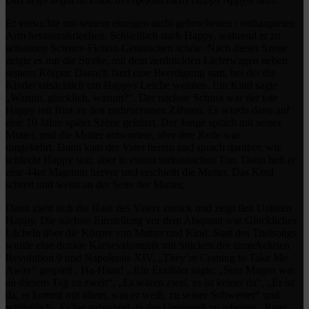
Er versuchte mit seinem einzigen nicht gebrochenen / enthaupteten
Arm herauszukriechen.
Schließlich starb Happy, während er zu
seltsamen Science-Fiction-Geräuschen schrie.
Nach dieser Szene
zeigte es nur die Straße, mit dem zerdrückten Lieferwagen neben
seinem Körper.
Danach fand eine Beerdigung statt, bei der die
Kinder tatsächlich um Happys Leiche weinten.
Ein Kind sagte
„Warum, glücklich, warum?“.
Der nächste Schuss war der tote
Happy mit Blut an den zerbrochenen Zähnen.
Es wurde dann auf
eine 10 Jahre später Szene gekürzt.
Der Junge sprach mit seiner
Mutter, und die Mutter antwortete, aber ihre Rede war
umgekehrt.
Dann kam der Vater herein und sprach darüber, wie
schlecht Happy war, aber in einem sarkastischen Ton.
Dann holt er
eine 44er Magnum hervor und erschießt die Mutter.
Das Kind
schreit und weint an der Seite der Mutter.
Dann zieht sich die Haut des Vaters zurück und zeigt den Untoten
Happy.
Die nächste Einstellung vor dem Abspann war Glückliches
Lächeln über die Körper von Mutter und Kind. Statt des Titelsongs
wurde eine dunkle Karnevalsmusik mit Stücken der umgekehrten
Revolution 9 und Napoleons XIV. „They’re Coming to Take Me
Away“ gespielt , Ha-Haaa! „.
Ein Erzähler sagte: „Sein Magen war
an diesem Tag zu zweit“, „Es waren zwei, es ist keiner da“, „Er ist
da, er kommt mit allem, was er weiß, zu seiner Schwester“ und
schließlich „Er hat aufgehört, in der Unterwelt zu arbeiten „Ratet