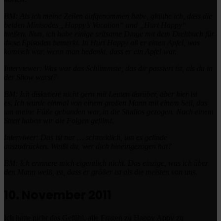
BM: Als ich meine Zeilen aufgenommen habe, glaube ich, dass die
beiden Minisodes „Happy’s Vacation“ und „Hurt Happy“
hießen.
Nun, ich habe einige seltsame Dinge mit dem Drehbuch für
diese Episoden bemerkt.
In Hurt Happy aß er einen Apfel, was
komisch war, wenn man bedenkt, dass er ein Apfel war.
Interviewer: Was war das Schlimmste, das dir passiert ist, als du in
der Show warst?
BM: Ich diskutiere nicht gern mit Leuten darüber, aber hier ist
es.
Ich wurde einmal von einem großen Mann mit einem Seil, das
um meine Füße gebunden war, in die Studios gezogen.
Nach einem
Streit haben wir die Folgen gefilmt.
Interviwer: Das ist nur … schrecklich, um es gelinde
auszudrücken.
Weißt du, wer dich hineingezogen hat?
BM: Ich erinnere mich eigentlich nicht.
Das einzige, was ich über
den Mann weiß, ist, dass er größer ist als die meisten von uns.
10. November 2011
Ich hatte nicht das Gefühl, alle Fragen zu Happy Appy zu