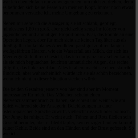
war ich eben einfach nur zu weggetreten, um mich zu drehen, denn
es befinden sich keine Fesseln an meinem Kopf. Immer noch etwas
benommen versuche ich, meine Umgebung zu erkennen.
Neben mir sehe ich die Ansagerin; sie ist schlank, gepflegt,
mindestens 1,80 m groß, aber gleichzeitig zeugt ihr Körper von
jugendlichen und anmutigen Proportionen. Klar, das könnte an einer
Operation liegen, aber für mich sieht sie keinen Tag älter aus als
dreißig. Ihr dunkelblaues Abendkleid passt gut zu ihren langen
weißgefärbten Haaren, wie ein Wasserfall aus Milch, der sich ins
Meer ergießt. In ihrem Gesicht, das ich nur ganz kurz sehen kann,
als sie mich begutachtet, leuchten unnatürliche Augen, das rechte
giftgrün, das linke azurblau. Alles in allem macht sie einen skurrilen
Eindruck, aber wahrscheinlich würde ich sie als schön bezeichnen,
wenn ich nicht in dieser Situation stecken würde.
Die beiden Gestalten jenseits von hier sind aber im Moment
interessanter für mich. Das Mädchen scheint einen
Nervenzusammenbruch zu haben, sie schreit und weint wie am
Spieß während sie der Ansagerin Beleidigungen in einer
osteuropäischen Sprache zuwirft, vielleicht russisch oder polnisch.
Der Junge ist ruhiger. Er weint auch, Tränen und Rotz fließen sein
Gesicht herunter, aber er bleibt tapfer, kein einziger Laut entkommt
seiner Kehle. Beide sind an den Händen und der Brust gefesselt. So
wie ich…