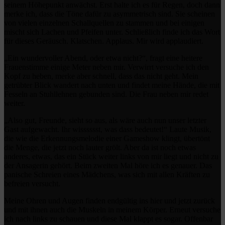
seinem Höhepunkt anwächst. Erst halte ich es für Regen, doch dann
merke ich, dass die Töne dafür zu asymmetrisch sind. Sie scheinen
von vielen einzelnen Schallquellen zu stammen und bei einigen
mischt sich Lachen und Pfeifen unter. Schließlich finde ich das Wort
für dieses Geräusch. Klatschen. Applaus. Mir wird applaudiert.
„Ein wundervoller Abend, oder etwa nicht?“, fragt eine heitere
Frauenstimme einige Meter neben mir. Verwirrt versuche ich den
Kopf zu heben, merke aber schnell, dass das nicht geht. Mein
getrübter Blick wandert nach unten und findet meine Hände, die mit
Fesseln an Stuhllehnen gebunden sind. Die Frau neben mir redet
weiter.
„Also gut, Freunde, sieht so aus, als wäre auch nun unser letzter
Gast aufgewacht. Ihr wisssssst, was dass bedeutet!“ Laute Musik,
die wie die Erkennungsmelodie einer Gameshow klingt, übertönt
die Menge, die jetzt noch lauter grölt. Aber da ist noch etwas
anderes, etwas, das ein Stück weiter links von mir liegt und nicht zu
der Ansagerin gehört. Beim zweiten Mal höre ich es genauer. Das
panische Schreien eines Mädchens, was sich mit allen Kräften zu
befreien versucht.
Meine Ohren und Augen finden endgültig ins hier und jetzt zurück
und mit ihnen auch die Muskeln in meinem Körper. Erneut versuche
ich nach links zu schauen und diese Mal klappt es sogar. Offenbar