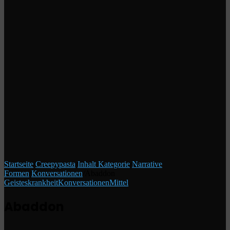
Startseite
/
Creepypasta
/
Inhalt Kategorie
/
Narrative
Formen
/
Konversationen
/
Abaddon
Geisteskrankheit
Konversationen
Mittel
Abaddon