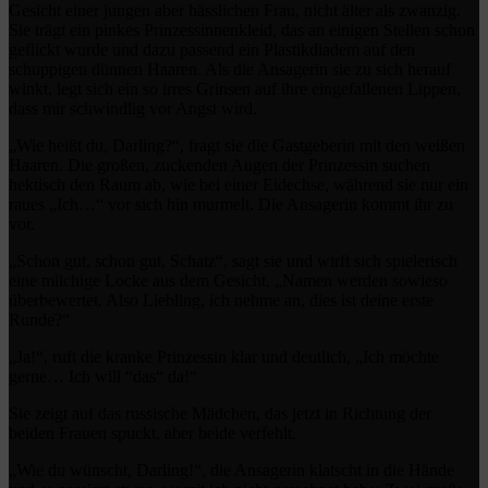
Gesicht einer jungen aber hässlichen Frau, nicht älter als zwanzig.
Sie trägt ein pinkes Prinzessinnenkleid, das an einigen Stellen schon
geflickt wurde und dazu passend ein Plastikdiadem auf den
schuppigen dünnen Haaren. Als die Ansagerin sie zu sich herauf
winkt, legt sich ein so irres Grinsen auf ihre eingefallenen Lippen,
dass mir schwindlig vor Angst wird.
„Wie heißt du, Darling?“, fragt sie die Gastgeberin mit den weißen
Haaren. Die großen, zuckenden Augen der Prinzessin suchen
hektisch den Raum ab, wie bei einer Eidechse, während sie nur ein
raues „Ich…“ vor sich hin murmelt. Die Ansagerin kommt ihr zu
vor.
„Schon gut, schon gut, Schatz“, sagt sie und wirft sich spielerisch
eine milchige Locke aus dem Gesicht, „Namen werden sowieso
überbewertet. Also Liebling, ich nehme an, dies ist deine erste
Runde?“
„Ja!“, ruft die kranke Prinzessin klar und deutlich, „Ich möchte
gerne… Ich will “das“ da!“
Sie zeigt auf das russische Mädchen, das jetzt in Richtung der
beiden Frauen spuckt, aber beide verfehlt.
„Wie du wünscht, Darling!“, die Ansagerin klatscht in die Hände