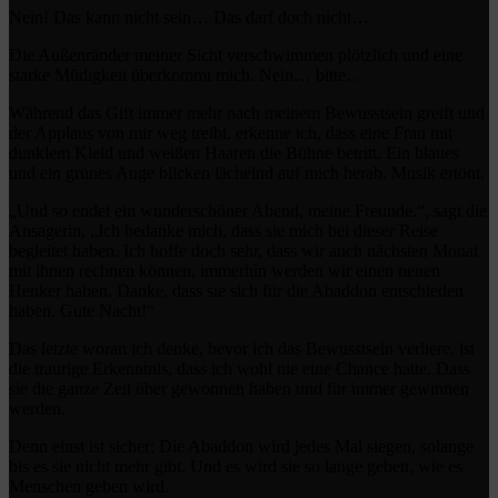
Nein! Das kann nicht sein… Das darf doch nicht…
Die Außenränder meiner Sicht verschwimmen plötzlich und eine
starke Müdigkeit überkommt mich. Nein… bitte…
Während das Gift immer mehr nach meinem Bewusstsein greift und
der Applaus von mir weg treibt, erkenne ich, dass eine Frau mit
dunklem Kleid und weißen Haaren die Bühne betritt. Ein blaues
und ein grünes Auge blicken lächelnd auf mich herab. Musik ertönt.
„Und so endet ein wunderschöner Abend, meine Freunde.“, sagt die
Ansagerin, „Ich bedanke mich, dass sie mich bei dieser Reise
begleitet haben. Ich hoffe doch sehr, dass wir auch nächsten Monat
mit ihnen rechnen können, immerhin werden wir einen neuen
Henker haben. Danke, dass sie sich für die Abaddon entschieden
haben. Gute Nacht!“
Das letzte woran ich denke, bevor ich das Bewusstsein verliere, ist
die traurige Erkenntnis, dass ich wohl nie eine Chance hatte. Dass
sie die ganze Zeit über gewonnen haben und für immer gewinnen
werden.
Denn einst ist sicher: Die Abaddon wird jedes Mal siegen, solange
bis es sie nicht mehr gibt. Und es wird sie so lange geben, wie es
Menschen geben wird.