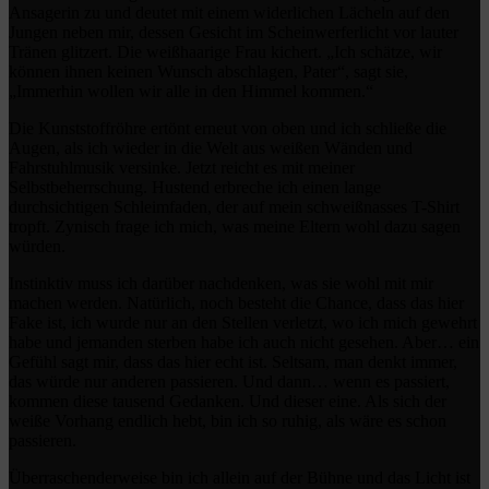
Ansagerin zu und deutet mit einem widerlichen Lächeln auf den
Jungen neben mir, dessen Gesicht im Scheinwerferlicht vor lauter
Tränen glitzert. Die weißhaarige Frau kichert. „Ich schätze, wir
können ihnen keinen Wunsch abschlagen, Pater“, sagt sie,
„Immerhin wollen wir alle in den Himmel kommen.“
Die Kunststoffröhre ertönt erneut von oben und ich schließe die
Augen, als ich wieder in die Welt aus weißen Wänden und
Fahrstuhlmusik versinke. Jetzt reicht es mit meiner
Selbstbeherrschung. Hustend erbreche ich einen lange
durchsichtigen Schleimfaden, der auf mein schweißnasses T-Shirt
tropft. Zynisch frage ich mich, was meine Eltern wohl dazu sagen
würden.
Instinktiv muss ich darüber nachdenken, was sie wohl mit mir
machen werden. Natürlich, noch besteht die Chance, dass das hier
Fake ist, ich wurde nur an den Stellen verletzt, wo ich mich gewehrt
habe und jemanden sterben habe ich auch nicht gesehen. Aber… ein
Gefühl sagt mir, dass das hier echt ist. Seltsam, man denkt immer,
das würde nur anderen passieren. Und dann… wenn es passiert,
kommen diese tausend Gedanken. Und dieser eine. Als sich der
weiße Vorhang endlich hebt, bin ich so ruhig, als wäre es schon
passieren.
Überraschenderweise bin ich allein auf der Bühne und das Licht ist