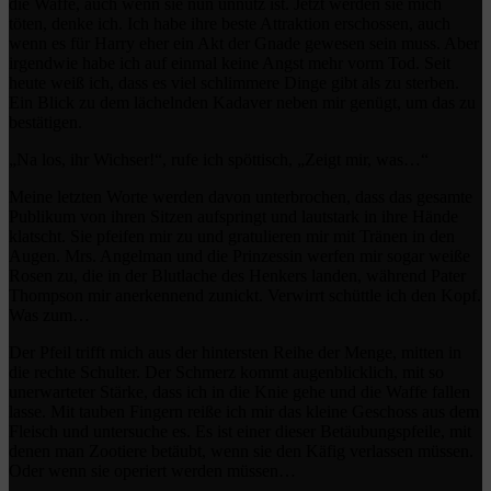
die Waffe, auch wenn sie nun unnütz ist. Jetzt werden sie mich
töten, denke ich. Ich habe ihre beste Attraktion erschossen, auch
wenn es für Harry eher ein Akt der Gnade gewesen sein muss. Aber
irgendwie habe ich auf einmal keine Angst mehr vorm Tod. Seit
heute weiß ich, dass es viel schlimmere Dinge gibt als zu sterben.
Ein Blick zu dem lächelnden Kadaver neben mir genügt, um das zu
bestätigen.
„Na los, ihr Wichser!“, rufe ich spöttisch, „Zeigt mir, was…“
Meine letzten Worte werden davon unterbrochen, dass das gesamte
Publikum von ihren Sitzen aufspringt und lautstark in ihre Hände
klatscht. Sie pfeifen mir zu und gratulieren mir mit Tränen in den
Augen. Mrs. Angelman und die Prinzessin werfen mir sogar weiße
Rosen zu, die in der Blutlache des Henkers landen, während Pater
Thompson mir anerkennend zunickt. Verwirrt schüttle ich den Kopf.
Was zum…
Der Pfeil trifft mich aus der hintersten Reihe der Menge, mitten in
die rechte Schulter. Der Schmerz kommt augenblicklich, mit so
unerwarteter Stärke, dass ich in die Knie gehe und die Waffe fallen
lasse. Mit tauben Fingern reiße ich mir das kleine Geschoss aus dem
Fleisch und untersuche es. Es ist einer dieser Betäubungspfeile, mit
denen man Zootiere betäubt, wenn sie den Käfig verlassen müssen.
Oder wenn sie operiert werden müssen…