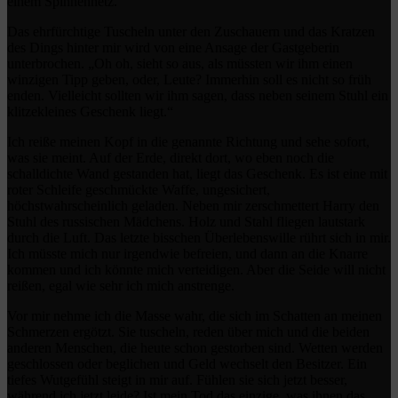
einem Spinnennetz.
Das ehrfürchtige Tuscheln unter den Zuschauern und das Kratzen
des Dings hinter mir wird von eine Ansage der Gastgeberin
unterbrochen. „Oh oh, sieht so aus, als müssten wir ihm einen
winzigen Tipp geben, oder, Leute? Immerhin soll es nicht so früh
enden. Vielleicht sollten wir ihm sagen, dass neben seinem Stuhl ein
klitzekleines Geschenk liegt.“
Ich reiße meinen Kopf in die genannte Richtung und sehe sofort,
was sie meint. Auf der Erde, direkt dort, wo eben noch die
schalldichte Wand gestanden hat, liegt das Geschenk. Es ist eine mit
roter Schleife geschmückte Waffe, ungesichert,
höchstwahrscheinlich geladen. Neben mir zerschmettert Harry den
Stuhl des russischen Mädchens. Holz und Stahl fliegen lautstark
durch die Luft. Das letzte bisschen Überlebenswille rührt sich in mir.
Ich müsste mich nur irgendwie befreien, und dann an die Knarre
kommen und ich könnte mich verteidigen. Aber die Seide will nicht
reißen, egal wie sehr ich mich anstrenge.
Vor mir nehme ich die Masse wahr, die sich im Schatten an meinen
Schmerzen ergötzt. Sie tuscheln, reden über mich und die beiden
anderen Menschen, die heute schon gestorben sind. Wetten werden
geschlossen oder beglichen und Geld wechselt den Besitzer. Ein
tiefes Wutgefühl steigt in mir auf. Fühlen sie sich jetzt besser,
während ich jetzt leide? Ist mein Tod das einzige, was ihnen das