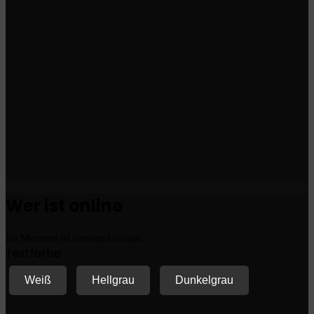
Wer ist online
Im Moment ist niemand online.
Textfarbe
Weiß
Hellgrau
Dunkelgrau