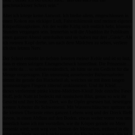
geschmackloser Scherz sein.“
Aber ich kriege keine Antwort. Ich bleibe allein, eingeschlossen in
einen Kokon aus stickiger Luft, Fahrstuhlmusik und meinen eigenen
Körperflüssigkeiten. Als der weiße Käfig sich endlich hebt, könnten
Stunden vergangen sein. Immerhin will die Abaddon ihr Publikum
einen ganzen Abend unterhalten und sie haben nur drei „Gäste“. Als
ich meinen Kopf drehe, um nach dem Mädchen zu sehen, verliere
ich den letzten Nerv.
Der Schrei entsteht im tiefsten Inneren meiner Kehle und ist so laut,
dass er einen salzigen Eisengeschmack hinterlässt. Die Prinzessin…
sie steht da… so selbstverständlich, als hätte sie ein Gedicht für die
Menge vorgetragen. Ein missmutig aussehender Bühnenarbeiter
nimmt ihr gerade das Hackebeil ab, welches sie mit ihren langen
spinnenartigen Fingern zitternd umklammert. Und ihr Kleid….
dieses verdammte pinke kleine-Mädchen-Kleid! Jede einzelne Faser
Stoff, jede Naht ist bedeckt mit russischem Blut, genau so wie ihr
Gesicht und ihre Krone. Dort, wo ihr Opfer gesessen hat, beseitigen
weitere Arbeiter die Schweinerei. Mit Wasserschläuchen spritzen sie
die kleinen Überreste eines ganzen Lebens weg und der Dreck fließt
davon, in einen Abfluss auf den Boden, etwas weiter vorne von uns.
Innerlich kann ich mir vorstellen, wie ihr Körper gerade im Meer
versenkt wird; weit weg von Netzen der Menschen, treibend in die
schwarze Tiefe, wo sich nicht einmal die Fische hin wagen. Sie ist