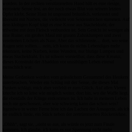
worden. In der rechten verstümmelten Hand hält es eine riesige,
verrostete Sense fest, an der noch etwas Blut von seinem letzten
Opfer klebt. Seine Haut ist ungesund bräunlich, verkrustet und
übersäht mit Narben, die vielleicht von Seidenstrichen stammen. Auf
dem klobigen Kopf trägt es eine Krone aus Stacheldraht, der
teilweise mit dem Fleisch verbunden ist. Sein Gesicht ist weniger als
eine Ruine; ein großes Maul mit grauen Zahnklumpen und zwei
vereiterten Löchern als Nase. Aber das schlimmste… dort, wo seine
Augen sein sollten… nein, ich kann da nichts Lebendiges mehr
erkennen, keine Narben, keine Wunden, nur blutige Lumpen und
etwas Stacheldraht. Es ist schwer vorstellbar, dass diese Kreatur,
dieses Konstrukt der Abaddon vor unzähligen Leben einmal
menschlich war.
Meine Gedanken werden vom grässlichem Gestammel des Henkers
unterbrochen. Wieder ein Schlag mit der Sense, die dieses Mal
Funken schlägt, mich aber verfehlt er zum Glück. Auf allen Vieren
krieche ich so leise wie möglich weiter, dort hin, wo die Waffe liegt,
die ebenfalls der Klinge entkommen ist. Ich habe in meinem Leben
noch nie geschossen, aber wie schwierig kann das schon sein?
Irgendwo in weiter Ferne höre ich das Lachen der Ansagerin, als ich
sie endlich finde, ein Stück neben der zertrümmerten Rückenlehne.
„Ohhh“, sagt sie, „sieht so aus, als würde es jetzt zum Finale
kommen. Ich glaube, ich kann es vor Spannung nicht mehr