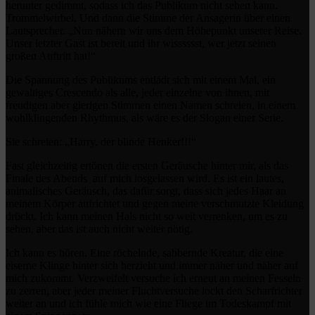
herunter gedimmt, sodass ich das Publikum nicht sehen kann.
Trommelwirbel. Und dann die Stimme der Ansagerin über einen
Lautsprecher. „Nun nähern wir uns dem Höhepunkt unserer Reise.
Unser letzter Gast ist bereit und ihr wisssssst, wer jetzt seinen
großen Auftritt hat!“
Die Spannung des Publikums entlädt sich mit einem Mal, ein
gewaltiges Crescendo als alle, jeder einzelne von ihnen, mit
freudigen aber gierigen Stimmen einen Namen schreien, in einem
wohlklingenden Rhythmus, als wäre es der Slogan einer Serie.
Sie schreien: „Harry, der blinde Henker!!!“
Fast gleichzeitig ertönen die ersten Geräusche hinter mir, als das
Finale des Abends auf mich losgelassen wird. Es ist ein lautes,
animalisches Geräusch, das dafür sorgt, dass sich jedes Haar an
meinem Körper aufrichtet und gegen meine verschmutzte Kleidung
drückt. Ich kann meinen Hals nicht so weit verrenken, um es zu
sehen, aber das ist auch nicht weiter nötig.
Ich kann es hören. Eine röchelnde, sabbernde Kreatur, die eine
eiserne Klinge hinter sich herzieht und immer näher und näher auf
mich zukommt. Verzweifelt versuche ich erneut an meinen Fesseln
zu zerren, aber jeder meiner Fluchtversuche lockt den Scharfrichter
weiter an und ich fühle mich wie eine Fliege im Todeskampf mit