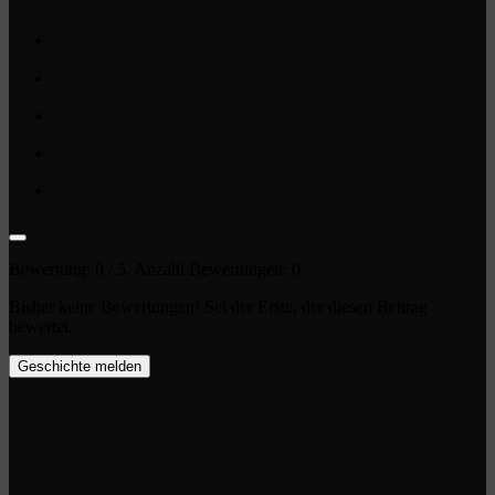
Bewertung:
0
/ 5. Anzahl Bewertungen:
0
Bisher keine Bewertungen! Sei der Erste, der diesen Beitrag
bewertet.
Geschichte melden