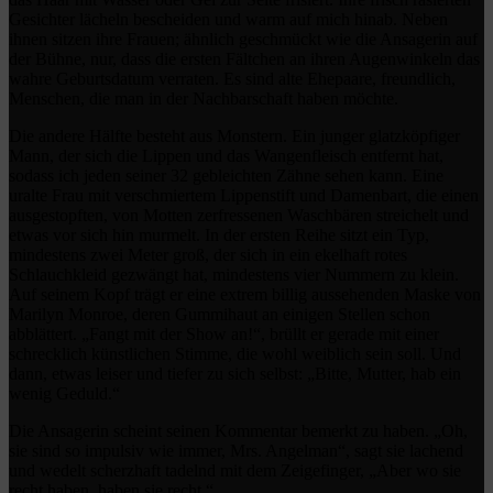
Gesichter lächeln bescheiden und warm auf mich hinab. Neben
ihnen sitzen ihre Frauen; ähnlich geschmückt wie die Ansagerin auf
der Bühne, nur, dass die ersten Fältchen an ihren Augenwinkeln das
wahre Geburtsdatum verraten. Es sind alte Ehepaare, freundlich,
Menschen, die man in der Nachbarschaft haben möchte.
Die andere Hälfte besteht aus Monstern. Ein junger glatzköpfiger
Mann, der sich die Lippen und das Wangenfleisch entfernt hat,
sodass ich jeden seiner 32 gebleichten Zähne sehen kann. Eine
uralte Frau mit verschmiertem Lippenstift und Damenbart, die einen
ausgestopften, von Motten zerfressenen Waschbären streichelt und
etwas vor sich hin murmelt. In der ersten Reihe sitzt ein Typ,
mindestens zwei Meter groß, der sich in ein ekelhaft rotes
Schlauchkleid gezwängt hat, mindestens vier Nummern zu klein.
Auf seinem Kopf trägt er eine extrem billig aussehenden Maske von
Marilyn Monroe, deren Gummihaut an einigen Stellen schon
abblättert. „Fangt mit der Show an!“, brüllt er gerade mit einer
schrecklich künstlichen Stimme, die wohl weiblich sein soll. Und
dann, etwas leiser und tiefer zu sich selbst: „Bitte, Mutter, hab ein
wenig Geduld.“
Die Ansagerin scheint seinen Kommentar bemerkt zu haben. „Oh,
sie sind so impulsiv wie immer, Mrs. Angelman“, sagt sie lachend
und wedelt scherzhaft tadelnd mit dem Zeigefinger, „Aber wo sie
recht haben, haben sie recht.“