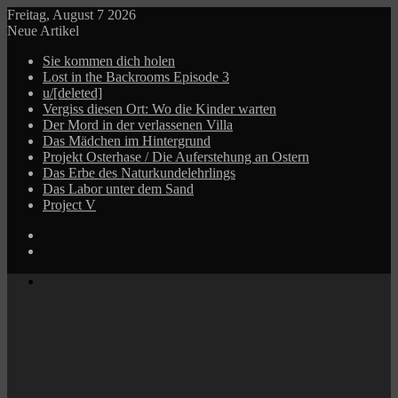
Freitag, August 7 2026
Neue Artikel
Sie kommen dich holen
Lost in the Backrooms Episode 3
u/[deleted]
Vergiss diesen Ort: Wo die Kinder warten
Der Mord in der verlassenen Villa
Das Mädchen im Hintergrund
Projekt Osterhase / Die Auferstehung an Ostern
Das Erbe des Naturkundelehrlings
Das Labor unter dem Sand
Project V
Log
In
Zufälliger
Beitrag
Menü