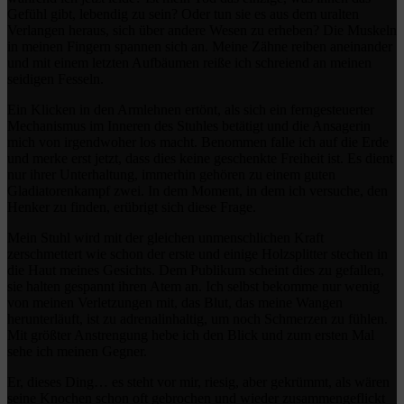
Gefühl gibt, lebendig zu sein? Oder tun sie es aus dem uralten
Verlangen heraus, sich über andere Wesen zu erheben? Die Muskeln
in meinen Fingern spannen sich an. Meine Zähne reiben aneinander
und mit einem letzten Aufbäumen reiße ich schreiend an meinen
seidigen Fesseln.
Ein Klicken in den Armlehnen ertönt, als sich ein ferngesteuerter
Mechanismus im Inneren des Stuhles betätigt und die Ansagerin
mich von irgendwoher los macht. Benommen falle ich auf die Erde
und merke erst jetzt, dass dies keine geschenkte Freiheit ist. Es dient
nur ihrer Unterhaltung, immerhin gehören zu einem guten
Gladiatorenkampf zwei. In dem Moment, in dem ich versuche, den
Henker zu finden, erübrigt sich diese Frage.
Mein Stuhl wird mit der gleichen unmenschlichen Kraft
zerschmettert wie schon der erste und einige Holzsplitter stechen in
die Haut meines Gesichts. Dem Publikum scheint dies zu gefallen,
sie halten gespannt ihren Atem an. Ich selbst bekomme nur wenig
von meinen Verletzungen mit, das Blut, das meine Wangen
herunterläuft, ist zu adrenalinhaltig, um noch Schmerzen zu fühlen.
Mit größter Anstrengung hebe ich den Blick und zum ersten Mal
sehe ich meinen Gegner.
Er, dieses Ding… es steht vor mir, riesig, aber gekrümmt, als wären
seine Knochen schon oft gebrochen und wieder zusammengeflickt