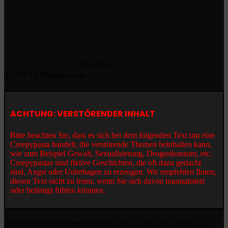
Mr. Wake
0
537
14 Minuten lesen
ACHTUNG: VERSTÖRENDER INHALT
Bitte beachten Sie, dass es sich bei dem folgenden Text um eine
Creepypasta handelt, die verstörende Themen beinhalten kann,
wie zum Beispiel Gewalt, Sexualisierung, Drogenkonsum, etc.
Creepypastas sind fiktive Geschichten, die oft dazu gedacht
sind, Angst oder Unbehagen zu erzeugen. Wir empfehlen Ihnen,
diesen Text nicht zu lesen, wenn Sie sich davon traumatisiert
oder belästigt fühlen könnten.
Schlagartig reiße ich meine Augen auf, als der Lärm vor mir zu