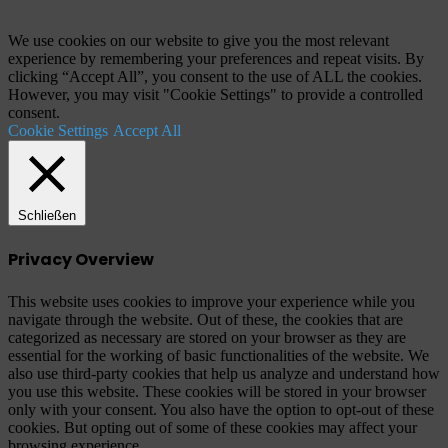
zum
Anfang"
We use cookies on our website to give you the most relevant
experience by remembering your preferences and repeat visits. By
clicking “Accept All”, you consent to the use of ALL the cookies.
However, you may visit "Cookie Settings" to provide a controlled
consent.
Cookie Settings
Accept All
Schließen
Privacy Overview
This website uses cookies to improve your experience while you
navigate through the website. Out of these, the cookies that are
categorized as necessary are stored on your browser as they are
essential for the working of basic functionalities of the website. We
also use third-party cookies that help us analyze and understand how
you use this website. These cookies will be stored in your browser
only with your consent. You also have the option to opt-out of these
cookies. But opting out of some of these cookies may affect your
browsing experience.