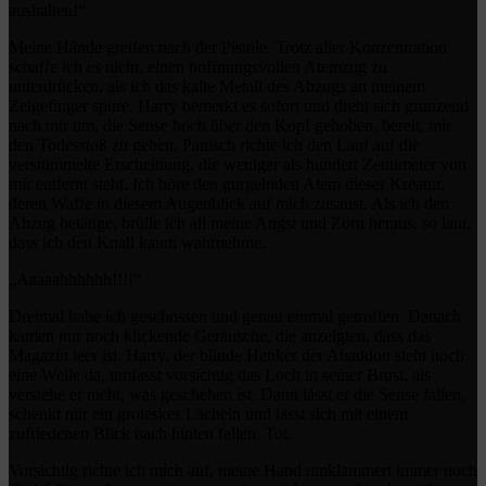
aushalten!“
Meine Hände greifen nach der Pistole. Trotz aller Konzentration
schaffe ich es nicht, einen hoffnungsvollen Atemzug zu
unterdrücken, als ich das kalte Metall des Abzugs an meinem
Zeigefinger spüre. Harry bemerkt es sofort und dreht sich grunzend
nach mir um, die Sense hoch über den Kopf gehoben, bereit, mir
den Todesstoß zu geben. Panisch richte ich den Lauf auf die
verstümmelte Erscheinung, die weniger als hundert Zentimeter von
mir entfernt steht. Ich höre den gurgelnden Atem dieser Kreatur,
deren Waffe in diesem Augenblick auf mich zusaust. Als ich den
Abzug betätige, brülle ich all meine Angst und Zorn heraus, so laut,
dass ich den Knall kaum wahrnehme.
„Aaaaahhhhhh!!!!“
Dreimal habe ich geschossen und genau einmal getroffen. Danach
kamen nur noch klickende Geräusche, die anzeigten, dass das
Magazin leer ist. Harry, der blinde Henker der Abaddon steht noch
eine Weile da, umfasst vorsichtig das Loch in seiner Brust, als
verstehe er nicht, was geschehen ist. Dann lässt er die Sense fallen,
schenkt mir ein groteskes Lächeln und lässt sich mit einem
zufriedenen Blick nach hinten fallen. Tot.
Vorsichtig richte ich mich auf, meine Hand umklammert immer noch