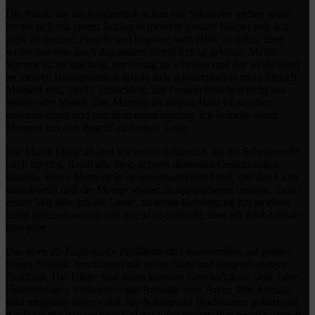
Die Panik, die mich eigentlich schon vor Sekunden treffen sollte,
breitet sich mit einem Schlag in meinem ganzen Körper aus. Ich
zerre an meinen Fesseln und beginne nach Hilfe zu rufen, aber
weder das eine noch das andere ist mit Erfolg gekrönt. Meine
Stimme ist zu krächzig, um richtig zu schreien und der weiße Stoff
an meinen Handgelenken drückt sich schmerzhaft in mein Fleisch.
Moment mal, Stoff? Tatsächlich, die Fesseln bestehen nicht aus
Seilen oder Metall. Das Material an meiner Haut ist weicher,
geschmeidiger und trotzdem unnachgiebig. Ich brauche einen
Moment um den Begriff zu finden. Seide.
Die Musik klingt ab und ich werde geblendet, als die Scheinwerfer
mich streifen, damit alle mein schwer atmendes Gesicht sehen
können. Einen Moment ist es nervenzerreißend still, ehe das Licht
ausschweift und die Menge wieder zu applaudieren beginnt. Zum
ersten Mal sehe ich die Leute, zu deren Belustigung ich an einen
Stuhl gefesselt wurde und mir ist so schlecht, dass ich mich beinah
übergebe.
Das etwa 20-Kopf-große Publikum sitzt ausnahmslos auf großen
teuren Sesseln, beschlagen mit rotem Samt und eingearbeitetem
Goldlack. Die Hälfte von ihnen könnten Geschäftsleute sein, oder
Hotelmanager, vielleicht sogar Anwälte oder Ärzte. Ihre Anzüge
sind sorgfältig ausgewählt, die Schuhe auf Hochtouren poliert und
das Haar mit Wasser oder Gel zur Seite frisiert. Ihre frisch rasierten