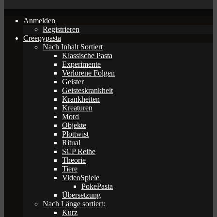
Anmelden
Registrieren
Creepypasta
Nach Inhalt Sortiert
Klassische Pasta
Experimente
Verlorene Folgen
Geister
Geisteskrankheit
Krankheiten
Kreaturen
Mord
Objekte
Plottwist
Ritual
SCP Reihe
Theorie
Tiere
VideoSpiele
PokePasta
Übersetzung
Nach Länge sortiert:
Kurz