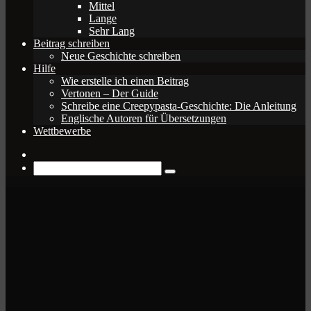
Mittel
Lange
Sehr Lang
Beitrag schreiben
Neue Geschichte schreiben
Hilfe
Wie erstelle ich einen Beitrag
Vertonen – Der Guide
Schreibe eine Creepypasta-Geschichte: Die Anleitung
Englische Autoren für Übersetzungen
Wettbewerbe
Zufälliger
Beitrag
Suche
nach