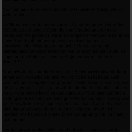
Noch einmal ertönt diese schreckliche Gameshow-Musik, ehe sie
weiter redet.
„Willkommen zur dreiundvierzigsten Ausstrahlung vom Bord der
Abbadon, der einzigen Yacht, die eine Unterhaltung der ganz
besonderen Art garantiert. Als ihre Gastgeberin verspreche ich ihnen
einen Abend voll mit unvergleichbarem Entertainment,
überraschenden Wendungen und mehr! Und da wir gerade
internationale Gewässer erreicht haben, sehe ich keinen Grund, sie
länger auf die Folter zu spannen. Beginnen wir mit der ersten
Runde!!!“
Trommelwirbel, dann durchforsten die Scheinwerfer das Publikum.
Immer noch versuche ich mich von der Seide zu befreien, auch
wenn ich nur wenig Hoffnung für mich sehe. Wenn es wahr ist, was
die Ansagerin gesagt hat, dann würde mir eine Flucht nichts nützen.
Auch wenn diese Menschen krank sind, das Verdursten auf einem
Rettungsboot scheint auch keine gute Alternative, falls ich es so weit
schaffen würde. Ich schnappe noch einmal nach Luft und versuche
mich darauf zu konzentrieren, nicht zu schreien, obwohl ich
innerlich wie Espenlaub zittere. Diese Genugtuung will ich ihnen
nicht gönnen.
Der Scheinwerfer bleibt stehen und erfasst das lange, verzerrte