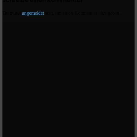
Schreibe einen Kommentar
Du musst
angemeldet
sein, um einen Kommentar abzugeben.