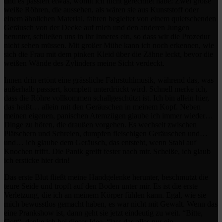
und es passiert etwas, womit ich nicht gerechnet habe: Zwei große
weiße Röhren, die aussehen, als wären sie aus Kunststoff oder
einem ähnlichen Material, fahren begleitet von einem quietschenden
Geräusch von der Decke auf mich und den anderen Jungen
herunter, schließen uns in ihr Inneres ein, so dass wir die Prozedur
nicht sehen müssen. Mit großer Mühe kann ich noch erkennen, wie
sich die Frau mit dem pinken Kleid über die Zähne leckt, bevor die
weißen Wände des Zylinders meine Sicht verdeckt.
Innen drin ertönt eine grässliche Fahrstuhlmusik, während das, was
außerhalb passiert, komplett unterdrückt wird. Schnell merke ich,
dass die Röhre vollkommen schallgeschützt ist. Ich bin allein hier,
das heißt… allein mit den Geräuschen in meinem Kopf. Neben
meinen eigenen, panischen Atemzügen glaube ich immer wieder…
Dinge zu hören, die draußen vorgehen. Es wechselt zwischen
Plätschern und Schreien, dumpfen fleischigen Geräuschen und…
und… ich glaube dem Geräusch, das entsteht, wenn Stahl auf
Knochen trifft. Die Panik greift fester nach mir. Scheiße, ich glaub
ich ersticke hier drin!
Das erste Blut fließt meine Handgelenke herunter, beschmutzt die
teure Seide und tropft auf den Boden unter mir. Es ist die erste
Verletzung, die ich an meinem Körper fühlen kann. Egal, wie sie
mich bewusstlos gemacht haben, es war nicht mit Gewalt. Wenn das
eine Prankshow ist, dann geht sie jetzt eindeutig zu weit. “Bitte,
Gott“, denke ich bei dieser Idee, “lass das alles nur ein