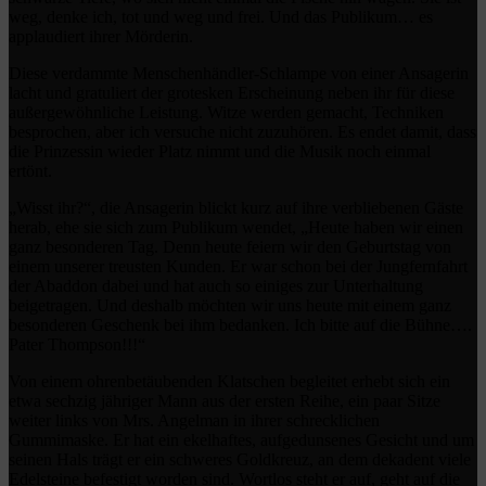
weg, denke ich, tot und weg und frei. Und das Publikum… es
applaudiert ihrer Mörderin.
Diese verdammte Menschenhändler-Schlampe von einer Ansagerin
lacht und gratuliert der grotesken Erscheinung neben ihr für diese
außergewöhnliche Leistung. Witze werden gemacht, Techniken
besprochen, aber ich versuche nicht zuzuhören. Es endet damit, dass
die Prinzessin wieder Platz nimmt und die Musik noch einmal
ertönt.
„Wisst ihr?“, die Ansagerin blickt kurz auf ihre verbliebenen Gäste
herab, ehe sie sich zum Publikum wendet, „Heute haben wir einen
ganz besonderen Tag. Denn heute feiern wir den Geburtstag von
einem unserer treusten Kunden. Er war schon bei der Jungfernfahrt
der Abaddon dabei und hat auch so einiges zur Unterhaltung
beigetragen. Und deshalb möchten wir uns heute mit einem ganz
besonderen Geschenk bei ihm bedanken. Ich bitte auf die Bühne….
Pater Thompson!!!“
Von einem ohrenbetäubenden Klatschen begleitet erhebt sich ein
etwa sechzig jähriger Mann aus der ersten Reihe, ein paar Sitze
weiter links von Mrs. Angelman in ihrer schrecklichen
Gummimaske. Er hat ein ekelhaftes, aufgedunsenes Gesicht und um
seinen Hals trägt er ein schweres Goldkreuz, an dem dekadent viele
Edelsteine befestigt worden sind. Wortlos steht er auf, geht auf die