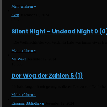
Mehr erfahren »
Sven
Dezember 15, 2024
0
590
Silent Night – Undead Night
0 (0
Die Weihnachtsfeier von Verdantia Labs war immer etwas Beso
Mehr erfahren »
Mr. Wake
Dezember 12, 2024
1
305
Der Weg der Zahlen
5 (1)
Ich habe lange mit mir gerungen, diesen Text zu veröffentlic
Mehr erfahren »
EinsamerBibliothekar
Dezember 12, 2024