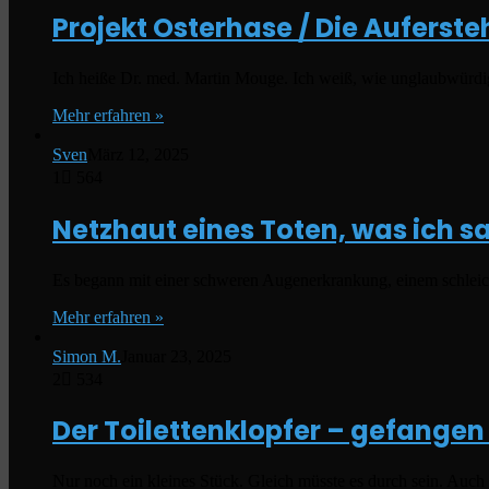
Projekt Osterhase / Die Auferst
Ich heiße Dr. med. Martin Mouge. Ich weiß, wie unglaubwürdig
Mehr erfahren »
Sven
März 12, 2025
1
564
Netzhaut eines Toten, was ich s
Es begann mit einer schweren Augenerkrankung, einem schleic
Mehr erfahren »
Simon M.
Januar 23, 2025
2
534
Der Toilettenklopfer – gefangen
Nur noch ein kleines Stück. Gleich müsste es durch sein. Au