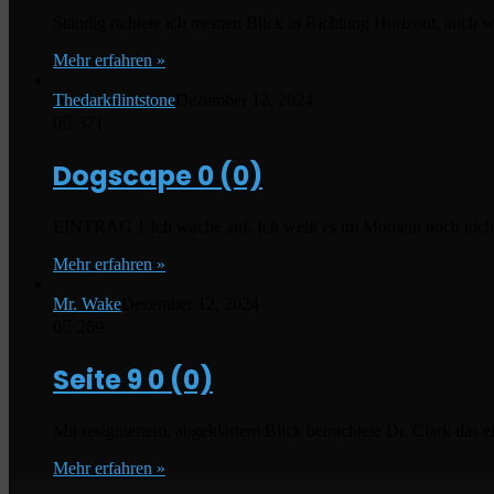
Ständig richtete ich meinen Blick in Richtung Horizont, auch
Mehr erfahren »
Thedarkflintstone
Dezember 12, 2024
0
371
Dogscape
0 (0)
EINTRAG 1 Ich wache auf. Ich weiß es im Moment noch nicht, 
Mehr erfahren »
Mr. Wake
Dezember 12, 2024
0
269
Seite 9
0 (0)
Mit resigniertem, abgeklärtem Blick betrachtete Dr. Clark das
Mehr erfahren »