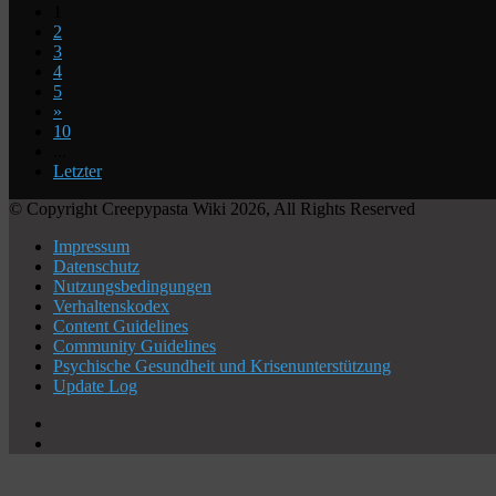
1
2
3
4
5
»
10
...
Letzter
© Copyright Creepypasta Wiki 2026, All Rights Reserved
Impressum
Datenschutz
Nutzungsbedingungen
Verhaltenskodex
Content Guidelines
Community Guidelines
Psychische Gesundheit und Krisenunterstützung
Update Log
X
YouTube
Schaltfläche