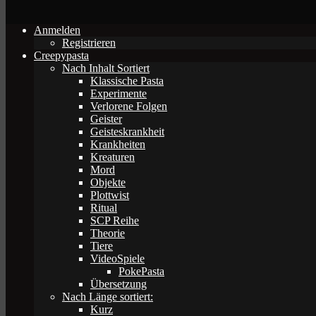
Anmelden
Registrieren
Creepypasta
Nach Inhalt Sortiert
Klassische Pasta
Experimente
Verlorene Folgen
Geister
Geisteskrankheit
Krankheiten
Kreaturen
Mord
Objekte
Plottwist
Ritual
SCP Reihe
Theorie
Tiere
VideoSpiele
PokePasta
Übersetzung
Nach Länge sortiert:
Kurz