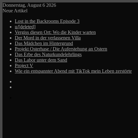
Donnerstag, August 6 2026
Neue Artikel
Lost in the Backrooms Episode 3
u/[deleted]
Vergiss diesen Ort: Wo die Kinder warten
Der Mord in der verlassenen Villa
Das Mädchen im Hintergrund
Projekt Osterhase / Die Auferstehung an Ostern
Das Erbe des Naturkundelehrlings
Das Labor unter dem Sand
Project V
Wie ein entspannter Abend mit TikTok mein Leben zerstörte
Log
In
Zufälliger
Beitrag
Menü