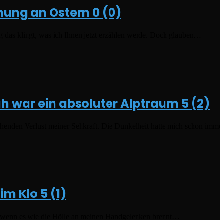
ehung an Ostern
0 (0)
 das klingt, was ich Ihnen jetzt erzählen werde. Doch glauben…
ah war ein absoluter Alptraum
5 (2)
henden Verlust meiner Sehkraft. Die Dunkelheit hatte mich schon imm
 im Klo
5 (1)
ch wenn es wie die Hölle an meinen Handgelenken brennt…