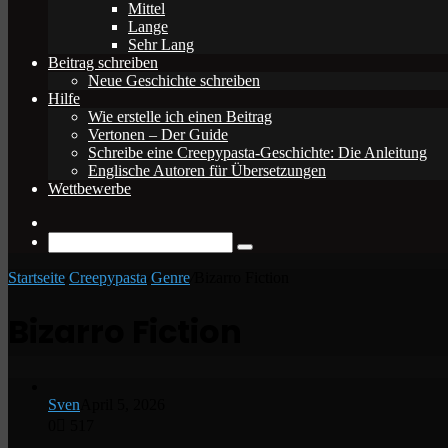
Mittel
Lange
Sehr Lang
Beitrag schreiben
Neue Geschichte schreiben
Hilfe
Wie erstelle ich einen Beitrag
Vertonen – Der Guide
Schreibe eine Creepypasta-Geschichte: Die Anleitung
Englische Autoren für Übersetzungen
Wettbewerbe
Zufälliger
Beitrag
Suche
nach
Startseite
/
Creepypasta
/
Genre
/
Bizarro Fiction
Bizarro Fiction
Sven
April 5, 2026
0
517