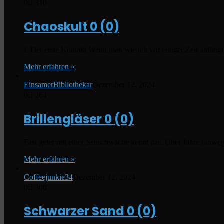
0
310
Chaoskult
0 (0)
I. Der erste Kontakt Wenn man wie ich vor einiger Zeit anfäng
Mehr erfahren »
EinsamerBibliothekar
Dezember 12, 2024
0
264
Brillengläser
0 (0)
Fast jeder mit einer Sehschwäche kennt das. Über Jahre hinwe
Mehr erfahren »
Coffeejunkie34
Dezember 12, 2024
0
300
Schwarzer Sand
0 (0)