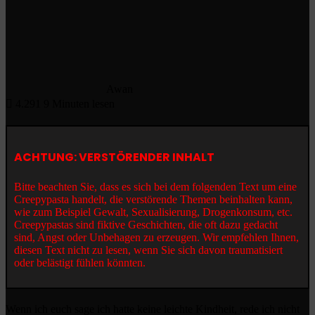
Awan
4.291
9 Minuten lesen
ACHTUNG: VERSTÖRENDER INHALT
Bitte beachten Sie, dass es sich bei dem folgenden Text um eine
Creepypasta handelt, die verstörende Themen beinhalten kann,
wie zum Beispiel Gewalt, Sexualisierung, Drogenkonsum, etc.
Creepypastas sind fiktive Geschichten, die oft dazu gedacht
sind, Angst oder Unbehagen zu erzeugen. Wir empfehlen Ihnen,
diesen Text nicht zu lesen, wenn Sie sich davon traumatisiert
oder belästigt fühlen könnten.
Wenn ich euch sage ich hatte keine leichte Kindheit, rede ich nicht