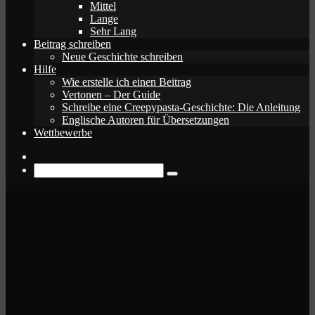
Mittel
Lange
Sehr Lang
Beitrag schreiben
Neue Geschichte schreiben
Hilfe
Wie erstelle ich einen Beitrag
Vertonen – Der Guide
Schreibe eine Creepypasta-Geschichte: Die Anleitung
Englische Autoren für Übersetzungen
Wettbewerbe
Zufälliger
Beitrag
Suche
nach