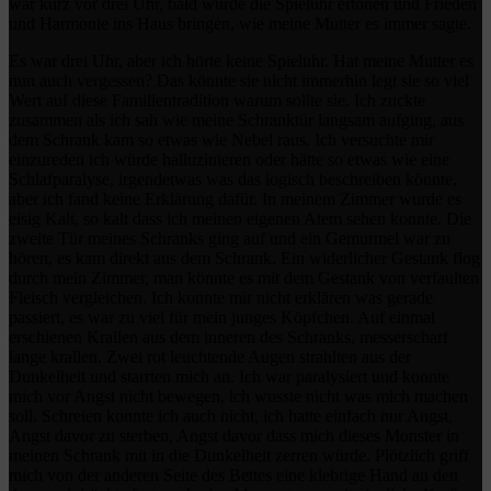
war kurz vor drei Uhr, bald würde die Spieluhr ertönen und Frieden
und Harmonie ins Haus bringen, wie meine Mutter es immer sagte.
Es war drei Uhr, aber ich hörte keine Spieluhr. Hat meine Mutter es
nun auch vergessen? Das könnte sie nicht immerhin legt sie so viel
Wert auf diese Familientradition warum sollte sie. Ich zuckte
zusammen als ich sah wie meine Schranktür langsam aufging, aus
dem Schrank kam so etwas wie Nebel raus. Ich versuchte mir
einzureden ich würde halluzinieren oder hätte so etwas wie eine
Schlafparalyse, irgendetwas was das logisch beschreiben könnte,
aber ich fand keine Erklärung dafür. In meinem Zimmer wurde es
eisig Kalt, so kalt dass ich meinen eigenen Atem sehen konnte. Die
zweite Tür meines Schranks ging auf und ein Gemurmel war zu
hören, es kam direkt aus dem Schrank. Ein widerlicher Gestank flog
durch mein Zimmer, man könnte es mit dem Gestank von verfaulten
Fleisch vergleichen. Ich konnte mir nicht erklären was gerade
passiert, es war zu viel für mein junges Köpfchen. Auf einmal
erschienen Krallen aus dem inneren des Schranks, messerscharf
lange krallen. Zwei rot leuchtende Augen strahlten aus der
Dunkelheit und starrten mich an. Ich war paralysiert und konnte
mich vor Angst nicht bewegen, ich wusste nicht was mich machen
soll. Schreien konnte ich auch nicht, ich hatte einfach nur Angst,
Angst davor zu sterben, Angst davor dass mich dieses Monster in
meinen Schrank mit in die Dunkelheit zerren würde. Plötzlich griff
mich von der anderen Seite des Bettes eine klebrige Hand an den