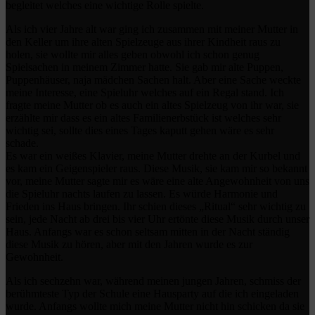
begleitet welches eine wichtige Rolle spielte.
Als ich vier Jahre alt war ging ich zusammen mit meiner Mutter in
den Keller um ihre alten Spielzeuge aus ihrer Kindheit raus zu
holen, sie wollte mir alles geben obwohl ich schon genug
Spielsachen in meinem Zimmer hatte. Sie gab mir alte Puppen,
Puppenhäuser, naja mädchen Sachen halt. Aber eine Sache weckte
meine Interesse, eine Spieluhr welches auf ein Regal stand. Ich
fragte meine Mutter ob es auch ein altes Spielzeug von ihr war, sie
erzählte mir dass es ein altes Familienerbstück ist welches sehr
wichtig sei, sollte dies eines Tages kaputt gehen wäre es sehr
schade.
Es war ein weißes Klavier, meine Mutter drehte an der Kurbel und
es kam ein Geigenspieler raus. Diese Musik, sie kam mir so bekannt
vor, meine Mutter sagte mir es wäre eine alte Angewohnheit von uns
die Spieluhr nachts laufen zu lassen. Es würde Harmonie und
Frieden ins Haus bringen. Ihr schien dieses „Ritual“ sehr wichtig zu
sein, jede Nacht ab drei bis vier Uhr ertönte diese Musik durch unser
Haus. Anfangs war es schon seltsam mitten in der Nacht ständig
diese Musik zu hören, aber mit den Jahren wurde es zur
Gewohnheit.
Als ich sechzehn war, während meinen jungen Jahren, schmiss der
berühmteste Typ der Schule eine Hausparty auf die ich eingeladen
wurde. Anfangs wollte mich meine Mutter nicht hin schicken da sie