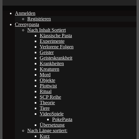
Anmelden
Registrieren
Creepypasta
Nach Inhalt Sortiert
Klassische Pasta
Experimente
Verlorene Folgen
Geister
Geisteskrankheit
Krankheiten
Kreaturen
Mord
Objekte
Plottwist
Ritual
SCP Reihe
Theorie
Tiere
VideoSpiele
PokePasta
Übersetzung
Nach Länge sortiert:
Kurz