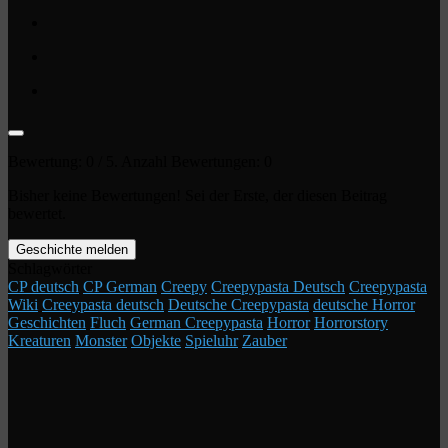
Bewertung:
0
/ 5. Anzahl Bewertungen:
0
Bisher keine Bewertungen! Sei der Erste, der diesen Beitrag
bewertet.
Geschichte melden
Schlagwörter
CP deutsch
CP German
Creepy
Creepypasta Deutsch
Creepypasta
Wiki
Creeypasta deutsch
Deutsche Creepypasta
deutsche Horror
Geschichten
Fluch
German Creepypasta
Horror
Horrorstory
Kreaturen
Monster
Objekte
Spieluhr
Zauber