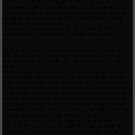
einen Urlaub mit meinem Vater geplant hatte und jemand daheim
sein musste der die Spieluhr laufen lässt. Ehrlich gesagt fand ich das
ziemlich übertrieben von ihr dass ich wegen einer Spieluhr daheim
bleiben musste, jedoch sah ich in ihren Augen dass sie ziemlich
besorgt war, warum auch immer.
Deshalb wollte ich ihr dieses schöne „Familienritual“ nicht
vermasseln und garantierte ihr bis Mitternacht wieder daheim zu
sein.
Die Party war echt der Hammer, das war die erste Party auf die ich
gegangen bin. Ich und meine besten Freundinnen saßen auf den
Sofa und schwärmten über die hübschen Jungs die auf der Party
waren.
Die Stunden vergingen und ich verlor die Uhr aus den Augen, kaum
versah ich mich war es schon drei Uhr Nachts. Ich hatte meiner
Mutter versprochen um Mitternacht daheim zu sein um dann um
Punkt drei Uhr Nachts die Spieluhr laufen zu lassen. Jedoch dachte
ich mir nichts dabei, ich meine mein Gott es ist doch bloß eine blöde
Spieluhr, was könnte den passieren wenn es mal eine Nacht nicht
läuft. Da es aber trotzdem sehr spät wurde ließ ich mich von einer
Freundin Heim fahren. Ich wollt dass mich meine Eltern auffinden
wenn sie morgens wieder Heim kommen würden.
Als ich Zuhause ankam war alles ganz normal, diese Nacht wäre
eine ruhige Nacht gewesen, ohne irgendeine Spieluhrmusik im
Hintergrund. Ich gebe zu diese Ruhe war sehr ungewohnt und