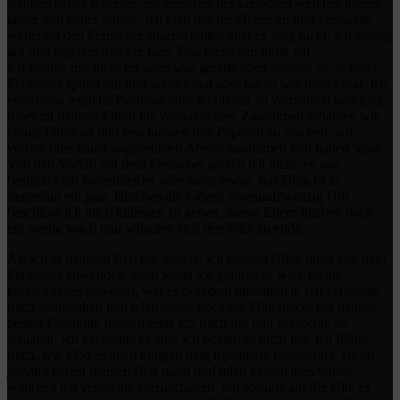
schmerzhaftes schreien, ein entsetzliches kreischen welches immer
lauter und lauter wurde. Ich hielt mir die Ohren zu und versuchte
weiterhin den Fernseher auszuschalten aber es ging nicht. Ich sprang
auf und zog den Stecker raus. Das kreischen hörte auf.
Ich konnte mir nicht erklären was gerade eben passiert ist, ja mein
Fernseher spinnt hin und wieder mal aber nie so wie dieses mal. Ich
entschloss jegliche Paranoia oder Kopfkino zu vermeiden und ging
rüber zu meinen Eltern ins Wohnzimmer. Zusammen schauten wir
einige Filme an und beschlossen uns Popcorn zu machen, wir
verbrachten einen angenehmen Abend zusammen und hatten Spaß.
Von den Vorfall mit dem Fernseher sprach ich nicht, es war
bestimmt ein Systemfehler oder sonst etwas, das Ding ist ja
immerhin ein paar Jährchen alt. Gegen zweiundzwanzig Uhr
beschloss ich mich hinlegen zu gehen, meine Eltern blieben noch
ein wenig wach und schauten sich den Film zu ende.
Als ich in meinem Bett lag, konnte ich meinen Blick nicht von dem
Fernseher abwenden, auch wenn ich glaubte es wäre nichts
paranormales gewesen, war es trotzdem unheimlich. Ich versuchte
mich abzulenken und telefonierte noch bis Mitternacht mit meiner
besten Freundin, danach legte ich mich hin und versuchte zu
schlafen. Ich versuchte es aber ich bekam es nicht hin, ich fühlte
mich, wie blöd es auch klingen mag irgendwie beobachtet, als ob
jemand neben meinen Bett stand und mich beobachten würde
während ich versuchte einzuschlafen. Ich schaute auf die Uhr, es