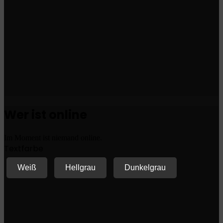
Wer ist online
Im Moment ist niemand online.
Textfarbe
Weiß
Hellgrau
Dunkelgrau