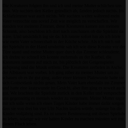
Die Kreaturen folgten ihn und ich und meine Mutter schlichen uns
raus. Wir suchten den Keller gründlich ab, fanden jedoch nichts. Im
Schlafzimmer war auch nichts. Wir suchten weiter während mein
Vater versuchte uns soviel Zeit wie möglich zu verschaffen. Wir
standen vor meinem Zimmer, diese Kreaturen kamen aus meinen
Schrank, also beschloss ich dort nach zuschauen ob die Spieluhr da
wäre. Und tatsächlich lag sie da. Ich rannte sofort hin als ich hörte
wie mein Vater schmerzhaft in der Küche schrie. Als ich mich mit
der Spieluhr in der Hand umdrehte sah ich wie diese Kreatur vor der
Türe stand und meine Mutter quer durch das Zimmer schleuderte.
Ich drehte so schnell ich konnte mehrmals an der Kurbel, die
Kreaturen rannten auf mich zu, bis plötzlich der Geigenspieler
aufsprang und die Musik ertönte. Die Kreaturen zerfielen in Asche,
der Albtraum war vorbei. Ich ging rüber zu meiner Mutter um zu
schauen ob es ihr gut ging, außer einer kleinen Platzwunde hatte sie
sich Gottseidank nichts getan. Mein Vater kam ebenfalls ins Zimmer
und hatte eine kratzwunde im Gesicht, aber ihm ging es soweit auch
gut. Wir brachten die Spieluhr zurück in den Keller und versprachen
uns gegenseitig es niemals wieder zu vergessen. Meine Mutter sagte
mir ich solle wenn ich eines Tages Kinder habe immer dafür sorgen
dass sie von drei bis vier Uhr Nachts laufen würde, solange bis die
Kinder volljährig sind. Es ist unsere Bestimmung mit dieser Spieluhr
zu leben, solange wir vor hatten Kinder zu machen müssten wir mit
diesen Fluch leben.