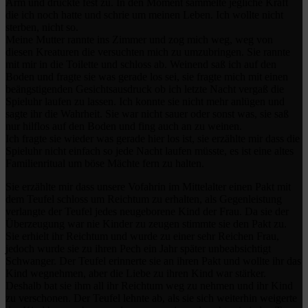
Arm und drückte fest zu. In den Moment sammelte jegliche Kraft
die ich noch hatte und schrie um meinen Leben. Ich wollte nicht
sterben, nicht so.
Meine Mutter rannte ins Zimmer und zog mich weg, weg von
diesen Kreaturen die versuchten mich zu umzubringen. Sie rannte
mit mir in die Toilette und schloss ab. Weinend saß ich auf den
Boden und fragte sie was gerade los sei, sie fragte mich mit einen
beängstigenden Gesichtsausdruck ob ich letzte Nacht vergaß die
Spieluhr laufen zu lassen. Ich konnte sie nicht mehr anlügen und
sagte ihr die Wahrheit. Sie war nicht sauer oder sonst was, sie saß
nur hilflos auf den Boden und fing auch an zu weinen.
Ich fragte sie wieder was gerade hier los ist, sie erzählte mir dass die
Spieluhr nicht einfach so jede Nacht laufen müsste, es ist eine altes
Familienritual um böse Mächte fern zu halten.
Sie erzählte mir dass unsere Vofahrin im Mittelalter einen Pakt mit
dem Teufel schloss um Reichtum zu erhalten, als Gegenleistung
verlangte der Teufel jedes neugeborene Kind der Frau. Da sie der
Überzeugung war nie Kinder zu zeugen stimmte sie den Pakt zu.
Sie erhielt ihr Reichtum und wurde zu einer sehr Reichen Frau,
jedoch wurde sie zu ihren Pech ein Jahr später unbeabsichtigt
Schwanger. Der Teufel erinnerte sie an ihren Pakt und wollte ihr das
Kind wegnehmen, aber die Liebe zu ihren Kind war stärker.
Deshalb bat sie ihm all ihr Reichtum weg zu nehmen und ihr Kind
zu verschonen. Der Teufel lehnte ab, als sie sich weiterhin weigerte