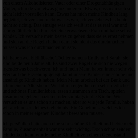
von einem Alkoholisierten Vater oder einer Drogenabhängigen
Mutter, ich rede von etwas ganz anderem. Etwas, dass man sich so
nicht leicht vorstellen kann. Etwas hat mich meine Kindheit lang
begleitet, ich verstand nicht was es war, ich verstehe es bis heute
nicht so richtig. Das einzige was ich weiß ist das es real war und
sehr gefährlich. Ich bin jetzt eine erwachsene Frau und habe selbst
Kinder. Ich versuche mein bestes zu geben dass sie es ernst nehmen
und sich an die Regeln halten damit sie nicht das durchmachen
müssen was ich durchmachen musste.
Ich habe zwei bildhübsche Töchter namens Emily und Sarah, sie
sind beide neun Jahre alt. Es sind zwei Engel die sich nie wegen
irgendetwas beschweren, ich und mein Mann haben immer sehr viel
Wert auf die Erziehung gelegt damit unsere Kinder eine schöne und
anständige Kindheit haben. Mein Mann arbeitet bei der Bank und
ich in einem Altersheim. Wir führen eigentlich ein sehr friedliches
und schönes Familienleben, essen zusammen am Tisch, spielen
zusammen, gehen spazieren oder sonntags in die Kirche. Wir
versuchen es uns schön zu machen, aber so wie jede Familie, haben
wir auch unser kleines Geheimnis. Ein Geheimnis, welches ich
schon in meiner eigenen Kindheit bewahren musste.
Ich persönlich hatte auch eine sehr schöne Kindheit und liebte meine
Familie, Zusammenhalt war uns sehr wichtig. Doch schon seitdem
ich denken kann wurde meine Kindheit von einem Gegenstand