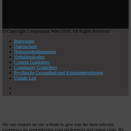
© Copyright Creepypasta Wiki 2026, All Rights Reserved
Impressum
Datenschutz
Nutzungsbedingungen
Verhaltenskodex
Content Guidelines
Community Guidelines
Psychische Gesundheit und Krisenunterstützung
Update Log
X
YouTube
Facebook
X
WhatsApp
Telegram
Schaltfläche
"Zurück
zum
Anfang"
We use cookies on our website to give you the most relevant
experience by remembering your preferences and repeat visits. By