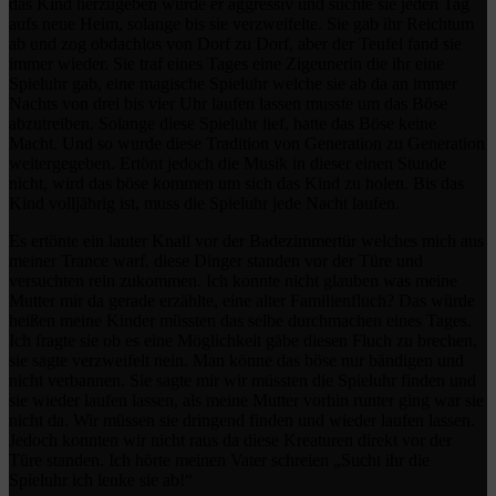
das Kind herzugeben wurde er aggressiv und suchte sie jeden Tag
aufs neue Heim, solange bis sie verzweifelte. Sie gab ihr Reichtum
ab und zog obdachlos von Dorf zu Dorf, aber der Teufel fand sie
immer wieder. Sie traf eines Tages eine Zigeunerin die ihr eine
Spieluhr gab, eine magische Spieluhr welche sie ab da an immer
Nachts von drei bis vier Uhr laufen lassen musste um das Böse
abzutreiben. Solange diese Spieluhr lief, hatte das Böse keine
Macht. Und so wurde diese Tradition von Generation zu Generation
weitergegeben. Ertönt jedoch die Musik in dieser einen Stunde
nicht, wird das böse kommen um sich das Kind zu holen. Bis das
Kind volljährig ist, muss die Spieluhr jede Nacht laufen.
Es ertönte ein lauter Knall vor der Badezimmertür welches mich aus
meiner Trance warf, diese Dinger standen vor der Türe und
versuchten rein zukommen. Ich konnte nicht glauben was meine
Mutter mir da gerade erzählte, eine alter Familienfluch? Das würde
heißen meine Kinder müssten das selbe durchmachen eines Tages.
Ich fragte sie ob es eine Möglichkeit gäbe diesen Fluch zu brechen,
sie sagte verzweifelt nein. Man könne das böse nur bändigen und
nicht verbannen. Sie sagte mir wir müssten die Spieluhr finden und
sie wieder laufen lassen, als meine Mutter vorhin runter ging war sie
nicht da. Wir müssen sie dringend finden und wieder laufen lassen.
Jedoch konnten wir nicht raus da diese Kreaturen direkt vor der
Türe standen. Ich hörte meinen Vater schreien „Sucht ihr die
Spieluhr ich lenke sie ab!“