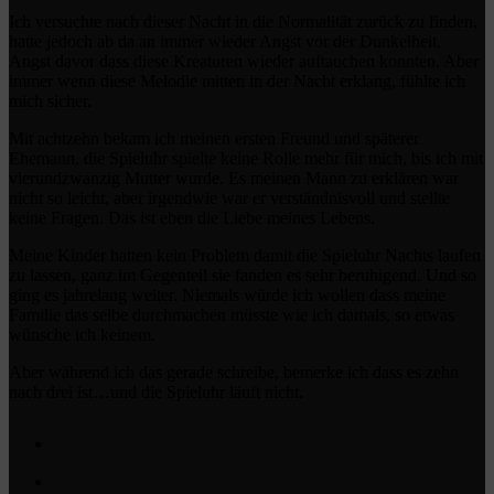
Ich versuchte nach dieser Nacht in die Normalität zurück zu finden,
hatte jedoch ab da an immer wieder Angst vor der Dunkelheit,
Angst davor dass diese Kreaturen wieder auftauchen konnten. Aber
immer wenn diese Melodie mitten in der Nacht erklang, fühlte ich
mich sicher.
Mit achtzehn bekam ich meinen ersten Freund und späterer
Ehemann, die Spieluhr spielte keine Rolle mehr für mich, bis ich mit
vierundzwanzig Mutter wurde. Es meinen Mann zu erklären war
nicht so leicht, aber irgendwie war er verständnisvoll und stellte
keine Fragen. Das ist eben die Liebe meines Lebens.
Meine Kinder hatten kein Problem damit die Spieluhr Nachts laufen
zu lassen, ganz im Gegenteil sie fanden es sehr beruhigend. Und so
ging es jahrelang weiter. Niemals würde ich wollen dass meine
Familie das selbe durchmachen müsste wie ich damals, so etwas
wünsche ich keinem.
Aber während ich das gerade schreibe, bemerke ich dass es zehn
nach drei ist…und die Spieluhr läuft nicht.