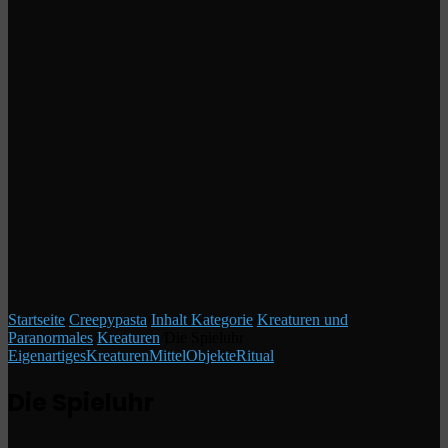
Startseite
/
Creepypasta
/
Inhalt Kategorie
/
Kreaturen und
Paranormales
/
Kreaturen
/
Die Spieluhr
Eigenartiges
Kreaturen
Mittel
Objekte
Ritual
Die Spieluhr