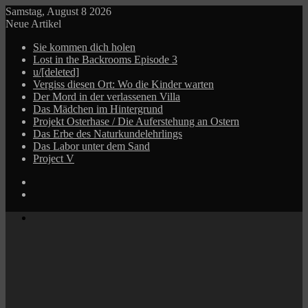
Samstag, August 8 2026
Neue Artikel
Sie kommen dich holen
Lost in the Backrooms Episode 3
u/[deleted]
Vergiss diesen Ort: Wo die Kinder warten
Der Mord in der verlassenen Villa
Das Mädchen im Hintergrund
Projekt Osterhase / Die Auferstehung an Ostern
Das Erbe des Naturkundelehrlings
Das Labor unter dem Sand
Project V
Log
In
Zufälliger
Beitrag
Menü