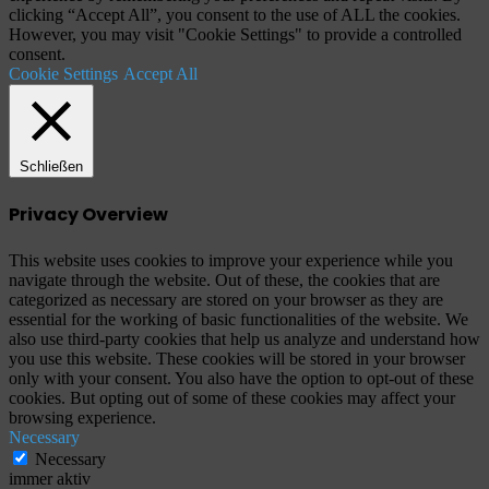
clicking “Accept All”, you consent to the use of ALL the cookies.
However, you may visit "Cookie Settings" to provide a controlled
consent.
Cookie Settings
Accept All
Schließen
Privacy Overview
This website uses cookies to improve your experience while you
navigate through the website. Out of these, the cookies that are
categorized as necessary are stored on your browser as they are
essential for the working of basic functionalities of the website. We
also use third-party cookies that help us analyze and understand how
you use this website. These cookies will be stored in your browser
only with your consent. You also have the option to opt-out of these
cookies. But opting out of some of these cookies may affect your
browsing experience.
Necessary
Necessary
immer aktiv