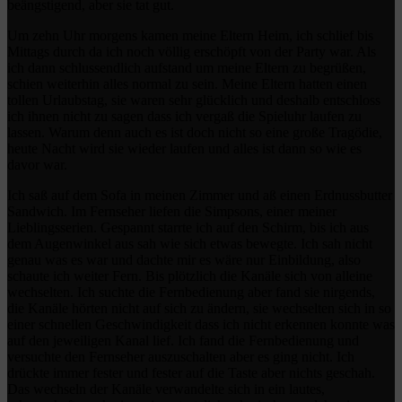
beängstigend, aber sie tat gut.
Um zehn Uhr morgens kamen meine Eltern Heim, ich schlief bis
Mittags durch da ich noch völlig erschöpft von der Party war. Als
ich dann schlussendlich aufstand um meine Eltern zu begrüßen,
schien weiterhin alles normal zu sein. Meine Eltern hatten einen
tollen Urlaubstag, sie waren sehr glücklich und deshalb entschloss
ich ihnen nicht zu sagen dass ich vergaß die Spieluhr laufen zu
lassen. Warum denn auch es ist doch nicht so eine große Tragödie,
heute Nacht wird sie wieder laufen und alles ist dann so wie es
davor war.
Ich saß auf dem Sofa in meinen Zimmer und aß einen Erdnussbutter
Sandwich. Im Fernseher liefen die Simpsons, einer meiner
Lieblingsserien. Gespannt starrte ich auf den Schirm, bis ich aus
dem Augenwinkel aus sah wie sich etwas bewegte. Ich sah nicht
genau was es war und dachte mir es wäre nur Einbildung, also
schaute ich weiter Fern. Bis plötzlich die Kanäle sich von alleine
wechselten. Ich suchte die Fernbedienung aber fand sie nirgends,
die Kanäle hörten nicht auf sich zu ändern, sie wechselten sich in so
einer schnellen Geschwindigkeit dass ich nicht erkennen konnte was
auf den jeweiligen Kanal lief. Ich fand die Fernbedienung und
versuchte den Fernseher auszuschalten aber es ging nicht. Ich
drückte immer fester und fester auf die Taste aber nichts geschah.
Das wechseln der Kanäle verwandelte sich in ein lautes,