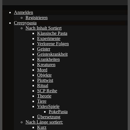
Anmelden
Registrieren
Creepypasta
Nach Inhalt Sortiert
Klassische Pasta
Experimente
Verlorene Folgen
Geister
Geisteskrankheit
Krankheiten
Kreaturen
Mord
Objekte
Plottwist
Ritual
SCP Reihe
Theorie
Tiere
VideoSpiele
PokePasta
Übersetzung
Nach Länge sortiert:
Kurz