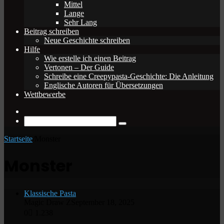
Mittel
Lange
Sehr Lang
Beitrag schreiben
Neue Geschichte schreiben
Hilfe
Wie erstelle ich einen Beitrag
Vertonen – Der Guide
Schreibe eine Creepypasta-Geschichte: Die Anleitung
Englische Autoren für Übersetzungen
Wettbewerbe
Zufälliger
Beitrag
Suche
nach
Startseite
/
Monster
Monster
Klassische Pasta
Magic Draw Z
September 18, 2025
0
1.238