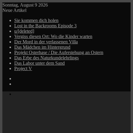
Sonntag, August 9 2026
Neue Artikel
Sie kommen dich holen
Lost in the Backrooms Episode 3
u/[deleted]
Vergiss diesen Ort: Wo die Kinder warten
Der Mord in der verlassenen Villa
Das Mädchen im Hintergrund
Projekt Osterhase / Die Auferstehung an Ostern
Das Erbe des Naturkundelehrlings
Das Labor unter dem Sand
Project V
Log
In
Zufälliger
Beitrag
Menü