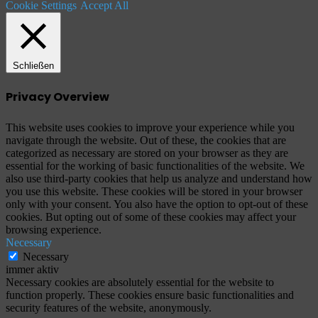
Cookie Settings
Accept All
Schließen
Privacy Overview
This website uses cookies to improve your experience while you
navigate through the website. Out of these, the cookies that are
categorized as necessary are stored on your browser as they are
essential for the working of basic functionalities of the website. We
also use third-party cookies that help us analyze and understand how
you use this website. These cookies will be stored in your browser
only with your consent. You also have the option to opt-out of these
cookies. But opting out of some of these cookies may affect your
browsing experience.
Necessary
Necessary
immer aktiv
Necessary cookies are absolutely essential for the website to
function properly. These cookies ensure basic functionalities and
security features of the website, anonymously.