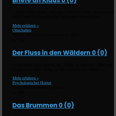
Briefe an Klaus
0 (0)
„Hallo, lieber Klaus. Wie geht es dir? Ich hoffe, dich erreicht
dieser Brief noch rechtzeitig. Seit gestern Abend traue…
Mehr erfahren »
Ortschaften
Sally C. (Redakteur)
November 11, 2024
0
574
Der Fluss in den Wäldern
0 (0)
Früher habe ich es geliebt, die Wälder zu erkunden. Aber das
ist lange her. Mein Name ist Jake Somersville. Meine…
Mehr erfahren »
Psychologischer Horror
Torge Meyer
Oktober 31, 2024
0
406
Das Brummen
0 (0)