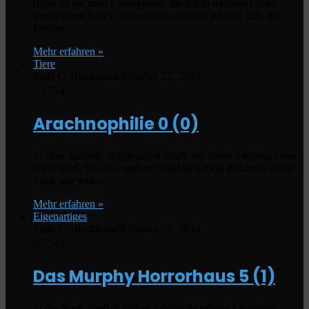
(Dies ist die erste Creepypasta, die ich in meinem Leben
geschrieben habe) Manchmal wünsche ich mir, dass das
Erlebte…
Mehr erfahren »
Tiere
Sally C. (Redakteur)
Oktober 27, 2024
0
554
Arachnophilie
0 (0)
In einer kleinen, abgelegenen Stadt, nur einen Steinwurf von
Richmond, Virginia entfernt, fand sich mein Zuhause. Diese
Stadt war weit…
Mehr erfahren »
Eigenartiges
Sally C. (Redakteur)
Oktober 23, 2024
0
542
Das Murphy Horrorhaus
5 (1)
In der Stadt Findlay gibt es zahlreiche urbane Legenden –