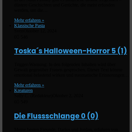
düstere Geschichten und Gerüchte, die meist erfunden
werden, um die…
Mehr erfahren »
Klassische Pasta
Sven
Oktober 12, 2024
0
546
Toska´s Halloween-Horror
5 (1)
Trigger-Warnung: In den folgenden Inhalten wird über
Gewalt gegenüber Frauen gesprochen. Dieser Text könnte
emotional belastend wirken und traumatische Erinnerungen…
Mehr erfahren »
Kreaturen
Sally C. (Redakteur)
Oktober 2, 2024
0
549
Die Flussschlange
0 (0)
Meine besten Freunde, Darius und Jordan, erfuhren von