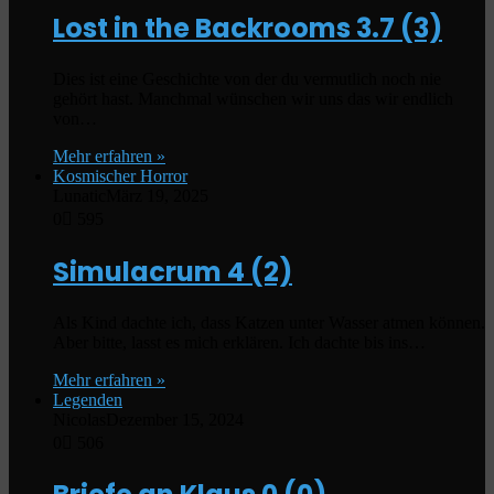
Lost in the Backrooms
3.7 (3)
Dies ist eine Geschichte von der du vermutlich noch nie
gehört hast. Manchmal wünschen wir uns das wir endlich
von…
Mehr erfahren »
Kosmischer Horror
Lunatic
März 19, 2025
0
595
Simulacrum
4 (2)
Als Kind dachte ich, dass Katzen unter Wasser atmen können.
Aber bitte, lasst es mich erklären. Ich dachte bis ins…
Mehr erfahren »
Legenden
Nicolas
Dezember 15, 2024
0
506