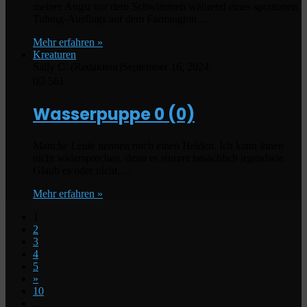
meiner Angst vor dem Schwimmen während eines spontanen
Tubing-Ausflugs auf dem Farmington…
Mehr erfahren »
Kreaturen
Sally C. (Redakteur)
September 16, 2024
0
561
Wasserpuppe
0 (0)
Manche Leute nennen mich einen Helden. Ich kann ihnen
nicht widersprechen, denn es stimmt tatsächlich irgendwie.
Glaub es oder nicht,…
Mehr erfahren »
1
2
3
4
5
»
10
...