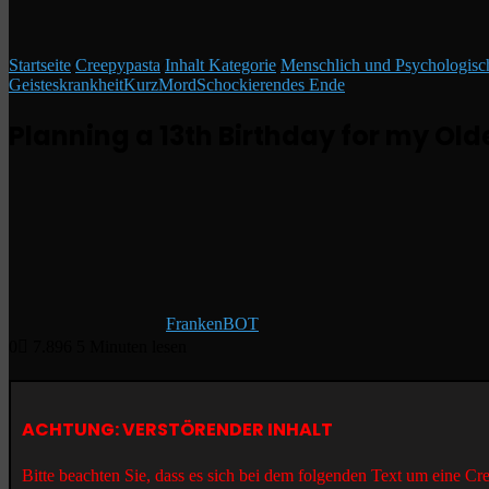
Startseite
/
Creepypasta
/
Inhalt Kategorie
/
Menschlich und Psychologisc
Geisteskrankheit
Kurz
Mord
Schockierendes Ende
Planning a 13th Birthday for my Ol
FrankenBOT
0
7.896
5 Minuten lesen
ACHTUNG: VERSTÖRENDER INHALT
Bitte beachten Sie, dass es sich bei dem folgenden Text um eine C