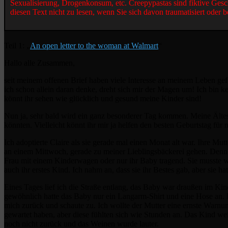
Sexualisierung, Drogenkonsum, etc. Creepypastas sind fiktive Gesc
diesen Text nicht zu lesen, wenn Sie sich davon traumatisiert oder b
Teil 1: „
An open letter to the woman at Walmart
“
Hallo alle Zusammen,
seit meinem offenen Brief haben viele Interesse an meinem Leben g
ich schon allein daran denke, dreht sich mir der Magen um! Ich bin k
könnt ihr sehen wie glücklich und gesund meine Kinder sind!
Nun ja, sehr bald wird ein ganz besonderer Tag kommen. Meine Älteste
könnten. Vielleicht könnt ihr mir ja helfen den besten Geburtstag für 
Ich adoptierte Claire als sie gerade mal einen Monat alt war. Ihre Mu
an einem Mittwoch, gerade zu meiner Lieblingsbäckerei gehen. Denn s
Frau mit einem Kinderwagen oder nur ihr Baby tragend. Sie musste wo
auch ihr erstes Kind. Ich nahm an, dass sie ihr Bestes gab, aber sie hat
Eines Tages lief ich die Straße entlang, das Baby war draußen im Ki
gewöhnlich hatte das Baby nur ein Langarm-Shirt und eine Hose an.
mich zurück und schaute zu. Ich wollte der Mutter eine ernste Warn
gewartet haben, aber diese fühlten sich wie Stunden an. Das Kind we
noch nicht zurück und das Weinen wurde lauter.