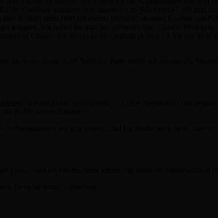
sie eine Laterne zu basteln. Auch habe ich ein Rapunzelkleid aus dem Di
 für die Zwillinge gemacht, also dachte ich an Schokolade? Wir sind m
 hat? Ihr habt mein Ohr! Ich dachte vielleicht an einen Kuchen von P
ielen konnten. Wir haben bis jetzt der gefrorene See, Cluedo, Monopoly
spiel ist Cluedo. Ich dachte da an Candyland, aber ich bin mir nicht si
laire ins Space Camp darf! Nach der Party werde ich George die Verant
mchen, wie auf ihrem Sparschwein. Ich habe bereits das Loch gegrabe
r die Kehle aufzuschneiden.
l Aufmerksamkeit auf sich ziehen. Und ich glaube auch nicht, dass ich
 junge Frau… und ich möchte ihren letzten Tag nicht mit irgendwelchen 
s. Es ist ihr letzter Geburtstag.