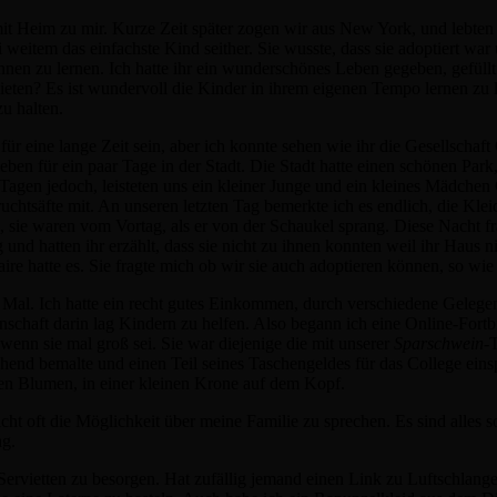
mit Heim zu mir. Kurze Zeit später zogen wir aus New York, und lebten
weitem das einfachste Kind seither. Sie wusste, dass sie adoptiert war 
ennen zu lernen. Ich hatte ihr ein wunderschönes Leben gegeben, gefüll
nbieten? Es ist wundervoll die Kinder in ihrem eigenen Tempo lernen zu 
u halten.
ür eine lange Zeit sein, aber ich konnte sehen wie ihr die Gesellschaft G
ben für ein paar Tage in der Stadt. Die Stadt hatte einen schönen Park,
r Tagen jedoch, leisteten uns ein kleiner Junge und ein kleines Mädchen
htsäfte mit. An unseren letzten Tag bemerkte ich es endlich, die Klei
, sie waren vom Vortag, als er von der Schaukel sprang. Diese Nacht f
nd hatten ihr erzählt, dass sie nicht zu ihnen konnten weil ihr Haus nic
 hatte es. Sie fragte mich ob wir sie auch adoptieren können, so wie i
e Mal. Ich hatte ein recht gutes Einkommen, durch verschiedene Gelegen
enschaft darin lag Kindern zu helfen. Also begann ich eine Online-Fort
wenn sie mal groß sei. Sie war diejenige die mit unserer
Sparschwein
-
hend bemalte und einen Teil seines Taschengeldes für das College einspa
auen Blumen, in einer kleinen Krone auf dem Kopf.
ht oft die Möglichkeit über meine Familie zu sprechen. Es sind alles s
ag.
d Servietten zu besorgen. Hat zufällig jemand einen Link zu Luftschlang