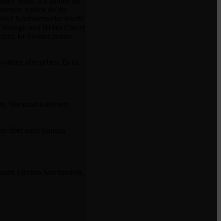
sney Store. Ich glaube sie
omentan zurück an der
ublix? Normalerweise kaufte
, Stratego und Hi Ho Cherry
cher. Ist Twister immer
wortung übergeben. Er ist
n. Niemand sollte uns
 es über mich bringen
blauen Flecken beschandeln.