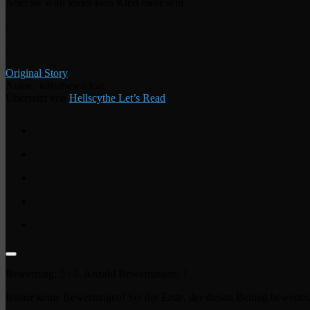
Aber sie wird leider kein Kind mehr sein.
.
.
Original Story
Autor: kittythewildcat
Übersetzt von
Hellscythe Let’s Read
Bewertung:
5
/ 5. Anzahl Bewertungen:
1
Bisher keine Bewertungen! Sei der Erste, der diesen Beitrag bewertet