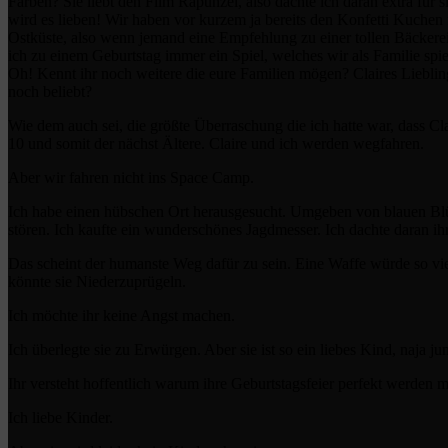
Farben? Sie liebt den Film Rapunzel, also dachte ich daran extra für 
wird es lieben! Wir haben vor kurzem ja bereits den Konfetti Kuchen
Ostküste, also wenn jemand eine Empfehlung zu einer tollen Bäckerei
ich zu einem Geburtstag immer ein Spiel, welches wir als Familie sp
Oh! Kennt ihr noch weitere die eure Familien mögen? Claires Lieblings
noch beliebt?
Wie dem auch sei, die größte Überraschung die ich hatte war, dass C
10 und somit der nächst Ältere. Claire und ich werden wegfahren.
Aber wir fahren nicht ins Space Camp.
Ich habe einen hübschen Ort herausgesucht. Umgeben von blauen Blü
stören. Ich kaufte ein wunderschönes Jagdmesser. Ich dachte daran ih
Das scheint der humanste Weg dafür zu sein. Eine Waffe würde so vie
könnte sie Niederzuprügeln.
Ich möchte ihr keine Angst machen.
Ich überlegte sie zu Erwürgen. Aber sie ist so ein liebes Kind, naja
Ihr versteht hoffentlich warum ihre Geburtstagsfeier perfekt werden mus
Ich liebe Kinder.