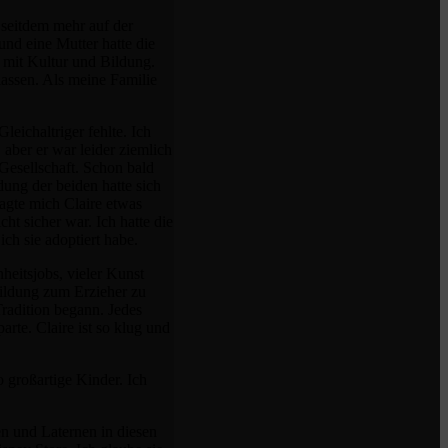
 seitdem mehr auf der
und eine Mutter hatte die
t mit Kultur und Bildung.
lassen. Als meine Familie
leichaltriger fehlte. Ich
 aber er war leider ziemlich
 Gesellschaft. Schon bald
dung der beiden hatte sich
ragte mich Claire etwas
ht sicher war. Ich hatte die
ch sie adoptiert habe.
heitsjobs, vieler Kunst
bildung zum Erzieher zu
Tradition begann. Jedes
rte. Claire ist so klug und
o großartige Kinder. Ich
en und Laternen in diesen