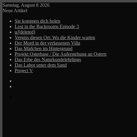
Samstag, August 8 2026
Neue Artikel
Sie kommen dich holen
Lost in the Backrooms Episode 3
u/[deleted]
Vergiss diesen Ort: Wo die Kinder warten
Der Mord in der verlassenen Villa
Das Mädchen im Hintergrund
Projekt Osterhase / Die Auferstehung an Ostern
Das Erbe des Naturkundelehrlings
Das Labor unter dem Sand
Project V
Log
In
Zufälliger
Beitrag
Menü