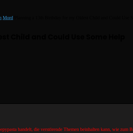
h
/
Mord
/
Planning a 13th Birthday for my Oldest Child and Could Use
dest Child and Could Use Some Help
reepypasta handelt, die verstörende Themen beinhalten kann, wie zum B