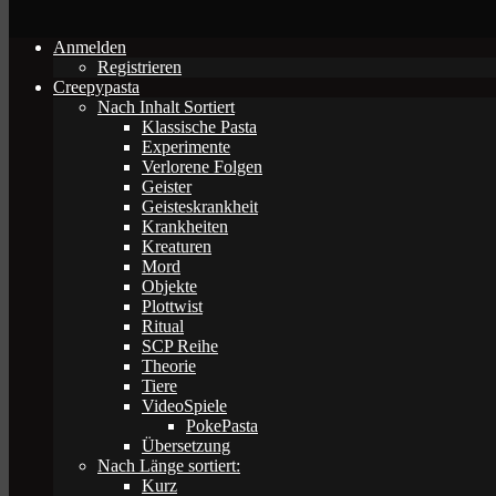
Anmelden
Registrieren
Creepypasta
Nach Inhalt Sortiert
Klassische Pasta
Experimente
Verlorene Folgen
Geister
Geisteskrankheit
Krankheiten
Kreaturen
Mord
Objekte
Plottwist
Ritual
SCP Reihe
Theorie
Tiere
VideoSpiele
PokePasta
Übersetzung
Nach Länge sortiert:
Kurz