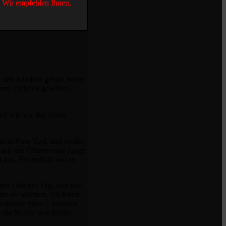
. Wir empfehlen Ihnen,
t den Kindern getan! Wenn
eren Einblick gewähre,
it wie wir das feiern
eit in New York und wollte,
sah des Öfteren eine junge
 aus. Vermutlich war es
lter Oktober Tag, und wie
ine zu wärmen. Ich lehnte
ch musste etwa 5 Minuten
r die Mutter war immer