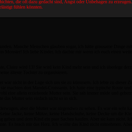
hichten, die oft dazu gedacht sind, Angst oder Unbehagen zu erzeugen
elästigt fühlen könnten.
efunden. Manche Menschen glauben sogar, ich hätte grausame Dinge mi
ein Monster! Ich liebe Kinder. Ich dachte mir wenn ich euch einen weit
, Claire wird 13! Sie wird kein Kind mehr sein und ich überlege derze
meine älteste Tochter zu organisieren.
tter war nicht in der Lage sich um sie zu kümmern. Ich lebte zu dieser Z
ie machten dort Mandel-Croissants. Ich hatte eine typische Route und 
hl eine allein erziehende Mutter sein. Sie sah immer müde und gehetzt
te das Mutter sein einfach nicht so in sich.
nderwagen, aber die Mutter war nirgendwo zu sehen. Es war ein sehr ka
 Keine Jacke, keine Mütze, keine Handschuhe, keine Decke um die Kle
ung geben und dem Kind ein paar Sachen kaufen. Aber sie kam nicht. I
inte. Es brach mir das Herz. Ich wollte das Kind nicht mitnehmen. Abe