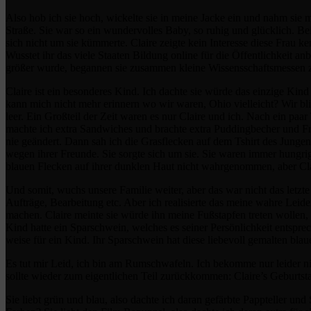
Also hob ich sie hoch, wickelte sie in meine Jacke ein und nahm sie 
Straße. Sie war so ein wundervolles Baby, so ruhig und glücklich. Bei 
sich nicht um sie kümmerte. Claire zeigte kein Interesse diese Frau k
Wusstet ihr das viele Staaten Bildung online für die Öffentlichkeit a
größer wurde, begannen sie zusammen kleine Wissensschaftsmessen z
Claire ist ein besonderes Kind. Ich dachte sie würde das einzige Kind f
kann mich nicht mehr erinnern wo wir waren, Ohio vielleicht? Wir blie
leer. Ein Großteil der Zeit waren es nur Claire und ich. Nach ein paa
machte ich extra Sandwiches und brachte extra Puddingbecher und Fruc
nie geändert. Dann sah ich die Grasflecken auf dem Tshirt des Jungen
wegen ihrer Freunde. Sie sorgte sich um sie. Sie waren immer hungrig u
blauen Flecken auf ihrer dunklen Haut nicht wahrgenommen, aber Claire
Und somit, wuchs unsere Familie weiter, aber das war nicht das letzt
Aufträge, Bearbeitung etc. Aber ich realisierte das meine wahre Leid
machen. Claire meinte sie würde ihn meine Fußstapfen treten wollen, 
Kind hatte ein Sparschwein, welches es seiner Persönlichkeit entsprec
weise für ein Kind. Ihr Sparschwein hat diese liebevoll gemalten bl
Es tut mir Leid, ich bin am Rumschwafeln. Ich bekomme nur leider nic
sollte wieder zum eigentlichen Teil zurückkommen: Claire’s Geburtst
Sie liebt grün und blau, also dachte ich daran gefärbte Pappteller un