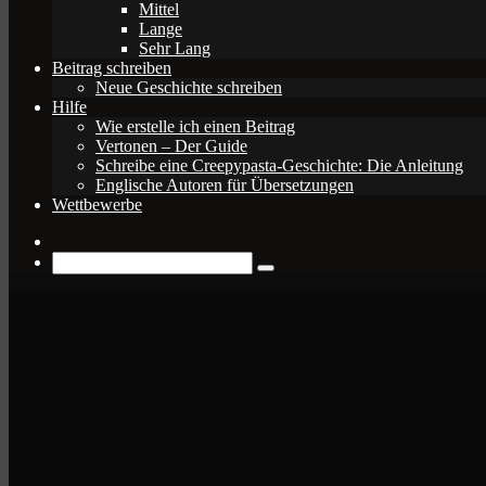
Mittel
Lange
Sehr Lang
Beitrag schreiben
Neue Geschichte schreiben
Hilfe
Wie erstelle ich einen Beitrag
Vertonen – Der Guide
Schreibe eine Creepypasta-Geschichte: Die Anleitung
Englische Autoren für Übersetzungen
Wettbewerbe
Zufälliger
Beitrag
Suche
nach