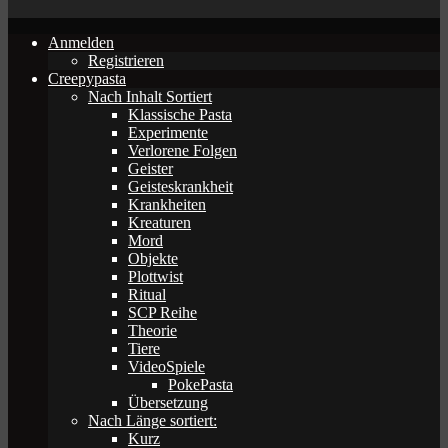
Anmelden
Registrieren
Creepypasta
Nach Inhalt Sortiert
Klassische Pasta
Experimente
Verlorene Folgen
Geister
Geisteskrankheit
Krankheiten
Kreaturen
Mord
Objekte
Plottwist
Ritual
SCP Reihe
Theorie
Tiere
VideoSpiele
PokePasta
Übersetzung
Nach Länge sortiert:
Kurz