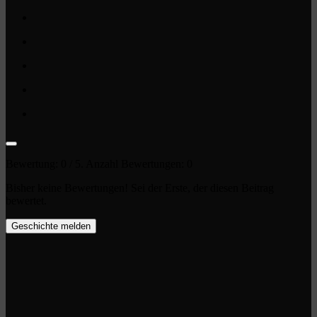
Bewertung:
0
/ 5. Anzahl Bewertungen:
0
Bisher keine Bewertungen! Sei der Erste, der diesen Beitrag
bewertet.
Geschichte melden