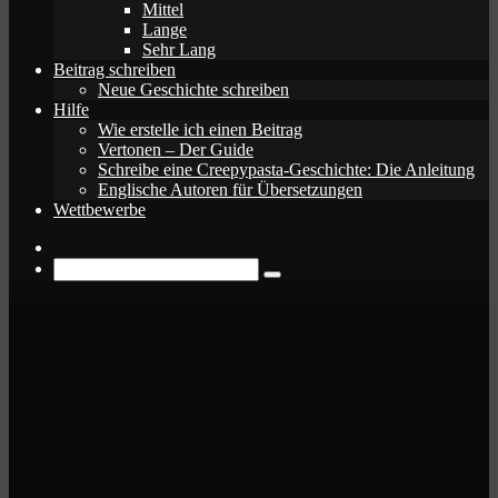
Mittel
Lange
Sehr Lang
Beitrag schreiben
Neue Geschichte schreiben
Hilfe
Wie erstelle ich einen Beitrag
Vertonen – Der Guide
Schreibe eine Creepypasta-Geschichte: Die Anleitung
Englische Autoren für Übersetzungen
Wettbewerbe
Zufälliger
Beitrag
Suche
nach