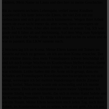
erklären. Mein Name ist Laura und dies hier ist meine Geschichte:
Bis zu meinem sechsten Lebensjahr, verlief meine Kindheit
wundervoll. Ich hatte liebevolle Eltern, die viel Zeit mit mir
verbrachten und sich gut um mich kümmerten. Wegen ihrer Arbeit
waren sie zwar nicht immer da, aber wenn, dann umsorgten sie
mich. Es war schön. Aber alles änderte sich an jenem Tag. Ich war
grade mal 6 Jahre alt und leichtsinnig. Auf dem Weg zum Spielplatz
ging ich über die Straße, ohne nach links und rechts zu sehen und da
war es passiert. Ein LKW rammte mich.
2 Wochen lag ich im Koma. Meine Eltern kamen mit Tränen im
Gesicht auf mich zu gerannt, als ich aus dem Koma erwachte. Der
Arzt erklärte ihnen, dass mein Frontallappen schwer beschädigt sei
und ich noch einige Wochen im Krankenhaus bleiben müsse, damit
sie meinen Zustand beobachten können. Die Zeit im Krankenhaus
war schlimm. Leider hatten mir die Ärzte nicht gesagt, dass ein
Schaden am Frontallappen Koordinationsschwierigkeiten mit sich
bringt, weswegen ich bei meinen Wanderungen durchs Zimmer
häufig hinfiel. Manchmal wurde mir schwindlig und ich musste
mich setzen. Doch am schlimmsten waren meine Alpträume. Ich
träumte häufig von einem Insekt, das sich in meine Hand bohrte und
die Kontrolle übernahm. Es fühlte sich immer so real an und nicht
wie ein Traum. Meine Eltern besuchten mich jeden Tag, nach ihrer
Arbeit, im Krankenhaus, um zu sehen, wie es mir geht. Als ich aus