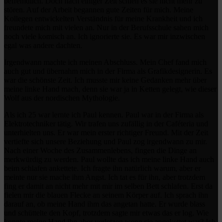
befremdlich. Doch nach einiger Zeit schien es sie nicht mehr zu
stören. Auf der Arbeit begannen gute Zeiten für mich. Meine
Kollegen entwickelten Verständnis für meine Krankheit und ich
freundete mich mit vielen an. Nur in der Berufsschule sahen mich
noch viele komisch an. Ich ignorierte sie. Es war mir inzwischen
egal was andere dachten.
Irgendwann machte ich meinen Abschluss. Mein Chef fand mich
auch gut und übernahm mich in der Firma als Grafikdesignerin. Es
war die schönste Zeit. Ich musste mir keine Gedanken mehr über
meine linke Hand mach, denn sie war ja in Ketten gelegt, wie dieser
Wolf aus der nordischen Mythologie.
Als ich 25 war lernte ich Paul kennen. Paul war in der Firma als
Elektrotechniker tätig. Wir trafen uns zufällig in der Caféteria und
unterhielten uns. Er war mein erster richtiger Freund. Mit der Zeit
vertiefte sich unsere Beziehung und Paul zog irgendwann zu mir.
Nach einer Woche des Zusammenlebens, fingen die Dinge an
merkwürdig zu werden. Paul wollte das ich meine linke Hand auch
beim schlafen ankettete. Ich fragte ihn natürlich warum, aber er
meinte nur sie mache ihm Angst. Ich tat es für ihn, aber trotzdem
fing er damit an nicht mehr mit mir im selben Bett schlafen. Erst da
fielen mir die blauen Flecke an seinem Körper auf. Ich sprach ihn
darauf an, ob meine Hand ihm das angetan hatte. Er wurde blass
und schüttelte den Kopf, trotzdem sagte mir etwas das er log. Wie
konnte meine Hand ihn aber verletzen wenn sie angekettet war? Ich