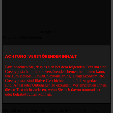
Eisengroud
0
655
18 Minuten lesen
ACHTUNG: VERSTÖRENDER INHALT
Bitte beachten Sie, dass es sich bei dem folgenden Text um eine
Creepypasta handelt, die verstörende Themen beinhalten kann,
wie zum Beispiel Gewalt, Sexualisierung, Drogenkonsum, etc.
Creepypastas sind fiktive Geschichten, die oft dazu gedacht
sind, Angst oder Unbehagen zu erzeugen. Wir empfehlen Ihnen,
diesen Text nicht zu lesen, wenn Sie sich davon traumatisiert
oder belästigt fühlen könnten.
Dies soll mein Abschiedsbrief sein, mit dem ich hoffe alles zu