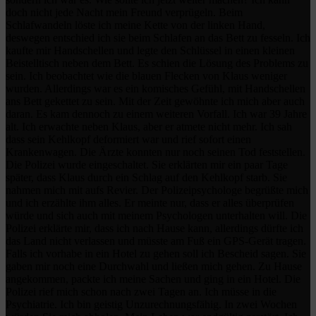
doch nicht jede Nacht mein Freund verprügeln. Beim
Schlafwandeln löste ich meine Kette von der linken Hand,
deswegen entschied ich sie beim Schlafen an das Bett zu fesseln. Ich
kaufte mir Handschellen und legte den Schlüssel in einen kleinen
Beistelltisch neben dem Bett. Es schien die Lösung des Problems zu
sein. Ich beobachtet wie die blauen Flecken von Klaus weniger
wurden. Allerdings war es ein komisches Gefühl, mit Handschellen
ans Bett gekettet zu sein. Mit der Zeit gewöhnte ich mich aber auch
daran. Es kam dennoch zu einem weiteren Vorfall. Ich war 39 Jahre
alt. Ich erwachte neben Klaus, aber er atmete nicht mehr. Ich sah
dass sein Kehlkopf deformiert war und rief sofort einen
Krankenwagen. Die Ärzte konnten nur noch seinen Tod feststellen.
Die Polizei wurde eingeschaltet. Sie erklärten mir ein paar Tage
später, dass Klaus durch ein Schlag auf den Kehlkopf starb. Sie
nahmen mich mit aufs Revier. Der Polizeipsychologe begrüßte mich
und ich erzählte ihm alles. Er meinte nur, dass er alles überprüfen
würde und sich auch mit meinem Psychologen unterhalten will. Die
Polizei erklärte mir, dass ich nach Hause kann, allerdings dürfte ich
das Land nicht verlassen und müsste am Fuß ein GPS-Gerät tragen.
Falls ich vorhabe in ein Hotel zu gehen soll ich Bescheid sagen. Sie
gaben mir noch eine Durchwahl und ließen mich gehen. Zu Hause
angekommen, packte ich meine Sachen und ging in ein Hotel. Die
Polizei rief mich schon nach zwei Tagen an. Ich müsse in die
Psychiatrie. Ich bin geistig Unzurechnungsfähig. In zwei Wochen