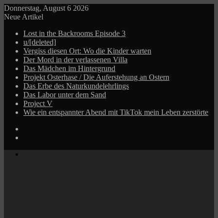
Donnerstag, August 6 2026
Neue Artikel
Lost in the Backrooms Episode 3
u/[deleted]
Vergiss diesen Ort: Wo die Kinder warten
Der Mord in der verlassenen Villa
Das Mädchen im Hintergrund
Projekt Osterhase / Die Auferstehung an Ostern
Das Erbe des Naturkundelehrlings
Das Labor unter dem Sand
Project V
Wie ein entspannter Abend mit TikTok mein Leben zerstörte
Log
In
Zufälliger
Beitrag
Menü