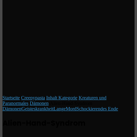
Startseite
/
Creepypasta
/
Inhalt Kategorie
/
Kreaturen und
Paranormales
/
Dämonen
/
Alien-Hand-Syndrom
Dämonen
Geisteskrankheit
Lange
Mord
Schockierendes Ende
Alien-Hand-Syndrom