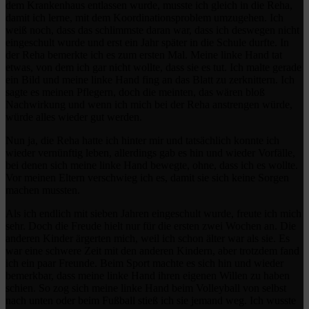
dem Krankenhaus entlassen wurde, musste ich gleich in die Reha,
damit ich lerne, mit dem Koordinationsproblem umzugehen. Ich
weiß noch, dass das schlimmste daran war, dass ich deswegen nicht
eingeschult wurde und erst ein Jahr später in die Schule durfte. In
der Reha bemerkte ich es zum ersten Mal. Meine linke Hand tat
etwas, von dem ich gar nicht wollte, dass sie es tut. Ich malte gerade
ein Bild und meine linke Hand fing an das Blatt zu zerknittern. Ich
sagte es meinen Pflegern, doch die meinten, das wären bloß
Nachwirkung und wenn ich mich bei der Reha anstrengen würde,
würde alles wieder gut werden.
Nun ja, die Reha hatte ich hinter mir und tatsächlich konnte ich
wieder vernünftig leben, allerdings gab es hin und wieder Vorfälle,
bei denen sich meine linke Hand bewegte, ohne, dass ich es wollte.
Vor meinen Eltern verschwieg ich es, damit sie sich keine Sorgen
machen mussten.
Als ich endlich mit sieben Jahren eingeschult wurde, freute ich mich
sehr. Doch die Freude hielt nur für die ersten zwei Wochen an. Die
anderen Kinder ärgerten mich, weil ich schon älter war als sie. Es
war eine schwere Zeit mit den anderen Kindern, aber trotzdem fand
ich ein paar Freunde. Beim Sport machte es sich hin und wieder
bemerkbar, dass meine linke Hand ihren eigenen Willen zu haben
schien. So zog sich meine linke Hand beim Volleyball von selbst
nach unten oder beim Fußball stieß ich sie jemand weg. Ich wusste