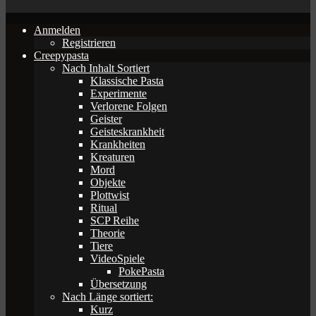
Anmelden
Registrieren
Creepypasta
Nach Inhalt Sortiert
Klassische Pasta
Experimente
Verlorene Folgen
Geister
Geisteskrankheit
Krankheiten
Kreaturen
Mord
Objekte
Plottwist
Ritual
SCP Reihe
Theorie
Tiere
VideoSpiele
PokePasta
Übersetzung
Nach Länge sortiert:
Kurz