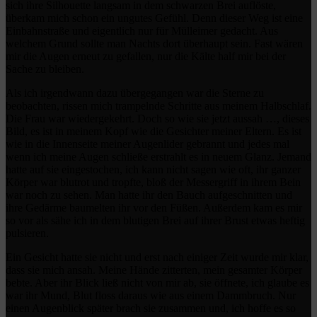
sich ihre Silhouette langsam in dem schwarzen Brei auflöste,
überkam mich schon ein ungutes Gefühl. Denn dieser Weg ist eine
Einbahnstraße und eigentlich nur für Mülleimer gedacht. Aus
welchem Grund sollte man Nachts dort überhaupt sein. Fast wären
mir die Augen erneut zu gefallen, nur die Kälte half mir bei der
Sache zu bleiben.
Als ich irgendwann dazu übergegangen war die Sterne zu
beobachten, rissen mich trampelnde Schritte aus meinem Halbschlaf.
Die Frau war wiedergekehrt. Doch so wie sie jetzt aussah …, dieses
Bild, es ist in meinem Kopf wie die Gesichter meiner Eltern. Es ist
wie in die Innenseite meiner Augenlider gebrannt und jedes mal
wenn ich meine Augen schließe erstrahlt es in neuem Glanz. Jemand
hatte auf sie eingestochen, ich kann nicht sagen wie oft, ihr ganzer
Körper war blutrot und tropfte, bloß der Messergriff in ihrem Bein
war noch zu sehen. Man hatte ihr den Bauch aufgeschnitten und
ihre Gedärme baumelten ihr vor den Füßen. Außerdem kam es mir
so vor als sähe ich in dem blutigen Brei auf ihrer Brust etwas heftig
pulsieren.
Ein Gesicht hatte sie nicht und erst nach einiger Zeit wurde mir klar,
dass sie mich ansah. Meine Hände zitterten, mein gesamter Körper
bebte. Aber ihr Blick ließ nicht von mir ab, sie öffnete, ich glaube es
war ihr Mund, Blut floss daraus wie aus einem Dammbruch. Nur
einen Augenblick später brach sie zusammen und, ich hoffe es so