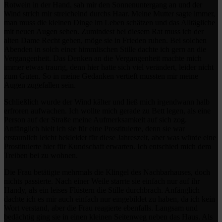
Rotwein in der Hand, sah mir den Sonnenuntergang an und der
Wind strich mir streichelnd durchs Haar. Meine Mutter sagte immer,
man muss die kleinen Dinge im Leben schätzen und das Alltägliche
mit neuen Augen sehen. Zumindest bei diesem Rat muss ich der
alten Dame Recht geben, möge sie in Frieden ruhen. Bei solchen
Abenden in solch einer himmlischen Stille dachte ich gern an die
Vergangenheit. Das Denken an die Vergangenheit machte mich
immer etwas traurig, denn hier hatte sich viel verändert, leider nicht
zum Guten. So in meine Gedanken vertieft mussten mir meine
Augen zugefallen sein.
Schließlich wurde der Wind kälter und ließ mich irgendwann halb
erfroren aufwachen. Ich wollte mich gerade zu Bett legen, als eine
Person auf der Straße meine Aufmerksamkeit auf sich zog.
Anfänglich hielt ich sie für eine Prostituierte, denn sie war
erstaunlich leicht bekleidet für diese Jahreszeit, aber was würde eine
Prostituierte hier für Kundschaft erwarten. Ich entschied mich dem
Treiben bei zu wohnen.
Die Frau betätigte mehrmals die Klingel des Nachbarhauses, doch
nichts passierte. Nach einer Weile starrte sie einfach nur auf ihr
Handy, als ein leises Flüstern die Stille durchbrach. Anfänglich
dachte ich es mir auch einfach nur eingebildet zu haben, da ich kein
Wort verstand, aber die Frau reagierte ebenfalls. Langsam und
bedächtig ging sie in einen kleinen Seitenweg neben das Haus. Als