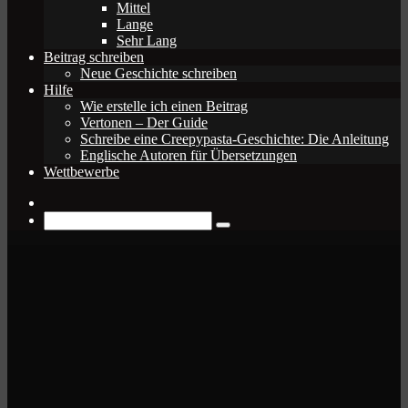
Mittel
Lange
Sehr Lang
Beitrag schreiben
Neue Geschichte schreiben
Hilfe
Wie erstelle ich einen Beitrag
Vertonen – Der Guide
Schreibe eine Creepypasta-Geschichte: Die Anleitung
Englische Autoren für Übersetzungen
Wettbewerbe
Zufälliger
Beitrag
Suche
nach