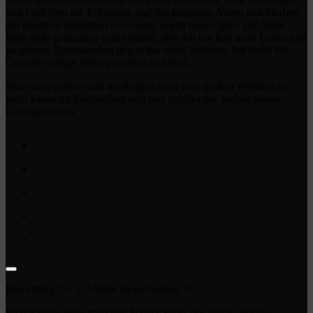
und Leid über die Erlebnisse und das langsame Altern und Sterben
mit einem so belasteten Gewissen, gegen neue Opfer. Die Wahl
hätte nicht grausamer sein können, aber ich bot ihm mein Leben und
langsames Dahinsiechen gegen das eines Anderen. Ich hoffe bei
Gott die richtige Wahl getroffen zu haben.
Nun mein größtes und im übrigen auch euer größtes Problem ist
mein Krebs im Endstadium und sein größtes der Verlust seines
Lieblingsopfers.
Bewertung:
0
/ 5. Anzahl Bewertungen:
0
Bisher keine Bewertungen! Sei der Erste, der diesen Beitrag