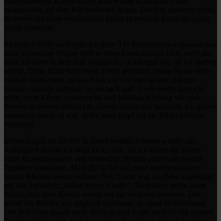
aufgequollenen Körper in der Badewanne schwimmen oder
ausgeweidet auf dem Küchenboden liegen. Doch es passierte nichts,
da waren nur diese verdammten Bilder in meinem Kopf, die ganze
Nacht hindurch.
Meinem Gefühl nach hatte ich diese Tür Jahrhunderte angestarrt und
mein schwacher Körper hielt es ohne Essen einfach nicht mehr aus,
doch ich blieb in dem Bad solange bis es mir egal war ob ich sterben
würde. Diese Hölle hatte ihren Tribut gefordert, meine Beine taten
einfach nichts mehr, so kroch ich zur Tür und rammte mit den
Händen solange dagegen bis sie nach gab. Doch weiter kam ich
nicht, mein Körper verkrampfte und Müdigkeit schlug wie eine
Bombe in meinen Willen ein. Dieser Schlaf war traumlos, ich glaube
zumindest das er es war, außer mein Kopf hat die Bilder einfach
verdrängt.
Meine Augen tat ich erst in einem weißen Zimmer wieder auf.
Anfänglich dachte ich noch tot zu sein, bis ich später die Sirene
eines Krankenwagens und hektischen Betrieb außerhalb meines
Zimmers wahrnahm. Mein Blick fiel auf einen wunderschönen
Strauß Blumen neben meinem Bett. Daran war ein Brief angehängt
mit der Aufschrift „Deine lieben Kinder“. Mein Herz setzte einen
Schlag aus, denn Kinder waren mir nie vergönnt gewesen. Der
Inhalt des Briefes war ungleich schlimmer als seine Beschriftung.
Der Schreiber sprach mich direkt an und fragte mich ob mir gestern
Nacht gefallen habe. Er bat mir einen Handel an, mein Schweigen