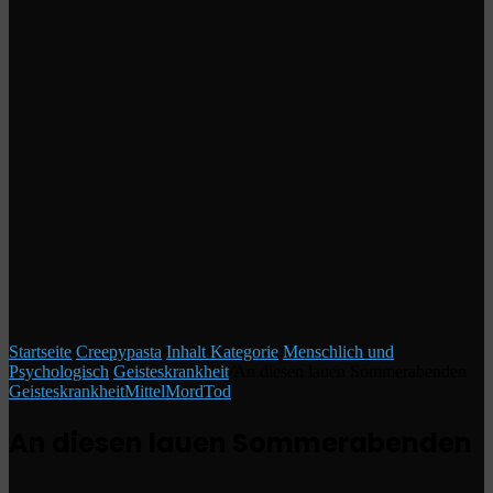
Startseite
/
Creepypasta
/
Inhalt Kategorie
/
Menschlich und
Psychologisch
/
Geisteskrankheit
/
An diesen lauen Sommerabenden
Geisteskrankheit
Mittel
Mord
Tod
An diesen lauen Sommerabenden