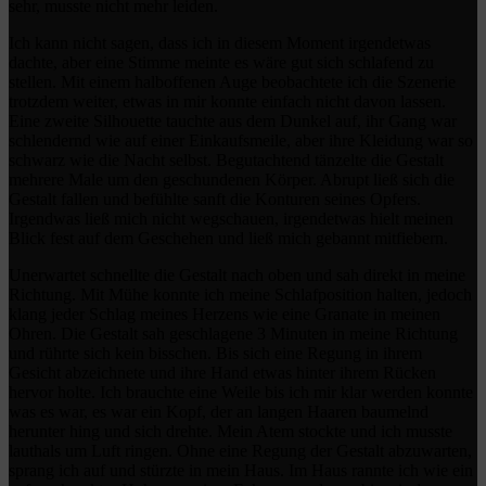
sehr, musste nicht mehr leiden.
Ich kann nicht sagen, dass ich in diesem Moment irgendetwas
dachte, aber eine Stimme meinte es wäre gut sich schlafend zu
stellen. Mit einem halboffenen Auge beobachtete ich die Szenerie
trotzdem weiter, etwas in mir konnte einfach nicht davon lassen.
Eine zweite Silhouette tauchte aus dem Dunkel auf, ihr Gang war
schlendernd wie auf einer Einkaufsmeile, aber ihre Kleidung war so
schwarz wie die Nacht selbst. Begutachtend tänzelte die Gestalt
mehrere Male um den geschundenen Körper. Abrupt ließ sich die
Gestalt fallen und befühlte sanft die Konturen seines Opfers.
Irgendwas ließ mich nicht wegschauen, irgendetwas hielt meinen
Blick fest auf dem Geschehen und ließ mich gebannt mitfiebern.
Unerwartet schnellte die Gestalt nach oben und sah direkt in meine
Richtung. Mit Mühe konnte ich meine Schlafposition halten, jedoch
klang jeder Schlag meines Herzens wie eine Granate in meinen
Ohren. Die Gestalt sah geschlagene 3 Minuten in meine Richtung
und rührte sich kein bisschen. Bis sich eine Regung in ihrem
Gesicht abzeichnete und ihre Hand etwas hinter ihrem Rücken
hervor holte. Ich brauchte eine Weile bis ich mir klar werden konnte
was es war, es war ein Kopf, der an langen Haaren baumelnd
herunter hing und sich drehte. Mein Atem stockte und ich musste
lauthals um Luft ringen. Ohne eine Regung der Gestalt abzuwarten,
sprang ich auf und stürzte in mein Haus. Im Haus rannte ich wie ein