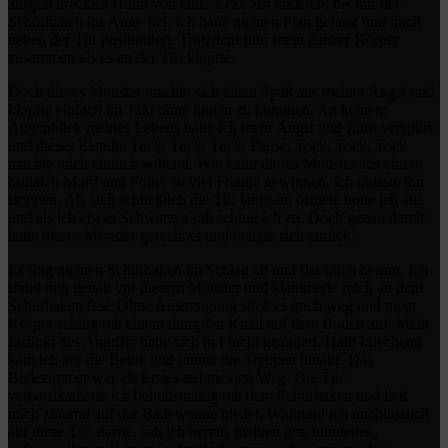
aufgeschrecktes Huhn von einer Ecke zur anderen, bis mir der
Schürhaken ins Auge fiel. Ich hatte meinen Plan gefasst und mich
neben der Tür positioniert. Trotzdem fuhr mein ganzer Körper
zusammen als es an der Tür klopfte.
Doch dieses Monster machte sich einen Spaß aus meiner Angst und
klopfte einfach im Takt ohne hinein zu kommen. An keinem
Augenblick meines Lebens hatte ich mehr Angst und Zorn verspürt
und dieses Elende: Tock, Tock, Tock, Pause, Tock, Tock, Tock
machte mich einfach wütend. Wie kann dieses Monster aus einem
brutalen Mord und Folter so viel Freude gewinnen, ich musste ihn
stoppen. Als sich schließlich die Tür langsam öffnete holte ich aus
und als ich etwas Schwarzes sah schlug ich zu. Doch genau damit
hatte dieses Monster gerechnet und beugte sich zurück.
Es fing meinen Schürhaken im Schlag ab und riss mich herum. Ich
stand nun genau vor diesem Monster und klammerte mich an dem
Schürhaken fest. Ohne Anstrengung stieß es mich weg und mein
Körper schlug mit einem dumpfen Knall auf dem Boden auf. Mein
Instinkt des Angriffs hatte sich in Flucht geändert. Halb kriechend
kam ich auf die Beine und rannte die Treppen hinauf. Das
Badezimmer war als Erstes auf meinen Weg. Die Tür
verbarrikadierte ich behelfsmäßig mit dem Schürhaken und ließ
mich zitternd auf der Badewanne nieder. Während ich unablässlich
auf diese Tür starrte, sah ich bereits meinen geschundenen,