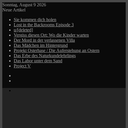
Sonntag, August 9 2026
Neue Artikel
Sie kommen dich holen
Lost in the Backrooms Episode 3
u/[deleted]
Vergiss diesen Ort: Wo die Kinder warten
Der Mord in der verlassenen Villa
Das Mädchen im Hintergrund
Projekt Osterhase / Die Auferstehung an Ostern
Das Erbe des Naturkundelehrlings
Das Labor unter dem Sand
Project V
Log
In
Zufälliger
Beitrag
Menü