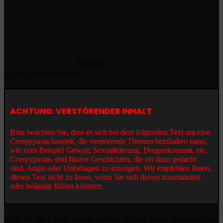
Tezkezno
0
616
5 Minuten lesen
ACHTUNG: VERSTÖRENDER INHALT
Bitte beachten Sie, dass es sich bei dem folgenden Text um eine
Creepypasta handelt, die verstörende Themen beinhalten kann,
wie zum Beispiel Gewalt, Sexualisierung, Drogenkonsum, etc.
Creepypastas sind fiktive Geschichten, die oft dazu gedacht
sind, Angst oder Unbehagen zu erzeugen. Wir empfehlen Ihnen,
diesen Text nicht zu lesen, wenn Sie sich davon traumatisiert
oder belästigt fühlen könnten.
Ich liebte diese lauen Sommerabende, ich saß immer mit einem Glas