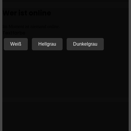
Wer ist online
Im Moment ist niemand online.
Textfarbe
Weiß
Hellgrau
Dunkelgrau