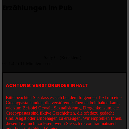
Erzählungen im Pub
Sally C. (Redakteur)
0
1.425
11 Minuten lesen
ACHTUNG: VERSTÖRENDER INHALT
Bitte beachten Sie, dass es sich bei dem folgenden Text um eine
Creepypasta handelt, die verstörende Themen beinhalten kann,
wie zum Beispiel Gewalt, Sexualisierung, Drogenkonsum, etc.
Creepypastas sind fiktive Geschichten, die oft dazu gedacht
sind, Angst oder Unbehagen zu erzeugen. Wir empfehlen Ihnen,
diesen Text nicht zu lesen, wenn Sie sich davon traumatisiert
oder belästigt fühlen könnten.