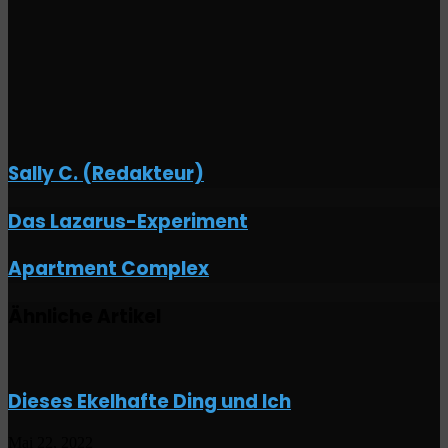
teilen
Sally C. (Redakteur)
Das
Das Lazarus-Experiment
Lazarus-
Experiment
Apartment
Apartment Complex
Complex
Ähnliche Artikel
Dieses Ekelhafte Ding und Ich
Mai 22, 2022