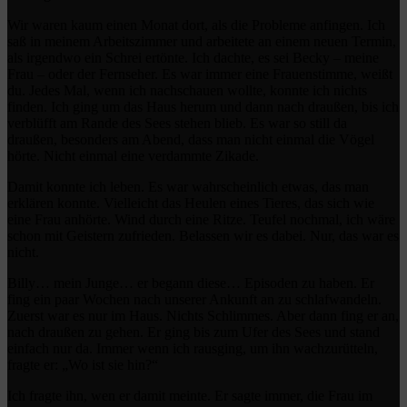
Wir waren kaum einen Monat dort, als die Probleme anfingen. Ich
saß in meinem Arbeitszimmer und arbeitete an einem neuen Termin,
als irgendwo ein Schrei ertönte. Ich dachte, es sei Becky – meine
Frau – oder der Fernseher. Es war immer eine Frauenstimme, weißt
du. Jedes Mal, wenn ich nachschauen wollte, konnte ich nichts
finden. Ich ging um das Haus herum und dann nach draußen, bis ich
verblüfft am Rande des Sees stehen blieb. Es war so still da
draußen, besonders am Abend, dass man nicht einmal die Vögel
hörte. Nicht einmal eine verdammte Zikade.
Damit konnte ich leben. Es war wahrscheinlich etwas, das man
erklären konnte. Vielleicht das Heulen eines Tieres, das sich wie
eine Frau anhörte. Wind durch eine Ritze. Teufel nochmal, ich wäre
schon mit Geistern zufrieden. Belassen wir es dabei. Nur, das war es
nicht.
Billy… mein Junge… er begann diese… Episoden zu haben. Er
fing ein paar Wochen nach unserer Ankunft an zu schlafwandeln.
Zuerst war es nur im Haus. Nichts Schlimmes. Aber dann fing er an,
nach draußen zu gehen. Er ging bis zum Ufer des Sees und stand
einfach nur da. Immer wenn ich rausging, um ihn wachzurütteln,
fragte er: „Wo ist sie hin?“
Ich fragte ihn, wen er damit meinte. Er sagte immer, die Frau im