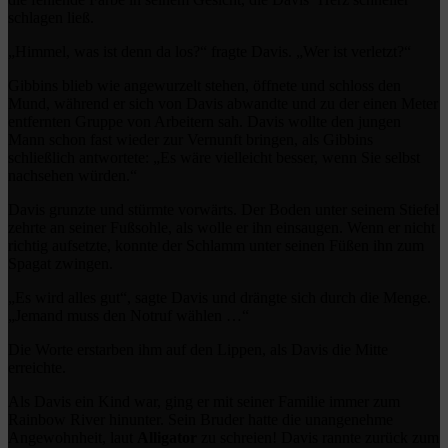
schlagen ließ.
„Himmel, was ist denn da los?“ fragte Davis. „Wer ist verletzt?“
Gibbins blieb wie angewurzelt stehen, öffnete und schloss den
Mund, während er sich von Davis abwandte und zu der einen Meter
entfernten Gruppe von Arbeitern sah. Davis wollte den jungen
Mann schon fast wieder zur Vernunft bringen, als Gibbins
schließlich antwortete: „Es wäre vielleicht besser, wenn Sie selbst
nachsehen würden.“
Davis grunzte und stürmte vorwärts. Der Boden unter seinem Stiefel
zehrte an seiner Fußsohle, als wolle er ihn einsaugen. Wenn er nicht
richtig aufsetzte, konnte der Schlamm unter seinen Füßen ihn zum
Spagat zwingen.
„Es wird alles gut“, sagte Davis und drängte sich durch die Menge.
„Jemand muss den Notruf wählen …“
Die Worte erstarben ihm auf den Lippen, als Davis die Mitte
erreichte.
Als Davis ein Kind war, ging er mit seiner Familie immer zum
Rainbow River hinunter. Sein Bruder hatte die unangenehme
Angewohnheit, laut
Alligator
zu schreien! Davis rannte zurück zum