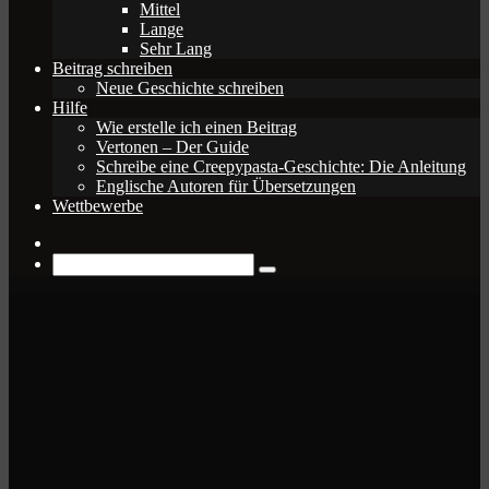
Mittel
Lange
Sehr Lang
Beitrag schreiben
Neue Geschichte schreiben
Hilfe
Wie erstelle ich einen Beitrag
Vertonen – Der Guide
Schreibe eine Creepypasta-Geschichte: Die Anleitung
Englische Autoren für Übersetzungen
Wettbewerbe
Zufälliger
Beitrag
Suche
nach