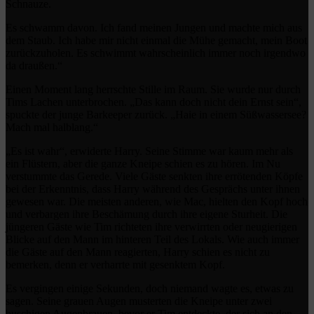
Schnauze.
Es schwamm davon. Ich fand meinen Jungen und machte mich aus
dem Staub. Ich habe mir nicht einmal die Mühe gemacht, mein Boot
zurückzuholen. Es schwimmt wahrscheinlich immer noch irgendwo
da draußen.“
Einen Moment lang herrschte Stille im Raum. Sie wurde nur durch
Tims Lachen unterbrochen. „Das kann doch nicht dein Ernst sein“,
spuckte der junge Barkeeper zurück. „Haie in einem Süßwassersee?
Mach mal halblang.“
„Es ist wahr“, erwiderte Harry. Seine Stimme war kaum mehr als
ein Flüstern, aber die ganze Kneipe schien es zu hören. Im Nu
verstummte das Gerede. Viele Gäste senkten ihre errötenden Köpfe
bei der Erkenntnis, dass Harry während des Gesprächs unter ihnen
gewesen war. Die meisten anderen, wie Mac, hielten den Kopf hoch
und verbargen ihre Beschämung durch ihre eigene Sturheit. Die
jüngeren Gäste wie Tim richteten ihre verwirrten oder neugierigen
Blicke auf den Mann im hinteren Teil des Lokals. Wie auch immer
die Gäste auf den Mann reagierten, Harry schien es nicht zu
bemerken, denn er verharrte mit gesenktem Kopf.
Es vergingen einige Sekunden, doch niemand wagte es, etwas zu
sagen. Seine grauen Augen musterten die Kneipe unter zwei
buschigen Augenbrauen, bevor er Tim entdeckte, der sich an den