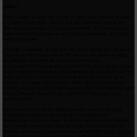
„Hilfe!“
Davis‘ Körper spannte sich so fest an, dass seine Gelenke knackten.
Er richtete seinen Blick abwärts und sah, wie seine Leute in die
Mitte der schlammigen Grube ausschwärmten. Ihre Bewegungen
hatten etwas Verzweifeltes an sich, das ihn veranlasste, sich noch
mehr aufzurichten.
„Scheiße“,
murmelte er, zog sich vom Hang zurück und steckte die
Zigarette wieder in seine Tasche. Er erkannte die Szene da unten,
den Hilferuf.
Verdammt, da brauche ich wohl eine
Arbeitsunfallversicherung wie ein zweites Arschloch
, dachte er und
stieg in den leeren See hinab. Davis ging auf die fünfzig zu und war
relativ gut in Form, aber das hielt seine Knie nicht davon ab, zu
knacken. Er wusste, dass ihm seine Beine auf die Nerven gehen
würden, wenn er wieder im Hotel ankam.
Mach mal halblang
, sagte
er sich. Dennoch zwang ihn der wiederholte Hilfeschrei dazu,
weiterzugehen.
Eine Gestalt rannte aus der Menge hervor – einer der jüngeren
Männer, die er kurz vor dieser kleinen Expedition nach
Zentralflorida angeheuert hatte. Er dachte, sein Name sei Gibbins.
Der Schweiß rann Gibbins über das dünne Gesicht und ließ die
Strähnen seines kurzen braunen Haares an der Stirn kleben. Es war
die fehlende Farbe in seinem Gesicht, die Davis‘ Herz schneller