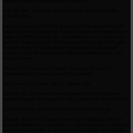
Mundes unter dem ungepflegten Schnurrbart.
„Oh, lass das“, antwortete Tim O’Brian, der Tim O’Brian des
O’Brian’s Pub.
Tim war wahrscheinlich Mitte dreißig, wie Mac anhand der tiefen
Lachfalten und des schütteren Haares des Mannes vermutete. Ganz
anders als O’Brian Senior, aber das kommt davon, wenn man aus
der Stadt weggeht und auf das Community College in Ocala geht,
vermutete Mac. Sie füllen deinen Kopf mit so viel nützlichem
Gefasel, dass du deinen gesunden Menschenverstand nicht mehr
benutzen kannst.
„Mit dem See ist alles in Ordnung. Das ist nur ein Haufen
Ammenmärchen. Ich war schon oft da draußen.“
„Der See ist in Ordnung, sagt er“, spottete Mac.
„Lach du nur, aber so viel du auch gelernt hast, du hast keinen
Funken Verstand. Du vergisst die alte Legende von Thomas Dunn!“
„Da haben wir’s“, murmelte Tim und schüttelte den Kopf.
„Damals, im Jahr 1752, lange bevor es diese Stadt gab, ließ sich
Dunn am Blackwater Lake nieder. Er zog mit seinen zwei Mädchen
und seiner Frau hierher. Er war nur ein paar Monate dort draußen,