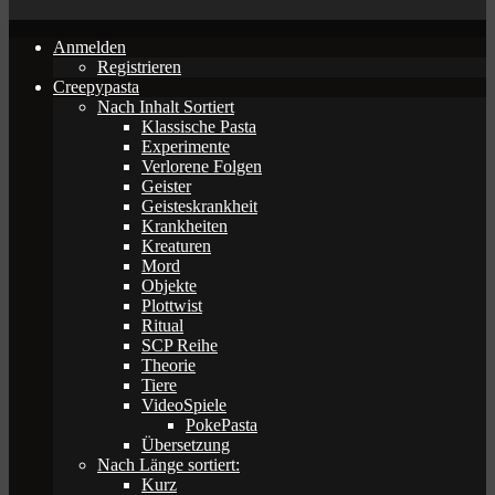
Anmelden
Registrieren
Creepypasta
Nach Inhalt Sortiert
Klassische Pasta
Experimente
Verlorene Folgen
Geister
Geisteskrankheit
Krankheiten
Kreaturen
Mord
Objekte
Plottwist
Ritual
SCP Reihe
Theorie
Tiere
VideoSpiele
PokePasta
Übersetzung
Nach Länge sortiert:
Kurz