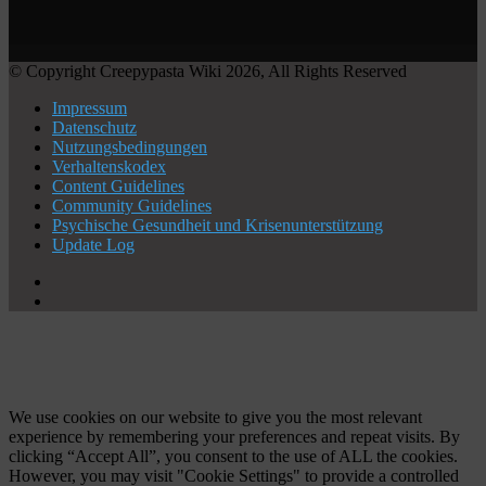
© Copyright Creepypasta Wiki 2026, All Rights Reserved
Impressum
Datenschutz
Nutzungsbedingungen
Verhaltenskodex
Content Guidelines
Community Guidelines
Psychische Gesundheit und Krisenunterstützung
Update Log
X
YouTube
Facebook
X
WhatsApp
Telegram
Schaltfläche
"Zurück
zum
Anfang"
We use cookies on our website to give you the most relevant
experience by remembering your preferences and repeat visits. By
clicking “Accept All”, you consent to the use of ALL the cookies.
However, you may visit "Cookie Settings" to provide a controlled