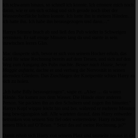
Ich schwamm hinaus, so schnell ich konnte. Ich erinnere mich noch
daran, wie er um sich schlug und sich gerade noch über der
Wasseroberfläche halten konnte. Ich hatte ihn in meinen Händen…
ich hatte ihn. Ich habe ihn herausgezogen und dann…“
Harrys Stimme brach ab und ließ den Pub wieder in Schweigen
versinken. Er saß einige Minuten lang da und starrte in sein
inzwischen leeres Glas.
Mac räusperte sich, bevor er sich von seinem Hocker erhob, das
Geld für seine Rechnung bereits auf dem Tresen, und sich auf den
Weg zum Ausgang des Pubs machte.
Besser nach Hause, bevor
Maggie aufsteht
, dachte er und verbarg die Nervosität in seinen
alternden Gliedern. Das Zuschlagen der Kneipentür schien Harry zu
sich zu holen.
„Ich habe Billy herausgezogen“, sagte er. „Aber … da waren
Hände. Sie kamen aus dem Wasser. Die Hände einer anderen
Person. Sie packten ihn an den Schultern und zogen ihn hinunter.“
Harrys Kopf wippte leicht hin und her, während er mehrere Minuten
lang bewegungslos saß. Alle warteten darauf, dass Harry entweder
betrunken von seinem Sitz fiel oder weiterredete. Harry richtete
seinen Blick auf O’Brian. “ Setzt das auf meine Rechnung, ja?“
Damit erhob sich Harry von seinem Platz und taumelte hinaus in die