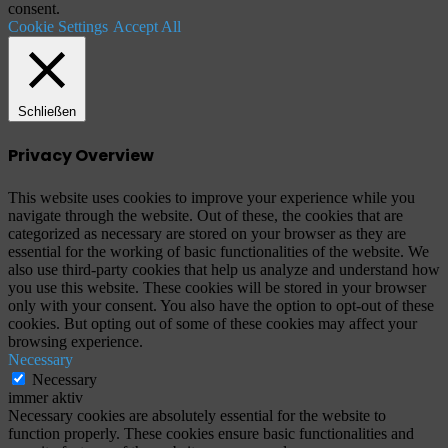
consent.
Cookie Settings
Accept All
Schließen
Privacy Overview
This website uses cookies to improve your experience while you
navigate through the website. Out of these, the cookies that are
categorized as necessary are stored on your browser as they are
essential for the working of basic functionalities of the website. We
also use third-party cookies that help us analyze and understand how
you use this website. These cookies will be stored in your browser
only with your consent. You also have the option to opt-out of these
cookies. But opting out of some of these cookies may affect your
browsing experience.
Necessary
Necessary
immer aktiv
Necessary cookies are absolutely essential for the website to
function properly. These cookies ensure basic functionalities and