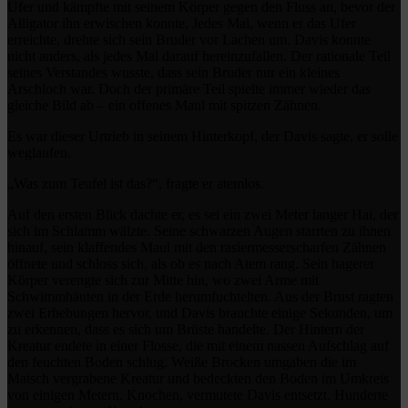
Ufer und kämpfte mit seinem Körper gegen den Fluss an, bevor der
Alligator ihn erwischen konnte. Jedes Mal, wenn er das Ufer
erreichte, drehte sich sein Bruder vor Lachen um. Davis konnte
nicht anders, als jedes Mal darauf hereinzufallen. Der rationale Teil
seines Verstandes wusste, dass sein Bruder nur ein kleines
Arschloch war. Doch der primäre Teil spielte immer wieder das
gleiche Bild ab – ein offenes Maul mit spitzen Zähnen.
Es war dieser Urtrieb in seinem Hinterkopf, der Davis sagte, er solle
weglaufen.
„Was zum Teufel ist das?“, fragte er atemlos.
Auf den ersten Blick dachte er, es sei ein zwei Meter langer Hai, der
sich im Schlamm wälzte. Seine schwarzen Augen starrten zu ihnen
hinauf, sein klaffendes Maul mit den rasiermesserscharfen Zähnen
öffnete und schloss sich, als ob es nach Atem rang. Sein hagerer
Körper verengte sich zur Mitte hin, wo zwei Arme mit
Schwimmhäuten in der Erde herumfuchtelten. Aus der Brust ragten
zwei Erhebungen hervor, und Davis brauchte einige Sekunden, um
zu erkennen, dass es sich um Brüste handelte. Der Hintern der
Kreatur endete in einer Flosse, die mit einem nassen Aufschlag auf
den feuchten Boden schlug. Weiße Brocken umgaben die im
Matsch vergrabene Kreatur und bedeckten den Boden im Umkreis
von einigen Metern. Knochen, vermutete Davis entsetzt. Hunderte