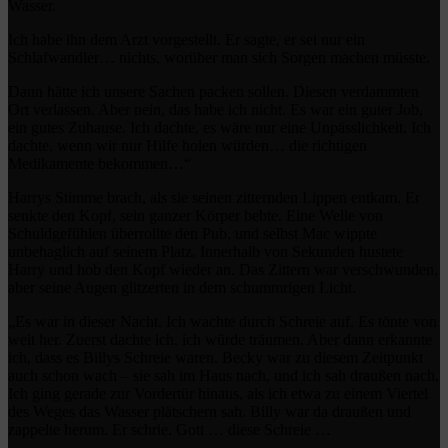
Wasser.
Ich habe ihn dem Arzt vorgestellt. Er sagte, er sei nur ein
Schlafwandler… nichts, worüber man sich Sorgen machen müsste.
Dann hätte ich unsere Sachen packen sollen. Diesen verdammten
Ort verlassen. Aber nein, das habe ich nicht. Es war ein guter Job,
ein gutes Zuhause. Ich dachte, es wäre nur eine Unpässlichkeit. Ich
dachte, wenn wir nur Hilfe holen würden… die richtigen
Medikamente bekommen…“
Harrys Stimme brach, als sie seinen zitternden Lippen entkam. Er
senkte den Kopf, sein ganzer Körper bebte. Eine Welle von
Schuldgefühlen überrollte den Pub, und selbst Mac wippte
unbehaglich auf seinem Platz. Innerhalb von Sekunden hustete
Harry und hob den Kopf wieder an. Das Zittern war verschwunden,
aber seine Augen glitzerten in dem schummrigen Licht.
„Es war in dieser Nacht. Ich wachte durch Schreie auf. Es tönte von
weit her. Zuerst dachte ich, ich würde träumen. Aber dann erkannte
ich, dass es Billys Schreie waren. Becky war zu diesem Zeitpunkt
auch schon wach – sie sah im Haus nach, und ich sah draußen nach.
Ich ging gerade zur Vordertür hinaus, als ich etwa zu einem Viertel
des Weges das Wasser plätschern sah. Billy war da draußen und
zappelte herum. Er schrie. Gott … diese Schreie …