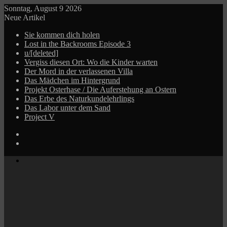
Sonntag, August 9 2026
Neue Artikel
Sie kommen dich holen
Lost in the Backrooms Episode 3
u/[deleted]
Vergiss diesen Ort: Wo die Kinder warten
Der Mord in der verlassenen Villa
Das Mädchen im Hintergrund
Projekt Osterhase / Die Auferstehung an Ostern
Das Erbe des Naturkundelehrlings
Das Labor unter dem Sand
Project V
Log
In
Zufälliger
Beitrag
Menü