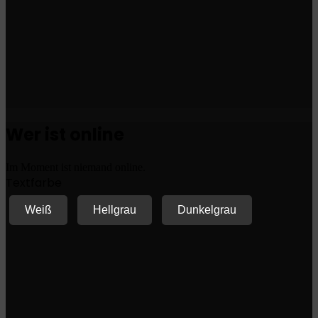
Wer ist online
Im Moment ist niemand online.
Textfarbe
Weiß
Hellgrau
Dunkelgrau