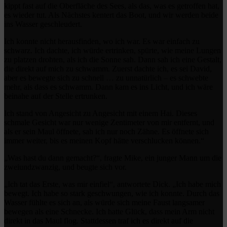
kippt fast auf die Oberfläche des Sees, als das, was es getroffen hat,
es wieder tut. Als Nächstes kentert das Boot, und wir werden beide
ins Wasser geschleudert.
Ich konnte nicht herausfinden, wo ich war. Es war einfach zu
schwarz. Ich dachte, ich würde ertrinken, spürte, wie meine Lungen
zu platzen drohten, als ich die Sonne sah. Dann sah ich eine Gestalt,
die direkt auf mich zu schwamm. Zuerst dachte ich, es sei David,
aber es bewegte sich zu schnell … zu unnatürlich – es schwebte
mehr, als dass es schwamm. Dann kam es ins Licht, und ich wäre
beinahe auf der Stelle ertrunken.
Ich stand von Angesicht zu Angesicht mit einem Hai. Dieses
schmale Gesicht war nur wenige Zentimeter von mir entfernt, und
als er sein Maul öffnete, sah ich nur noch Zähne. Es öffnete sich
immer weiter, bis es meinen Kopf hätte verschlucken können.“
„Was hast du dann gemacht?“, fragte Mike, ein junger Mann um die
zweiundzwanzig, und beugte sich vor.
„Ich tat das Erste, was mir einfiel“, antwortete Dick. „Ich habe mich
bewegt. Ich habe so stark geschwungen, wie ich konnte. Durch das
Wasser fühlte es sich an, als würde sich meine Faust langsamer
bewegen als eine Schnecke. Ich hatte Glück, dass mein Arm nicht
direkt in das Maul flog. Stattdessen traf ich es direkt auf die