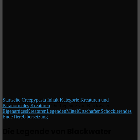
Startseite
/
Creepypasta
/
Inhalt Kategorie
/
Kreaturen und
Paranormales
/
Kreaturen
/
Die Legende von Blackwater
Eigenartiges
Kreaturen
Legenden
Mittel
Ortschaften
Schockierendes
Ende
Tiere
Übersetzung
Die Legende von Blackwater