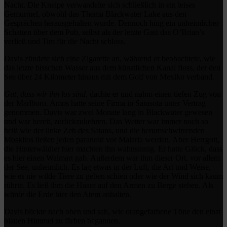
Nacht. Die Kneipe verwandelte sich schließlich in ein leises
Gemurmel, obwohl das Thema Blackwater Lake aus den
Gesprächen herausgehalten wurde. Dennoch hing ein unheimlicher
Schatten über dem Pub, selbst als der letzte Gast das O’Brian’s
verließ und Tim für die Nacht schloss.
Davis zündete sich eine Zigarette an, während er beobachtete, wie
das letzte bisschen Wasser aus dem künstlichen Kanal floss, der den
See über 24 Kilometer hinaus mit dem Golf von Mexiko verband.
Gut, dass wir ihn los sind,
dachte er und nahm einen tiefen Zug von
der Marlboro. Amos hatte seine Firma in Sarasota unter Vertrag
genommen. Davis war zwei Monate lang in Blackwater gewesen
und war bereit, zurückzukehren. Das Wetter war immer noch so
heiß wie der linke Zeh des Satans, und die herumschwirrenden
Moskitos ließen jeden paranoid vor Malaria werden. Aber Herrgott,
die Hinterwäldler hier machten ihn wahnsinnig. Er hatte Glück, dass
es hier einen Walmart gab. Außerdem war ihm dieser Ort, vor allem
der See, unheimlich. Es lag etwas in der Luft, die Art und Weise,
wie es nie wilde Tiere zu geben schien oder wie der Wind sich kaum
rührte. Es ließ ihm die Haare auf den Armen zu Berge stehen. Als
würde die Erde hier den Atem anhalten.
Davis blickte nach oben und sah, wie orangefarbene Töne den einst
blauen Himmel zu färben begannen.