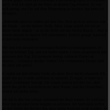
mich, weil ich mich an die Hitze an diesem Tag erinnere. Es war
heiß genug, um Eier auf dem Bürgersteig zu kochen, das kann ich
dir sagen.
„Jedenfalls sind wir mitten auf dem See. Dort ist es so schwarz wie
die Sünde – an der tiefsten Stelle. Mein Junge würde mit mir an
dieser Stelle angeln – es ist die Stelle mit den besten Bissen – aber er
würde niemals in diesem Teil schwimmen. Ehrlich gesagt, kann ich
es ihm nicht verdenken.
Wir sind mit meinem zweisitzigen Ruderboot herausgefahren. Es
war ein schöner Tag, und wir hatten unsere Leinen ausgebracht und
genossen den Tag. Ich faulenzte herum, während Daniel an
seinem… Gameguy spielte? Snitch? Die verdammten Dinger sind
für mich alle gleich.
Er spielt mit dem blöden Gerät, als unser Boot leicht schaukelt. Ich
schrie ihn an, er solle aufhören zu wackeln. Er sagte, er hätte sich
keinen Zentimeter bewegt. Ich schaue zurück auf den See, aber
durch das grelle Sonnenlicht auf dem Wasser und der Dunkelheit
konnte ich nichts sehen.
Als ich in den See schaue, schaukelt das Boot wieder. Es wirft das
Boot fast um und David beginnt zu schreien. Ich hielt mich so fest
an den Seiten des Bootes fest, dass meine Knöchel weiß wurden. Es