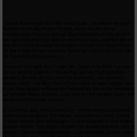
„Lokale Nachrichten: Der Blackwater Lake, seit langem ein fester
Bestandteil von Blackwater, Florida, wurde von der Amos
Entertainment Company gekauft. Das Unternehmen teilte kürzlich
mit, dass es beabsichtigt, den See trocken zu legen, um Platz für den
Bau einer neuen Kinokette zu schaffen. Obwohl sich Naturschützer
für den Erhalt des Sees einsetzen, haben die örtlichen Behörden für
die Trockenlegung gestimmt -„
„Das wird aber auch Zeit!“, sagte Mac Harris. Sein Blick war, wie
der der meisten Gäste in O’Brians Pub, auf den Flachbildschirm
gerichtet, der über der Bar hing. Die Reporterin, „ein hübsches
blondes Ding“, wie Macs Frau oft verächtlich zu sagen pflegte, trat
in den Hintergrund, während die Pubbesucher ihre Aufmerksamkeit
auf den alten Mann richteten. „Gut, dass wir ihn los sind. Dieser See
hat nichts als Probleme gemacht.“
In der Kneipe ging ein Gemurmel los – einige nickten zustimmend,
andere waren skeptisch. Die einzige Ausnahme war Harry Tomlin.
Schatten spielten über sein faltiges Gesicht, während er über seinem
Bierglas kauerte. Das einzige Zeichen, das darauf hindeutete, dass er
zuhörte – falls er überhaupt zuhörte -, war das leichte Zucken seines