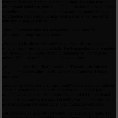
bevor der Kontakt abbrach. Als man ihn fand, erwischte man ihn,
als er gerade dabei war, eine seiner Töchter in dem See zu ertränken.
Es stellte sich heraus, dass er seine Frau und das andere Mädchen
dort draußen bereits ertränkt hatte, weil er meinte, der See selbst
hätte ihm gesagt, er solle es tun.“
„Diese Geschichte habe ich auch gehört“, antwortete Tim.
„Meistens als Junge am Lagerfeuer -“
„Haie leben in diesem Wasser!“,
sagte Dick, der Besitzer des
örtlichen Fisch- und Angelgeschäfts. Die Kneipenbesucher wandten
sich dem Mann zu, einige sahen ihn ungläubig an, während die
andere Hälfte mit großen Augen amüsiert zuhörte.
„Mach dich nicht lächerlich“, antwortete Tim und rollte mit den
Augen. „Vielleicht solltest du für heute Abend mit dem Trinken
aufhören.“
„Sei nicht so herablassend zu mir, Junge!“, schnauzte Dick, und die
Falten in seinem breiten Gesicht vertieften sich. „Das ist jetzt
ungefähr zehn Jahre her. Mein Sohn David und ich fuhren damals
mit dem Boot zum Fischen raus. Da beißt zwar nichts Großes, aber
es ist eine schöne Art, einen faulen Nachmittag zu verbringen.
Der letzte Tag, an dem wir dort waren, war auch so ein fauler Tag.
Es war gegen Ende des Frühlings, etwa Anfang April. Ich erinnere