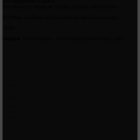
von vergrabenen Knochen.
Die schwarzen Augen der Kreatur richteten sich auf Davis.
Es öffnete sein Maul und gab einen einzigen Laut von sich –
„Hilfe …“
Original
: Steven Winters „The Draining of Blackwater Lake“