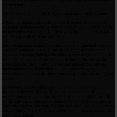
Tresen lehnte.
„Es ist wahr“
, wiederholte Harry, diesmal mit sanfterer Stimme.
„Ob du mir glaubst oder nicht. Ich bin nicht hier, um dich vom
Gegenteil zu überzeugen. Es ist mir eigentlich egal. Aber ich werde
euch erzählen, was passiert ist. Mehr wollt ihr doch gar nicht. Ich
schätze, das wollt ihr schon seit Jahren.“
Harry nahm einen langen Zug von seinem Bier. Innerhalb weniger
Sekunden schien es, als sei er um ein Jahrzehnt gealtert – seine
Augen wirkten eingefallener, die Falten in seinem Gesicht tiefer. In
seinem Blick lag eine Ferne, als ob er in diesem Moment geistig
nicht existierte. Harry Tomlin war in einer anderen Zeit und an
einem anderen Ort. Schließlich stellte er seinen Krug ab –
mindestens drei Viertel des Biers waren weg -, schluckte kräftig und
fing an.
„Es begann ’71. Die Familie und ich waren eine der ersten da
draußen. Lakeview Homes. So wollten sie es nennen. Ein
wunderschönes Haus mit Seeblick! Ich arbeitete für die Firma, die
für das Entwicklungsprojekt zuständig war. Ich bekam ein schönes
Haus mit Aussicht, eine nette Pension, und alles, was ich tun musste,
war, Werbung für das Haus zu machen. Und dafür sorgen, dass alles
reibungslos abläuft.