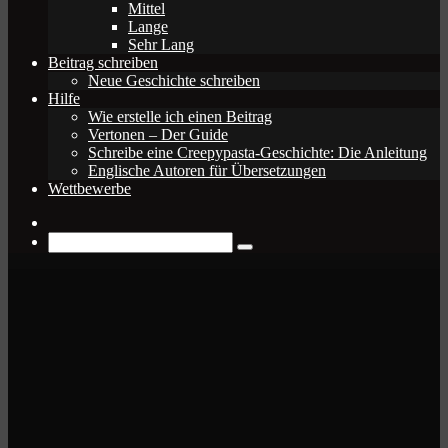
Mittel
Lange
Sehr Lang
Beitrag schreiben
Neue Geschichte schreiben
Hilfe
Wie erstelle ich einen Beitrag
Vertonen – Der Guide
Schreibe eine Creepypasta-Geschichte: Die Anleitung
Englische Autoren für Übersetzungen
Wettbewerbe
Zufälliger
Beitrag
Suche
nach