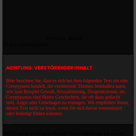
Prinzessin_Samedi
3
664
5 Minuten lesen
ACHTUNG: VERSTÖRENDER INHALT
Bitte beachten Sie, dass es sich bei dem folgenden Text um eine
Creepypasta handelt, die verstörende Themen beinhalten kann,
wie zum Beispiel Gewalt, Sexualisierung, Drogenkonsum, etc.
Creepypastas sind fiktive Geschichten, die oft dazu gedacht
sind, Angst oder Unbehagen zu erzeugen. Wir empfehlen Ihnen,
diesen Text nicht zu lesen, wenn Sie sich davon traumatisiert
oder belästigt fühlen könnten.
Der Gang lag in völligem Dunkel. Vorsichtig blickte ich um die