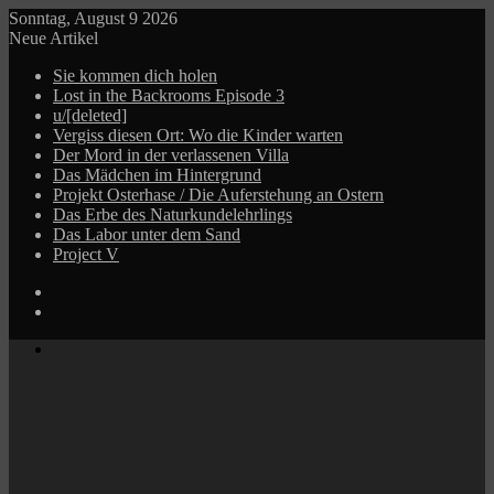
Sonntag, August 9 2026
Neue Artikel
Sie kommen dich holen
Lost in the Backrooms Episode 3
u/[deleted]
Vergiss diesen Ort: Wo die Kinder warten
Der Mord in der verlassenen Villa
Das Mädchen im Hintergrund
Projekt Osterhase / Die Auferstehung an Ostern
Das Erbe des Naturkundelehrlings
Das Labor unter dem Sand
Project V
Log
In
Zufälliger
Beitrag
Menü