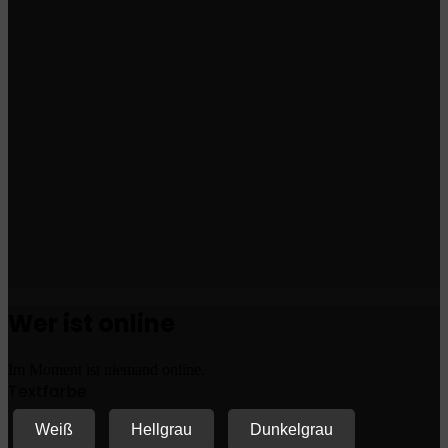
Wer ist online
Im Moment ist niemand online.
Textfarbe
Weiß
Hellgrau
Dunkelgrau