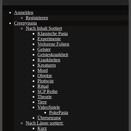
Anmelden
Registrieren
Creepypasta
Nach Inhalt Sortiert
Klassische Pasta
Experimente
Verlorene Folgen
Geister
Geisteskrankheit
Krankheiten
Kreaturen
Mord
Objekte
Plottwist
Ritual
SCP Reihe
Theorie
Tiere
VideoSpiele
PokePasta
Übersetzung
Nach Länge sortiert:
Kurz