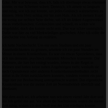
Ecke. Mir war bewusst, dass ich, falls ich überhaupt etwas erkennen
konnte, es nur Schemen wären. Dennoch, ich atmete so langsam
und ruhig, wie ich nur konnte, um jedes Geräusch wahrnehmen zu
können. Mein Herz schlug mir bis zum Hals. Als ich meinen Kopf
ein wenig zur rechten Seite drehte, sah ich im linken Augenwinkel
etwas vorbeihuschen. Geräuschlos und schnell, es wirkte wie
eingebildet, doch das konnte nicht sein. Das war schier unmöglich.
Dafür war hier zu viel Merkwürdiges geschehen. Aber ich sollte die
Geschichte von Anfang an erzählen.
Ich hatte Nachtschicht. Um mir mein Studium und ein paar
Annehmlichkeiten zu gönnen, arbeitete ich ein paar Stunden im
Monat in einem Krankenhaus. Es war ein etwas Spezielleres, dass
sich um demente, psychisch erkrankte Menschen kümmerte. Die
Patienten, die hier her verlegt wurden, lebten in der Regel in
Heimen und hatten keine nahen Angehörigen mehr, weshalb sie
nach Operationen oder anderen Krankenhausaufenthalten nicht
sofort in ihr Heim zurückkehren konnten, sondern vorerst ein paar
Tage hier zur Beobachtung untergebracht wurden. Das eigentliche
Krankenhaus war die meiste Zeit im Normalbetrieb überfüllt und
überlastet.
Wie dem auch sei, ich arbeitete nun seit einem viertel Jahr dort und
der Job gefiel mir gut. Vor allem die Nachtdienste waren die meiste
Zeit ruhig, sodass ich dort Stoff von der Uni erledigen konnte.