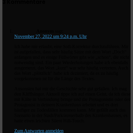
3 Kommentare
Anonym
sagt:
November 27, 2022 um 9:24 p.m. Uhr
Ich habe mir erlaubt, eine Soft-Korrektur durchzuführen. Mir
ist aufgefallen, dass sehr häufig Sätze mit dem Wort „Doch“
anfangen und es einige Füllwörter gibt wie „schon“, die nicht
notwendig sind. Ein paar Wiederholungen habe ich ebenfalls
ausgemerzt, das Wort „kurz“ war sehr häufig vertreten. Auch
das Wort „plötzlich“ habe ich dezimiert, da es zu häufig
vorgekommen ist für die Länge des Textes.
Ansonsten hat mir die Geschichte sehr gut gefallen. Ich mag
den Kliffhänger. Aktuell tippe ich auf einen Geist, da ich diese
mit Kälte in Verbindung bringe und die Protagonistin oder der
Protagonist in deinem Krankenhaus arbeitet und es dort
häufiger zu Todesfällen kommen kann. Mir gefällt auch das
Szenario in der Stadt/Park/ausserhalb des Krankenhauses, es
hatte einen leichten Silent Hill-Touch.
Zum Antworten anmelden