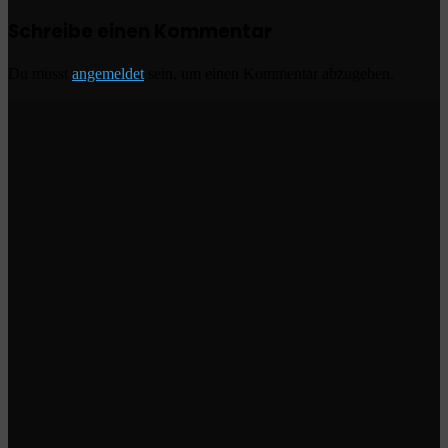
Schreibe einen Kommentar
Du musst
angemeldet
sein, um einen Kommentar abzugeben.