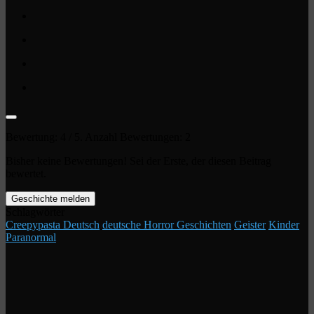
Bewertung:
4
/ 5. Anzahl Bewertungen:
2
Bisher keine Bewertungen! Sei der Erste, der diesen Beitrag
bewertet.
Geschichte melden
Schlagwörter
Creepypasta Deutsch
deutsche Horror Geschichten
Geister
Kinder
Paranormal