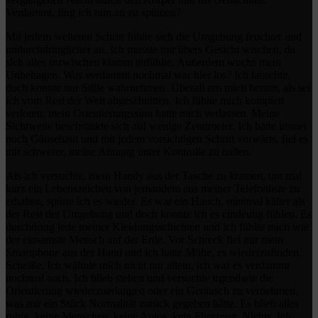
Verdammt, fing ich nun an zu spinnen?
Mit jedem weiteren Schritt fühlte sich die Umgebung feuchter und
undurchdringlicher an. Ich musste mir übers Gesicht wischen, da
sich alles inzwischen klamm anfühlte. Außerdem wuchs mein
Unbehagen. Was verdammt nochmal war hier los? Ich lauschte,
doch konnte nur Stille wahrnehmen. Überall um mich herum, als sei
ich vom Rest der Welt abgeschnitten. Ich fühlte mich komplett
verloren, mein Orientierungssinn hatte mich verlassen. Meine
Sichtweite beschränkte sich auf wenige Zentimeter. Ich hatte immer
noch Gänsehaut und mit jedem vorsichtigen Schritt vorwärts, fiel es
mir schwerer, meine Atmung unter Kontrolle zu halten.
Als ich versuchte, mein Handy aus der Tasche zu kramen, um mal
kurz ein Lebenszeichen von jemandem aus meiner Telefonliste zu
erhalten, spürte ich es wieder. Es war ein Hauch, minimal kälter als
der Rest der Umgebung und doch konnte ich es eindeutig fühlen. Es
durchdring jede meiner Kleidungsschichten und ich fühlte mich wie
der einsamste Mensch auf der Erde. Vor Schreck fiel mir mein
Smartphone aus der Hand und ich hatte Mühe, es wiederzufinden.
Scheiße. Ich wähnte mich nicht nur allein, ich war es verdammt
nochmal auch. Ich blieb stehen und versuchte irgendwie die
Orientierung wiederzuerlangen oder ein Geräusch zu vernehmen,
was mir ein Stück Normalität zurück gegeben hätte. Es blieb alles
ruhig, keine Menschen, keine Autos, kein Flugzeug. Nichts. Ich