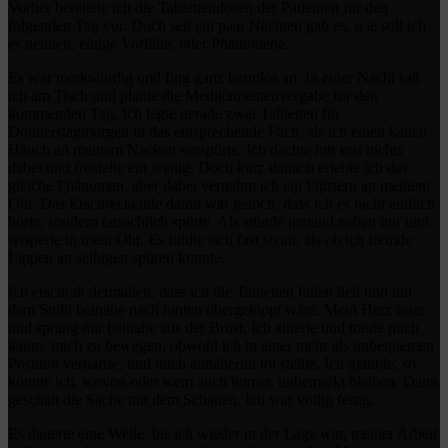
Vorher bereitete ich die Tablettendosen der Patienten für den
folgenden Tag vor. Doch seit ein paar Nächten gab es, wie soll ich
es nennen, einige Vorfälle, oder Phänomene.
Es war merkwürdig und fing ganz harmlos an. In einer Nacht saß
ich am Tisch und plante die Medikamentenvergabe für den
kommenden Tag. Ich legte gerade zwei Tabletten für
Donnerstagmorgen in das entsprechende Fach, als ich einen kalten
Hauch an meinem Nacken verspürte. Ich dachte mir erst nichts
dabei und fröstelte ein wenig. Doch kurz danach erlebte ich das
gleiche Phänomen, aber dabei vernahm ich ein Flüstern an meinem
Ohr. Das Erschreckende daran war jedoch, dass ich es nicht einfach
hörte, sondern tatsächlich spürte. Als stünde jemand neben mir und
wisperte in mein Ohr. Es fühlte sich fast so an, als ob ich fremde
Lippen an selbigen spüren konnte.
Ich erschrak dermaßen, dass ich die Tabletten fallen ließ und mit
dem Stuhl beinahe nach hinten übergekippt wäre. Mein Herz raste
und sprang mir beinahe aus der Brust. Ich zitterte und traute mich
kaum, mich zu bewegen, obwohl ich in einer mehr als unbequemen
Position verharrte, und mich annähernd tot stellte. Ich glaubte, so
könnte ich, wovon oder wem auch immer, unbemerkt bleiben. Dann
geschah die Sache mit dem Schatten. Ich war völlig fertig.
Es dauerte eine Weile, bis ich wieder in der Lage war, meiner Arbeit