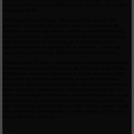
hörte nur meinen Atem und fühlte, wie mir mein Herz aus der Brust
zu springen drohte.
Als ich plötzlich etwas hörte, wünschte ich mir, es wäre still
geblieben. Ich vernahm das Wispern dieser Lippen wieder, die
versuchten mir etwas mitzuteilen, was ich nicht verstehen konnte.
Ich wollte loslaufen, wusste jedoch nicht, in welche Richtung ich
hätte rennen können. In dem Park gab es einen Weiher, und
irgendwann würde ich auch eine Straße erreichen – wollte aber
durch meine wetterbedingte Blindheit keinen Unfall riskieren.
Hektisch drehte ich mich in alle Richtungen und trat langsam einen
Schritt vor den anderen. Und zwar in die Richtung, in der ich das
Krankenhaus vermutete. Immerhin war dort bis eben noch Leben.
Ich war mir nach wie vor nicht sicher, ob das der richtige Weg
dorthin war. Zudem hatte ich eine Angst, die ich kaum in Worte zu
fassen vermochte. Unmenschlich war die Situation und alles, was
damit zusammenhing. Ich hielt mein Handy in Händen und schaute
auf das Display. Zu meinem Erstaunen leuchtete es sogar auf, ich
hatte schon damit gerechnet, dass auch die Technik versagen würde.
Doch was ich auf dem Bildschirm zu sehen bekam, ließ mir mein
Blut in den Adern gefrieren …