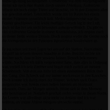
halbwegs ruhig nachzugehen. Unmittelbar vor dem Morgengrauen
drehte ich noch eine Runde durch unsere Abteilung. Außerdem
öffnete ich noch einige Türen und lauschte, ob in den Zimmern alles
wie gewohnt ablief. Tatsächlich wurde mir im Raum bei einem
meiner Patienten unnatürlich kalt. Merkwürdigerweise war das
Fenster geschlossen. Ein leicht muffiger Geruch lag in der Luft,
doch ist das bei uns nicht besonders außergewöhnlich. Da gibt es
viel schlimmere Gerüche in einem Krankenhaus. Ich erspare euch
an dieser Stelle weitere Details. Doch zeigten weder die Geräte noch
die Atemgeräusche des Patienten irgendetwas Sonderbares an.
Er lag schon seit zwei Tagen bei uns auf der Station. Nach einem
Eingriff an seinem Herzen brauchte er Ruhe. Betrübt dachte ich
darüber nach, dass er hier sowieso keinen Besuch bekommen
würde. Nachdem ich mich vergewissert hatte, dass alles in Ordnung
war, verließ ich sein Zimmer und begab mich zurück an meinen
Schreibtisch. Von dort aus hatte ich einen ausladenden Blick über
den Gang. Der Schreck saß mir immer noch etwas in den Knochen.
Doch konnte ich durch eines der Fenster, welches nach Osten
ausgerichtet war, bereits einen hellen Streifen am Horizont
erkennen. Dass der Morgen anbrach, fühlte sich in dem Moment
sehr beruhigend an. Natürlich geschah nichts weiter in dieser Nacht.
An Lernen war allerdings nicht mehr zu denken und ich war
heilfroh, als meine Ablöse morgens um sechs eintraf.