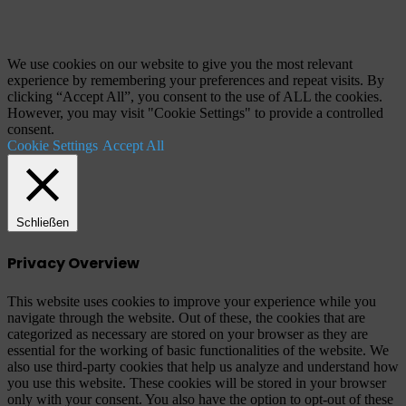
"Zurück
zum
Anfang"
We use cookies on our website to give you the most relevant
experience by remembering your preferences and repeat visits. By
clicking “Accept All”, you consent to the use of ALL the cookies.
However, you may visit "Cookie Settings" to provide a controlled
consent.
Cookie Settings
Accept All
Schließen
Privacy Overview
This website uses cookies to improve your experience while you
navigate through the website. Out of these, the cookies that are
categorized as necessary are stored on your browser as they are
essential for the working of basic functionalities of the website. We
also use third-party cookies that help us analyze and understand how
you use this website. These cookies will be stored in your browser
only with your consent. You also have the option to opt-out of these