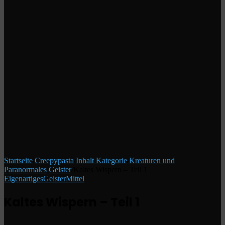
Startseite
/
Creepypasta
/
Inhalt Kategorie
/
Kreaturen und
Paranormales
/
Geister
/
Kaltes Wispern – Teil 1
Eigenartiges
Geister
Mittel
Kaltes Wispern – Teil 1