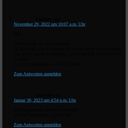
Anonym
sagt:
November 29, 2022 um 10:07 a.m. Uhr
Hey,
Vielen Dank für dein Feedback.
Ja, ich weiß, was du meinst. Ich wollte sie so fix hochladen.
mal sehen, wie es weitergeht… es bleibt kalt, vielleicht wird
es kälter.
Ja, nur Krankenhaus wollte ich nicht.
Zum Antworten anmelden
Anonym
sagt:
Januar 30, 2023 um 4:54 p.m. Uhr
Ich bin gespannt, wie es weitergeht!
Schöne Atmosphäre, gefällt mir.
Zum Antworten anmelden