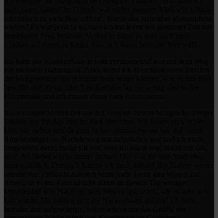
Ich erledigte die morgendliche Übergabe routiniert. Was hätte ich
auch sagen sollen? Im Grunde war nichts passiert. Vielleicht schaute
ich einfach zu viele Horrorfilme. Würde das nicht eher abstumpfend
wirken? Es war ja nicht so, dass ich mich erst seit geraumer Zeit mit
gruseligem Zeug befasste. Vielleicht nahm es aber auch mehr
Einfluss auf einen, je länger man sich damit befasste. Wer weiß.
Ich hatte das Krankenhaus gerade verlassen und war auf dem Weg
zur nächsten Bahnstation. Auch wenn ich eben noch einen Streifen
der Morgensonne am Horizont hatte sehen können, war es nun eher
bewölkt und diesig. Das Krankenhaus lag ein wenig abseits der
Hauptstraße und ich musste einen Park durchqueren.
Nach einigen Metern fiel mir auf, dass an diesem Morgen kein reges
Treiben auf Straßen und im Park herrschte. Wir hatten inzwischen
kurz vor sieben und da ging es hier normalerweise wie auf einem
Ameisenhügel zu. Nachdem es mir aufgefallen war und ich mich
umgesehen hatte, stellte ich fest, dass ich allein war. Nicht nur das,
auch der Nebel wurde immer dichter. Das war für eine Stadt eher
ungewöhnlich. Dennoch konnte ich mich anhand des Bodens weiter
orientieren. Vielleicht nahmen heute mehr Leute den Wagen zur
Arbeit, da es mit Fahrrad oder Bahn an diesem Tag weniger
komfortabel war. Nach ein paar Metern spürte ich, wie es sehr, sehr
kalt wurde. Mir stellten sich die Nackenhaare auf und ich hätte
beinahe laut aufgeschrien. Sofort schoss mir das Gefühl der
vergangenen Nacht durch den Körper und ins Gedächtnis.