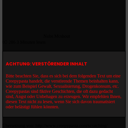
Nubs Mcshout
0
286
3 Minuten lesen
ACHTUNG: VERSTÖRENDER INHALT
Bitte beachten Sie, dass es sich bei dem folgenden Text um eine
Creepypasta handelt, die verstörende Themen beinhalten kann,
wie zum Beispiel Gewalt, Sexualisierung, Drogenkonsum, etc.
Creepypastas sind fiktive Geschichten, die oft dazu gedacht
sind, Angst oder Unbehagen zu erzeugen. Wir empfehlen Ihnen,
diesen Text nicht zu lesen, wenn Sie sich davon traumatisiert
oder belästigt fühlen könnten.
Übersetzung von: http://www.creepypasta.com/scratching/