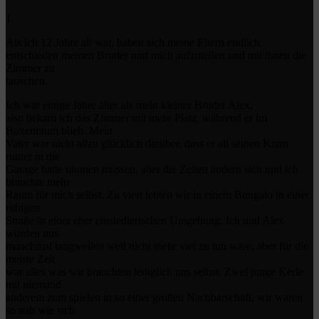
1
Als ich 12 Jahre alt war, haben sich meine Eltern endlich
entschieden meinen Bruder und mich aufzuteilen und mit ihnen die
Zimmer zu
tauschen.
Ich war einige Jahre älter als mein kleiner Bruder Alex,
also bekam ich das Zimmer mit mehr Platz, während er im
Boxenraum blieb. Mein
Vater war nicht allzu glücklich darüber, dass er all seinen Kram
runter in die
Garage hatte räumen müssen, aber die Zeiten ändern sich und ich
brauchte mehr
Raum für mich selbst. Zu viert lebten wir in einem Bungalo in einer
ruhigen
Straße in einer eher einsiedlerischen Umgebung. Ich und Alex
würden uns
manchmal langweilen weil nicht mehr viel zu tun wäre, aber für die
meiste Zeit
war alles was wir brauchten lediglich uns selbst. Zwei junge Kerle
mit niemand
anderem zum spielen in so einer großen Nachbarschaft, wir waren
so nah wie sich