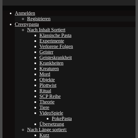
Anmelden
Registrieren
Creepypasta
Nach Inhalt Sortiert
Klassische Pasta
Experimente
Verlorene Folgen
Geister
Geisteskrankheit
Krankheiten
Kreaturen
Mord
Objekte
Plottwist
Ritual
SCP Reihe
Theorie
Tiere
VideoSpiele
PokePasta
Übersetzung
Nach Länge sortiert:
Kurz