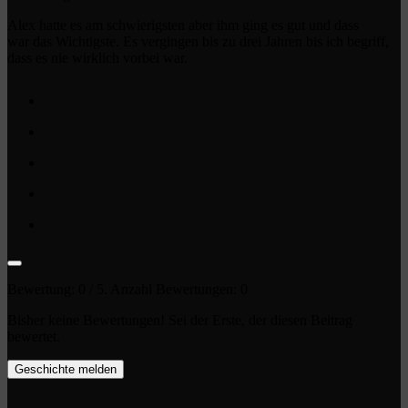
Alex hatte es am schwierigsten aber ihm ging es gut und dass
war das Wichtigste. Es vergingen bis zu drei Jahren bis ich begriff,
dass es nie wirklich vorbei war.
Bewertung:
0
/ 5. Anzahl Bewertungen:
0
Bisher keine Bewertungen! Sei der Erste, der diesen Beitrag
bewertet.
Geschichte melden