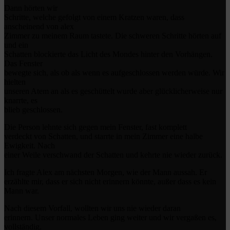
Dann hörten wir
Schritte, welche gefolgt von einem Kratzen waren, dass
anscheinend von alex
Zimmer zu meinem Raum tastete. Die schweren Schritte hörten auf
und ein
Schatten blockierte das Licht des Mondes hinter den Vorhängen.
Das Fenster
bewegte sich, als ob als wenn es aufgeschlossen werden würde. Wir
hielten
unseren Atem an als es geschüttelt wurde aber glücklicherweise nur
knarrte, es
blieb geschlossen.
Die Person lehnte sich gegen mein Fenster, fast komplett
verdeckt von Schatten, und starrte in mein Zimmer eine halbe
Ewigkeit. Nach
einer Weile verschwand der Schatten und kehrte nie wieder zurück.
Ich fragte Alex am nächsten Morgen, wie der Mann aussah. Er
erzählte mir, dass er sich nicht erinnern könnte, außer dass es kein
Mann war.
Nach diesem Vorfall, wollten wir uns nie wieder daran
erinnern. Unser normales Leben ging weiter und wir vergaßen es,
vollständig.