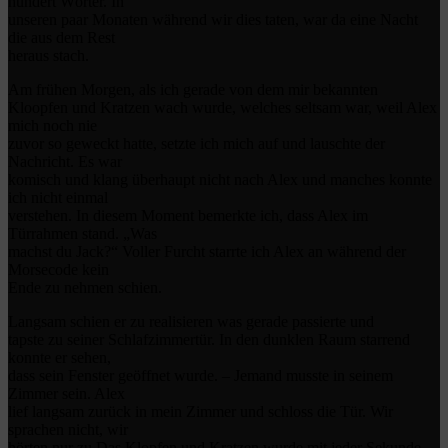
hundert Wörter. In
unseren paar Monaten während wir dies taten, war da eine Nacht
die aus dem Rest
heraus stach.
Am frühen Morgen, als ich gerade von dem mir bekannten
Kloopfen und Kratzen wach wurde, welches seltsam war, weil Alex
mich noch nie
zuvor so geweckt hatte, setzte ich mich auf und lauschte der
Nachricht. Es war
komisch und klang überhaupt nicht nach Alex und manches konnte
ich nicht einmal
verstehen. In diesem Moment bemerkte ich, dass Alex im
Türrahmen stand. „Was
machst du Jack?“ Voller Furcht starrte ich Alex an während der
Morsecode kein
Ende zu nehmen schien.
Langsam schien er zu realisieren was gerade passierte und
tapste zu seiner Schlafzimmertür. In den dunklen Raum starrend
konnte er sehen,
dass sein Fenster geöffnet wurde. – Jemand musste in seinem
Zimmer sein. Alex
lief langsam zurück in mein Zimmer und schloss die Tür. Wir
sprachen nicht, wir
hörten nur zu.Das Klopfen und Kratzen wurde mit jeder Sekunde