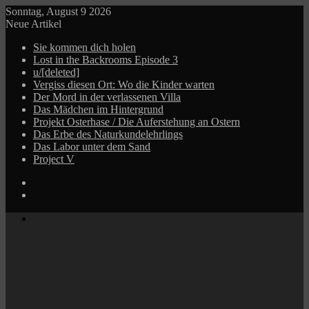
Sonntag, August 9 2026
Neue Artikel
Sie kommen dich holen
Lost in the Backrooms Episode 3
u/[deleted]
Vergiss diesen Ort: Wo die Kinder warten
Der Mord in der verlassenen Villa
Das Mädchen im Hintergrund
Projekt Osterhase / Die Auferstehung an Ostern
Das Erbe des Naturkundelehrlings
Das Labor unter dem Sand
Project V
Log
In
Zufälliger
Beitrag
Menü