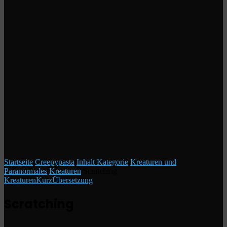
Startseite
/
Creepypasta
/
Inhalt Kategorie
/
Kreaturen und
Paranormales
/
Kreaturen
/
Scratching
Kreaturen
Kurz
Übersetzung
Scratching