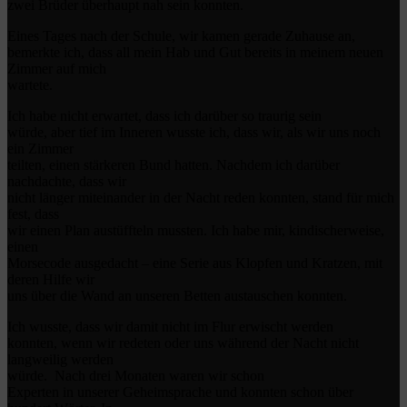
zwei Brüder überhaupt nah sein konnten.
Eines Tages nach der Schule, wir kamen gerade Zuhause an,
bemerkte ich, dass all mein Hab und Gut bereits in meinem neuen
Zimmer auf mich
wartete.
Ich habe nicht erwartet, dass ich darüber so traurig sein
würde, aber tief im Inneren wusste ich, dass wir, als wir uns noch
ein Zimmer
teilten, einen stärkeren Bund hatten. Nachdem ich darüber
nachdachte, dass wir
nicht länger miteinander in der Nacht reden konnten, stand für mich
fest, dass
wir einen Plan austüffteln mussten. Ich habe mir, kindischerweise,
einen
Morsecode ausgedacht – eine Serie aus Klopfen und Kratzen, mit
deren Hilfe wir
uns über die Wand an unseren Betten austauschen konnten.
Ich wusste, dass wir damit nicht im Flur erwischt werden
konnten, wenn wir redeten oder uns während der Nacht nicht
langweilig werden
würde. Nach drei Monaten waren wir schon
Experten in unserer Geheimsprache und konnten schon über