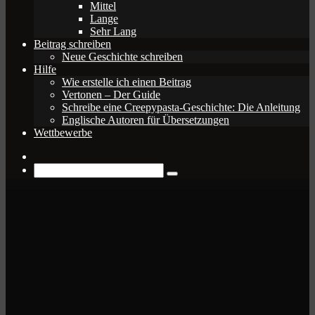
Mittel
Lange
Sehr Lang
Beitrag schreiben
Neue Geschichte schreiben
Hilfe
Wie erstelle ich einen Beitrag
Vertonen – Der Guide
Schreibe eine Creepypasta-Geschichte: Die Anleitung
Englische Autoren für Übersetzungen
Wettbewerbe
Zufälliger
Beitrag
Suche
nach