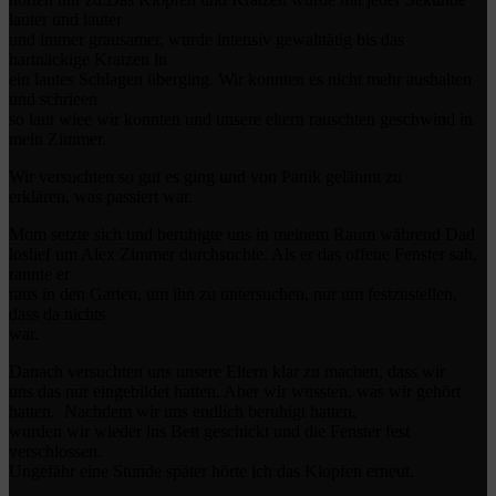
lauter und lauter
und immer grausamer, wurde intensiv gewalttätig bis das
hartnäckige Kratzen in
ein lautes Schlagen überging. Wir konnten es nicht mehr aushalten
und schrieen
so laut wiee wir konnten und unsere eltern rauschten geschwind in
mein Zimmer.
Wir versuchten so gut es ging und von Panik gelähmt zu
erklären, was passiert war.
Mom setzte sich und beruhigte uns in meinem Raum während Dad
loslief um Alex Zimmer durchsuchte. Als er das offene Fenster sah,
rannte er
raus in den Garten, um ihn zu untersuchen, nur um festzustellen,
dass da nichts
war.
Danach versuchten uns unsere Eltern klar zu machen, dass wir
uns das nur eingebildet hatten. Aber wir wussten, was wir gehört
hatten. Nachdem wir uns endlich beruhigt hatten,
wurden wir wieder ins Bett geschickt und die Fenster fest
verschlossen.
Ungefähr eine Stunde später hörte ich das Klopfen erneut.