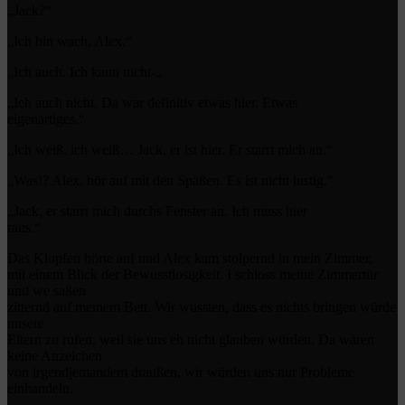
„Jack?“
„Ich bin wach, Alex.“
„Ich auch. Ich kann nicht-„
„Ich auch nicht. Da war definitiv etwas hier. Etwas
eigenartiges.“
„Ich weiß, ich weiß… Jack, er ist hier. Er starrt mich an.“
„Was!? Alex, hör auf mit den Späßen. Es ist nicht lustig.“
„Jack, er starrt mich durchs Fenster an. Ich muss hier
raus.“
Das Klopfen hörte auf und Alex kam stolpernd in mein Zimmer,
mit einem Blick der Bewusstlosigkeit. I schloss meine Zimmertür
und we saßen
zitternd auf meinem Bett. Wir wussten, dass es nichts bringen würde
unsere
Eltern zu rufen, weil sie uns eh nicht glauben würden. Da wären
keine Anzeichen
von irgendjemandem draußen, wir würden uns nur Probleme
einhandeln.