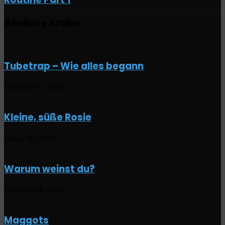
Part
1
Ähnliche Artikel
Tubetrap – Wie alles begann
Dezember 8, 2024
Kleine, süße Rosie
Januar 29, 2024
Warum weinst du?
Dezember 4, 2024
Maggots