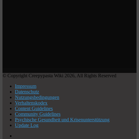
© Copyright Creepypasta Wiki 2026, All Rights Reserved
Impressum
Datenschutz
Nutzungsbedingungen
Verhaltenskodex
Content Guidelines
Community Guidelines
Psychische Gesundheit und Krisenunterstützung
Update Log
X