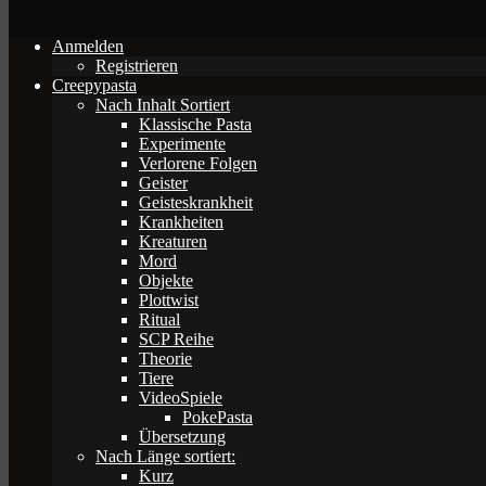
Anmelden
Registrieren
Creepypasta
Nach Inhalt Sortiert
Klassische Pasta
Experimente
Verlorene Folgen
Geister
Geisteskrankheit
Krankheiten
Kreaturen
Mord
Objekte
Plottwist
Ritual
SCP Reihe
Theorie
Tiere
VideoSpiele
PokePasta
Übersetzung
Nach Länge sortiert:
Kurz