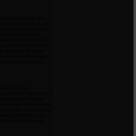
utverschmiert und steif.
. Fassungslos erhob er sich
. Während er müde auf dem
Weg blieb staubig. Es
sufer und setzte sich auf
leganten Zurschaustellung
er golden in der Sonne.
e hoben den Reichtum des
 nach einer Unterkunft,
ng gab es weder
 stattdessen weinte sie vor
eobachtete jeden seiner
nso wie sein Puls und seine
n Zeichen von Zivilisation
ann ging beharrlich den
schien immer heller und