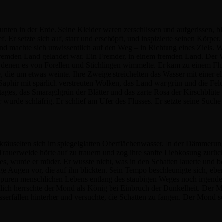
nten in der Erde. Seine Kleider waren zerschlissen und aufgerissen, bl
. Er setzte sich auf, starr und erschöpft, und inspizierte seinen Körper
b und machte sich unwissentlich auf den Weg – in Richtung eines Ziels
m fremden Land gelandet war. Ein Fremder, in einem fremden Land. Der 
in denen es von Forellen und Stichlingen wimmelte. Er kam zu einem Flus
 die um etwas weinte. Ihre Zweige streichelten das Wasser mit einer e
aphir mit spärlich verstreuten Wolken, das Land war grün und die Feld
ages, das Smaragdgrün der Blätter und das zarte Rosa der Kirschblüt
wurde schläfrig. Er schlief am Ufer des Flusses. Er setzte seine Suche
d kräuselten sich im spiegelglatten Oberflächenwasser. In der Dämmeru
uerweide hörte auf zu trauern und zog ihre sanfte Liebkosung zurück,
s, wurde er müder. Er wusste nicht, was in den Schatten lauerte und b
ge Augen vor, die auf ihn blickten. Sein Tempo beschleunigte sich, ebe
uren menschlichen Lebens entlang des staubigen Weges noch irgendei
ich herrschte der Mond als König bei Einbruch der Dunkelheit. Der M
sserfällen hinterher und versuchte, die Schatten zu fangen. Der Mond 