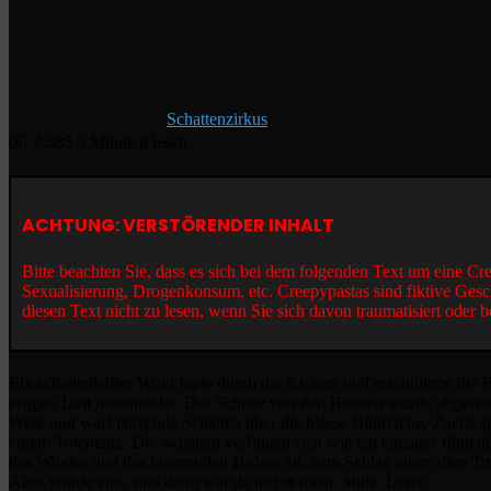
Schattenzirkus
0
2.585
5 Minuten lesen
ACHTUNG: VERSTÖRENDER INHALT
Bitte beachten Sie, dass es sich bei dem folgenden Text um eine C
Sexualisierung, Drogenkonsum, etc. Creepypastas sind fiktive Gesc
diesen Text nicht zu lesen, wenn Sie sich davon traumatisiert oder b
Ein schattenhafter Wind fegte durch die Kiefern und erschütterte die 
eisigen Luft miteinander. Der Schnee von den Borsten wurde abgewo
Weiß und warf tanzende Schatten über die blasse Bildfläche. Zuerst sp
einem Totentanz. Die Schatten verfingen sich wie ein einziges fühl
des Windes und des knarrenden Holzes an, zum Schlag einer alten Trom
Alles wurde eins, und dann war da nichts mehr. Stille. Leere.