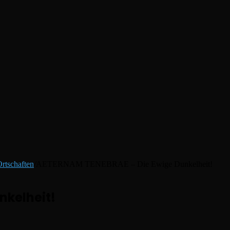
rtschaften
/
AETERNAM TENEBRAE – Die Ewige Dunkelheit!
nkelheit!