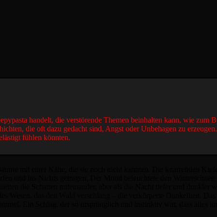
reepypasta handelt, die verstörende Themen beinhalten kann, wie zum B
hichten, die oft dazu gedacht sind, Angst oder Unbehagen zu erzeugen
elästigt fühlen könnten.
Bäume mit einer Kälte, die sie noch nicht kannten. Die knarrenden Kiefer
rfen und ins Nichts getragen. Der Mond beleuchtete den Winterschnee
ielten die Schatten miteinander, aber als die Nacht tiefer und dunkler
endes Wesen, das den Wald verschlang – die verkörperte Dunkelheit. D
mel. Ein Schlag, der so ursprünglich und instinktiv war, dass alles i