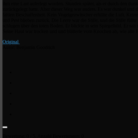
ihm eine Last auferlegt worden. Stunden später, als er durch den dunk
zurückgelegt hatte. Aber dieser Weg war anders. Es war dunkel und d
fahlen Beschaffenheit. Kein Vogelgezwitscher erfüllte die Luft. Keine
und Pest blieben zurück. Die Leere war die Stille, und die Stille fül
schlugen über den toten Boden. Er blickte in sein Spiegelbild. Er sa
Seine Haut war trocken und und blätterte vom Knochen ab, wie alte F
Original
Autor: Benjamin Goodrich
Bewertung:
0
/ 5. Anzahl Bewertungen:
0