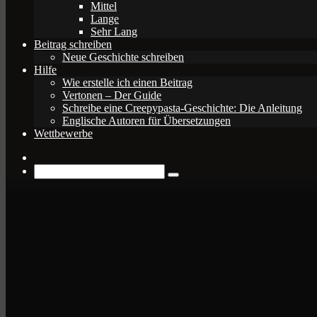
Mittel
Lange
Sehr Lang
Beitrag schreiben
Neue Geschichte schreiben
Hilfe
Wie erstelle ich einen Beitrag
Vertonen – Der Guide
Schreibe eine Creepypasta-Geschichte: Die Anleitung
Englische Autoren für Übersetzungen
Wettbewerbe
Zufälliger
Beitrag
Suche
nach