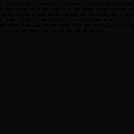
len Wald stolperte, fand er etwas, das wie die Verlängerung des Weges 
ie Bäume waren kahl und skelettartig. Alle Farben waren verblasst un
 Forelle sprang im Bach, und die spiegelglatte Oberfläche blieb unanget
lte die Leere. Er kam zu einem Teich, einem unfruchtbaren und trostlosen
h sich selbst. Seine Augen hatten weder Farbe noch Leben.Es waren ledi
arbe von einer Wand. Die Dunkelheit hatte ihn verzerrt.