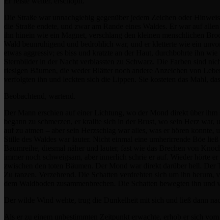
Er reiste weiter, erschöpft.
Die Straße war unnachgiebig gegenüber jedem Zeichen oder Hinweis au
die Straße endete, und zwar am Rande eines Waldes. Er war auf allen 
ihn hinein wie ein Magnet, verschlang den kleinen menschlichen Br
Wald beunruhigend und bedrohlich war, und er kletterte wie ein unvor
etwas aggressiv; es biss und kratzte an der Haut, durchbohrte ihn w
Sternbilder in der Nacht verblassten zu Schwarz. Die Farben sind nich
riesigen Bäumen, die weder Blätter noch andere Anzeichen von Leben
verfolgten ihn und leckten sich die Lippen. Sie kosteten das Mahl, 
Beobachtend, wartend.
Der Mann erschien auf einer Lichtung, wo der Mond direkt über ihm 
begann zu schmerzen, er krallte sich in der Brust, wo sein Herz war, 
auf zu atmen – aber sein Herzschlag war alles, was er hören konnte, 
Stille des Waldes war lauter. Nicht einmal eine umherirrende Böe ließ 
Baumreihe, diesmal näher und lauter, fast wie das Brechen von Knoche
immer noch schweigsam, aber innerlich schrie er auf. Wieder hörte er e
zwischen den toten Bäumen. Der Mond war direkt darüber hell. Der T
Zu tanzen. Verzehrend. Die Schatten verdrehten sich um ihn herum, v
dem Waldboden zusammenbrechen. Die Schatten bewegten ihn und vers
Der wilde Wind wehte, trug die Dunkelheit mit sich und ließ dann na
Als er zu einem unbestimmten Zeitpunkt erwachte, erhob er sich vom Bo