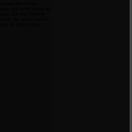
aussah, den er einst
d grau, und Asche wurde zur
astet. Tot. Nur Trübheit
 Teich. Die sanften Wellen
glich die Höhlen übrig.