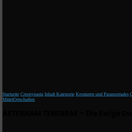
Startseite
/
Creepypasta
/
Inhalt Kategorie
/
Kreaturen und Paranormales
/
O
Mittel
Ortschaften
AETERNAM TENEBRAE – Die Ewige Du