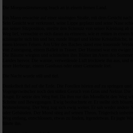
Die Morgendämmerung brach an in einem fernen Land.
Ein Mann erwachte auf einer staubigen Straße, mit dem Gesicht nach u
Sein Gesicht war verkrustet, seine Lippe geplatzt und seine Nase schief
aus seiner Sitzposition, streifte den Schmutz von seiner Kleidung a
Weg lief, versuchte er sich daran zu erinnern, wie er mitten in eine
schlängelte sich hin und her, runde Hügel und kleine Kristallbäche, 
einen kleinen Felsen. Am Ufer des Baches stand eine trauernde Weide,
von Zuneigung, einem Ballett in Trauer. Der Himmel war ein ewiger S
Die Bäume wiegten und schüttelten ihre Blätter im Atem des Sommert
Landes hervor. Die warme, verweilende Luft trocknete ihn aus, und er 
einer Herberge, einem Gasthaus oder einer Gemeinde fort.
Die Nacht wurde still und tief.
Dunkelheit fiel auf die Erde. Die Forellen hörten auf zu springen un
Vogelgezwitscher noch den süßen Geruch von Gras und Nektar. Die Tra
Angst. Er setzte den Weg fort. Da ihm nur das Mondlicht den Weg wie
Schritte und Bewegungen. Ewig beobachtete er. Er stellte sich bösarti
Wahrnehmung. Der Weg zog sich ewig weiter. Er sah weder andere Sp
oder Gebäuden. Der Mond stieg auf seinen Thron. Trügerisch unheiml
Weg entlang, entschlossen, etwas zu finden, irgendetwas. Er jagte Wa
führte ihn.