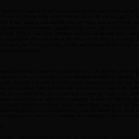
f eine Zivilisation. Sein Geist und sein Körper waren erschöpft; er ko
Vieren und blickte in die weite schwarze Weite, die vor ihm lag. Der W
ocken in den Schatten und umhüllte ihn. Der Mann war zu erschöpft, u
sichtiger und unschuldiger Säugling in die Leere. Die kühle Nachtluft 
ie tausend Nadeln. Alle Farbe verblasste aus dem nächtlichen Wald, un
t weggelaufen. Er kroch tiefer in den Wald hinein, tiefer in die ewige 
 besaßen. Nur Tod und Verfall. Dichter und dunkler. Immer dichter un
das noch kommen wird.
stand. Keuchend, hungernd und durstig brach er in der Mitte der Lich
und wand sich vor Schmerzen. Hinter ihm hörte er einen Ast brechen. Er 
und der Schmerz war alles, worauf er sich konzentrieren konnte. Das Kl
die Äste rascheln. Alles war still, alles war dunkel. Er hörte einen weit
n. Er schwitzte heftig, sein Herzschlag sprengte die Skala, seine Sinn
inen weiteren Bruch, näher, lauter, schneller. Er hörte ein Flüstern, ei
otenkopf. Er war zu schwach. Ein schattiger Wind fegte durch die Kie
erdrehten seinen Geist, verzerrten seine Sicht und ließen ihn in eine
chlangen sein Wesen. Der Schmerz war unerträglich, aber er konnte 
ch.
den, und Schnee begann herunter zu fallen. Er fühlte sich anders, er f