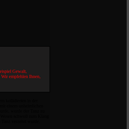
eispiel Gewalt,
. Wir empfehlen Ihnen,
n kollidierten in der
 mit einem unheimlichen
 wurde, wurde der Tanz zu
as Wesen schwoll zum Klang
m Tanz verzehrt wurde.