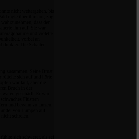
nnte nicht weitergehen, bis
ald ragte über ihm auf, zog
m wahrzunehmen, dass der
lauerte ihm auf. Sie war
d Smaragdbäume und violette
Dunkelheit, vorbei an
d dunkler. Die Schatten
tung zusammen. Seine Brust
rüttelte sich auf und hörte
opfen war laut, aber die
eren Bruch in der
e waren geschärft. Er war
n schwaches Flüstern
fern und begann zu tanzen.
m Bündel von Lumpen auf
nicht schreien.
ühlte sich schwerer, als sei