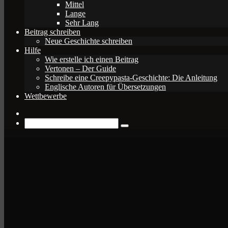
Mittel
Lange
Sehr Lang
Beitrag schreiben
Neue Geschichte schreiben
Hilfe
Wie erstelle ich einen Beitrag
Vertonen – Der Guide
Schreibe eine Creepypasta-Geschichte: Die Anleitung
Englische Autoren für Übersetzungen
Wettbewerbe
Zufälliger
Beitrag
Suche
nach