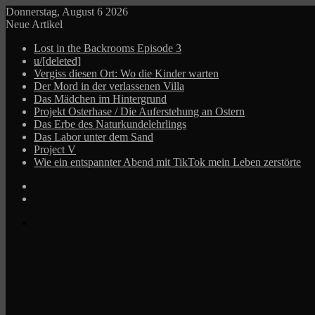
Donnerstag, August 6 2026
Neue Artikel
Lost in the Backrooms Episode 3
u/[deleted]
Vergiss diesen Ort: Wo die Kinder warten
Der Mord in der verlassenen Villa
Das Mädchen im Hintergrund
Projekt Osterhase / Die Auferstehung an Ostern
Das Erbe des Naturkundelehrlings
Das Labor unter dem Sand
Project V
Wie ein entspannter Abend mit TikTok mein Leben zerstörte
Log
In
Zufälliger
Beitrag
Menü