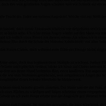
 doch ihre weit geöffneten Augen scheinen starr vor Schreck auf etwas 
dhafte Frucht des Todes aus meinem Angesicht! Weiche von mir Weib des
strömt, doch meine Emotionen scheinen wie tiefgefroren seit ich ein
laire so leiden sehe. Ich richte meine Augen wieder auf den Mann vor mi
 und ich endlich einen Bissen aus diesem nehme. Als wären wir in eine
einen Biss durch die Schale der blutroten Köstlichkeit) von allen Seite
 den Bissen Claires, doch während mein Echo das Einzige bleibt, folgt 
e Arme saßen, doch nun beginnen diese Stümpfe zu wachsen, formen E
Wärme mich plötzlich verlässt, blicke ich hinab auf Claires leblosen K
n dem aus ihrem Mund laufenden Blut, einen knallroten Ton angenomm
ne die wie vom Wahnsinn getriebenen, weit aufgerissenen Augen der Sc
erunglimpfen dieses beinahe künstlerische Meisterwerk.
eichnam somit beinahe gläsern aussehen. Der Mann und die alte Frau, 
ch eines Blickes zu würdigen und folgen scheinbar einem vorgegebenen 
. Gerade als ich mein Haupt erhebe und das Angesicht gen Himmel richte, 
rbindung zum Festland. Sie sind eins geworden, die Insel schwimmt, die 