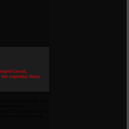
eispiel Gewalt,
. Wir empfehlen Ihnen,
h bereits lange weiß, dass
n einer zarten
ommt mich plötzlich und als
chneeball versunken, von