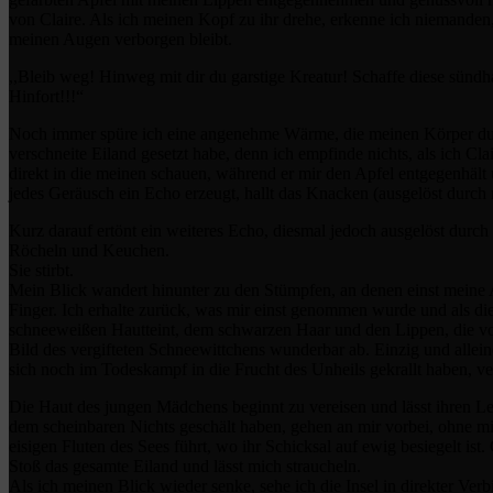
von Claire. Als ich meinen Kopf zu ihr drehe, erkenne ich niemanden,
meinen Augen verborgen bleibt.
,,Bleib weg! Hinweg mit dir du garstige Kreatur! Schaffe diese sün
Hinfort!!!“
Noch immer spüre ich eine angenehme Wärme, die meinen Körper durch
verschneite Eiland gesetzt habe, denn ich empfinde nichts, als ich C
direkt in die meinen schauen, während er mir den Apfel entgegenhält
jedes Geräusch ein Echo erzeugt, hallt das Knacken (ausgelöst durch m
Kurz darauf ertönt ein weiteres Echo, diesmal jedoch ausgelöst durch
Röcheln und Keuchen.
Sie stirbt.
Mein Blick wandert hinunter zu den Stümpfen, an denen einst mein
Finger. Ich erhalte zurück, was mir einst genommen wurde und als die 
schneeweißen Hautteint, dem schwarzen Haar und den Lippen, die vo
Bild des vergifteten Schneewittchens wunderbar ab. Einzig und allei
sich noch im Todeskampf in die Frucht des Unheils gekrallt haben, v
Die Haut des jungen Mädchens beginnt zu vereisen und lässt ihren L
dem scheinbaren Nichts geschält haben, gehen an mir vorbei, ohne mi
eisigen Fluten des Sees führt, wo ihr Schicksal auf ewig besiegelt ist
Stoß das gesamte Eiland und lässt mich straucheln.
Als ich meinen Blick wieder senke, sehe ich die Insel in direkter Ve