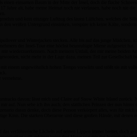
ls einen einsamen Baum in der Mitte der Insel, doch die flache Schneesc
bin 17 Jahre alt, habe meine Heimat noch nie verlassen, habe noch nie d
en.
angenehm und kein einziger Luftzug des lauen Lüftchen, welches die Silh
in den weißen Untergrund einsinken, verspüre ich keine Kälte, sondern
pullover und Winterjacken stecken. Alle bis auf das junge Mädchen, ic
ilnehmern der Insel-Tour eine höchst beunruhigte Miene aufgesetzt hat.
t in mir wiederzuerkennen. Nach meinem Unfall, der mir meine beiden 
d geworden, nicht mehr in der Lage dazu, meinen Teil zur Gesellschaft b
e mit einem ungewöhnlich hohen Tempo vorwärts und stößt sie mit volle
ack.
ir vernehme.
urstracks davon; lässt mich und Claire auf Snow White Island zurück.
er mir auf. Nun sehe ich ihn auch; den stattlichen Prinzen der nun hinter
Szenario daran denke, doch diese Person verkörpert alles, was für mich
ntige Kinn. Die starken Oberarme und diese großen Hände, mit denen 
das verführerische Lächeln auf seinen Lippen immer breiter, doch gerad
einbeißen will, erklingt keine drei Meter von mir das hysterische und 