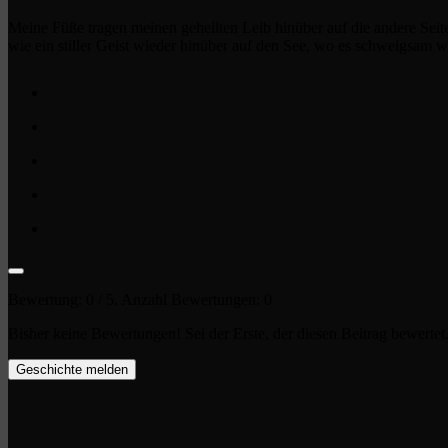
Meine Füße tragen meinen geheilten Leib hinüber auf die andere Seite 
wie ein stiller Geist wieder hinüber auf den See, wo es schweigsam w
Bewertung:
0
/ 5. Anzahl Bewertungen:
0
Bisher keine Bewertungen! Sei der Erste, der diesen Beitrag bewertet
Geschichte melden