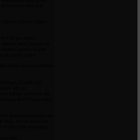
gerichtet zu sein, was
 Teufels! Hinfort Hexe!
en Fuß auf dieses
r, dessen blaue Augen mir
m tiefen Canyon, in dem
n der Insel wieder.
dem Ihren ein verzweifeltes
llenbogen, Hände und
örper. Mit der
en haben, rundet sie das
hönheit, deren Fingernägel
deren Konturen sich nun aus
Weg, der sie tief in die
erzittert ein ruckartiger
Insel lebt…