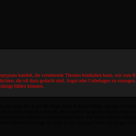
reepypasta handelt, die verstörende Themen beinhalten kann, wie zum B
hichten, die oft dazu gedacht sind, Angst oder Unbehagen zu erzeugen
elästigt fühlen könnten.
uns einen Blick auf die kleine Insel in dessen Mitte, von der ich jedoc
soll ein märchenhafter Ort sein, der angeblich sogar im Hochsommer vo
h innerhalb der nächsten Stunde herausfinden. Ein kalter Schauer überk
s dem Wasser hervorragt, als wäre an der besagten Stelle ein riesiger S