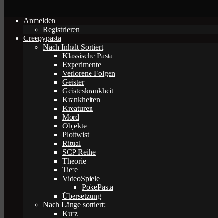
Anmelden
Registrieren
Creepypasta
Nach Inhalt Sortiert
Klassische Pasta
Experimente
Verlorene Folgen
Geister
Geisteskrankheit
Krankheiten
Kreaturen
Mord
Objekte
Plottwist
Ritual
SCP Reihe
Theorie
Tiere
VideoSpiele
PokePasta
Übersetzung
Nach Länge sortiert:
Kurz