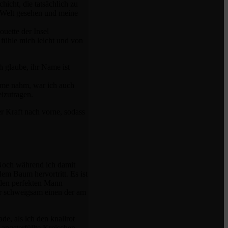
hicht, die tatsächlich zu
ie Welt gesehen und meine
ouette der Insel
 fühle mich leicht und von
h glaube, ihr Name ist
Arme nahm, war ich auch
eizutragen.
r Kraft nach vorne, sodass
 Noch während ich damit
 dem Baum hervortritt. Es ist
 den perfekten Mann
er schweigsam einen der am
e, als ich den knallrot
angsterfüllte Kreischen