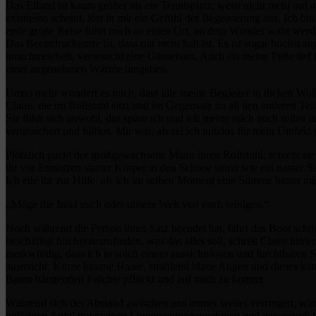
Das Eiland ist kaum größer als ein Tennisplatz, weist nicht mehr auf a
existieren scheint, löst in mir ein Gefühl der Begeisterung aus. Ich 
erste große Reise führt mich an einen Ort, an dem Wunder wahr werd
Das Beeindruckenste ist, dass mir nicht kalt ist. Es ist sogar höchst 
umschmeichelt, verursacht eine Gänsehaut. Auch als meine Füße tief 
einer angenehmen Wärme umgeben.
Umso mehr wundert es mich, dass alle meine Begleiter in dicken Woll
Claire, die im Rollstuhl sitzt und im Gegensatz zu all den anderen Te
Sie fühlt sich unwohl, das spüre ich und ich meine mich auch selbs
verunsichert und hilflos. Mir war, als sei ich nutzlos für mein Umfel
Plötzlich packt der großgewachsene Mann ihren Rollstuhl, schiebt si
ihr vor Entsetzen starrer Körper in den Schnee stürzt wie ein nasser S
Ich eile ihr zur Hilfe, als ich im selben Moment eine Stimme hinter m
,,Möge die Insel euch oder unsere Welt von euch reinigen.“
Noch während die Person ihren Satz beendet hat, fährt das Boot schn
beschäftigt bin herauszufinden, was das alles soll, schreit Claire hint
merkwürdig, dass ich in solch einem aussichtslosen und furchtbaren 
ausmacht. Kurze braune Haare, strahlend blaue Augen und dieses ka
Baum hängenden Früchte pflückt und auf mich zu kommt.
Während sich der Abstand zwischen uns immer weiter verringert, wird 
gefärbten Apfel mit meinen Lippen entgegennehmen und genussvoll hin