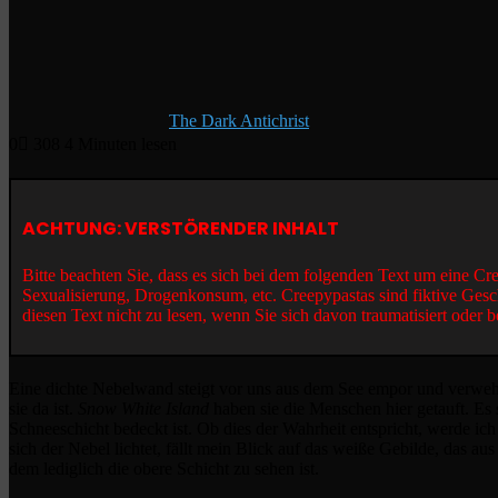
The Dark Antichrist
0
308
4 Minuten lesen
ACHTUNG: VERSTÖRENDER INHALT
Bitte beachten Sie, dass es sich bei dem folgenden Text um eine C
Sexualisierung, Drogenkonsum, etc. Creepypastas sind fiktive Gesc
diesen Text nicht zu lesen, wenn Sie sich davon traumatisiert oder b
Eine dichte Nebelwand steigt vor uns aus dem See empor und verwehrt 
sie da ist.
Snow White Island
haben sie die Menschen hier getauft. Es 
Schneeschicht bedeckt ist. Ob dies der Wahrheit entspricht, werde ic
sich der Nebel lichtet, fällt mein Blick auf das weiße Gebilde, das au
dem lediglich die obere Schicht zu sehen ist.