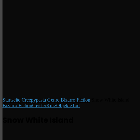
Startseite
/
Creepypasta
/
Genre
/
Bizarro Fiction
/
Snow White Island
Bizarro Fiction
Geister
Kurz
Objekte
Tod
Snow White Island