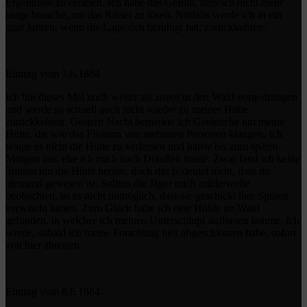
Ergebnisse zu erzielen. Ich habe das Gefühl, dass ich nicht mehr
lange brauche, um das Rätsel zu lösen. Notfalls werde ich in ein
paar Jahren, wenn die Lage sich beruhigt hat, zurückkehren.
Eintrag vom 7.6.1884
Ich bin dieses Mal noch weiter als zuvor in den Wald vorgedrungen
und werde so schnell auch nicht wieder zu meiner Hütte
zurückkehren. Gestern Nacht bemerkte ich Geräusche um meine
Hütte, die wie das Flüstern von mehreren Personen klangen. Ich
wagte es nicht die Hütte zu verlassen und harrte bis zum späten
Morgen aus, ehe ich mich nach Draußen traute. Zwar fand ich keine
Spuren um die Hütte herum, doch das bedeutet nicht, dass da
niemand gewesen ist. Sollten die Jäger mich mittlerweile
beobachten, ist es nicht unmöglich, dass sie geschickt ihre Spuren
verwischt haben. Zum Glück habe ich eine Höhle im Wald
gefunden, in welcher ich meinen Unterschlupf aufbauen konnte. Ich
werde, sobald ich meine Forschung hier abgeschlossen habe, sofort
von hier abreisen.
Eintrag vom 8.6.1884