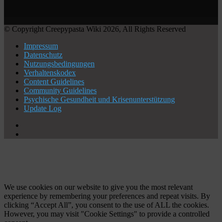
© Copyright Creepypasta Wiki 2026, All Rights Reserved
Impressum
Datenschutz
Nutzungsbedingungen
Verhaltenskodex
Content Guidelines
Community Guidelines
Psychische Gesundheit und Krisenunterstützung
Update Log
X
YouTube
Facebook
X
WhatsApp
Telegram
Schaltfläche
"Zurück
zum
Anfang"
We use cookies on our website to give you the most relevant
experience by remembering your preferences and repeat visits. By
clicking “Accept All”, you consent to the use of ALL the cookies.
However, you may visit "Cookie Settings" to provide a controlled