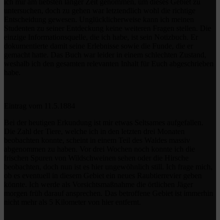
ich mir am liebsten länger Zeit genommen, um dieses Gebiet zu
untersuchen, doch zu gehen war letztendlich wohl die richtige
Entscheidung gewesen. Unglücklicherweise kann ich meinen
Studenten zu seiner Entdeckung keine weiteren Fragen stellen. Die
einzige Informationsquelle, die ich habe, ist sein Notizbuch. Er
dokumentierte damit seine Erlebnisse sowie die Funde, die er
gemacht hatte. Das Buch war leider in einem schlechten Zustand,
weshalb ich den gesamten relevanten Inhalt für Euch abgeschrieben
habe.
Eintrag vom 11.5.1884
Bei der heutigen Erkundung ist mir etwas Seltsames aufgefallen.
Die Zahl der Tiere, welche ich in den letzten drei Monaten
beobachten konnte, scheint in einem Teil des Waldes massiv
abgenommen zu haben. Vor drei Wochen noch konnte ich die
frischen Spuren von Wildschweinen sehen oder die Hirsche
beobachten, doch nun ist es hier ungewöhnlich still. Ich frage mich,
ob es eventuell in diesem Gebiet ein neues Raubtierrevier geben
könnte. Ich werde als Vorsichtsmaßnahme die örtlichen Jäger
morgen früh darauf ansprechen. Das betroffene Gebiet ist immerhin
nicht mehr als 5 Kilometer von hier entfernt.