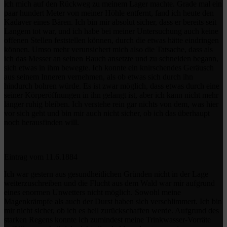
ich mich auf den Rückweg zu meinem Lager machte. Grade mal ein
paar hundert Meter von meiner Höhle entfernt, fand ich heute den
Kadaver eines Bären. Ich bin mir absolut sicher, dass er bereits seit
Langem tot war, und ich habe bei meiner Untersuchung auch keine
offenen Stellen feststellen können, durch die etwas hätte eindringen
können. Umso mehr verunsichert mich also die Tatsache, dass als
ich das Messer an seinen Bauch ansetzte und zu schneiden begann,
sich etwas in ihm bewegte. Ich konnte ein knirschendes Geräusch
aus seinem Inneren vernehmen, als ob etwas sich durch ihn
hindurch bohren würde. Es ist zwar möglich, dass etwas durch eine
seiner Körperöffnungen in ihn gelangt ist, aber ich kann nicht mehr
länger ruhig bleiben. Ich verstehe rein gar nichts von dem, was hier
vor sich geht und bin mir auch nicht sicher, ob ich das überhaupt
noch herausfinden will.
Eintrag vom 11.6.1884
Ich war gestern aus gesundheitlichen Gründen nicht in der Lage
weiterzuschreiben und die Flucht aus dem Wald war mir aufgrund
eines enormen Unwetters nicht möglich. Sowohl meine
Magenkrämpfe als auch der Durst haben sich verschlimmert. Ich bin
mir nicht sicher, ob ich es heil zurückschaffen werde. Aufgrund des
starken Regens konnte ich zumindest meine Trinkwasser-Vorräte