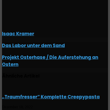
Isaac Kramer
Das
Das Labor unter dem Sand
Labor
unter
Projekt
Projekt Osterhase / Die Auferstehung an
dem
Osterhase
Sand
Ostern
/
Die
Auferstehung
Ähnliche Artikel
an
Ostern
,,Traumfresser“ Komplette Creepypasta
Dezember 18, 2022