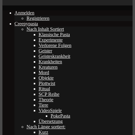
Anmelden
Registrieren
Creepypasta
Nach Inhalt Sortiert
Klassische Pasta
Experimente
Verlorene Folgen
Geister
Geisteskrankheit
Krankheiten
Kreaturen
Mord
Objekte
Plottwist
Ritual
SCP Reihe
Theorie
Tiere
VideoSpiele
PokePasta
Übersetzung
Nach Länge sortiert:
Kurz