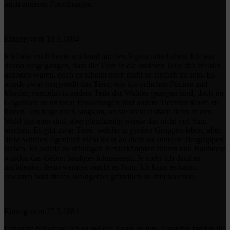
mich anderen Forschungen.
Eintrag vom 18.5.1884
Ich habe mich heute nochmal mit den Jägern unterhalten. Ich war
davon ausgegangen, dass die Tiere in die anderen Teile des Waldes
gezogen waren, doch es scheint doch nicht so einfach zu sein. Es
wurde zwar festgestellt das Tiere, wie die örtlichen Füchse und
Marder, vermehrt in andere Teile des Waldes gezogen sind, doch im
Gegensatz zu unseren Erwartungen sind andere Tierarten kaum zu
finden. Ich frage mich langsam, ob sie nicht einfach tiefer in den
Wald gezogen sind, aber gleichzeitig würde das nicht viel Sinn
machen. Es gibt zwar Tiere, welche in großen Gruppen leben, aber
diese würden eigentlich nicht dicht an dicht zu anderen Tiergruppen
ziehen. Es würde zu ständigen Revierkämpfen führen und Raubtiere
würden das Gebiet häufiger fokussieren. Je mehr ich darüber
nachdenke, desto weniger macht es Sinn. Ich kann es kaum
erwarten bald dieses Waldgebiet gründlich zu durchsuchen.
Eintrag vom 27.5.1884
Langsam bekomme ich es mit der Angst zu tun. Zunächst fanden die