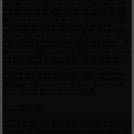
Bei meiner heutigen Erkundung ist mir etwas aufgefallen. Je tiefer
ich in den Wald rein gehe, desto weniger tote Tiere kann ich noch
entdecken. Dafür hat die Vegetation stark zugenommen. Ich habe
auch weitere Rosen gefunden, die ich erst kürzlich entdeckt habe.
Der süße Duft der Rosen ist zumindest eine willkommene
Abwechslung zum ständigen Verwesungsgeruch, doch beruhigen
tut er mich leider nicht. Ich konnte gestern Nacht nicht gut schlafen,
aufgrund von Magenkrämpfen. Abgesehen davon verspüre ich seit
einiger Zeit auch einen ungewöhnlich starken Durst. Meine
Wasserreserven werden wohl in Kürze aufgebraucht sein. Wenn ich
nicht bald Ergebnisse erziele, werde ich aufgeben müssen, aber ich
habe Angst zurück in die Stadt zu gehen. Was soll ich machen,
wenn mich dort ein wütender Mob erwartet und kein Kutscher
bereit wäre mich von dort wegzubringen? Sollte ich angegriffen
werden, ist die Stadtwache meine letzte Hoffnung, aber wer kann
schon sagen, ob die nicht ebenfalls für mich zu einer Bedrohung
werden? Die Angst hat mich zurzeit fest im Griff.
Eintrag vom 9.6.1884
Ich werde morgen meine Sachen packen und diesen verfluchten Ort
verlassen. Ich hatte damit begonnen den Wald weiter zu untersuchen
und Proben von Pflanzen und tierischen Überresten zu nehmen, ehe