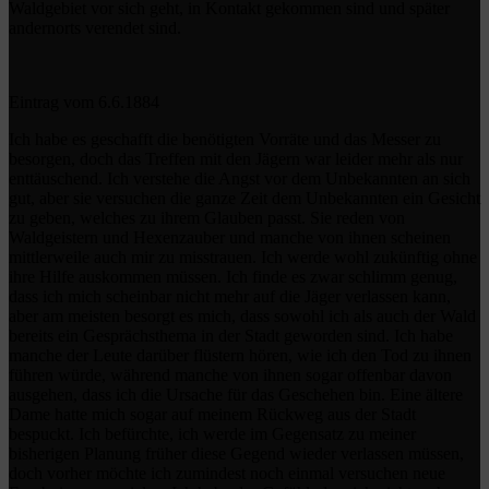
Waldgebiet vor sich geht, in Kontakt gekommen sind und später
andernorts verendet sind.
Eintrag vom 6.6.1884
Ich habe es geschafft die benötigten Vorräte und das Messer zu
besorgen, doch das Treffen mit den Jägern war leider mehr als nur
enttäuschend. Ich verstehe die Angst vor dem Unbekannten an sich
gut, aber sie versuchen die ganze Zeit dem Unbekannten ein Gesicht
zu geben, welches zu ihrem Glauben passt. Sie reden von
Waldgeistern und Hexenzauber und manche von ihnen scheinen
mittlerweile auch mir zu misstrauen. Ich werde wohl zukünftig ohne
ihre Hilfe auskommen müssen. Ich finde es zwar schlimm genug,
dass ich mich scheinbar nicht mehr auf die Jäger verlassen kann,
aber am meisten besorgt es mich, dass sowohl ich als auch der Wald
bereits ein Gesprächsthema in der Stadt geworden sind. Ich habe
manche der Leute darüber flüstern hören, wie ich den Tod zu ihnen
führen würde, während manche von ihnen sogar offenbar davon
ausgehen, dass ich die Ursache für das Geschehen bin. Eine ältere
Dame hatte mich sogar auf meinem Rückweg aus der Stadt
bespuckt. Ich befürchte, ich werde im Gegensatz zu meiner
bisherigen Planung früher diese Gegend wieder verlassen müssen,
doch vorher möchte ich zumindest noch einmal versuchen neue