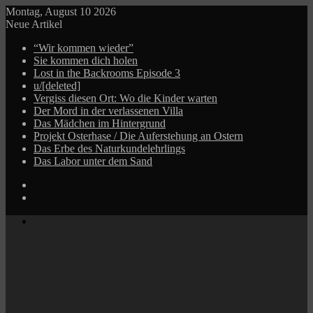
Montag, August 10 2026
Neue Artikel
“Wir kommen wieder”
Sie kommen dich holen
Lost in the Backrooms Episode 3
u/[deleted]
Vergiss diesen Ort: Wo die Kinder warten
Der Mord in der verlassenen Villa
Das Mädchen im Hintergrund
Projekt Osterhase / Die Auferstehung an Ostern
Das Erbe des Naturkundelehrlings
Das Labor unter dem Sand
Log
In
Zufälliger
Beitrag
Menü