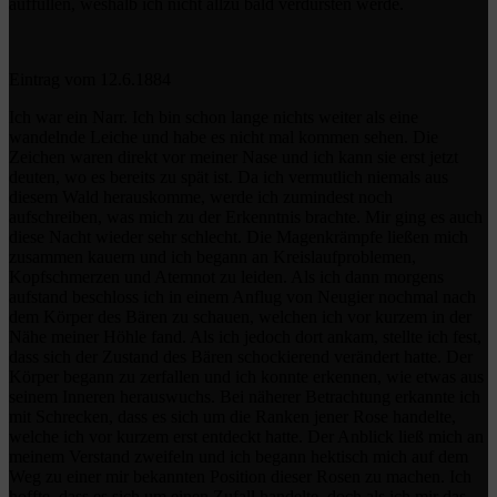
auffüllen, weshalb ich nicht allzu bald verdursten werde.
Eintrag vom 12.6.1884
Ich war ein Narr. Ich bin schon lange nichts weiter als eine
wandelnde Leiche und habe es nicht mal kommen sehen. Die
Zeichen waren direkt vor meiner Nase und ich kann sie erst jetzt
deuten, wo es bereits zu spät ist. Da ich vermutlich niemals aus
diesem Wald herauskomme, werde ich zumindest noch
aufschreiben, was mich zu der Erkenntnis brachte. Mir ging es auch
diese Nacht wieder sehr schlecht. Die Magenkrämpfe ließen mich
zusammen kauern und ich begann an Kreislaufproblemen,
Kopfschmerzen und Atemnot zu leiden. Als ich dann morgens
aufstand beschloss ich in einem Anflug von Neugier nochmal nach
dem Körper des Bären zu schauen, welchen ich vor kurzem in der
Nähe meiner Höhle fand. Als ich jedoch dort ankam, stellte ich fest,
dass sich der Zustand des Bären schockierend verändert hatte. Der
Körper begann zu zerfallen und ich konnte erkennen, wie etwas aus
seinem Inneren herauswuchs. Bei näherer Betrachtung erkannte ich
mit Schrecken, dass es sich um die Ranken jener Rose handelte,
welche ich vor kurzem erst entdeckt hatte. Der Anblick ließ mich an
meinem Verstand zweifeln und ich begann hektisch mich auf dem
Weg zu einer mir bekannten Position dieser Rosen zu machen. Ich
hoffte, dass es sich um einen Zufall handelte, doch als ich mir das