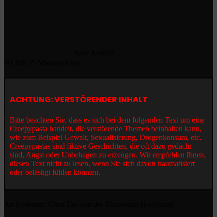
Isaac Kramer
0
348
15 Minuten lesen
ACHTUNG: VERSTÖRENDER INHALT
Bitte beachten Sie, dass es sich bei dem folgenden Text um eine
Creepypasta handelt, die verstörende Themen beinhalten kann,
wie zum Beispiel Gewalt, Sexualisierung, Drogenkonsum, etc.
Creepypastas sind fiktive Geschichten, die oft dazu gedacht
sind, Angst oder Unbehagen zu erzeugen. Wir empfehlen Ihnen,
diesen Text nicht zu lesen, wenn Sie sich davon traumatisiert
oder belästigt fühlen könnten.
An Professor: Chen Tao von der Universität Hongkong