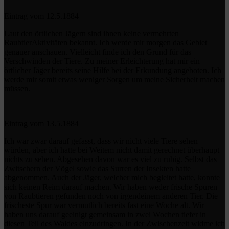
Eintrag vom 12.5.1884
Laut den örtlichen Jägern sind ihnen keine vermehrten
RaubtierAktivitäten bekannt. Ich werde mir morgen das Gebiet
genauer anschauen. Vielleicht finde ich den Grund für das
Verschwinden der Tiere. Zu meiner Erleichterung hat mir ein
örtlicher Jäger bereits seine Hilfe bei der Erkundung angeboten. Ich
werde mir somit etwas weniger Sorgen um meine Sicherheit machen
müssen.
Eintrag vom 13.5.1884
Ich war zwar darauf gefasst, dass wir nicht viele Tiere sehen
würden, aber ich hatte bei Weitem nicht damit gerechnet überhaupt
nichts zu sehen. Abgesehen davon war es viel zu ruhig. Selbst das
Zwitschern der Vögel sowie das Surren der Insekten hatte
abgenommen. Auch der Jäger, welcher mich begleitet hatte, konnte
sich keinen Reim darauf machen. Wir haben weder frische Spuren
von Raubtieren gefunden noch von irgendeinem anderen Tier. Die
frischeste Spur war vermutlich bereits fast eine Woche alt. Wir
haben uns darauf geeinigt gemeinsam in zwei Wochen tiefer in
diesen Teil des Waldes einzudringen. In der Zwischenzeit widme ich