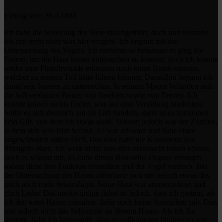
Eintrag vom 28.5.1884
Ich habe die Sezierung der Tiere durchgeführt, doch nun verstehe
ich erst recht nicht was hier vorgeht. Ich begann mit der
Untersuchung des Vogels. Ich entfernte so behutsam es ging die
Federn, um die Haut besser untersuchen zu können, doch ich konnte
weder eine Fleischwunde erkennen noch einen Bruch ertasten,
welcher zu seinem Tod hätte führen können. Daraufhin begann ich
damit sein Inneres zu untersuchen. In seinem Magen befanden sich
die halbverdauten Panzer von Insekten sowie von Beeren. Ich
konnte jedoch nichts finden, was auf eine Vergiftung hindeutete.
Sollte es sich dennoch um ein Gift handeln, dann ist es zumindest
kein Gift, von dem ich etwas weiß. Seltsam jedoch war der Zustand,
in dem sich sein Blut befand. Es war schwarz und hatte einen
ungewöhnlich süßen Duft. Das Blut hatte die Konsistenz von
flüssigem Harz. Ich weiß nicht, was dies verursacht haben könnte,
doch es scheint mir, als habe dieses Blut seine Organe verstopft,
sodass diese ihre Funktion einstellten und der Vogel verstarb. Bei
der Untersuchung des Hasen offenbarte sich mir jedoch etwas das
mich noch mehr beunruhigte. Seine Haut war ausgetrocknet und
glich Leder. Das merkwürdige dabei ist jedoch, dass ich gestern, als
ich den toten Hasen mitnahm, dafür noch keine Anzeichen sah. Dies
war jedoch nicht das Seltsamste an diesem Hasen. Als ich ihn
sezierte, habe ich festgestellt, dass er vollkommen blutleer zu sein