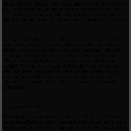
schien. Ich weiß, dass bei toten Tieren das Blut verklumpt, doch das
ein Körper vollständig blutleer ist, habe ich noch nie erlebt. Der
Zustand seiner Organe war jedoch nicht weniger verwunderlich.
Sämtliche Organe in seinem Körper, waren vollständig geschrumpft.
Ich habe den restlichen Tag damit verbracht mir Gedanken über
meine Entdeckung sowie mein weiteres Vorgehen zu machen. Ich
fürchte – dass was auch immer diese Tiere getötet hat – auch mein
Verhängnis werden könnte, doch ich würde es nicht ertragen
können dieses Rätsel ruhen zu lassen. Ich werde mich in den
nächsten Tagen auf eine weitere Reise in den Wald vorbereiten.
Damit ich dieses Mal genauere Untersuchungen anstellen kann,
werde ich mein Zelt, sowie eine Axt zum Feuerholz hacken
mitnehmen. Außerdem darf ich nicht vergessen genug Vorräte
einzupacken.
Eintrag vom 1.6.1884
Das gestrige Unwetter verhinderte meinen Aufbruch, doch heute ist
das Wetter aufgeklart, weshalb meiner Erkundung nun nichts mehr
im Weg stand. Ich habe mein Lager auf einer Waldlichtung errichtet