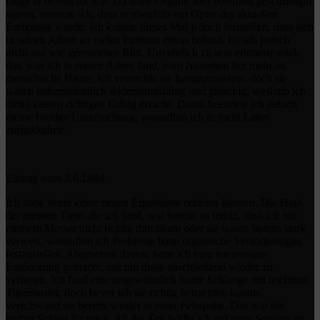
lange er bereits tot war. Da seine Organe aber ebenfalls geschrumpft
waren, vermute ich, dass er ebenfalls ein Opfer der aktuellen
Ereignisse wurde. Ich konnte dieses Mal jedoch feststellen, dass sich
in seinen Adern an vielen Punkten etwas befand. Es sah jedoch
nicht aus wie geronnenes Blut. Um ehrlich zu sein erinnerte mich
das, was ich in seinen Adern fand, vom Aussehen her mehr an
menschliche Haare. Ich versuchte sie herauszuziehen, doch sie
waren außerordentlich widerstandsfähig und glitschig, weshalb ich
dabei keinen richtigen Erfolg erzielte. Damit beendete ich jedoch
meine heutige Untersuchung, woraufhin ich in mein Lager
zurückkehrte.
Eintrag vom 3.6.1884
Ich habe heute keine neuen Ergebnisse erzielen können. Die Haut
der meisten Tiere, die ich fand, war bereits so ledrig, dass ich mit
meinem Messer nicht richtig durchkam oder sie waren bereits stark
verwest, woraufhin ich Probleme hatte organische Veränderungen
festzustellen. Abgesehen davon, hatte ich eine interessante
Entdeckung gemacht, nur um diese anschließend wieder zu
verlieren. Ich fand eine ungewöhnlich bunte Schlange mit leichtem
Tigermuster, doch bevor ich sie richtig betrachten konnte,
verschwand sie bereits wieder in einer Felsspalte. Das war ein
herber Schlag für mich. All die Zeit hoffte ich auf neue Spezien zu