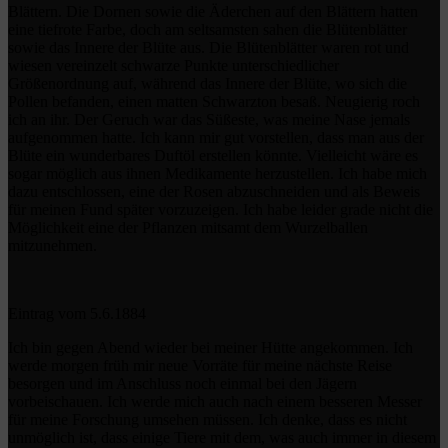
Blättern. Die Dornen sowie die Äderchen auf den Blättern hatten
eine tiefrote Farbe, doch am seltsamsten sahen die Blütenblätter
sowie das Innere der Blüte aus. Die Blütenblätter waren rot und
wiesen vereinzelt schwarze Punkte unterschiedlicher
Größenordnung auf, während das Innere der Blüte, wo sich die
Pollen befanden, einen matten Schwarzton besaß. Neugierig roch
ich an ihr. Der Geruch war das Süßeste, was meine Nase jemals
aufgenommen hatte. Ich kann mir gut vorstellen, dass man aus der
Blüte ein wunderbares Duftöl erstellen könnte. Vielleicht wäre es
sogar möglich aus ihnen Medikamente herzustellen. Ich habe mich
dazu entschlossen, eine der Rosen abzuschneiden und als Beweis
für meinen Fund später vorzuzeigen. Ich habe leider grade nicht die
Möglichkeit eine der Pflanzen mitsamt dem Wurzelballen
mitzunehmen.
Eintrag vom 5.6.1884
Ich bin gegen Abend wieder bei meiner Hütte angekommen. Ich
werde morgen früh mir neue Vorräte für meine nächste Reise
besorgen und im Anschluss noch einmal bei den Jägern
vorbeischauen. Ich werde mich auch nach einem besseren Messer
für meine Forschung umsehen müssen. Ich denke, dass es nicht
unmöglich ist, dass einige Tiere mit dem, was auch immer in diesem