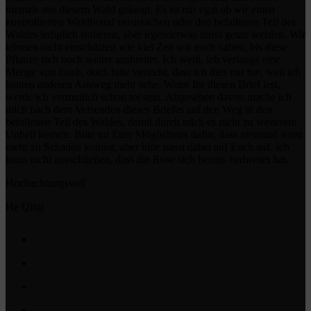
niemals aus diesem Wald gelangt. Es ist mir egal ob wir einen
kontrollierten Waldbrand verursachen oder den befallenen Teil des
Waldes lediglich isolieren, aber irgendetwas muss getan werden. Wir
können nicht einschätzen wie viel Zeit wir noch haben, bis diese
Pflanze sich noch weiter ausbreitet. Ich weiß, ich verlange eine
Menge von Euch, doch bitte versteht, dass ich dies nur tue, weil ich
keinen anderen Ausweg mehr sehe. Wenn Ihr diesen Brief lest,
werde ich vermutlich schon tot sein. Abgesehen davon mache ich
mich nach dem Versenden dieses Briefes auf den Weg in den
befallenen Teil des Waldes, damit durch mich es nicht zu weiterem
Unheil kommt. Bitte tut Euer Möglichstes dafür, dass niemand sonst
mehr zu Schaden kommt, aber bitte passt dabei auf Euch auf. Ich
kann nicht ausschließen, dass die Rose sich bereits verbreitet hat.
Hochachtungsvoll
He Qing