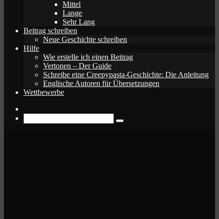
Mittel
Lange
Sehr Lang
Beitrag schreiben
Neue Geschichte schreiben
Hilfe
Wie erstelle ich einen Beitrag
Vertonen – Der Guide
Schreibe eine Creepypasta-Geschichte: Die Anleitung
Englische Autoren für Übersetzungen
Wettbewerbe
Zufälliger
Beitrag
Suche
nach