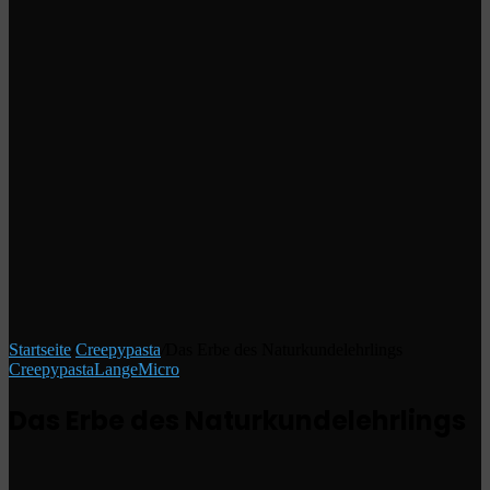
Startseite
/
Creepypasta
/
Das Erbe des Naturkundelehrlings
Creepypasta
Lange
Micro
Das Erbe des Naturkundelehrlings