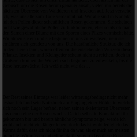
Gebüsch um die Rosen herum genauer ansah, vielen mir bereits die
nächsten Überreste von Waldtieren und Insekten auf. Jetzt verstehe
ich, was uns alle zum Tode verdammt hat. Wir alle sind in Kontakt
mit den Pollen dieser scheußlichen Rosen gekommen. Sie scheinen
nicht wie gewöhnliche Pollen zu funktionieren, eher so als ob man
den Samen einer Blume mit den Sporen eines Pilzes vermischt hätte.
Wir atmen sie ein und sie beginnen in uns zu wachsen, nein sie
ernähren sich geradezu von uns. Die haarähnliche Struktur, die ich
in den Tieren fand, waren offenbar die entstehenden Wurzeln dieser
Pflanze. Insekten und Kleingetier scheint nicht zu reichen, doch in
Größeren können die Wurzeln sich beginnen zu entwickeln, bis die
Rose herauswächst. Ich weiß nicht wie das…
Der Rest seines Eintrags war leider witterungsbedingt nicht mehr
lesbar. Ich fand sein Notizbuch am Eingang einer Höhle, in welcher
sich noch sein Lager befand, neben seinen skelettierten Überresten,
aus denen eine der Rosen wuchs. Da ich selbst in Kontakt mit ihr
gekommen bin und bereits ähnliche Symptome zeige, werde ich
wohl auch nicht viel länger leben, doch das ist wohl lediglich das
Karma dafür, dass ich nicht für ihn da war, als er mich am meisten
brauchte. Wir müssen unbedingt dafür sorgen, dass diese Rose