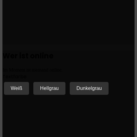
Wer ist online
Im Moment ist niemand online.
Textfarbe
Weiß
Hellgrau
Dunkelgrau