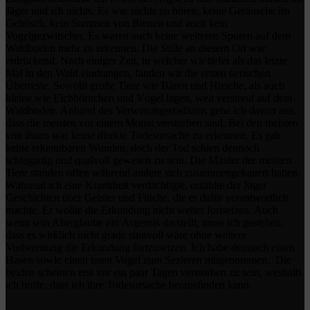
Jäger und ich nichts. Es war nichts zu hören, keine Geräusche im
Gebüsch, kein Summen von Bienen und auch kein
Vogelgezwitscher. Es waren auch keine weiteren Spuren auf dem
Waldboden mehr zu erkennen. Die Stille an diesem Ort war
erdrückend. Nach einiger Zeit, in welcher wir tiefer als das letzte
Mal in den Wald eindrangen, fanden wir die ersten tierischen
Überreste. Sowohl große Tiere wie Bären und Hirsche, als auch
kleine wie Eichhörnchen und Vögel lagen, weit verstreut auf dem
Waldboden. Anhand des Verwesungsstadiums gehe ich davon aus,
dass die meisten vor einem Monat verstorben sind. Bei den meisten
von ihnen war keine direkte Todesursache zu erkennen. Es gab
keine erkennbaren Wunden, doch der Tod schien dennoch
schlagartig und qualvoll gewesen zu sein. Die Mäuler der meisten
Tiere standen offen während andere sich zusammengekauert hatten.
Während ich eine Krankheit verdächtigte, erzählte der Jäger
Geschichten über Geister und Flüche, die er dafür verantwortlich
machte. Er wollte die Erkundung nicht weiter fortsetzen. Auch
wenn sein Aberglaube ein Ärgernis darstellt, muss ich gestehen,
dass es wirklich nicht grade sinnvoll wäre ohne weitere
Vorbereitung die Erkundung fortzusetzen. Ich habe dennoch einen
Hasen sowie einen toten Vogel zum Sezieren mitgenommen. Die
beiden scheinen erst vor ein paar Tagen verstorben zu sein, weshalb
ich hoffe, dass ich ihre Todesursache herausfinden kann.