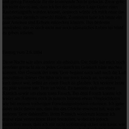
und genug Feuerholz für die kommende Nacht gehackt. Zwar gehe
ich nicht davon aus, dass ich bei der aktuellen Lage Opfer eines
Raubtierangriffs werden könnte, dennoch würde ich mich ohne das
Lagerfeuer ziemlich unwohl fühlen. Zumindest habe ich heute ein
paar Ameisen und Echsen entdecken können. Das bedeutet
zumindest, das es doch nicht nur noch pflanzliches Leben im Wald
zu geben scheint.
Eintrag vom 2.6.1884
Diese Nacht war alles andere als erholsam. Die Stille hat mich noch
nervöser gemacht als es jedes Geräusch im Gebüsch hätte machen
können. Der Gestank der toten Tiere beginnt nach und nach die Luft
auszufüllen. Dieser Ort fühlt sich nur noch falsch an, weshalb ich
kurz davor war, selbst an einen Fluch zu glauben. Ich sezierte heute
ein paar weitere tote Tiere im Wald. Es handelte sich um einen
Kranich sowie um einen toten Frosch. Bei dem Frosch konnte ich
weder am Äußeren noch in seinem Inneren etwas Vergleichbares
wie bei meinen vorherigen Forschungsobjekten erkennen. Ich gehe
daher nicht davon aus, dass ihn das Gleiche erwischt hat, was die
anderen Tiere dahinraffte. Beim Kranich wiederum konnte ich
erneut eine vertrocknete Haut feststellen, wobei ich jedoch
klarstellen muss, dass ich mir nicht vollständig sicher sein kann, wie