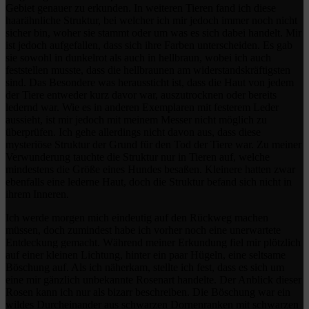
Gebiet genauer zu erkunden. In weiteren Tieren fand ich diese
haarähnliche Struktur, bei welcher ich mir jedoch immer noch nicht
sicher bin, woher sie stammt oder um was es sich dabei handelt. Mir
ist jedoch aufgefallen, dass sich ihre Farben unterscheiden. Es gab
sie sowohl in dunkelrot als auch in hellbraun, wobei ich auch
feststellen musste, dass die hellbraunen am widerstandskräftigsten
sind. Das Besondere was heraussticht ist, dass die Haut von jedem
der Tiere entweder kurz davor war, auszutrocknen oder bereits
ledernd war. Wie es in anderen Exemplaren mit festerem Leder
aussieht, ist mir jedoch mit meinem Messer nicht möglich zu
überprüfen. Ich gehe allerdings nicht davon aus, dass diese
mysteriöse Struktur der Grund für den Tod der Tiere war. Zu meiner
Verwunderung tauchte die Struktur nur in Tieren auf, welche
mindestens die Größe eines Hundes besaßen. Kleinere hatten zwar
ebenfalls eine lederne Haut, doch die Struktur befand sich nicht in
ihrem Inneren.
Ich werde morgen mich eindeutig auf den Rückweg machen
müssen, doch zumindest habe ich vorher noch eine unerwartete
Entdeckung gemacht. Während meiner Erkundung fiel mir plötzlich
auf einer kleinen Lichtung, hinter ein paar Hügeln, eine seltsame
Böschung auf. Als ich näherkam, stellte ich fest, dass es sich um
eine mir gänzlich unbekannte Rosenart handelte. Der Anblick dieser
Rosen kann ich nur als bizarr beschreiben. Die Böschung war ein
wildes Durcheinander aus schwarzen Dornenranken mit schwarzen