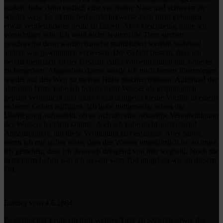
stoßen, habe dann endlich eine vor meine Nase und schon ist sie
wieder weg. Es ist mir bedauerlicherweise auch nicht gelungen
etwas vergleichbares heute zu finden. Aber gleichzeitig sollte ich
vorsichtiger sein. Ich weiß nicht, warum die Tiere sterben,
geschweige denn warum manche mumifiziert werden während
andere wie gewöhnlich verwesen. Die Gefahr besteht, dass ich
bereits mehrfach an der Ursache dafür vorbeigelaufen bin, ohne es
zu bemerken. Abgesehen davon werde ich mich bereits übermorgen
wieder auf den Weg zu meiner Hütte machen müssen. Aufgrund der
aktuellen Hitze habe ich bereits mehr Wasser als ursprünglich
geplant verbraucht und muss somit dringend meine Vorräte in einem
sicheren Gebiet auffüllen. Ich habe mittlerweile schon die
Überlegung aufgestellt, ob es sich um eine neuartige Verunreinigung
des Wassers handeln könnte, doch ich habe nicht ausreichend
Anhaltspunkte, um diese Vermutung zu bestätigen. Aber selbst,
wenn ich mir sicher wäre, dass das Wasser ungefährlich ist, so muss
ich gestehen, dass ich dennoch dringend von hier wegwill. Noch nie
in meinem Leben war ich so sehr vom Tod umgeben wie an diesem
Ort.
Eintrag vom 4.6.1884
Es gelang mir heute ein paar weitere Tiere zu sezieren sowie das