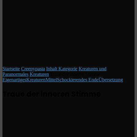
Startseite
/
Creepypasta
/
Inhalt Kategorie
/
Kreaturen und
Paranormales
/
Kreaturen
/
Traue der inneren Stimme
Eigenartiges
Kreaturen
Mittel
Schockierendes Ende
Übersetzung
Traue der inneren Stimme