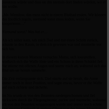
passieren würde und dass sie ihn niemals dort finden würden, wo er
hin wollte.
„Mr. Wimslow, das muss nicht in einem Blutbad enden. Wir können
das friedlich regeln, niemand sonst muss leiden, wenn Sie
kooperieren…“
Niemand sonst? Was hat er…
Als ich näher kam, sah mich Dad und trat einen Schritt zurück,
schaute in den Raum, in dem ich gewesen war und murmelte vor
sich hin.
In diesem kurzen Moment versuchte Mama, sich loszureißen,
wodurch sich die Waffe löste und ein Schuss in ihren Schädel fiel.
Sie stürzte mit offenen Augen und starrte mich an, während sich das
Blut um sie herum sammelte.
Die Zeit verlangsamte sich. Dad starrte auf sie herab, die Arme
immer noch in ihrer Position, und sagte etwas, bevor er die Waffe
auf mich richtete und lächelte.
Im Nu wurde er von den Beamten niedergeschossen und fiel
rückwärts durch die Fliegengittertür, zuckte und murmelte, während
ich von den Beamten weggezogen wurde und immer noch schrie.
Das einzige Geräusch in meinen Ohren war der innere Monolog,