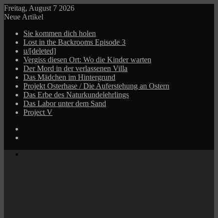
Freitag, August 7 2026
Neue Artikel
Sie kommen dich holen
Lost in the Backrooms Episode 3
u/[deleted]
Vergiss diesen Ort: Wo die Kinder warten
Der Mord in der verlassenen Villa
Das Mädchen im Hintergrund
Projekt Osterhase / Die Auferstehung an Ostern
Das Erbe des Naturkundelehrlings
Das Labor unter dem Sand
Project V
Log
In
Zufälliger
Beitrag
Menü