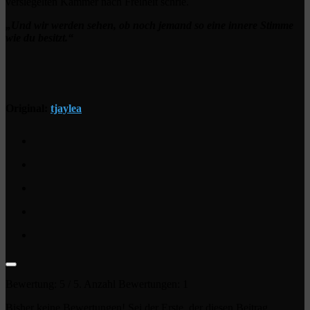
versiegelten Kammer nach Freiheit schrie.
„Und wir werden sehen, ob noch jemand so eine innere Stimme
wie du besitzt.“
Original:
tjaylea
Bewertung:
5
/ 5. Anzahl Bewertungen:
1
Bisher keine Bewertungen! Sei der Erste, der diesen Beitrag