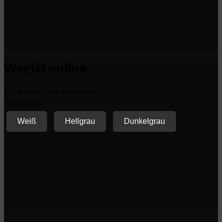
Wer ist online
Im Moment ist niemand online.
Textfarbe
Weiß
Hellgrau
Dunkelgrau