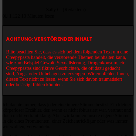
Sally C. (Redakteur)
0
1.122
13 Minuten lesen
ACHTUNG: VERSTÖRENDER INHALT
Bitte beachten Sie, dass es sich bei dem folgenden Text um eine
Creepypasta handelt, die verstörende Themen beinhalten kann,
wie zum Beispiel Gewalt, Sexualisierung, Drogenkonsum, etc.
Creepypastas sind fiktive Geschichten, die oft dazu gedacht
sind, Angst oder Unbehagen zu erzeugen. Wir empfehlen Ihnen,
diesen Text nicht zu lesen, wenn Sie sich davon traumatisiert
oder belästigt fühlen könnten.
Ich dachte immer, dass jeder eine innere Stimme besitzt. Ein kleiner
körperloser Erzähler, der, wenn er nicht fokussiert war, vertraut und
doch nicht vertraut klang. Aber wir konnten unsere eigene Stimme
in die eines Prominenten, einer Zeichentrickfigur oder was immer
wir wollten, verwandeln.