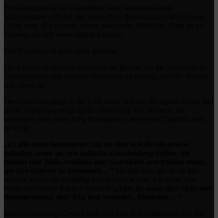
Etwas raschelt in der Dunkelheit, nicht weit von einem
Müllcontainer entfernt, der neben dem Hintereingang des Cabaret
Clubs steht. Ein Haufen dicker, stinkender Müllsäcke fängt an zu
knittern, als sich etwas dagegen drückt.
Der Groschen ist noch nicht gefallen.
Die Chemie in meinem Gehirn tat ihr Bestes, um die Neuronen zu
aktivieren und eine schlaue Vermutung zu äußern, aber die Stimme
war zuerst da.
Der Groschen hängt in der Luft, dreht sich um die eigene Achse und
meine Gänsehaut steigt an die Oberfläche wie Insekten, die
versuchen, sich einen Weg freizugraben, bevor das Unglück auch
sie ereilt.
„Es gibt einen besonderen Ort, an dem sich die Menschen
befinden, wenn sie eine kritische Entscheidung treffen. Sie
bleiben eine Weile, erzählen eine Geschichte und trinken etwas,
um ihre Antwort zu bekommen…“
Sie hält inne, als ob sie ihre
nächste Wortwahl sorgfältig überdenken würde. Ich spüre, wie
etwas auf meinen Rücken krabbelt.
„Aber du musst dich nicht dort
hinunterwagen, dein Weg liegt woanders. Immerhin…“
Eine schwerfällige Gestalt reißt sich von dem Müllhaufen los. Ein