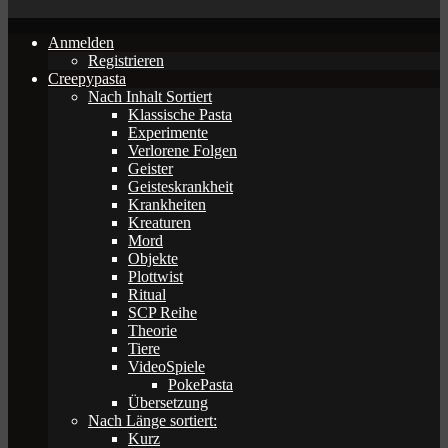
Anmelden
Registrieren
Creepypasta
Nach Inhalt Sortiert
Klassische Pasta
Experimente
Verlorene Folgen
Geister
Geisteskrankheit
Krankheiten
Kreaturen
Mord
Objekte
Plottwist
Ritual
SCP Reihe
Theorie
Tiere
VideoSpiele
PokePasta
Übersetzung
Nach Länge sortiert:
Kurz