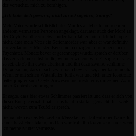
der versuchte, mich zu beruhigen.
„Ich habe dich gewarnt, nicht zurückzugehen, Sunny.“
Mein Vater wurde schließlich des Mordes an Micah und mehreren
anderen vermissten Personen angeklagt, darunter auch der Mord an
der Coyle Familie vor etwa anderthalb Jahrzehnten. Ich behaupte
nicht, dass mein Vater ein Serienmörder war, aber er war definitiv
ein verdammtes Monster. Bei seinem einzigen Termin bei einem
Psychiater, Monate bevor er geschnappt wurde, sprach er darüber,
dass er sich nie selbst fühlte, wenn er wütend war. Er sagte, dass es
so sei, als ob ihn etwas überkam und ihn dazu zwang, schlimme
Dinge zu tun, dass er sich zwar noch bewusst sei, aber kaum noch.
Wenn er mit seinen Wutanfällen fertig war und sich unter Kontrolle
hatte, ging er zum Coyle-Anwesen und meditierte, um seinen Zorn
unter Kontrolle zu bringen.
Er sagte, dass hier etwas Schlimmes passiert ist und dass er sich von
dieser Energie ernährt hat… das hat ihn stärker gemacht. Ich weiß
nicht, wovon zum Teufel er sprach.
Sie nannten es das Minoeshan-Massaker, ein farbenfroher Name für
einen hässlichen Mann, und ich war froh, ihn los zu sein, auch wenn
ich meine Mutter vermisste.