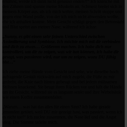
ernährst, werde ich dann nicht genauso enden?!“ Ich knirsche mit
den Zähnen und spanne meine Muskeln an. Schmerz breitet sich in
meinem Körper aus, als ich mich wehre, meinen Schritt stoppe und
gegen eine Wand pralle, von der ich mich nicht abwenden wollte,
ehe ich anhalten konnte. Mein Gesicht schlägt gegen den Betonstahl
und Blut spritzt aus meiner Nase, während ich ächze.
„Sunny, es gibt einen sehr feinen Unterschied zwischen
Assimilierung und Symbiose. Ich möchte mich mit dir verbinden
und dich zu etwas… Größerem machen. Ich habe dich nur
kontrolliert, um dir zu zeigen, was wir tun können, ich habe dir
gesagt, was passieren wird, nur um zu zeigen, wozu DU fähig
bist…“
Ich ziehe meine Hände vom Gesicht und sehe, wie dieselbe hoch
aufragende Gestalt rückwärts auf mich zugeht, die Füße zu mir
gedreht, die Knie nach hinten gebeugt und bei jedem mühsamen
Stöhnen knackend. Sie beugt ihren Rücken vor und hält die Hände
um ihr Gesicht, während sie es langsam senkt und ihre Wirbelsäule
wie einen Koffer zusammenfaltet.
„Warum… was hat das alles für einen Sinn? Ich habe gerade
jemanden getötet, weil DU mir gezeigt hast, was passiert, wenn ich
es nicht tue!“ Ich zuckte zusammen, die Nase lief und die Angst
stieg. Die Stimme tadelte mich.