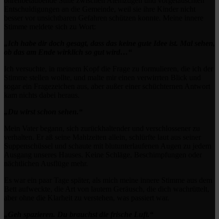
ohrenbetäubende Stille zwischen Atemzügen und vorgetäuschten
Entschuldigungen an die Gemeinde, weil sie ihre Kinder nicht
besser vor unsichtbaren Gefahren schützen konnte. Meine innere
Stimme meldete sich zu Wort:
„Ich habe dir doch gesagt, dass das keine gute Idee ist. Mal sehen,
ob das am Ende wirklich so gut wird…“
Ich versuchte, in meinem Kopf die Frage zu formulieren, die ich der
Stimme stellen wollte, und malte mir einen verwirrten Blick und
sogar ein Fragezeichen aus, aber außer einer schüchternen Antwort
kam nichts dabei heraus.
„Du wirst schon sehen.“
Mein Vater begann, sich zurückhaltender und verschlossener zu
verhalten. Er aß seine Mahlzeiten allein, schlürfte laut aus seiner
Suppenschüssel und schaute mit blutunterlaufenen Augen zu jedem
Ausgang unseres Hauses. Keine Schläge, Beschimpfungen oder
nächtlichen Ausflüge mehr.
Es war ein paar Tage später, als mich meine innere Stimme aus dem
Bett aufweckte, die Art von lautem Geräusch, die dich wachrüttelt,
aber ohne die Klarheit zu verstehen, was passiert war.
„Geh spazieren. Du brauchst die frische Luft.“