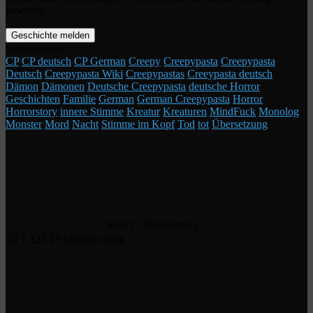
bewertet.
Geschichte melden
Schlagwörter
CP
CP deutsch
CP German
Creepy
Creepypasta
Creepypasta
Deutsch
Creepypasta Wiki
Creepypastas
Creeypasta deutsch
Dämon
Dämonen
Deutsche Creepypasta
deutsche Horror
Geschichten
Familie
German
German Creepypasta
Horror
Horrorstory
innere Stimme
Kreatur
Kreaturen
MindFuck
Monolog
Monster
Mord
Nacht
Stimme im Kopf
Tod
tot
Übersetzung
Sally C. (Redakteur)
0
1.122
13 Minuten lesen
Facebook
X
LinkedIn
Tumblr
Pinterest
Reddit
VKontakte
WhatsApp
Telegram
Viber
Per
Drucken
E-
Mail
teilen