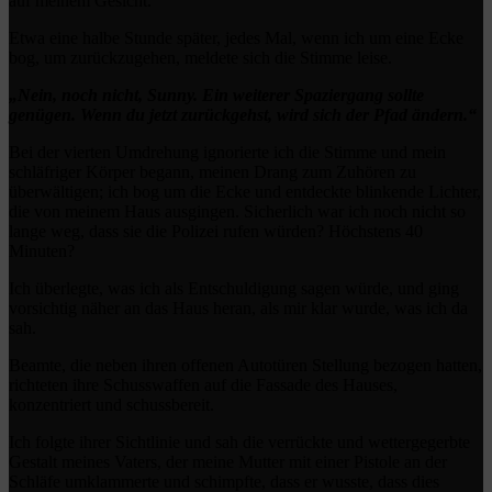
auf meinem Gesicht.
Etwa eine halbe Stunde später, jedes Mal, wenn ich um eine Ecke
bog, um zurückzugehen, meldete sich die Stimme leise.
„Nein, noch nicht, Sunny. Ein weiterer Spaziergang sollte
genügen. Wenn du jetzt zurückgehst, wird sich der Pfad ändern.“
Bei der vierten Umdrehung ignorierte ich die Stimme und mein
schläfriger Körper begann, meinen Drang zum Zuhören zu
überwältigen; ich bog um die Ecke und entdeckte blinkende Lichter,
die von meinem Haus ausgingen. Sicherlich war ich noch nicht so
lange weg, dass sie die Polizei rufen würden? Höchstens 40
Minuten?
Ich überlegte, was ich als Entschuldigung sagen würde, und ging
vorsichtig näher an das Haus heran, als mir klar wurde, was ich da
sah.
Beamte, die neben ihren offenen Autotüren Stellung bezogen hatten,
richteten ihre Schusswaffen auf die Fassade des Hauses,
konzentriert und schussbereit.
Ich folgte ihrer Sichtlinie und sah die verrückte und wettergegerbte
Gestalt meines Vaters, der meine Mutter mit einer Pistole an der
Schläfe umklammerte und schimpfte, dass er wusste, dass dies