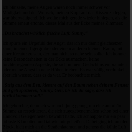
Ich blinzelte, meine Augen waren noch immer schwer vor
Müdigkeit und der Wunsch, meinen Kopf auf das Kissen zu legen,
war überwältigend. Ich wollte mich gerade wieder hinlegen, als die
Stimme erneut ertönte, dieses Mal aus der Ecke meines Zimmers:
„Du brauchst wirklich frische Luft, Sunny.“
Ich spürte ein Urgefühl der Angst, das ich nur damit gleichsetzen
kann, in einer Tigergrube oder einem anderen kleinen Raum, mit
einer Kreatur zu sein, der man nicht so nahe sein sollte. Ich konnte
keine Besonderheiten in der Ecke ausmachen, keine
furchterregenden Aspekte, die sich in mein Gedächtnis einbrannten
oder meine Angst in neue Höhen trieben. Es war völlig verdunkelt,
aber ich wusste, dass es da war. Er beobachtete mich.
„Steig aus dem Bett, klettere auf den Baum neben deinem Fenster
und geh spazieren, Sunny. Geh, bis ich dir sage, dass ich
zurückkommen soll.“
Ich gehorchte, denn ich war noch jung genug, um eine autoritäre
Stimme zu respektieren, die sich zugegebenermaßen schon bei einer
Handvoll Gelegenheiten bewährt hatte. Ich schnappte mir ein paar
robuste Klamotten und tat wie mir geheißen. Dabei ging ich um den
Block, hielt mich an die Straßenlaternen und genoss die kühle Luft