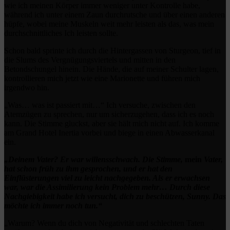
wie ich meinen Körper immer weniger unter Kontrolle habe,
während ich unter einem Zaun durchrutsche und über einen anderen
hüpfe, wobei meine Muskeln weit mehr leisten als das, was mein
durchschnittliches Ich leisten sollte.
Schon bald sprinte ich durch die Hintergassen von Sturgeon, tief in
die Slums des Vergnügungsviertels und mitten in den
Betondschungel hinein. Die Hände, die auf meiner Schulter lagen,
kontrollieren mich jetzt wie eine Marionette und führen mich
irgendwo hin.
„Was… was ist passiert mit…“ Ich versuche, zwischen den
Atemzügen zu sprechen, nur um sicherzugehen, dass ich es noch
kann. Die Stimme gluckst, aber sie hält mich nicht auf. Ich komme
am Grand Hotel Inertia vorbei und biege in einen Abwasserkanal
ein.
„Deinem Vater? Er war willensschwach. Die Stimme,
mein
Vater,
hat schon früh zu ihm gesprochen, und er hat den
Einflüsterungen viel zu leicht nachgegeben. Als er erwachsen
war, war die Assimilierung kein Problem mehr… Durch diese
Nachgiebigkeit habe ich versucht, dich zu beschützen, Sunny. Das
möchte ich immer noch tun.“
„Warum? Wenn du dich von Negativität und schlechten Taten