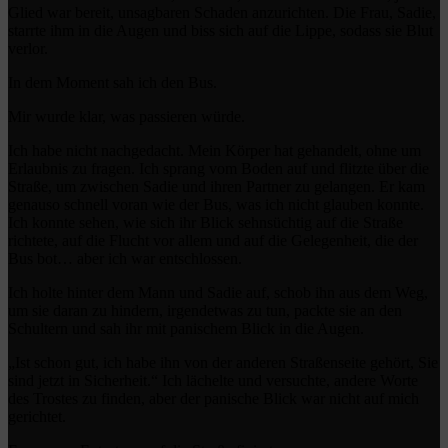
Glied war bereit, unsagbaren Schaden anzurichten. Die Frau, Sadie,
starrte ihm in die Augen und biss sich auf die Lippe, sodass sie Blut
verlor.
In dem Moment sah ich den Bus.
Mir wurde klar, was passieren würde.
Ich habe nicht nachgedacht. Mein Körper hat gehandelt, ohne um
Erlaubnis zu fragen. Ich sprang vom Boden auf und flitzte über die
Straße, um zwischen Sadie und ihren Partner zu gelangen. Er kam
genauso schnell voran wie der Bus, was ich nicht glauben konnte.
Ich konnte sehen, wie sich ihr Blick sehnsüchtig auf die Straße
richtete, auf die Flucht vor allem und auf die Gelegenheit, die der
Bus bot… aber ich war entschlossen.
Ich holte hinter dem Mann und Sadie auf, schob ihn aus dem Weg,
um sie daran zu hindern, irgendetwas zu tun, packte sie an den
Schultern und sah ihr mit panischem Blick in die Augen.
„Ist schon gut, ich habe ihn von der anderen Straßenseite gehört, Sie
sind jetzt in Sicherheit.“ Ich lächelte und versuchte, andere Worte
des Trostes zu finden, aber der panische Blick war nicht auf mich
gerichtet.