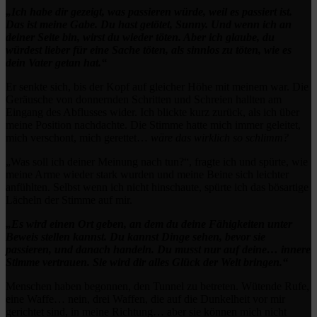
„Ich habe dir gezeigt, was passieren würde, weil es passiert ist.
Das ist meine Gabe. Du hast getötet, Sunny. Und wenn ich an
deiner Seite bin, wirst du wieder töten. Aber ich glaube, du
würdest lieber für eine Sache töten, als sinnlos zu töten, wie es
dein Vater getan hat.“
Er senkte sich, bis der Kopf auf gleicher Höhe mit meinem war. Die
Geräusche von donnernden Schritten und Schreien hallten am
Eingang des Abflusses wider. Ich blickte kurz zurück, als ich über
meine Position nachdachte. Die Stimme hatte mich immer geleitet,
mich verschont, mich gerettet…
wäre das wirklich so schlimm?
„Was soll ich deiner Meinung nach tun?“, fragte ich und spürte, wie
meine Arme wieder stark wurden und meine Beine sich leichter
anfühlten. Selbst wenn ich nicht hinschaute, spürte ich das bösartige
Lächeln der Stimme auf mir.
„Es wird einen Ort geben, an dem du deine Fähigkeiten unter
Beweis stellen kannst. Du kannst Dinge sehen, bevor sie
passieren, und danach handeln. Du musst nur auf deine… innere
Stimme vertrauen. Sie wird dir alles Glück der Welt bringen.“
Menschen haben begonnen, den Tunnel zu betreten. Wütende Rufe,
eine Waffe… nein, drei Waffen, die auf die Dunkelheit vor mir
gerichtet sind, in meine Richtung… aber sie können mich nicht