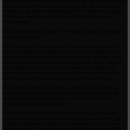
Deshalb war ich schockiert, als ich herausfand, dass wahrscheinlich
ein Drittel der Bevölkerung keine Ahnung hat, wie das ist. Keine
Stimme, die sie durch ihre Handlungen führt, sie an ihre Aufgaben
für den Tag erinnert oder ihnen sogar hilft, Probleme im Kopf
durchzugehen.
Nichts. Nur glückselige Stille. Oder vielleicht quälend, je nachdem,
mit wem du sprichst.
Als ich aufwuchs, war meine innere Stimme immer präsent. Ich
kann mich nicht daran erinnern, wie sie als Kind aussah, aber sie
war eine gute Vertrauensperson, wenn es schwierig wurde. Wenn
mein Vater betrunken nach Hause kam und seine Wut an meiner
Mutter ausließ, riet mir meine innere Stimme, wo ich mich am
sichersten verstecken konnte, und erzählte mir Geschichten oder
spielte Lieder, um die schrecklichen Geräusche zu übertönen.
Die Stimme beruhigte mich im Bett, während ich mich heilte und in
mein Kissen schluchzte, während mein Vater hinausstürmte, um
„frische Luft zu schnappen“
, und erst Tage später in einem
tranceartigen Zustand zurückkehrte.
Als Einzelkind verbrachte ich die meiste Zeit damit, in meinem
Zimmer mit Transformers und Lego zu spielen, auf meinem Sega
DreamCast fantastische Welten zu durchqueren oder die weiten
Felder zu erkunden, die unser kleines Dorf Minoesha in der Nähe