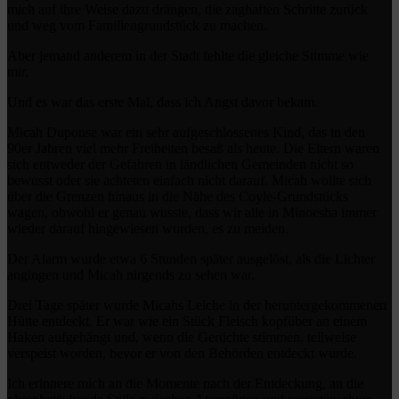
mich auf ihre Weise dazu drängen, die zaghaften Schritte zurück
und weg vom Familiengrundstück zu machen.
Aber jemand anderem in der Stadt fehlte die gleiche Stimme wie
mir.
Und es war das erste Mal, dass ich Angst davor bekam.
Micah Duponse war ein sehr aufgeschlossenes Kind, das in den
90er Jahren viel mehr Freiheiten besaß als heute. Die Eltern waren
sich entweder der Gefahren in ländlichen Gemeinden nicht so
bewusst oder sie achteten einfach nicht darauf. Micah wollte sich
über die Grenzen hinaus in die Nähe des Coyle-Grundstücks
wagen, obwohl er genau wusste, dass wir alle in Minoesha immer
wieder darauf hingewiesen wurden, es zu meiden.
Der Alarm wurde etwa 6 Stunden später ausgelöst, als die Lichter
angingen und Micah nirgends zu sehen war.
Drei Tage später wurde Micahs Leiche in der heruntergekommenen
Hütte entdeckt. Er war wie ein Stück Fleisch kopfüber an einem
Haken aufgehängt und, wenn die Gerüchte stimmen, teilweise
verspeist worden, bevor er von den Behörden entdeckt wurde.
Ich erinnere mich an die Momente nach der Entdeckung, an die