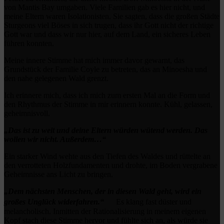
von Mantis Bay umgaben. Viele Familien gab es hier nicht, und
meine Eltern waren Isolationisten. Sie sagten, dass die großen Städte
Sturgeons viel Böses in sich trugen, dass ihr Gott nicht der richtige
Gott war und dass wir nur hier, auf dem Land, ein sicheres Leben
führen konnten.
Meine innere Stimme hat mich immer davor gewarnt, das
Grundstück der Familie Coyle zu betreten, das an Minoesha und
den nahe gelegenen Wald grenzt.
Ich erinnere mich, dass ich mich zum ersten Mal an die Form und
den Rhythmus der Stimme in mir erinnern konnte. Kühl, gelassen,
geheimnisvoll.
„Das ist zu weit und deine Eltern würden wütend werden. Das
wollen wir nicht. Außerdem…“
Ein starker Wind wehte aus den Tiefen des Waldes und rüttelte an
den verrotteten Holzfundamenten und drohte, im Boden vergrabene
Geheimnisse ans Licht zu bringen.
„Dem nächsten Menschen, der in diesen Wald geht, wird ein
großes Unglück widerfahren.“
Es klang fast düster und
melancholisch. Inmitten der Rationalisierung in meinem eigenen
Kopf stach diese Stimme hervor und fühlte sich an, als würde sie