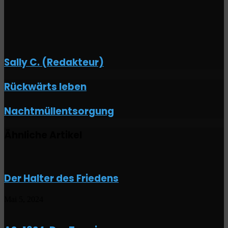
Sally C. (Redakteur)
Rückwärts
Rückwärts leben
leben
Nachtmüllentsorgung
Nachtmüllentsorgung
Ähnliche Artikel
Der Halter des Friedens
Mai 5, 2024