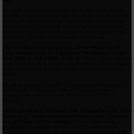
Kleid.“
Da soziale Signale nun mal so sind, wie sie sind, tat ich wie mir
geheißen. Tatsächlich lief eine junge Frau an der Bushaltestelle hin
und her, ihr Make-up lief ihr ins Gesicht und die Brille war vom
Stress beschlagen. Sie war eine größere Frau, die so anmutig und
schön aussah, dass ihr rot-weiß gepunktetes Kleid in der leichten
Brise wehte. Aber ihre Gestalt war alles andere als das.
„Sie wird eine Entscheidung treffen, die den Verlauf von vier
Leben verändern wird. Als Folge dieser Entscheidung wirst du
einen Mann zu Tode prügeln. Schau zu.“
rief die Stimme. Sie war
pragmatisch, kalkuliert. Als ob sie den Wetterbericht für die nächsten
Tage verlesen würde. Bewölkt, mit einer starken Vorahnung von
Gewalt.
Ich ließ sie nicht aus den Augen, als ein lauter, brutaler Mann vom
unteren Ende der Straße herbrüllte und ihr Schimpfwörter
entgegenschrie, ohne sich um die Menschen in der Nähe zu
kümmern.
„Sadie! Da bist du ja! Du dumme, fette Schlampe, was zum Teufel
machst du da? Du gehst ohne meine Erlaubnis raus… Ich sollte
dich gleich hier und jetzt erschlagen!“
Seine Augen waren
blutunterlaufen, er sprach undeutlich und ballte die Fäuste zu
Backsteinen. Jeder Schritt, den er tat, war von böser Absicht, jedes