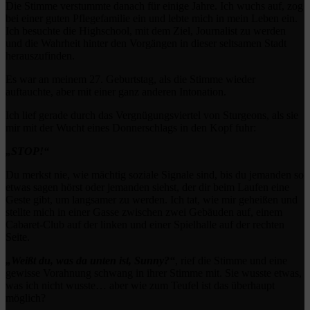
Die Stimme verstummte danach für einige Jahre. Ich wuchs auf, zog
bei einer guten Pflegefamilie ein und lebte mich in mein Leben ein.
Ich besuchte die Highschool, mit dem Ziel, Journalist zu werden
und die Wahrheit hinter den Vorgängen in dieser seltsamen Stadt
herauszufinden.
Es war an meinem 27. Geburtstag, als die Stimme wieder
auftauchte, aber mit einer ganz anderen Intonation.
Ich lief gerade durch das Vergnügungsviertel von Sturgeons, als sie
mir mit der Wucht eines Donnerschlags in den Kopf fuhr:
„STOP!“
Du merkst nie, wie mächtig soziale Signale sind, bis du jemanden so
etwas sagen hörst oder jemanden siehst, der dir beim Laufen eine
Geste gibt, um langsamer zu werden. Ich tat, wie mir geheißen und
stellte mich in einer Gasse zwischen zwei Gebäuden auf, einem
Cabaret-Club auf der linken und einer Spielhalle auf der rechten
Seite.
„Weißt du, was da unten ist, Sunny?“
, rief die Stimme und eine
gewisse Vorahnung schwang in ihrer Stimme mit. Sie wusste etwas,
was ich nicht wusste… aber wie zum Teufel ist das überhaupt
möglich?