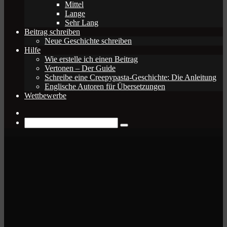
Mittel
Lange
Sehr Lang
Beitrag schreiben
Neue Geschichte schreiben
Hilfe
Wie erstelle ich einen Beitrag
Vertonen – Der Guide
Schreibe eine Creepypasta-Geschichte: Die Anleitung
Englische Autoren für Übersetzungen
Wettbewerbe
Zufälliger
Beitrag
Suche
nach