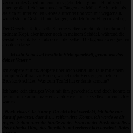
verkrümmtes Glied mit einer missgebildeten, grauen Hand zerrt
einen großen Leichnam aus den Fängen des Mülls. Sie knackt, als
sie sich zu ihrer vollen Größe aufrichtet und von mir wegschaut,
wobei sie ihr Gesicht hinter langen, spindeldürren Fingern verbirgt.
Der Groschen fällt, als die Stimme weiter spricht, nicht mehr nur in
meinem Kopf, aber immer noch in meinem Schädel, während die
Gestalt spricht. Es ist, als ob ich denselben Dialog aus zwei Quellen
abspielen lasse.
„… ist dein Schicksal bereits in Stein gemeißelt, genau wie das
deines Vaters.“
Ich stolpere zurück, stolpere über mich selbst und falle mit einem
dumpfen Aufprall zu Boden, wobei mein Herz gegen meinen
Brustkorb schlägt. Was zum Teufel hat er damit gemeint?
Ich hatte kein einziges Wort mit ihm gewechselt, und doch konnte er
frei mit mir kommunizieren… bildete ich mir das alles nur ein? Oder
war es…
„Noch etwas? Ja, Sunny. Du bist nicht verrückt, ich habe nur
darauf gewartet, dass du… reifer wirst. Komm, ich werde es dir
zeigen. Schau über die Straße zu der Frau an der Bushaltestelle…
das hübsche Ding, das ängstlich und zerbrechlich aussieht. Rotes