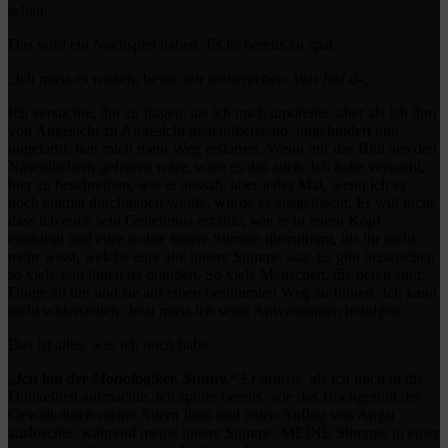
sehen.
Das wird ein Nachspiel haben. Es ist bereits zu spät.
„Ich muss es wissen, bevor wir weitergehen:
Was bist d-„
Ich versuchte, ihn zu fragen, als ich mich umdrehte, aber als ich ihm
von Angesicht zu Angesicht gegenüberstand, ungehindert und
ungetarnt, ließ mich mein Weg erstarren. Wenn mir das Blut aus den
Nasenlöchern gefroren wäre, wäre es das auch. Ich habe versucht,
hier zu beschreiben, wie er aussah, aber jedes Mal, wenn ich es
noch einmal durchgehen wollte, wurde es ausgelöscht. Er will nicht,
dass ich euch sein Geheimnis erzähle, wie er in euren Kopf
eindringt und eure wahre innere Stimme übernimmt, bis ihr nicht
mehr wisst, welche eure alte innere Stimme war. Es gibt inzwischen
so viele von ihnen da draußen. So viele Menschen, die bereit sind,
Dinge zu tun und sie auf einen bestimmten Weg zu führen. Ich kann
nicht widerstehen. Jetzt muss ich seine Anweisungen befolgen.
Das ist alles, was ich noch habe.
„Ich bin der Monologiker, Sunny.“
Er grinste, als ich mich in die
Dunkelheit aufmachte. Ich spürte bereits, wie das Hochgefühl der
Gewalt durch meine Adern floss und jeden Anflug von Angst
auslöschte, während meine innere Stimme, MEINE Stimme, in einer