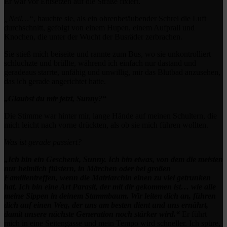
Er war vor Entsetzen auf die Straße fixiert.
„Neil…“
, hauchte sie, als ein ohrenbetäubender Schrei die Luft
durchschnitt, gefolgt von einem Hupen, einem Aufprall und
Knochen, die unter der Wucht der Busräder zerbrachen.
Sie stieß mich beiseite und rannte zum Bus, wo sie unkontrolliert
schluchzte und brüllte, während ich einfach nur dastand und
geradeaus starrte, unfähig und unwillig, mir das Blutbad anzusehen,
das ich gerade angerichtet hatte.
„Glaubst du mir jetzt, Sunny?“
Die Stimme war hinter mir, lange Hände auf meinen Schultern, die
mich leicht nach vorne drückten, als ob sie mich führen wollten.
Was ist gerade passiert?
„Ich bin ein Geschenk, Sunny. Ich bin etwas, von dem die meisten
nur heimlich flüstern, in Märchen oder bei großen
Familientreffen, wenn die Matriarchin einen zu viel getrunken
hat. Ich bin eine Art Parasit, der mit dir gekommen ist… wie alle
meine Sippen in deinem Stammbaum. Wir leiten dich an, führen
dich auf einen Weg, der uns am besten dient und uns ernährt,
damit unsere nächste Generation noch stärker wird.“
Er führt
mich in eine Seitengasse und mein Tempo wird schneller. Ich spüre,