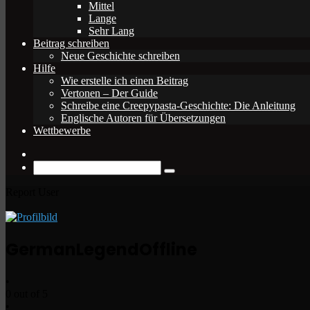
Mittel
Lange
Sehr Lang
Beitrag schreiben
Neue Geschichte schreiben
Hilfe
Wie erstelle ich einen Beitrag
Vertonen – Der Guide
Schreibe eine Creepypasta-Geschichte: Die Anleitung
Englische Autoren für Übersetzungen
Wettbewerbe
Zufälliger
Beitrag
Suche
nach
Report User
GermanLegend
Offline
•
0 out of 5
•