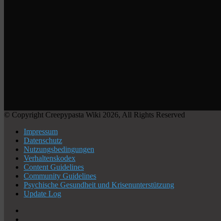
© Copyright Creepypasta Wiki 2026, All Rights Reserved
Impressum
Datenschutz
Nutzungsbedingungen
Verhaltenskodex
Content Guidelines
Community Guidelines
Psychische Gesundheit und Krisenunterstützung
Update Log
X
YouTube