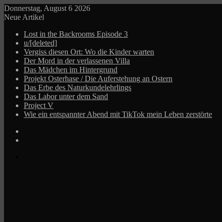
Donnerstag, August 6 2026
Neue Artikel
Lost in the Backrooms Episode 3
u/[deleted]
Vergiss diesen Ort: Wo die Kinder warten
Der Mord in der verlassenen Villa
Das Mädchen im Hintergrund
Projekt Osterhase / Die Auferstehung an Ostern
Das Erbe des Naturkundelehrlings
Das Labor unter dem Sand
Project V
Wie ein entspannter Abend mit TikTok mein Leben zerstörte
Log
In
Zufälliger
Beitrag
Menü