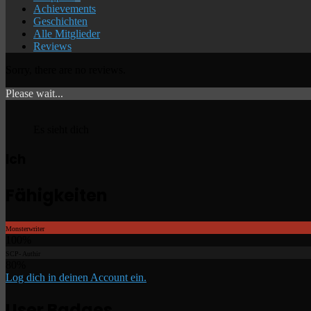
Achievements
Geschichten
Alle Mitglieder
Reviews
Sorry, there are no reviews.
Please wait...
Es sieht dich
Ich
Fähigkeiten
Monsterwriter
100%
SCP- Authir
80%
Log dich in deinen Account ein.
User Badges