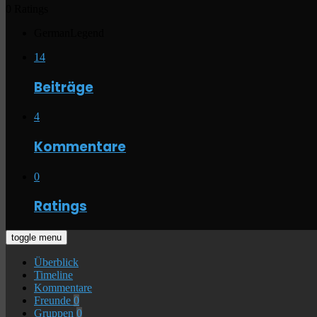
0 Ratings
GermanLegend
14
Beiträge
4
Kommentare
0
Ratings
toggle menu
Überblick
Timeline
Kommentare
Freunde
0
Gruppen
0