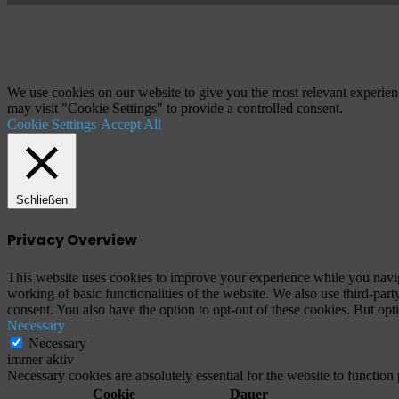
Schaltfläche
"Zurück
zum
Anfang"
We use cookies on our website to give you the most relevant experien
may visit "Cookie Settings" to provide a controlled consent.
Cookie Settings
Accept All
Schließen
Privacy Overview
This website uses cookies to improve your experience while you navigat
working of basic functionalities of the website. We also use third-pa
consent. You also have the option to opt-out of these cookies. But op
Necessary
Necessary
immer aktiv
Necessary cookies are absolutely essential for the website to function
Cookie
Dauer