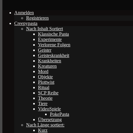
Anmelden
Registrieren
Creepypasta
Nach Inhalt Sortiert
Klassische Pasta
Experimente
Verlorene Folgen
Geister
Geisteskrankheit
Krankheiten
Kreaturen
Mord
Objekte
Plottwist
Ritual
SCP Reihe
Theorie
Tiere
VideoSpiele
PokePasta
Übersetzung
Nach Länge sortiert:
Kurz