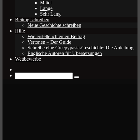
Mittel
Lange
Sehr Lang
Beitrag schreiben
Neue Geschichte schreiben
Hilfe
Wie erstelle ich einen Beitrag
Vertonen – Der Guide
Schreibe eine Creepypasta-Geschichte: Die Anleitung
Englische Autoren für Übersetzungen
Wettbewerbe
Zufälliger
Beitrag
Suche
nach