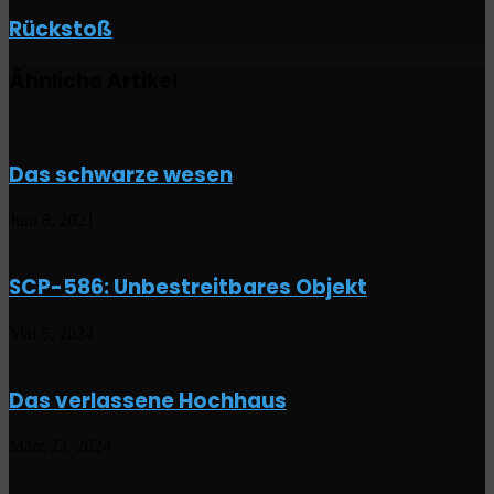
is
Rückstoß
Rückstoß
coming
to
Town...
Ähnliche Artikel
(Karaoke)
Das schwarze wesen
Juni 8, 2021
SCP-586: Unbestreitbares Objekt
Mai 5, 2024
Das verlassene Hochhaus
März 23, 2024