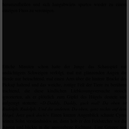
herumzufließen und sich hangabwärts spurlos wieder zu einem
einzigen Fluss zu vereinigen.
Etliche Minuten schon hatte der Junge das Schauspiel mit
andächtigem Schweigen verfolgt, mal mit glänzenden Augen die
Herde nur betrachtend, mal einen Arm über die hintere Bracke des
Pickup haltend und das weiche, zottige Fell der Tiere zu berühren
trachtend, die diese kindlichen Liebkosungsversuche stoisch
ignorierten, als er plötzlich zum Gipfel des Hügels deutete und
aufgeregt stotterte: »
D-Daddy, Daddy, guck mal! Da oben ist
Rudolph. Rudolph. Und die anderen. Da oben, ganz rechts auf dem
Hügel. Jetzt guck doch!
« Einen kurzen Augenblick schaute Cyrus
seinen Sohn verständnislos an, dann hob er den Feldstecher vor die
Augen und blickte in die angegebene Richtung. Eine Gruppe von