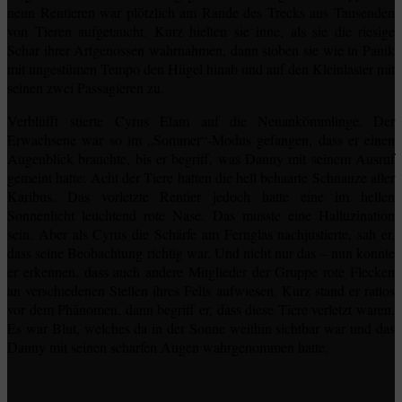
neun Rentieren war plötzlich am Rande des Trecks aus Tausenden
von Tieren aufgetaucht. Kurz hielten sie inne, als sie die riesige
Schar ihrer Artgenossen wahrnahmen, dann stoben sie wie in Panik
mit ungestümen Tempo den Hügel hinab und auf den Kleinlaster mit
seinen zwei Passagieren zu.
Verblüfft
stierte
Cyrus Elam auf die Neuankömmlinge. Der
Erwachsene war so im „Sommer“-Modus gefangen, dass er einen
Augenblick brauchte, bis er begriff, was Danny mit seinem Ausruf
gemeint hatte: Acht der Tiere hatten die hell behaarte Schnauze aller
Karibus. Das vorletzte Rentier jedoch hatte eine im hellen
Sonnenlicht leuchtend rote Nase. Das musste eine Halluzination
sein. Aber als Cyrus die Schärfe am Fernglas nachjustierte, sah er,
dass seine Beobachtung richtig war. Und nicht nur das – nun konnte
er erkennen, dass auch andere Mitglieder der Gruppe rote Flecken
an verschiedenen Stellen ihres Fells aufwiesen. Kurz stand er ratlos
vor dem Phänomen, dann begriff er, dass diese Tiere verletzt waren.
Es war Blut, welches da in der Sonne weithin sichtbar war und das
Danny mit seinen scharfen Augen wahrgenommen hatte.