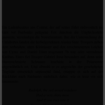
Ein Ladenbesitzer aus Central, der auf seiner Fahrt südwestlich ins
kurz vor Fairbanks gelegene Fox Junction die Unglücksstelle
passierte, verständigte die Notrufzentrale. Bei der Untersuchung des
Unfallortes fanden die herbeigerufenen Alaska State Troopers neben
dem zerbeulten, alten Kleinlaster und den zerschmetterten Leichen
von Cyrus und Daniel Elam insgesamt 76 tote oder verendende
Karibus. Eines fiel Trooper Gabriel Susa besonders auf, denn seine
blutverschmierte Schnauze leuchtete in der Polarsonne
ungewöhnlich rot. Und obwohl er es angesichts der geschehenen
Tragödie entsetzlich unpassend fand, ertappte er sich auf der
Rückfahrt nach Fairbanks mehrfach dabei, wie er leise vor sich
hinsummte:
Rudolph, the red-nosed reindeer
Had a very shiny nose
And if you ever saw it
You would even say it glows…