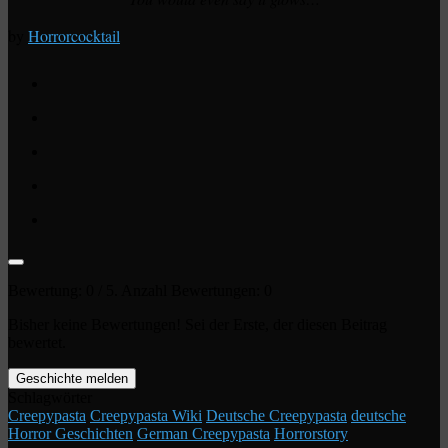
by
Horrorcocktail
Bewertung:
0
/ 5. Anzahl Bewertungen:
0
Bisher keine Bewertungen! Sei der Erste, der diesen Beitrag
bewertet.
Geschichte melden
Schlagwörter
Creepypasta
Creepypasta Wiki
Deutsche Creepypasta
deutsche
Horror Geschichten
German Creepypasta
Horrorstory