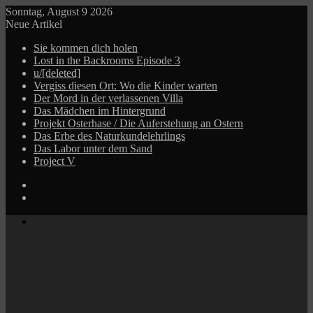
Sonntag, August 9 2026
Neue Artikel
Sie kommen dich holen
Lost in the Backrooms Episode 3
u/[deleted]
Vergiss diesen Ort: Wo die Kinder warten
Der Mord in der verlassenen Villa
Das Mädchen im Hintergrund
Projekt Osterhase / Die Auferstehung an Ostern
Das Erbe des Naturkundelehrlings
Das Labor unter dem Sand
Project V
Log
In
Zufälliger
Beitrag
Menü