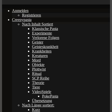
Anmelden
Registrieren
Creepypasta
Nach Inhalt Sortiert
Klassische Pasta
Experimente
Verlorene Folgen
Geister
Geisteskrankheit
Krankheiten
Kreaturen
Mord
Objekte
Plottwist
Ritual
SCP Reihe
Theorie
Tiere
VideoSpiele
PokePasta
Übersetzung
Nach Länge sortiert:
Kurz