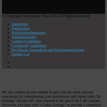
© Copyright Creepypasta Wiki 2026, All Rights Reserved
Impressum
Datenschutz
Nutzungsbedingungen
Verhaltenskodex
Content Guidelines
Community Guidelines
Psychische Gesundheit und Krisenunterstützung
Update Log
X
YouTube
Facebook
X
WhatsApp
Telegram
Schaltfläche
"Zurück
zum
Anfang"
We use cookies on our website to give you the most relevant
experience by remembering your preferences and repeat visits. By
clicking “Accept All”, you consent to the use of ALL the cookies.
However, you may visit "Cookie Settings" to provide a controlled