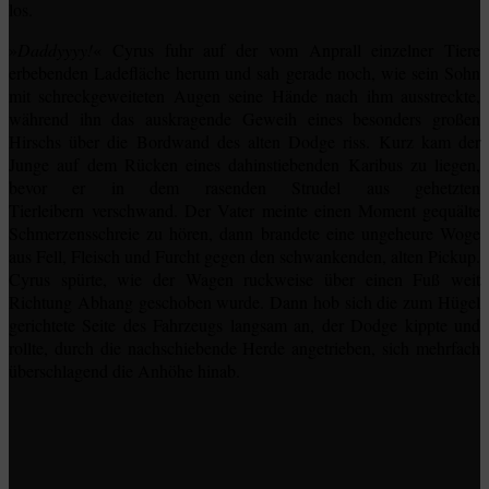
los.
»
Daddyyyy!
« Cyrus fuhr auf der vom Anprall einzelner Tiere
erbebenden Ladefläche herum und sah gerade noch, wie sein Sohn
mit schreckgeweiteten Augen seine Hände nach ihm ausstreckte,
während ihn das auskragende Geweih eines besonders großen
Hirschs über die Bordwand des alten Dodge riss. Kurz kam der
Junge auf dem Rücken eines dahinstiebenden Karibus zu liegen,
bevor er in dem rasenden Strudel aus gehetzten
Tierleibern
verschwand
. Der Vater meinte einen Moment gequälte
Schmerzensschreie zu hören, dann brandete eine ungeheure Woge
aus Fell, Fleisch und Furcht gegen den schwankenden, alten Pickup.
Cyrus spürte, wie der Wagen ruckweise über einen Fuß weit
Richtung Abhang geschoben wurde. Dann hob sich die zum Hügel
gerichtete Seite des Fahrzeugs langsam an, der Dodge kippte und
rollte, durch die nachschiebende Herde angetrieben, sich mehrfach
überschlagend die Anhöhe hinab.