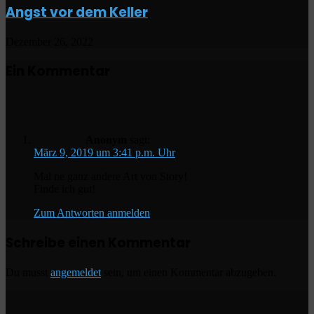
Angst vor dem Keller
Dezember 26, 2022
Ein Kommentar
Anonym
sagt:
März 9, 2019 um 3:41 p.m. Uhr
Mal ne ganz andere Art von Story!
Finde ich gut!
Zum Antworten anmelden
Schreibe einen Kommentar
Du musst
angemeldet
sein, um einen Kommentar abzugeben.