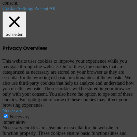
consent.
Cookie Settings
Accept All
Schließen
Privacy Overview
This website uses cookies to improve your experience while you
navigate through the website. Out of these, the cookies that are
categorized as necessary are stored on your browser as they are
essential for the working of basic functionalities of the website. We
also use third-party cookies that help us analyze and understand how
you use this website. These cookies will be stored in your browser
only with your consent. You also have the option to opt-out of these
cookies. But opting out of some of these cookies may affect your
browsing experience.
Necessary
Necessary
immer aktiv
Necessary cookies are absolutely essential for the website to
function properly. These cookies ensure basic functionalities and