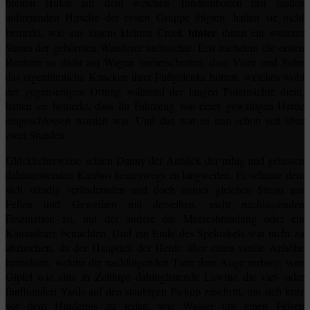
breiten Hufen auf dem weichen Tundrenboden fast lautlos
auftretenden Hirsche der ersten Gruppe folgten, hatten sie nicht
hinter
bemerkt, wie aus einem kleinen Creek
ihnen ein weiterer
Strom der gehörnten Wanderer auftauchte. Erst nachdem die ersten
Rentiere so dicht am Wagen vorbeischritten, dass Vater und Sohn
das eigentümliche Knacken ihrer Fußgelenke hörten, welches wohl
der gegenseitigen Ortung während der langen Polarnächte dient,
hatten sie bemerkt, dass ihr Fahrzeug von einer gewaltigen Herde
eingeschlossen worden war. Und das war es nun schon seit über
zwei Stunden.
Glücklicherweise schien Danny der Anblick der ruhig und gelassen
dahintrottenden Karibus keineswegs zu langweilen. Er schaute dem
sich ständig verändernden und doch immer gleichen Strom aus
Fellen und Geweihen mit derselben, nicht nachlassenden
Faszination zu, mit der andere die Meeresbrandung oder ein
Kaminfeuer betrachten. Und ein Ende des Spektakels war nicht zu
abzusehen, da der Hauptteil der Herde über einen sanfte Anhöhe
herankam, welche die nachfolgenden Tiere dem Auge verbarg, vom
Gipfel wie eine in Zeitlupe dahingleitende Lawine die vier- oder
fünfhundert Yards auf den staubigen Pickup zuschritt, um sich kurz
vor dem Hindernis zu teilen, wie Wasser um einen Felsen