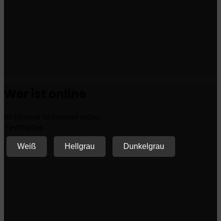
Wer ist online
Im Moment ist niemand online.
Textfarbe
Weiß
Hellgrau
Dunkelgrau