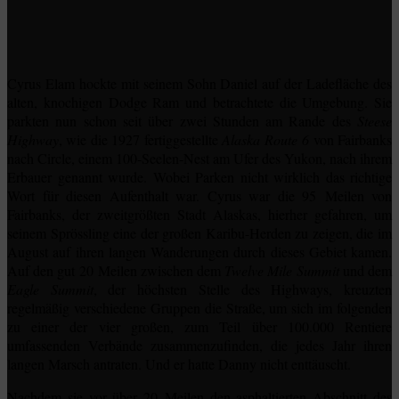
Cyrus Elam hockte mit seinem Sohn Daniel auf der Ladefläche des
alten, knochigen Dodge Ram und betrachtete die Umgebung. Sie
parkten nun schon seit über zwei Stunden am Rande des
Steese
Highway
, wie die 1927 fertiggestellte
Alaska Route 6
von Fairbanks
nach Circle, einem 100-Seelen-Nest am Ufer des Yukon, nach ihrem
Erbauer genannt wurde. Wobei Parken nicht wirklich das richtige
Wort für diesen Aufenthalt war. Cyrus war die 95 Meilen von
Fairbanks, der zweitgrößten Stadt Alaskas, hierher gefahren, um
seinem Sprössling eine der großen Karibu-Herden zu zeigen, die im
August auf ihren langen Wanderungen durch dieses Gebiet kamen.
Auf den gut 20 Meilen zwischen dem
Twelve Mile Summit
und dem
Eagle Summit
, der höchsten Stelle des Highways, kreuzten
regelmäßig verschiedene Gruppen die Straße, um sich im folgenden
zu einer der vier großen, zum Teil über 100.000 Rentiere
umfassenden Verbände zusammenzufinden, die jedes Jahr ihren
langen Marsch antraten. Und er hatte Danny nicht enttäuscht.
Nachdem sie vor über 20 Meilen den asphaltierten Abschnitt des