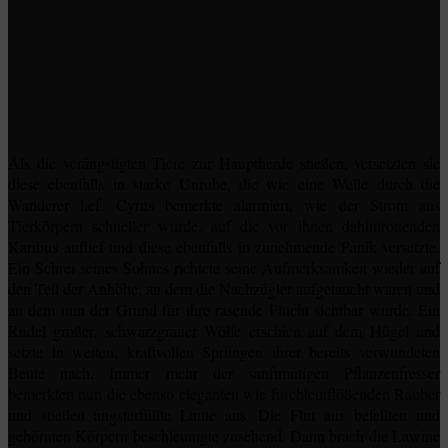
Als die verängstigten Tiere zur Hauptherde stießen, versetzten sie
diese ebenfalls in starke Unruhe, die wie eine Welle durch die
Wanderer lief. Cyrus bemerkte alarmiert, wie der Strom aus
Tierkörpern schneller wurde, auf die vor ihnen dahintrottenden
Karibus auflief und diese ebenfalls in zunehmende Panik versetzte.
Ein Schrei seines Sohnes richtete seine Aufmerksamkeit wieder auf
den Teil der Anhöhe, an dem die Nachzügler aufgetaucht waren und
an dem nun der Grund für ihre rasende Flucht sichtbar wurde. Ein
Rudel großer, schwarzgrauer Wölfe erschien auf dem Hügel und
setzte in weiten, kraftvollen Sprüngen ihrer bereits verwundeten
Beute nach. Immer mehr der sanftmütigen Pflanzenfresser
bemerkten nun die ebenso eleganten wie furchteinflößenden Räuber
und stießen angsterfüllte Laute aus. Die Flut aus befellten und
gehörnten Körpern beschleunigte zusehend. Dann brach die Lawine