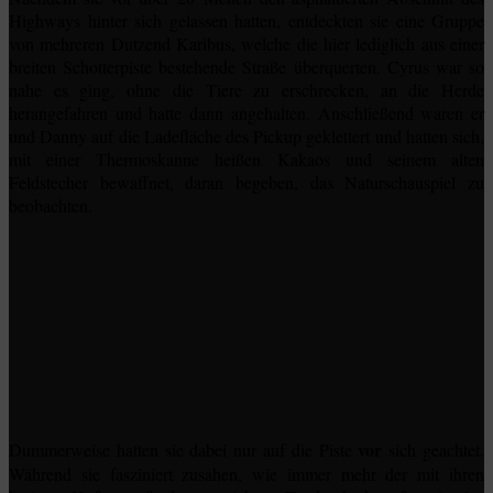
Highways hinter sich gelassen hatten, entdeckten sie eine Gruppe
von mehreren Dutzend Karibus, welche die hier lediglich aus einer
breiten Schotterpiste bestehende Straße überquerten. Cyrus war so
nahe es ging, ohne die Tiere zu erschrecken, an die Herde
herangefahren und hatte dann angehalten. Anschließend waren er
und Danny auf die Ladefläche des Pickup geklettert und hatten sich,
mit einer Thermoskanne heißen Kakaos und seinem alten
Feldstecher bewaffnet, daran begeben, das Naturschauspiel zu
beobachten.
vor
Dummerweise hatten sie dabei nur auf die Piste
sich geachtet.
Während sie fasziniert zusahen, wie immer mehr der mit ihren