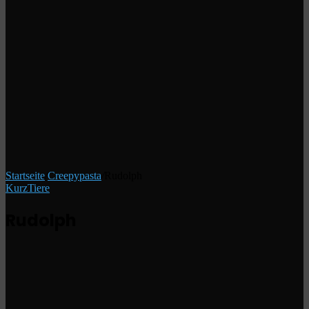
Startseite
/
Creepypasta
/
Rudolph
Kurz
Tiere
Rudolph