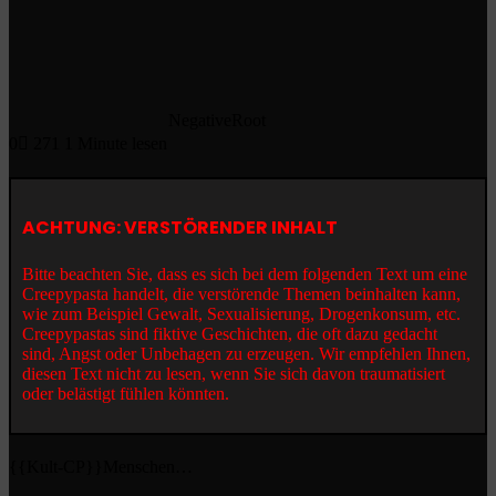
NegativeRoot
0
271
1 Minute lesen
ACHTUNG: VERSTÖRENDER INHALT
Bitte beachten Sie, dass es sich bei dem folgenden Text um eine
Creepypasta handelt, die verstörende Themen beinhalten kann,
wie zum Beispiel Gewalt, Sexualisierung, Drogenkonsum, etc.
Creepypastas sind fiktive Geschichten, die oft dazu gedacht
sind, Angst oder Unbehagen zu erzeugen. Wir empfehlen Ihnen,
diesen Text nicht zu lesen, wenn Sie sich davon traumatisiert
oder belästigt fühlen könnten.
{{Kult-CP}}Menschen…