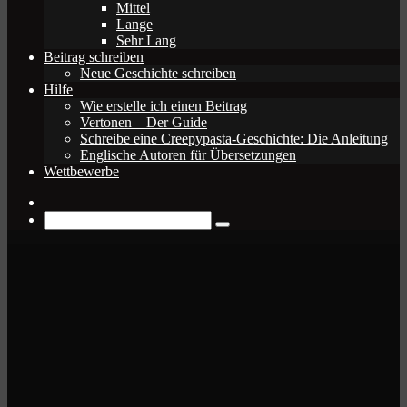
Mittel
Lange
Sehr Lang
Beitrag schreiben
Neue Geschichte schreiben
Hilfe
Wie erstelle ich einen Beitrag
Vertonen – Der Guide
Schreibe eine Creepypasta-Geschichte: Die Anleitung
Englische Autoren für Übersetzungen
Wettbewerbe
Zufälliger
Beitrag
Suche
nach