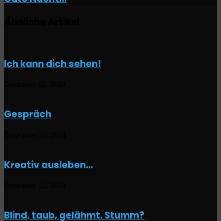
Nacht...
Ähnliche Artikel
Ich kann dich sehen!
Dezember 12, 2024
Gespräch
Dezember 12, 2024
Kreativ ausleben…
Dezember 12, 2024
Blind, taub, gelähmt. Stumm?