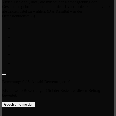
Vielen Dank an , und , die mir bei der Namensgebung der
Geschichte geholfen haben und mich davon abhielten, einen viel zu
abstrakten Titel zu wählen. (Das Resultat war der
Offensichtlichste^^)
Bewertung:
0
/ 5. Anzahl Bewertungen:
0
Bisher keine Bewertungen! Sei der Erste, der diesen Beitrag
bewertet.
Geschichte melden