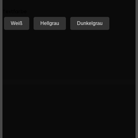
Textfarbe
Weiß
Hellgrau
Dunkelgrau