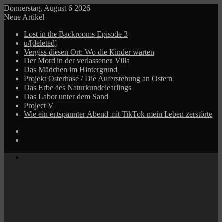
Donnerstag, August 6 2026
Neue Artikel
Lost in the Backrooms Episode 3
u/[deleted]
Vergiss diesen Ort: Wo die Kinder warten
Der Mord in der verlassenen Villa
Das Mädchen im Hintergrund
Projekt Osterhase / Die Auferstehung an Ostern
Das Erbe des Naturkundelehrlings
Das Labor unter dem Sand
Project V
Wie ein entspannter Abend mit TikTok mein Leben zerstörte
Log
In
Zufälliger
Beitrag
Menü