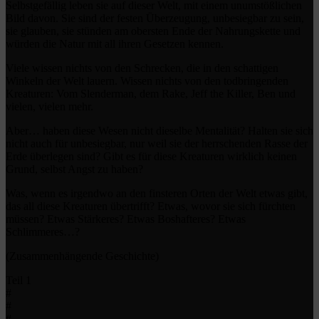
Selbstgefällig leben sie auf dieser Welt, mit einem unumstößlichen
Bild davon. Sie sind der festen Überzeugung, unbesiegbar zu sein,
sie glauben, sie stünden am obersten Ende der Nahrungskette und
würden die Natur mit all ihren Gesetzen kennen.
Viele wissen nichts von den Schrecken, die in den schattigen
Winkeln der Welt lauern. Wissen nichts von den todbringenden
Kreaturen: Vom Slenderman, dem Rake, Jeff the Killer, Ben und
vielen, vielen mehr.
Aber… haben diese Wesen nicht dieselbe Mentalität? Halten sie sich
nicht auch für unbesiegbar, nur weil sie der herrschenden Rasse der
Erde überlegen sind? Gibt es für diese Kreaturen wirklich keinen
Grund, selbst Angst zu haben?
Was, wenn es irgendwo an den finsteren Orten der Welt etwas gibt,
das all diese Kreaturen übertrifft? Etwas, wovor sie sich fürchten
müssen? Etwas Stärkeres? Etwas Boshafteres? Etwas
Schlimmeres…?
(Zusammenhängende Geschichte)
Teil 1
#
#
#