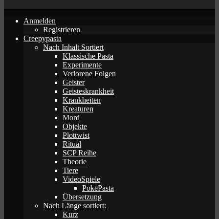
Anmelden
Registrieren
Creepypasta
Nach Inhalt Sortiert
Klassische Pasta
Experimente
Verlorene Folgen
Geister
Geisteskrankheit
Krankheiten
Kreaturen
Mord
Objekte
Plottwist
Ritual
SCP Reihe
Theorie
Tiere
VideoSpiele
PokePasta
Übersetzung
Nach Länge sortiert:
Kurz