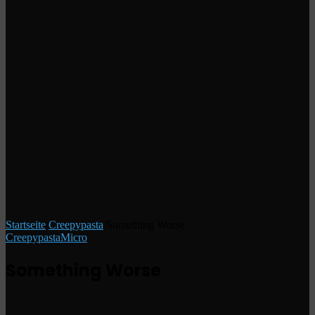
Startseite
/
Creepypasta
/
Something Worse
Creepypasta
Micro
Something Worse