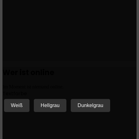
Wer ist online
Im Moment ist niemand online.
Textfarbe
Weiß
Hellgrau
Dunkelgrau