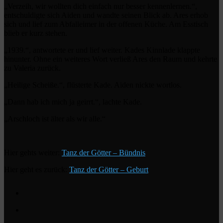
„Verzeih, wir wollten dich einfach nur besser kennenlernen.“,
entschuldigte sich Aiden und wandte seinen Blick ab. Ares erhob
sich und lief zum Abfalleimer in der offenen Küche. Am Esstisch
blieb er kurz stehen.
„1939.“, antwortete er und lief weiter. Kades Kinnlade klappte
hinunter. Ohne ein weiteres Wort verließ Ares den Raum und kehrte
zu Valeria zurück.
„Heilige Scheiße.“, flüsterte Kade. Aiden nickte wortlos.
„Dann hab ich mich ja geirrt.“, lachte Kade.
„Arschloch ist älter als wir alle.“
Hier gehts weiter:
Tanz der Götter – Bündnis
Hier geht es zurück:
Tanz der Götter – Geburt