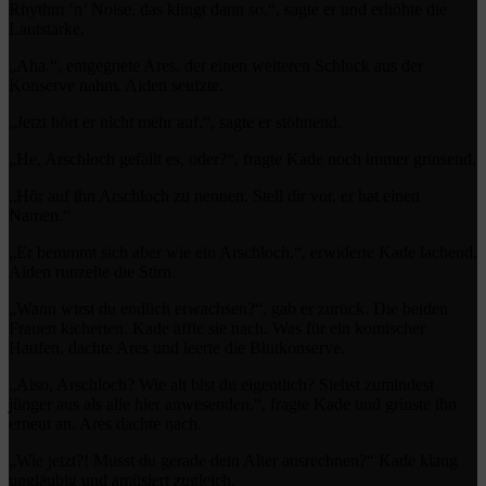
Rhythm ’n’ Noise, das klingt dann so.“, sagte er und erhöhte die
Lautstärke.
„Aha.“, entgegnete Ares, der einen weiteren Schluck aus der
Konserve nahm. Aiden seufzte.
„Jetzt hört er nicht mehr auf.“, sagte er stöhnend.
„He, Arschloch gefällt es, oder?“, fragte Kade noch immer grinsend.
„Hör auf ihn Arschloch zu nennen. Stell dir vor, er hat einen
Namen.“
„Er benimmt sich aber wie ein Arschloch.“, erwiderte Kade lachend.
Aiden runzelte die Stirn.
„Wann wirst du endlich erwachsen?“, gab er zurück. Die beiden
Frauen kicherten. Kade äffte sie nach. Was für ein komischer
Haufen, dachte Ares und leerte die Blutkonserve.
„Also, Arschloch? Wie alt bist du eigentlich? Siehst zumindest
jünger aus als alle hier anwesenden.“, fragte Kade und grinste ihn
erneut an. Ares dachte nach.
„Wie jetzt?! Musst du gerade dein Alter ausrechnen?“ Kade klang
ungläubig und amüsiert zugleich.