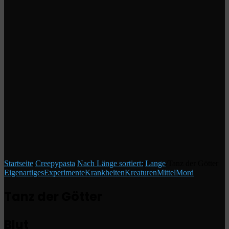
Startseite
/
Creepypasta
/
Nach Länge sortiert:
/
Lange
/
Tanz der Götter
Eigenartiges
Experimente
Krankheiten
Kreaturen
Mittel
Mord
Tanz der Götter
Blut