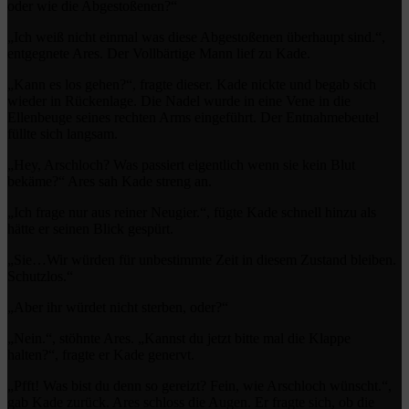
oder wie die Abgestoßenen?“
„Ich weiß nicht einmal was diese Abgestoßenen überhaupt sind.“,
entgegnete Ares. Der Vollbärtige Mann lief zu Kade.
„Kann es los gehen?“, fragte dieser. Kade nickte und begab sich
wieder in Rückenlage. Die Nadel wurde in eine Vene in die
Ellenbeuge seines rechten Arms eingeführt. Der Entnahmebeutel
füllte sich langsam.
„Hey, Arschloch? Was passiert eigentlich wenn sie kein Blut
bekäme?“ Ares sah Kade streng an.
„Ich frage nur aus reiner Neugier.“, fügte Kade schnell hinzu als
hätte er seinen Blick gespürt.
„Sie…Wir würden für unbestimmte Zeit in diesem Zustand bleiben.
Schutzlos.“
„Aber ihr würdet nicht sterben, oder?“
„Nein.“, stöhnte Ares. „Kannst du jetzt bitte mal die Klappe
halten?“, fragte er Kade genervt.
„Pfft! Was bist du denn so gereizt? Fein, wie Arschloch wünscht.“,
gab Kade zurück. Ares schloss die Augen. Er fragte sich, ob die