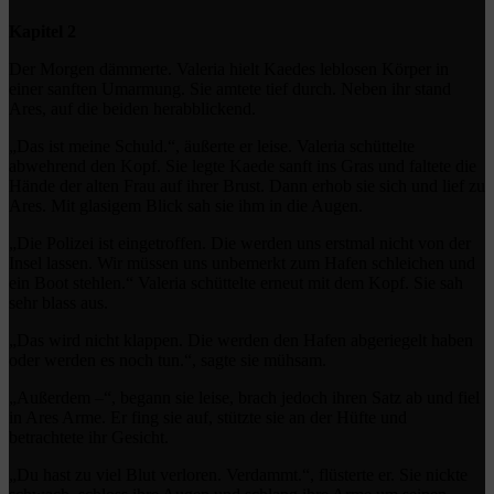
Kapitel 2
Der Morgen dämmerte. Valeria hielt Kaedes leblosen Körper in
einer sanften Umarmung. Sie amtete tief durch. Neben ihr stand
Ares, auf die beiden herabblickend.
„Das ist meine Schuld.“, äußerte er leise. Valeria schüttelte
abwehrend den Kopf. Sie legte Kaede sanft ins Gras und faltete die
Hände der alten Frau auf ihrer Brust. Dann erhob sie sich und lief zu
Ares. Mit glasigem Blick sah sie ihm in die Augen.
„Die Polizei ist eingetroffen. Die werden uns erstmal nicht von der
Insel lassen. Wir müssen uns unbemerkt zum Hafen schleichen und
ein Boot stehlen.“ Valeria schüttelte erneut mit dem Kopf. Sie sah
sehr blass aus.
„Das wird nicht klappen. Die werden den Hafen abgeriegelt haben
oder werden es noch tun.“, sagte sie mühsam.
„Außerdem –“, begann sie leise, brach jedoch ihren Satz ab und fiel
in Ares Arme. Er fing sie auf, stützte sie an der Hüfte und
betrachtete ihr Gesicht.
„Du hast zu viel Blut verloren. Verdammt.“, flüsterte er. Sie nickte