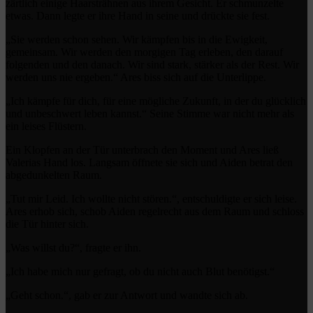
zärtlich einige Haarsträhnen aus ihrem Gesicht. Er schmunzelte
etwas. Dann legte er ihre Hand in seine und drückte sie fest.
„Sie werden schon sehen. Wir kämpfen bis in die Ewigkeit,
gemeinsam. Wir werden den morgigen Tag erleben, den darauf
folgenden und den danach. Wir sind stark, stärker als der Rest. Wir
werden uns nie ergeben.“ Ares biss sich auf die Unterlippe.
„Ich kämpfe für dich, für eine mögliche Zukunft, in der du glücklich
und unbeschwert leben kannst.“ Seine Stimme war nicht mehr als
ein leises Flüstern.
Ein Klopfen an der Tür unterbrach den Moment und Ares ließ
Valerias Hand los. Langsam öffnete sie sich und Aiden betrat den
abgedunkelten Raum.
„Tut mir Leid. Ich wollte nicht stören.“, entschuldigte er sich leise.
Ares erhob sich, schob Aiden regelrecht aus dem Raum und schloss
die Tür hinter sich.
„Was willst du?“, fragte er ihn.
„Ich habe mich nur gefragt, ob du nicht auch Blut benötigst.“
„Geht schon.“, gab er zur Antwort und wandte sich ab.