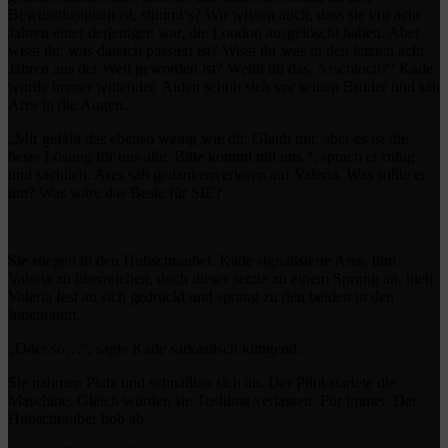
Bewusstlosigkeit ist, stimmt‘s? Wir wissen auch, dass sie vor acht
Jahren einer derjenigen war, die London ausgelöscht haben. Aber
wisst ihr, was danach passiert ist? Wisst ihr was in den letzten acht
Jahren aus der Welt geworden ist? Weißt du das, Arschloch?“ Kade
wurde immer wütender. Aiden schob sich vor seinen Bruder und sah
Ares in die Augen.
„Mir gefällt das ebenso wenig wie dir. Glaub mir, aber es ist die
beste Lösung für uns alle. Bitte kommt mit uns.“, sprach er ruhig
und sachlich. Ares sah gedankenverloren auf Valeria. Was sollte er
tun? Was wäre das Beste für SIE?
Sie stiegen in den Hubschrauber. Kade signalisierte Ares, ihm
Valeria zu überreichen, doch dieser setzte zu einem Sprung an, hielt
Valeria fest an sich gedrückt und sprang zu den beiden in den
Innenraum.
„Oder so…“, sagte Kade sarkastisch klingend.
Sie nahmen Platz und schnallten sich an. Der Pilot startete die
Maschine. Gleich würden sie Toshima verlassen. Für immer. Der
Hubschrauber hob ab.