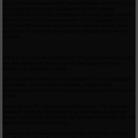
ob er es überhaupt sehen wollte. Dieses Massaker, war irrational und
schier unmöglich für einen einzelnen Menschen in dessen
Durchführung. Und doch, alle befragten Bewohner, gaben klar zu
Protokoll, dass es sich um eine einzelne Person gehandelt haben
soll. Wobei Person etwas übertrieben ist, nachdem was die Leute
schilderten. Es brachte die gewöhnlichen Polizeibeamten an ihre
Grenzen.
„Mein Gott, was in aller Welt ist das?“ Der junge Beamte, der dabei
war den abgetrennten Kopf zu untersuchen, ignorierte seinen
Kollegen. Er verzog das Gesicht.
„Herr im Himmel. Sehen Sie die Gliedmaßen? Das ist unmöglich!“
Der Beamte, der den Körper betrachtete, verspürte einen
aufkommenden Brechreiz. Der Jüngere begann damit den Tatort zu
sichern.
„Meine Herren, Sie können jetzt runter kommen.“, rief ihnen eine
freundlich klingende Männerstimme zu. Die beiden nickten und
stiegen vom Dach des Gebäudes. Die Beamten unterhielten sich mit
den zwei jungen Männern in zivil.
„Unsere Leute kümmern sich um den Rest. Sie erhalten in Kürze