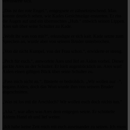
verfinsterte sich.
„Das ist der rote Engel.“, entgegnete er zähneknirschend. Man
konnte deutlich sehen, wie Kades Gesichtszüge erstarrten. Er riss
die Augen auf und ein überraschtes „Huh.“ entwich seinen Lippen.
Ares sah über seine Schulter zu Kade.
„Wollt ihr was von mir?“, erkundigte er sich kalt. Kade setzte zum
Sprechen an, wurde aber von seinem Bruder unterbrochen.
„Von dir nicht Kumpel, von der Frau schon.“, erwiderte er streng.
„Pech für euch.“, antwortete Ares und lief an Aiden vorbei. Dieser
packte Ares an der Schulter. Er hielt augenblicklich an. Ares warf
Aiden einen giftigen Blick über seine Schulter zu.
„Fass mich nicht an.“, flüsterte er bedrohlich. „Wir wollen nur –“,
begann Aiden, doch das Wort wurde ihm von seinem Bruder
abgeschnitten.
„Was ist los mit dir Arschloch? Wir wollen euch doch nichts tun.“
„Aha.“, war alles was Ares dem entgegen setzte. Er schüttelte
Aidens Hand ab und lief weiter.
„Ich habe keine Zeit mich mit euch auseinander zu setzen. Ich muss