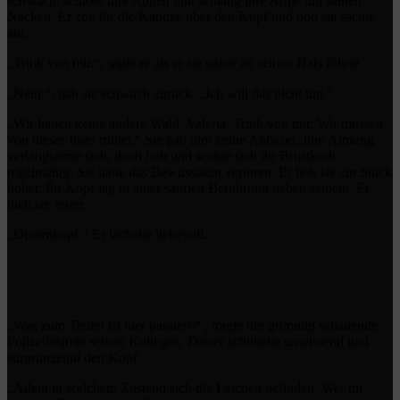
schwach, schloss ihre Augen und schlang ihre Arme um seinen
Nacken. Er zog ihr die Kapuze über den Kopf und hob sie sachte
auf.
„Trink von mir.“, sagte er als er sie näher an seinen Hals führte.
„Nein.“, gab sie schwach zurück. „Ich will das nicht tun.“
„Wir haben keine andere Wahl, Valeria. Trink von mir. Wir müssen
von dieser Insel runter.“ Sie gab ihm keine Antwort. Ihre Atmung
verlangsamte sich, doch hob und senkte sich ihr Brustkorb
regelmäßig. Sie hatte das Bewusstsein verloren. Er hob sie ein Stück
höher. Ihr Kopf lag in einer sanften Berührung neben seinem. Er
hielt sie fester.
„Dummkopf.“ Er lächelte liebevoll.
„Was zum Teufel ist hier passiert?“, fragte der grimmig schauende
Polizeibeamte seinen Kollegen. Dieser schüttelte unwissend und
stirnrunzelnd den Kopf.
„Allein in welchem Zustand sich die Leichen befinden. Wer tut