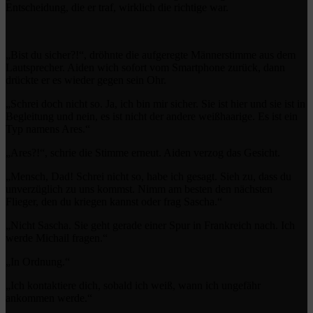
Entscheidung, die er traf, wirklich die richtige war.
„Bist du sicher?!“, dröhnte die aufgeregte Männerstimme aus dem
Lautsprecher. Aiden wich sofort vom Smartphone zurück, dann
drückte er es wieder gegen sein Ohr.
„Schrei doch nicht so. Ja, ich bin mir sicher. Sie ist hier und sie ist in
Begleitung und nein, es ist nicht der andere weißhaarige. Es ist ein
Typ namens Ares.“
„Ares?!“, schrie die Stimme erneut. Aiden verzog das Gesicht.
„Mensch, Dad! Schrei nicht so, habe ich gesagt. Sieh zu, dass du
unverzüglich zu uns kommst. Nimm am besten den nächsten
Flieger, den du kriegen kannst oder frag Sascha.“
„Nicht Sascha. Sie geht gerade einer Spur in Frankreich nach. Ich
werde Michail fragen.“
„In Ordnung.“
„Ich kontaktiere dich, sobald ich weiß, wann ich ungefähr
ankommen werde.“