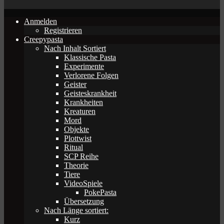
Anmelden
Registrieren
Creepypasta
Nach Inhalt Sortiert
Klassische Pasta
Experimente
Verlorene Folgen
Geister
Geisteskrankheit
Krankheiten
Kreaturen
Mord
Objekte
Plottwist
Ritual
SCP Reihe
Theorie
Tiere
VideoSpiele
PokePasta
Übersetzung
Nach Länge sortiert:
Kurz