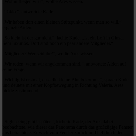
„Wohin fliegen wir?“, wollte Ares wissen.
„Tokio.“, antwortete Kade.
„Wir haben dort einen kleinen Stützpunkt, wenn man so will.“,
ergänzte Aiden.
„So klein ist der gar nicht.“, lachte Kade. „Ist ein Loft in Ginza.
Sehr luxuriös. Dort sind noch ein paar andere Mitglieder.“
„Mitglieder? Wer seid ihr?“, wollte Ares wissen.
„Wir reden, wenn wir angekommen sind.“, antwortete Aiden auf
seine Frage.
„Wichtig ist erstmal, dass die kleine Blut bekommt.“, sprach Kade
und deutete mit einer Kopfbewegung in Richtung Valeria. Ares
nickte zustimmend.
„Sightseeing gibt’s später.“, kicherte Kade, der Ares dabei
beobachtete, wie dieser das Panorama durch das großzügige Fenster
aus betrachtete. Er wich vom Fenster zurück und lief durch den