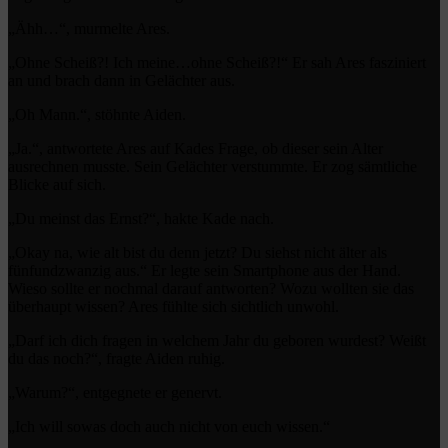
„Ähh…“, murmelte Ares.
„Ohne Scheiß?! Ich meine…ohne Scheiß?!“ Er sah Ares fasziniert
an und brach dann in Gelächter aus.
„Oh Mann.“, stöhnte Aiden.
„Ja.“, antwortete Ares auf Kades Frage, ob dieser sein Alter
ausrechnen musste. Sein Gelächter verstummte. Er zog sämtliche
Blicke auf sich.
„Du meinst das Ernst?“, hakte Kade nach.
„Okay na, wie alt bist du denn jetzt? Du siehst nicht älter als
fünfundzwanzig aus.“ Er legte sein Smartphone aus der Hand.
Wieso sollte er nochmal darauf antworten? Wozu wollten sie das
überhaupt wissen? Ares fühlte sich sichtlich unwohl.
„Darf ich dich fragen in welchem Jahr du geboren wurdest? Weißt
du das noch?“, fragte Aiden ruhig.
„Warum?“, entgegnete er genervt.
„Ich will sowas doch auch nicht von euch wissen.“