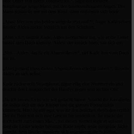
neue Order von ihrem Vorgesetzten.“, sagte der kleinere,
braunhaarige junge Mann, mit den haselnussbraunen Augen. Der
Mann schüttelte nur mit dem Kopf, dann entfernten sich beide.
„Also? Wer von uns beiden steigt da jetzt rauf?“, fragte Kade seinen
Bruder. Aiden zuckte lediglich mit den Schultern.
„Also ich.“, seufzte Kade. Aiden beobachtete ihn, wie er die Leiter
hinauf zum Dach kletterte. Aiden, der zurück blieb, sah sich um.
„Shit…Aiden, das ist ein Abgestoßener.“, rief Kade ihm vom Dach
aus zu.
„Aber jemand muss diesen Abgestoßenen erledigt haben.“, flüsterte
Aiden zu sich selbst.
Kade zückte sein Smartphone, tippte eilig eine Nummer ein und
drückte den Lautsprecher des Handys gegen sein rechtes Ohr.
„Ja, ich bin es. Es ist wie wir gedacht haben. Schickt die Kavallerie,
die sollen sich um den Körper und die ganzen Formalitäten
kümmern. Hm? Ist mir egal, was ihr den örtlichen Behörden erzählt.
Der ihr Boss soll sich eine Geschichte ausdenken. Ihr macht das
doch nicht zum ersten Mal.“, mit diesen Worten legte er auf und
stieg die Leiter wieder herunter. Kade zupfte seine olivgrüne Jacke
zurecht. Sein Bruder massierte sich angestrengt die Schläfen.