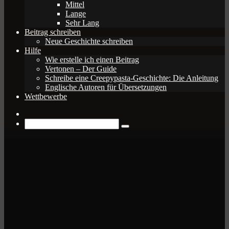
Mittel
Lange
Sehr Lang
Beitrag schreiben
Neue Geschichte schreiben
Hilfe
Wie erstelle ich einen Beitrag
Vertonen – Der Guide
Schreibe eine Creepypasta-Geschichte: Die Anleitung
Englische Autoren für Übersetzungen
Wettbewerbe
Zufälliger
Beitrag
Suche
nach