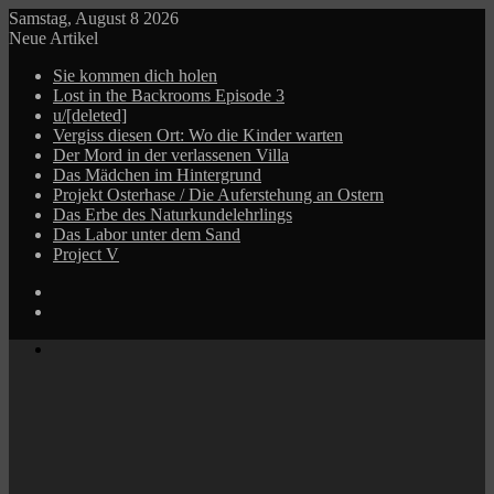
Samstag, August 8 2026
Neue Artikel
Sie kommen dich holen
Lost in the Backrooms Episode 3
u/[deleted]
Vergiss diesen Ort: Wo die Kinder warten
Der Mord in der verlassenen Villa
Das Mädchen im Hintergrund
Projekt Osterhase / Die Auferstehung an Ostern
Das Erbe des Naturkundelehrlings
Das Labor unter dem Sand
Project V
Log
In
Zufälliger
Beitrag
Menü