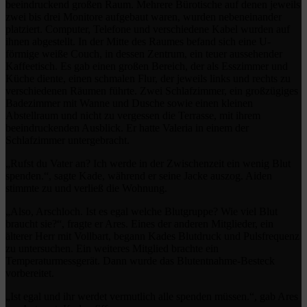
beeindruckend großen Raum. Mehrere Bürotische auf denen jeweils
zwei bis drei Monitore aufgebaut waren, wurden nebeneinander
platziert. Computer, Telefone und verschiedene Kabel wurden auf
ihnen abgestellt. In der Mitte des Raumes befand sich eine U-
förmige weiße Couch, in dessen Zentrum, ein teuer aussehender
Kaffeetisch. Es gab einen großen Bereich, der als Esszimmer und
Küche diente, einen schmalen Flur, der jeweils links und rechts zu
verschiedenen Räumen führte. Zwei Schlafzimmer, ein großzügiges
Badezimmer mit Wanne und Dusche sowie einen kleinen
Abstellraum und nicht zu vergessen die Terrasse, mit ihrem
beeindruckenden Ausblick. Er hatte Valeria in einem der
Schlafzimmer untergebracht.
„Rufst du Vater an? Ich werde in der Zwischenzeit ein wenig Blut
spenden.“, sagte Kade, während er seine Jacke auszog. Aiden
stimmte zu und verließ die Wohnung.
„Also, Arschloch. Ist es egal welche Blutgruppe? Wie viel Blut
braucht sie?“, fragte er Ares. Eines der anderen Mitglieder, ein
älterer Herr mit Vollbart, begann Kades Blutdruck und Pulsfrequenz
zu untersuchen. Ein weiteres Mitglied brachte ein
Temperaturmessgerät. Dann wurde das Blutentnahme-Besteck
vorbereitet.
„Ist egal und ihr werdet vermutlich alle spenden müssen.“, gab Ares