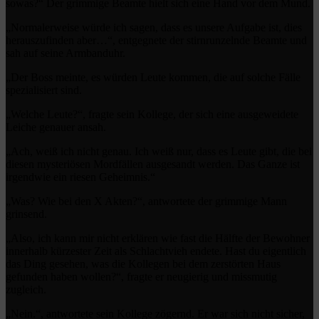
sowas?“ Der grimmige Beamte hielt sich eine Hand vor dem Mund.
„Normalerweise würde ich sagen, dass es unsere Aufgabe ist, dies
herauszufinden aber…“, entgegnete der stirnrunzelnde Beamte und
sah auf seine Armbanduhr.
„Der Boss meinte, es würden Leute kommen, die auf solche Fälle
spezialisiert sind.
„Welche Leute?“, fragte sein Kollege, der sich eine ausgeweidete
Leiche genauer ansah.
„Ach, weiß ich nicht genau. Ich weiß nur, dass es Leute gibt, die bei
diesen mysteriösen Mordfällen ausgesandt werden. Das Ganze ist
irgendwie ein riesen Geheimnis.“
„Was? Wie bei den X Akten?“, antwortete der grimmige Mann
grinsend.
„Also, ich kann mir nicht erklären wie fast die Hälfte der Bewohner
innerhalb kürzester Zeit als Schlachtvieh endete. Hast du eigentlich
das Ding gesehen, was die Kollegen bei dem zerstörten Haus
gefunden haben wollen?“, fragte er neugierig und missmutig
zugleich.
„Nein.“, antwortete sein Kollege zögernd. Er war sich nicht sicher,