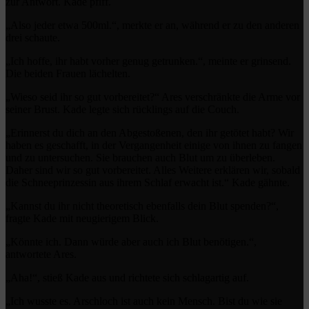
zur Antwort. Kade pfiff.
„Also jeder etwa 500ml.“, merkte er an, während er zu den anderen
drei schaute.
„Ich hoffe, ihr habt vorher genug getrunken.“, meinte er grinsend.
Die beiden Frauen lächelten.
„Wieso seid ihr so gut vorbereitet?“ Ares verschränkte die Arme vor
seiner Brust. Kade legte sich rücklings auf die Couch.
„Erinnerst du dich an den Abgestoßenen, den ihr getötet habt? Wir
haben es geschafft, in der Vergangenheit einige von ihnen zu fangen
und zu untersuchen. Sie brauchen auch Blut um zu überleben.
Daher sind wir so gut vorbereitet. Alles Weitere erklären wir, sobald
die Schneeprinzessin aus ihrem Schlaf erwacht ist.“ Kade gähnte.
„Kannst du ihr nicht theoretisch ebenfalls dein Blut spenden?“,
fragte Kade mit neugierigem Blick.
„Könnte ich. Dann würde aber auch ich Blut benötigen.“,
antwortete Ares.
„Aha!“, stieß Kade aus und richtete sich schlagartig auf.
„Ich wusste es. Arschloch ist auch kein Mensch. Bist du wie sie