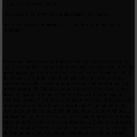
„Tu das.“, antwortete Aiden.
„Ach, Aiden? Tu bitte nichts unüberlegtes.“, bat James.
„Ich tue nie etwas unüberlegtes.“, sagte dieser und beendete das
Telefonat.
Ares beobachtete den Ablauf der Transfusion. Valeria sah so blass
aus. Er wollte nicht von ihrer Seite weichen. Er setzte sich auf einen
Sessel gegenüber ihrem Bett. Zwar brauchte er bald ebenfalls Blut,
doch hatte sie Priorität, schließlich hatte sie eine größere Menge
verloren als er selbst. Kade und die anderen Spender erholten sich
im Wohnraum. Ob Valeria sauer auf ihn wäre? Wie würde sie auf
diesen Ausgang der Dinge reagieren? Was würde er ihr sagen,
sobald sie erwacht? Er hörte die Stimmen von Kade und Aiden. Sie
unterhielten sich. Diese Leute, dieser Kade. Er mochte ihn nicht
besonders und die anderen? Die mochte er auch nicht, doch das lag
hauptsächlich an dem Misstrauen, das er gegenüber jedem Fremden
hegte. Immerhin hatte er etwas zu beschützen. Er stand vom Sessel
auf und lief zum Bett. Er sah zu ihr herab bevor er sich neben sie auf
die Bettkannte setzte. Ares beugte sich leicht über sie und strich