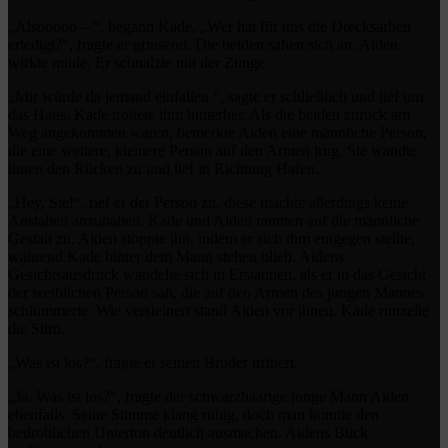
„Alsooooo – “, begann Kade. „Wer hat für uns die Drecksarbeit
erledigt?“, fragte er grinsend. Die beiden sahen sich an. Aiden
wirkte müde. Er schnalzte mit der Zunge.
„Mir würde da jemand einfallen.“, sagte er schließlich und lief um
das Haus. Kade trottete ihm hinterher. Als die beiden zurück am
Weg angekommen waren, bemerkte Aiden eine männliche Person,
die eine weitere, kleinere Person auf den Armen trug. Sie wandte
ihnen den Rücken zu und lief in Richtung Hafen.
„Hey, Sie!“, rief er der Person zu, diese machte allerdings keine
Anstalten anzuhalten. Kade und Aiden rannten auf die männliche
Gestalt zu. Aiden stoppte ihn, indem er sich ihm entgegen stellte,
während Kade hinter dem Mann stehen blieb. Aidens
Gesichtsausdruck wandelte sich in Erstaunen, als er in das Gesicht
der weiblichen Person sah, die auf den Armen des jungen Mannes
schlummerte. Wie versteinert stand Aiden vor ihnen. Kade runzelte
die Stirn.
„Was ist los?“, fragte er seinen Bruder irritiert.
„Ja. Was ist los?“, fragte der schwarzhaarige junge Mann Aiden
ebenfalls. Seine Stimme klang ruhig, doch man konnte den
bedrohlichen Unterton deutlich ausmachen. Aidens Blick