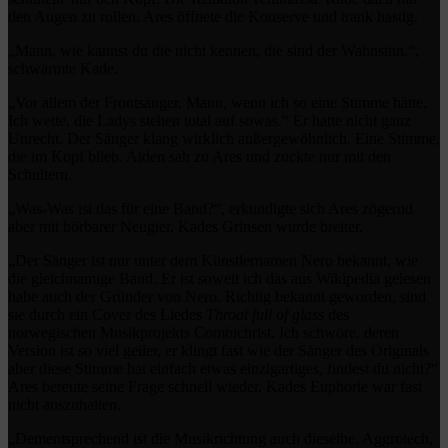
den Augen zu rollen. Ares öffnete die Konserve und trank hastig.
„Mann, wie kannst du die nicht kennen, die sind der Wahnsinn.“,
schwärmte Kade.
„Vor allem der Frontsänger. Mann, wenn ich so eine Stimme hätte.
Ich wette, die Ladys stehen total auf sowas.“ Er hatte nicht ganz
Unrecht. Der Sänger klang wirklich außergewöhnlich. Eine Stimme,
die im Kopf blieb. Aiden sah zu Ares und zuckte nur mit den
Schultern.
„Was-Was ist das für eine Band?“, erkundigte sich Ares zögernd
aber mit hörbarer Neugier. Kades Grinsen wurde breiter.
„Der Sänger ist nur unter dem Künstlernamen Nero bekannt, wie
die gleichnamige Band. Er ist soweit ich das aus Wikipedia gelesen
habe auch der Gründer von Nero. Richtig bekannt geworden, sind
sie durch ein Cover des Liedes
Throat full of glass
des
norwegischen Musikprojekts Combichrist. Ich schwöre, deren
Version ist so viel geiler, er klingt fast wie der Sänger des Originals
aber diese Stimme hat einfach etwas einzigartiges, findest du nicht?“
Ares bereute seine Frage schnell wieder. Kades Euphorie war fast
nicht auszuhalten.
„Dementsprechend ist die Musikrichtung auch dieselbe. Aggrotech,