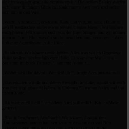
sie hier weg bringen, also verpisst euch.“ Die beiden Brüder warfen
sich einen flüchtigen Blick zu. Kade rannte Ares nach und stellte
sich ihm in den Weg.
„Warte, Arschloch.“, erwiderte Kade und vergrub seine Hände in
den Hosentaschen seiner etwas weiten, blauen Jeans. „Wir können
euch helfen. Wir können euch von der Insel bringen und wir können
euch auch mit Blut, was ihr so dringend benötigt, versorgen.“ Ares
hob eine Augenbraue in die Höhe.
„Es stimmt. Wir können euch helfen. Alles was wir im Gegenzug
dafür wollen, ist ebenfalls eure Hilfe. Es wäre eine Win – win –
Situation für beide Parteien.“, stimmte Aiden zu.
„Woher wisst ihr davon? Wer seid ihr?“, fragte Ares misstrauisch.
„Das erklären wir dir und deiner Freundin in Ruhe, sobald wir euch
von hier weg gebracht haben. In Ordnung?“, meinte Aiden und trat
neben Kade.
„Ich traue euch nicht.“, erwiderte Ares schließlich. Kade stöhnte
genervt.
„Bist du bescheuert, Arschloch? Wir wissen, dass sie den
Abgestoßenen getötet hat. Wir wissen, dass sie das viel Blut
gekostet haben muss und das dies auch der Grund für ihre