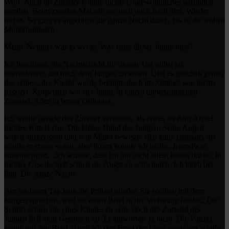
Wort. Auch im Zimmer konnte nichts Ungewöhnliches gefunden
werden. Beim zweiten Mal sah sie auch noch nach ihm. Wieder
nichts. So ging es angeblich die ganze Nacht durch, bis in die frühen
Morgenstunden.
Meine Neugier war geweckt. Was hatte dieser Junge bloß?
Ich beschloss, die Nachtschicht für diesen Tag selbst zu
übernehmen, um nach dem Jungen zu sehen. Und es geschah genau
das selbe…der Knopf wurde betätigt, doch im Zimmer war nichts
passiert. Körperlich war der Junge in einem unbedenklichen
Zustand. Alles in bester Ordnung.
Ich wollte gerade das Zimmer verlassen, als etwas an dem Ärmel
meines Kittels zog. Die kleine Hand des Jungen. Seine Augen
waren aufgerissen und sein Mund bewegte sich ganz langsam, als
würde er etwas sagen, aber hören konnte ich nichts. Irgendwas
stimmte nicht…ich wusste, dass ich ihn nicht allein lassen durfte. In
meiner Gesellschaft schien die Angst zu schwinden. Ich blieb bei
ihm. Die ganze Nacht.
Am nächsten Tag kam die Polizei wieder. Sie wollten mit dem
Jungen sprechen, weil sie einen Brief in der Wohnung fanden. Die
Schrift schien die eines Kindes zu sein, doch der Zustand des
Jungen ließ kein Gespräch zu. Er antwortete ja nicht. Die Polizei
zeigte mir den Brief, damit ich den Ernst der Lage verstehen würde.