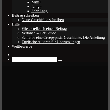
Mittel
Lange
Sehr Lang
Beitrag schreiben
Neue Geschichte schreiben
Hilfe
Wie erstelle ich einen Beitrag
Vertonen – Der Guide
Schreibe eine Creepypasta-Geschichte: Die Anleitung
Englische Autoren für Übersetzungen
Wettbewerbe
Zufälliger
Beitrag
Suche
nach