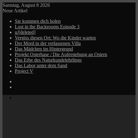
Samstag, August 8 2026
Neue Artikel
Sie kommen dich holen
Lost in the Backrooms Episode 3
u/[deleted]
Vergiss diesen Ort: Wo die Kinder warten
Der Mord in der verlassenen Villa
Das Mädchen im Hintergrund
Projekt Osterhase / Die Auferstehung an Ostern
Das Erbe des Naturkundelehrlings
Das Labor unter dem Sand
Project V
Log
In
Zufälliger
Beitrag
Menü