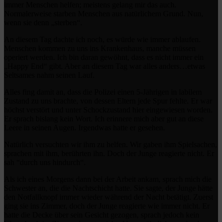
immer Menschen helfen; meistens gelang mir das auch.
Normalerweise starben Menschen aus natürlichem Grund. Nun,
wenn sie denn „sterben“.
An diesem Tag dachte ich noch, es würde wie immer ablaufen.
Menschen kommen zu uns ins Krankenhaus, manche müssen
operiert werden. Ich bin daran gewöhnt, dass es nicht immer ein
„Happy End“ gibt. Aber an diesem Tag war alles anders…etwas
Seltsames nahm seinen Lauf.
Alles fing damit an, dass die Polizei einen 5-Jährigen in labilem
Zustand zu uns brachte, von dessen Eltern jede Spur fehlte. Er war
höchst verstört und unter Schockzustand hier eingewiesen worden.
Er sprach bislang kein Wort. Ich erinnere mich aber gut an diese
Leere in seinen Augen. Irgendwas hatte er gesehen.
Natürlich versuchten wir ihm zu helfen. Wir gaben ihm Spielsachen,
sprachen mit ihm, berührten ihn. Doch der Junge reagierte nicht. Er
sah “durch uns hindurch“.
Als ich eines Morgens dann bei der Arbeit ankam, sprach mich die
Schwester an, die die Nachtschicht hatte. Sie sagte, der Junge hätte
den Notfallknopf immer wieder während der Nacht betätigt. Zuerst
ging sie ins Zimmer, doch der Junge reagierte wie immer nicht. Er
hatte die Decke über sein Gesicht gezogen, sprach jedoch kein