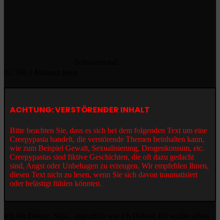
Schwarzwind
0
596
3 Minuten lesen
ACHTUNG: VERSTÖRENDER INHALT
Bitte beachten Sie, dass es sich bei dem folgenden Text um eine
Creepypasta handelt, die verstörende Themen beinhalten kann,
wie zum Beispiel Gewalt, Sexualisierung, Drogenkonsum, etc.
Creepypastas sind fiktive Geschichten, die oft dazu gedacht
sind, Angst oder Unbehagen zu erzeugen. Wir empfehlen Ihnen,
diesen Text nicht zu lesen, wenn Sie sich davon traumatisiert
oder belästigt fühlen könnten.
Ich bin Doktor. Naja…eigentlich war ich Doktor. Ich wollte schon