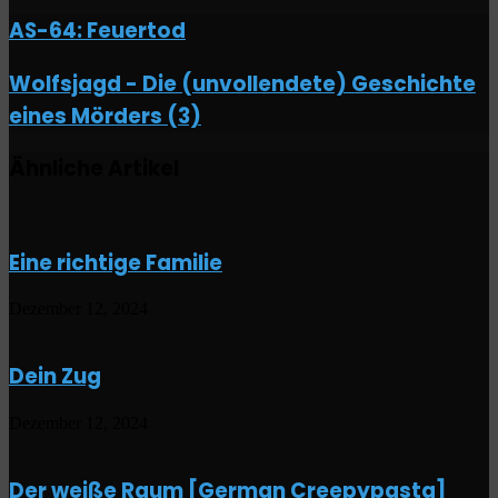
AS-
AS-64: Feuertod
64:
Feuertod
Wolfsjagd
Wolfsjagd - Die (unvollendete) Geschichte
-
eines Mörders (3)
Die
(unvollendete)
Geschichte
Ähnliche Artikel
eines
Mörders
(3)
Eine richtige Familie
Dezember 12, 2024
Dein Zug
Dezember 12, 2024
Der weiße Raum [German Creepypasta]