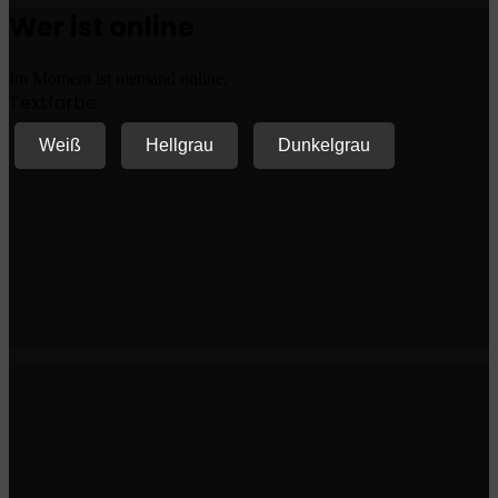
Wer ist online
Im Moment ist niemand online.
Textfarbe
Weiß
Hellgrau
Dunkelgrau