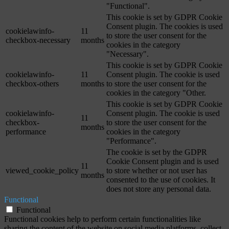
"Functional".
This cookie is set by GDPR Cookie
Consent plugin. The cookies is used
cookielawinfo-
11
to store the user consent for the
checkbox-necessary
months
cookies in the category
"Necessary".
This cookie is set by GDPR Cookie
cookielawinfo-
11
Consent plugin. The cookie is used
checkbox-others
months
to store the user consent for the
cookies in the category "Other.
This cookie is set by GDPR Cookie
cookielawinfo-
Consent plugin. The cookie is used
11
checkbox-
to store the user consent for the
months
performance
cookies in the category
"Performance".
The cookie is set by the GDPR
Cookie Consent plugin and is used
11
viewed_cookie_policy
to store whether or not user has
months
consented to the use of cookies. It
does not store any personal data.
Functional
Functional
Functional cookies help to perform certain functionalities like
sharing the content of the website on social media platforms, collect