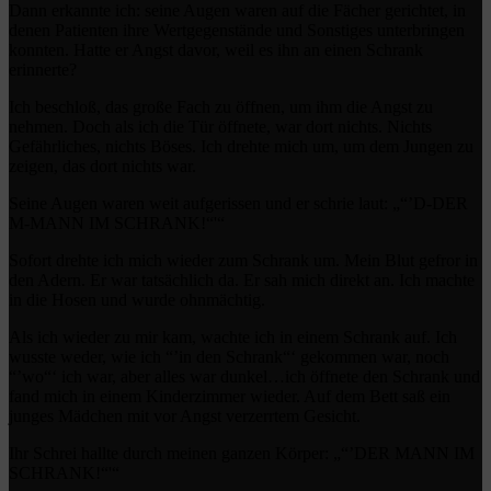
Dann erkannte ich: seine Augen waren auf die Fächer gerichtet, in
denen Patienten ihre Wertgegenstände und Sonstiges unterbringen
konnten. Hatte er Angst davor, weil es ihn an einen Schrank
erinnerte?
Ich beschloß, das große Fach zu öffnen, um ihm die Angst zu
nehmen. Doch als ich die Tür öffnete, war dort nichts. Nichts
Gefährliches, nichts Böses. Ich drehte mich um, um dem Jungen zu
zeigen, das dort nichts war.
Seine Augen waren weit aufgerissen und er schrie laut: „“’D-DER
M-MANN IM SCHRANK!“'“
Sofort drehte ich mich wieder zum Schrank um. Mein Blut gefror in
den Adern. Er war tatsächlich da. Er sah mich direkt an. Ich machte
in die Hosen und wurde ohnmächtig.
Als ich wieder zu mir kam, wachte ich in einem Schrank auf. Ich
wusste weder, wie ich “’in den Schrank“‘ gekommen war, noch
“’wo“‘ ich war, aber alles war dunkel…ich öffnete den Schrank und
fand mich in einem Kinderzimmer wieder. Auf dem Bett saß ein
junges Mädchen mit vor Angst verzerrtem Gesicht.
Ihr Schrei hallte durch meinen ganzen Körper: „“’DER MANN IM
SCHRANK!“'“