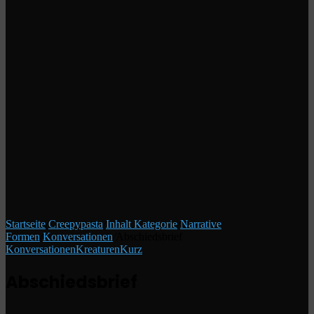
Startseite
/
Creepypasta
/
Inhalt Kategorie
/
Narrative
Formen
/
Konversationen
/
Abschiedsbrief
Konversationen
Kreaturen
Kurz
Abschiedsbrief