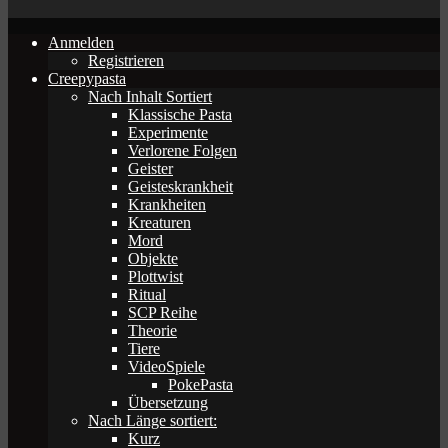
Anmelden
Registrieren
Creepypasta
Nach Inhalt Sortiert
Klassische Pasta
Experimente
Verlorene Folgen
Geister
Geisteskrankheit
Krankheiten
Kreaturen
Mord
Objekte
Plottwist
Ritual
SCP Reihe
Theorie
Tiere
VideoSpiele
PokePasta
Übersetzung
Nach Länge sortiert:
Kurz