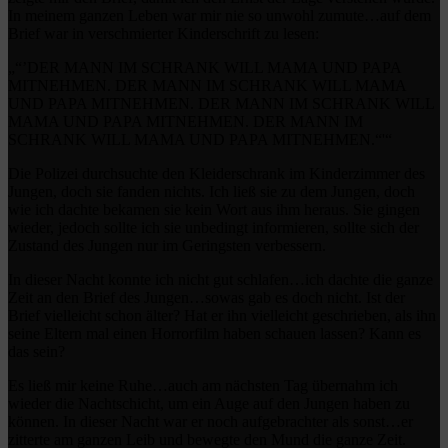
In meinem ganzen Leben war mir nie so unwohl zumute…auf dem
Brief war in verschmierter Kinderschrift zu lesen:
„“’DER MANN IM SCHRANK WILL MAMA UND PAPA
MITNEHMEN. DER MANN IM SCHRANK WILL MAMA
UND PAPA MITNEHMEN. DER MANN IM SCHRANK WILL
MAMA UND PAPA MITNEHMEN. DER MANN IM
SCHRANK WILL MAMA UND PAPA MITNEHMEN.“'“
Die Polizei durchsuchte den Kleiderschrank im Kinderzimmer des
Jungen, doch sie fanden nichts. Ich ließ sie zu dem Jungen, doch
wie ich dachte bekamen sie kein Wort aus ihm heraus. Sie gingen
wieder, jedoch sollte ich sie unbedingt informieren, sollte sich der
Zustand des Jungen nur im Geringsten verbessern.
In dieser Nacht konnte ich nicht gut schlafen…ich dachte die ganze
Zeit an den Brief des Jungen…sowas gab es doch nicht. Ist der
Brief vielleicht schon älter? Hat er ihn vielleicht geschrieben, als ihn
seine Eltern mal einen Horrorfilm haben schauen lassen? Kann es
das sein?
Es ließ mir keine Ruhe…auch am nächsten Tag übernahm ich
wieder die Nachtschicht, um ein Auge auf den Jungen haben zu
können. In dieser Nacht war er noch aufgebrachter als sonst…er
zitterte am ganzen Leib und bewegte den Mund die ganze Zeit.