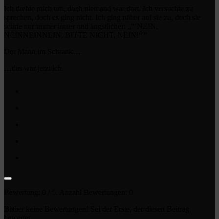
Ich drehte mich um, doch niemand war dort. Ich versuchte zu
sprechen, doch es ging nicht. Ich ging näher auf sie zu, doch sie
schrie nur immer lauter und ängstlicher: „“’NEIN,
NEINNEINNEIN, BITTE NICHT, NEIN!“'“
Der Mann im Schrank…
…das war jetzt ich.
Bewertung:
0
/ 5. Anzahl Bewertungen:
0
Bisher keine Bewertungen! Sei der Erste, der diesen Beitrag
bewertet.