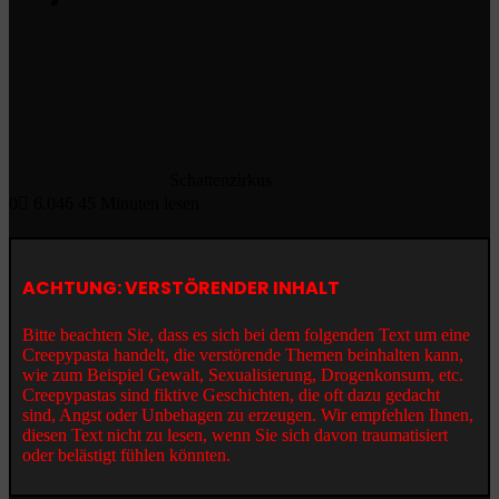
Schattenzirkus
0
6.046
45 Minuten lesen
ACHTUNG: VERSTÖRENDER INHALT
Bitte beachten Sie, dass es sich bei dem folgenden Text um eine
Creepypasta handelt, die verstörende Themen beinhalten kann,
wie zum Beispiel Gewalt, Sexualisierung, Drogenkonsum, etc.
Creepypastas sind fiktive Geschichten, die oft dazu gedacht
sind, Angst oder Unbehagen zu erzeugen. Wir empfehlen Ihnen,
diesen Text nicht zu lesen, wenn Sie sich davon traumatisiert
oder belästigt fühlen könnten.