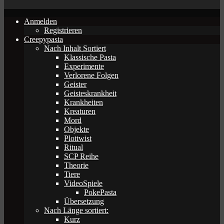
Anmelden
Registrieren
Creepypasta
Nach Inhalt Sortiert
Klassische Pasta
Experimente
Verlorene Folgen
Geister
Geisteskrankheit
Krankheiten
Kreaturen
Mord
Objekte
Plottwist
Ritual
SCP Reihe
Theorie
Tiere
VideoSpiele
PokePasta
Übersetzung
Nach Länge sortiert:
Kurz