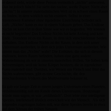
er darauf sieht, würde diese Person vermutlich „nichts“ antworten.
Das ist jedoch falsch! Sie sieht das nackte, weiße Papier. Nicht aber
„nichts“! In unserer materialistischen Welt ist es schwer einen Raum
zu finden, in dem wirklich nichts existiert. Selbst in einer
fensterlosen Kammer ohne irgendeine Einrichtung befindet sich
Luft. „Nichts“ kann es nur in einem Vakuum geben. Das Endlose
Nichts ist kein Ort in dem Sinne wie wir es begreifen. Wir können
es nicht begreifen! Das Endlose Nichts hat kein Anfang und kein
Ende. Trotzdem ist es ein Raum, in dem sich verschiedenste Seelen
aufhalten. Das Endlose Nichts ist der Raum, in dem sich unser
Universum ausbreitet, in dem sich jedes Universum ausbreitet. Wie
nimmt man das „Nichts“ wahr? Die Entitäten, die sich in diesem
endlosen, leeren Raum befinden, haben eine ganz andere
Wahrnehmung als wir in unseren materiellen Hüllen. Sie haben kein
Sehvermögen, weil sie keine Körper besitzen, die in irgendeiner
Form materiell sind. Darüber, wie Wesen aus Fleisch und Blut das
Nichts wahrnehmen, gibt es eine Geschichte, die den
verschiedensten Völkern des Multiversums bekannt ist.
Es gab vor langer Zeit in einem jungen Universum einen Planeten,
verhältnismäßig nah am Rande dieses Universums. Heutzutage
würde man sagen, er war „erdähnlich“. Dort lebte eine intelligente
Spezies, intellektuell ähnlich entwickelt wie der Mensch. Als sich
folgendes zugetragen haben soll, war diese Spezies bereits in etwa
auf dem Niveau der frühen Neuzeit.