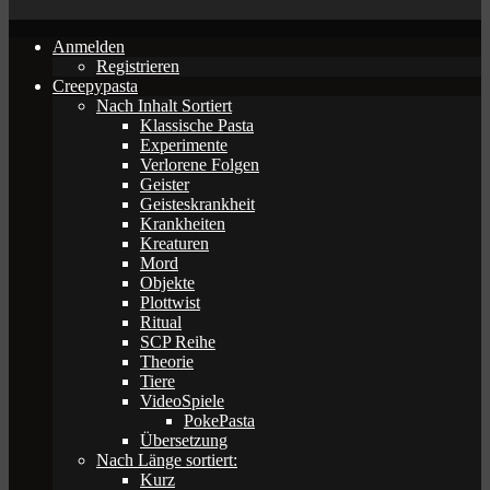
Anmelden
Registrieren
Creepypasta
Nach Inhalt Sortiert
Klassische Pasta
Experimente
Verlorene Folgen
Geister
Geisteskrankheit
Krankheiten
Kreaturen
Mord
Objekte
Plottwist
Ritual
SCP Reihe
Theorie
Tiere
VideoSpiele
PokePasta
Übersetzung
Nach Länge sortiert:
Kurz