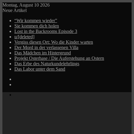
Montag, August 10 2026
Neue Artikel
“Wir kommen wieder”
Sie kommen dich holen
Lost in the Backrooms Episode 3
u/[deleted]
Vergiss diesen Ort: Wo die Kinder warten
Der Mord in der verlassenen Villa
Das Mädchen im Hintergrund
Projekt Osterhase / Die Auferstehung an Ostern
Das Erbe des Naturkundelehrlings
Das Labor unter dem Sand
Log
In
Zufälliger
Beitrag
Menü