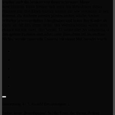
wurden auch die Wolken von dieser schwarzen Masse
verschlungen. Panik breitete sich unter den Bewohnern dieses
Planeten aus. Die Einen starrten einfach nur wie versteinert in den
Himmel, die Anderen rannten planlos umher, wieder Andere
verfielen in verzweifelten Aberglauben und boten ihre Kinder als
Opfer an. All dies nutzte nichts. Der Weltenschlinger wollte nicht
einfach nur ein, zwei, fünf Seelen. Er wollte alle! So verschlang er
den ganzen Planeten und nahm seine Bewohner mit ins endlose
Nichts, wo alle materielle Existenz mit einem Mal beendet wurde.
Bewertung:
4
/ 5. Anzahl Bewertungen:
1
Bisher keine Bewertungen! Sei der Erste, der diesen Beitrag