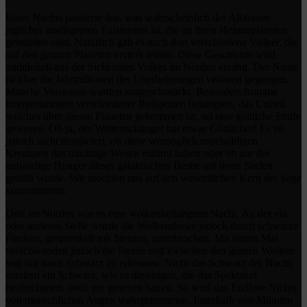
Eines Nachts passierte das, was wahrscheinlich der Albtraum
jeglicher intelligenten Existenzen ist, die an ihren Heimatplaneten
gebunden sind. Natürlich gab es auch dort verschiedene Völker, die
auf den ganzen Planeten verteilt lebten. Diese Geschichte wird
traditionell aus der Sicht eines Volkes im Norden erzählt. Der Name
ist über die Jahrmillionen der Überlieferungen verloren gegangen.
Manche Versionen wurden ausgeschmückt. Besonders fromme
Interpretationen verschiedener Religionen behaupten, das Unheil
welches über diesen Planeten gekommen ist, sei eine göttliche Strafe
gewesen. Oh ja, der Weltenschlinger hat etwas Göttliches! Es ist
jedoch nicht überliefert, ob diese womöglich unschuldigen
Kreaturen das mächtige Wesen erzürnt haben oder ob nur der
unbändige Hunger dieser galaktischen Bestie mit ihren Seelen
gestillt wurde. Wir möchten uns auf den wesentlichen Kern der Sage
konzentrieren.
Dort im Norden war es eine wolkenbehangene Nacht. An der ein
oder anderen Stelle wurde die Wolkendecke jedoch durch schwarze
Flecken, gesprenkelt mit Sternen, unterbrochen. Mit einem Mal
verschwanden jedoch die Sterne und zwischen den grauen Wolken
war nur noch Schwarz zu erkennen. Nicht das Schwarz der Nacht,
sondern ein Schwarz, wie es diejenigen, die das Spektakel
beobachteten, noch nie gesehen hatten. So wird das Endlose Nichts
von menschlichen Augen wahrgenommen. Innerhalb von Minuten