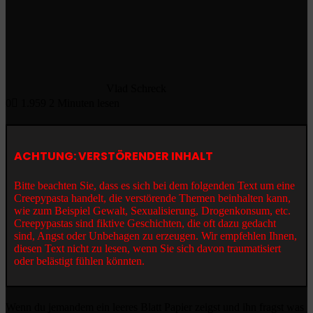
Vlad Schreck
0
1.959
2 Minuten lesen
ACHTUNG: VERSTÖRENDER INHALT
Bitte beachten Sie, dass es sich bei dem folgenden Text um eine
Creepypasta handelt, die verstörende Themen beinhalten kann,
wie zum Beispiel Gewalt, Sexualisierung, Drogenkonsum, etc.
Creepypastas sind fiktive Geschichten, die oft dazu gedacht
sind, Angst oder Unbehagen zu erzeugen. Wir empfehlen Ihnen,
diesen Text nicht zu lesen, wenn Sie sich davon traumatisiert
oder belästigt fühlen könnten.
Wenn du jemandem ein leeres Blatt Papier zeigst und ihn fragst was