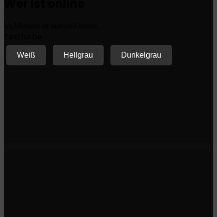
Wer ist online
Im Moment ist niemand online.
Textfarbe
Weiß
Hellgrau
Dunkelgrau