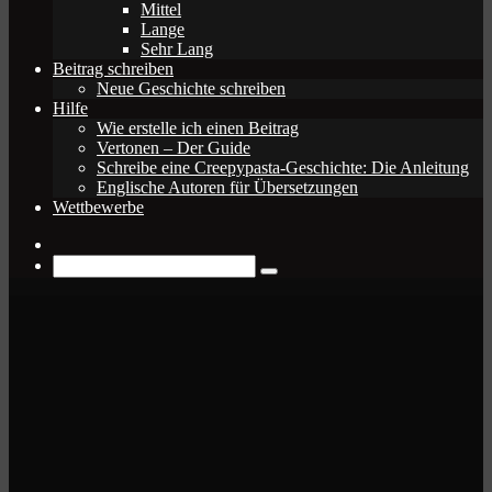
Mittel
Lange
Sehr Lang
Beitrag schreiben
Neue Geschichte schreiben
Hilfe
Wie erstelle ich einen Beitrag
Vertonen – Der Guide
Schreibe eine Creepypasta-Geschichte: Die Anleitung
Englische Autoren für Übersetzungen
Wettbewerbe
Zufälliger
Beitrag
Suche
nach