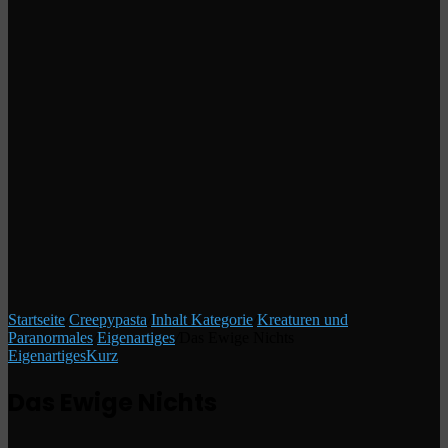
Startseite
/
Creepypasta
/
Inhalt Kategorie
/
Kreaturen und
Paranormales
/
Eigenartiges
/
Das Ewige Nichts
Eigenartiges
Kurz
Das Ewige Nichts