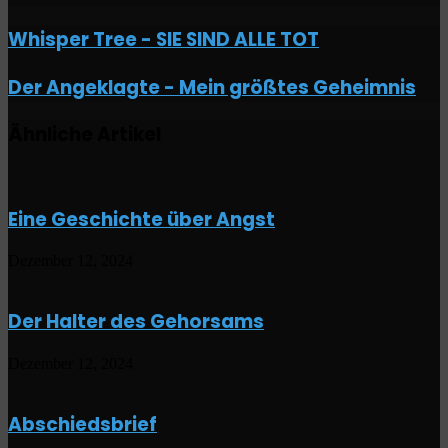
Whisper
Whisper Tree - SIE SIND ALLE TOT
Tree
-
Der
Der Angeklagte - Mein größtes Geheimnis
SIE
Angeklagte
SIND
-
ALLE
Ähnliche Artikel
Mein
TOT
größtes
Geheimnis
Eine Geschichte über Angst
Dezember 12, 2024
Der Halter des Gehorsams
Dezember 12, 2024
Abschiedsbrief