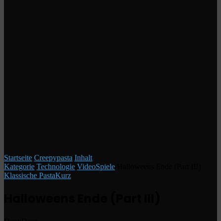
Startseite
/
Creepypasta
/
Inhalt
Kategorie
/
Technologie
/
VideoSpiele
/
Halloweens Ende (Part III)
Klassische Pasta
Kurz
Halloweens Ende (Part III)