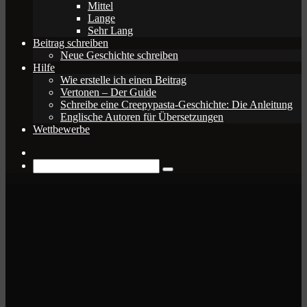
Mittel
Lange
Sehr Lang
Beitrag schreiben
Neue Geschichte schreiben
Hilfe
Wie erstelle ich einen Beitrag
Vertonen – Der Guide
Schreibe eine Creepypasta-Geschichte: Die Anleitung
Englische Autoren für Übersetzungen
Wettbewerbe
Zufälliger
Beitrag
Suche
nach