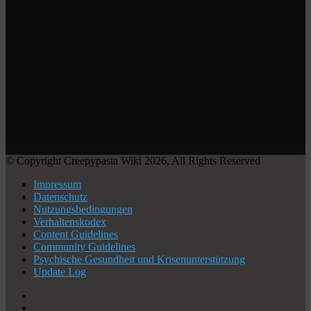
© Copyright Creepypasta Wiki 2026, All Rights Reserved
Impressum
Datenschutz
Nutzungsbedingungen
Verhaltenskodex
Content Guidelines
Community Guidelines
Psychische Gesundheit und Krisenunterstützung
Update Log
X
YouTube