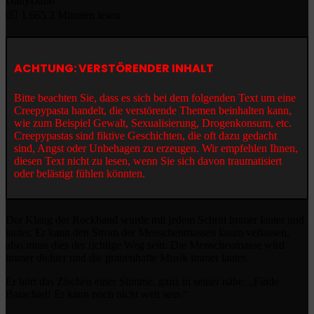
DanyDano
0
1.665
2 Minuten lesen
ACHTUNG: VERSTÖRENDER INHALT
Bitte beachten Sie, dass es sich bei dem folgenden Text um eine
Creepypasta handelt, die verstörende Themen beinhalten kann,
wie zum Beispiel Gewalt, Sexualisierung, Drogenkonsum, etc.
Creepypastas sind fiktive Geschichten, die oft dazu gedacht
sind, Angst oder Unbehagen zu erzeugen. Wir empfehlen Ihnen,
diesen Text nicht zu lesen, wenn Sie sich davon traumatisiert
oder belästigt fühlen könnten.
Der Klang der Rockband wurde mit jedem Schritt immer lauter und
lauter. Er kann den Strom der Menschenmassen kaum verlassen,
also muss dies der richtige Weg sein. Die Menschenmasse wird
immer dichter und die grauenhafte Musik immer lauter.
Er hört das Zischen einer Stimme, ganz in seiner nähe: „Finde
Barachiel! Er kann noch nicht weit sein.“