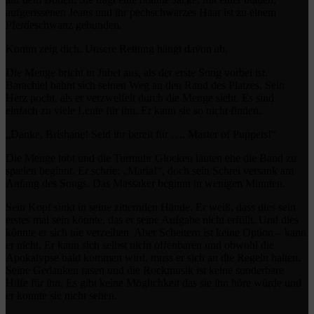
aufgerissenen Jeans und ihr pechschwarzes Haar ist zu einem
Pferdeschwanz gebunden.
Komm zeig dich. Unsere Rettung hängt davon ab.
Die Menge bricht in Jubel aus, als der erste Song vorbei ist.
Barachiel bahnt sich seinen Weg an den Rand des Platzes. Sein
Herz pocht, als er verzweifelt durch die Menge sieht. Es sind
einfach zu viele Leute für ihn. Er kann sie so nicht finden.
„Danke, Brisbane! Seid ihr bereit für …. Master of Puppets!“
Die Menge tobt und die Turmuhr Glocken läuten ehe die Band zu
spielen beginnt. Er schrie: „Maria!“, doch sein Schrei versank am
Anfang des Songs. Das Massaker beginnt in wenigen Minuten.
Sein Kopf sinkt in seine zitternden Hände. Er weiß, dass dies sein
erstes mal sein könnte, das er seine Aufgabe nicht erfüllt. Und dies
könnte er sich nie verzeihen. Aber Scheitern ist keine Option – kann
er nicht. Er kann sich selbst nicht offenbaren und obwohl die
Apokalypse bald kommen wird, muss er sich an die Regeln halten.
Seine Gedanken rasen und die Rockmusik ist keine sonderbare
Hilfe für ihn. Es gibt keine Möglichkeit das sie ihn höre würde und
er konnte sie nicht sehen.