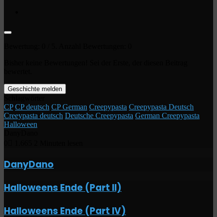
Bewertung:
0
/ 5. Anzahl Bewertungen:
0
Bisher keine Bewertungen! Sei der Erste, der diesen Beitrag
bewertet.
Geschichte melden
Schlagwörter
CP
CP deutsch
CP German
Creepypasta
Creepypasta Deutsch
Creeypasta deutsch
Deutsche Creepypasta
German Creepypasta
Halloween
DanyDano
0
1.665
2 Minuten lesen
Facebook
X
LinkedIn
Tumblr
Pinterest
Reddit
VKontakte
WhatsApp
Telegram
Viber
Per
Drucken
E-
DanyDano
Mail
teilen
Halloweens
Halloweens Ende (Part II)
Ende
(Part
Halloweens
Halloweens Ende (Part IV)
II)
Ende