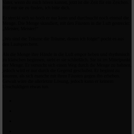
Vater, wenn du mich hören kannst, jetzt ist die Zeit für ein Zeichen.
Hilf mir sie zu finden, ich bitte dich.
Er streckt sich so hoch er nur kann und durchsucht noch einmal die
Menge. Die Menge skandiert, mit den Fäusten in die Luft gestreckt:
„Meister, Meister!“
„Wo sind die Träume die Träume, denen ich folgte“ pocht es aus
den Lautsprechern.
Als die Menge ihre Hände in die Luft empor heben und rhythmisch
zu klatschen beginnen, sieht er sie schließlich. Sie ist im Mittelpunkt
der Menge. Er versucht sich einen Weg durch die Menge zu bahnen,
jedoch wird er nur durch die Gegend geschubst. Er beginnt zu
knurren, als sich manche mit ihren Fäusten gegen ihn erheben.
Gewalt wäre die allerletzte Lösung, jedoch kann er keinem
Unschuldigen etwas tun.