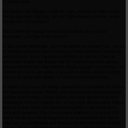
Es funktioniert.
Die Stimme des Sängers erfüllt die Luft. „Jetzt ist die Welt vorbei.
Ich bin nur einer. Oh Gott, hilf mir! Halte meinen Atem an, wenn
ich mir den Tod ersehne!“
Ein Großteil der Menge heben ihre Hände in die Luft und
skandieren: „Oh bitte Gott, hilf mir!“
Er durchsucht die Menge, aber es ist immer noch keine Spur von ihr.
Er erinnert sich daran, den Glauben zu haben und den Glauben an
seinen Zweck. In der Zwischenzeit hatten die meisten Eltern in
seiner nähe bereits ihre Kinder auf die Schultern gepackt um der,
überraschenderweise angenehmen Musik entgegen zu kommen. Am
liebsten möchte er alle retten, aber wenn er Panik auslösen würde,
kann er sie nicht mehr finden. Er muss konzentriert bleiben.
Er schiebt sich durch die Menge und erblickt kurzerhand die Bühne.
Die Band wütet auf der Bühne, zerschmettert eine Gitarre nach der
anderen und beendet schlussendlich den Song mit einem großen
Schlagzeug Solo. Er erinnert sich an das Lied, dass in seiner Vision
gespielt wurde, bevor die Dämonen angriffen. Und dieses ist es
noch nicht gewesen. Der Glockenturm zeigt kurz vor sieben Uhr
und er hat sie noch nicht ausgemacht. Er konzentriert sich immer
mehr auf sein Gedächtnis und sieht den Blutverschmierten Körper
auf dem Boden. Sie trägt eine braune Jacke, mit einer blauen,