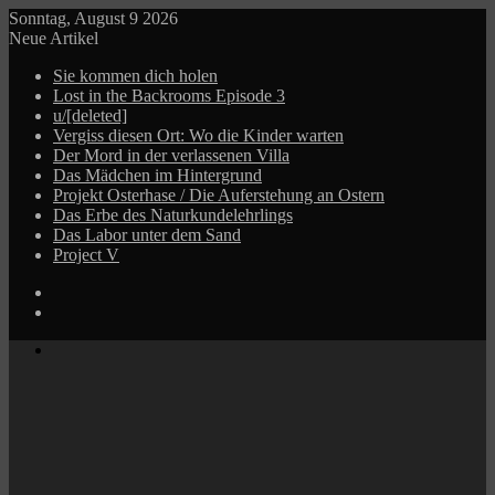
Sonntag, August 9 2026
Neue Artikel
Sie kommen dich holen
Lost in the Backrooms Episode 3
u/[deleted]
Vergiss diesen Ort: Wo die Kinder warten
Der Mord in der verlassenen Villa
Das Mädchen im Hintergrund
Projekt Osterhase / Die Auferstehung an Ostern
Das Erbe des Naturkundelehrlings
Das Labor unter dem Sand
Project V
Log
In
Zufälliger
Beitrag
Menü