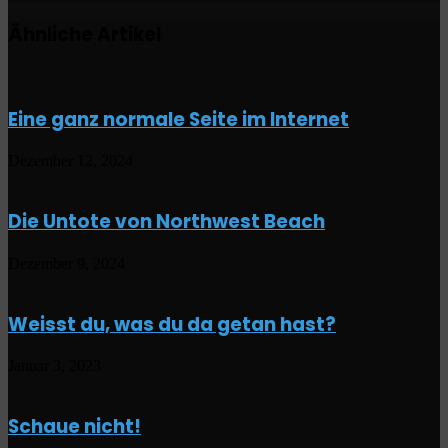
(Part
Ähnliche Artikel
IV)
Eine ganz normale Seite im Internet
Dezember 12, 2024
Die Untote von Northwest Beach
Dezember 9, 2024
Weisst du, was du da getan hast?
Januar 3, 2023
Schaue nicht!