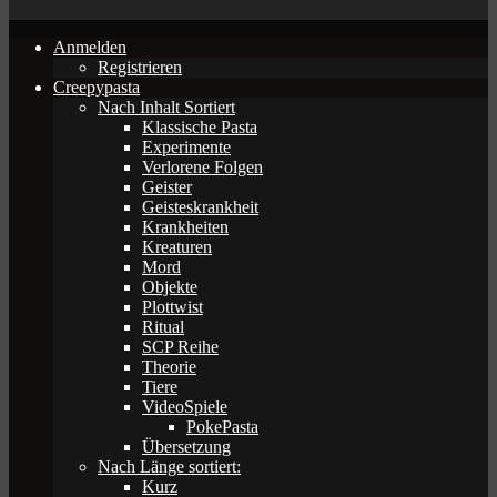
Anmelden
Registrieren
Creepypasta
Nach Inhalt Sortiert
Klassische Pasta
Experimente
Verlorene Folgen
Geister
Geisteskrankheit
Krankheiten
Kreaturen
Mord
Objekte
Plottwist
Ritual
SCP Reihe
Theorie
Tiere
VideoSpiele
PokePasta
Übersetzung
Nach Länge sortiert:
Kurz