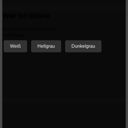
Wer ist online
Im Moment ist niemand online.
Textfarbe
Weiß
Hellgrau
Dunkelgrau