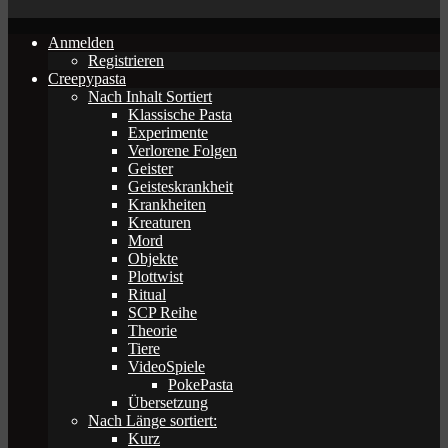
Anmelden
Registrieren
Creepypasta
Nach Inhalt Sortiert
Klassische Pasta
Experimente
Verlorene Folgen
Geister
Geisteskrankheit
Krankheiten
Kreaturen
Mord
Objekte
Plottwist
Ritual
SCP Reihe
Theorie
Tiere
VideoSpiele
PokePasta
Übersetzung
Nach Länge sortiert:
Kurz