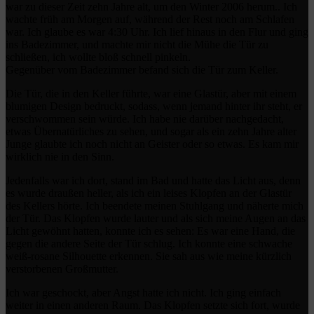
war zu dieser Zeit zehn Jahre alt, um den Winter 2006 herum.. Ich
wachte früh am Morgen auf, während der Rest noch am Schlafen
war. Ich glaube es war 4:30 Uhr. Ich lief hinaus in den Flur und ging
ins Badezimmer, und machte mir nicht die Mühe die Tür zu
schließen, ich wollte bloß schnell pinkeln.
Gegenüber vom Badezimmer befand sich die Tür zum Keller.
Die Tür, die in den Keller führte, war eine Glastür, aber mit einem
blumigen Design bedruckt, sodass, wenn jemand hinter ihr steht, er
verschwommen sein würde. Ich habe nie darüber nachgedacht,
etwas Übernatürliches zu sehen, und sogar als ein zehn Jahre alter
Junge glaubte ich noch nicht an Geister oder so etwas. Es kam mir
wirklich nie in den Sinn.
Jedenfalls war ich dort, stand im Bad und hatte das Licht aus, denn
es wurde draußen heller, als ich ein leises Klopfen an der Glastür
des Kellers hörte. Ich beendete meinen Stuhlgang und näherte mich
der Tür. Das Klopfen wurde lauter und als sich meine Augen an das
Licht gewöhnt hatten, konnte ich es sehen: Es war eine Hand, die
gegen die andere Seite der Tür schlug. Ich konnte eine schwache
weiß-rosane Silhouette erkennen. Sie sah aus wie meine kürzlich
verstorbenen Großmutter.
Ich war geschockt, aber Angst hatte ich nicht. Ich ging einfach
weiter in einen anderen Raum. Das Klopfen setzte sich fort, wurde