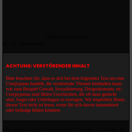
CREEPYP4STASYT
0
339
1 Minute lesen
ACHTUNG: VERSTÖRENDER INHALT
Bitte beachten Sie, dass es sich bei dem folgenden Text um eine
Creepypasta handelt, die verstörende Themen beinhalten kann,
wie zum Beispiel Gewalt, Sexualisierung, Drogenkonsum, etc.
Creepypastas sind fiktive Geschichten, die oft dazu gedacht
sind, Angst oder Unbehagen zu erzeugen. Wir empfehlen Ihnen,
diesen Text nicht zu lesen, wenn Sie sich davon traumatisiert
oder belästigt fühlen könnten.
Alles begann zwei Wochen nach dem Tod meiner Großmutter. Ich