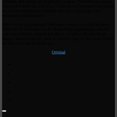
schneller und stärker, bis es plötzlich stoppte. Totenstille im ganzen
Haus. Ich konnte das schwache Geräusch von Schritten vernehmen,
die sich die Kellertreppe hinunter bewegten. Die Folge einer
möglichen Halluzination.
Aber war es Halluzination? Bis heute schaue ich zurück an diese
Stelle auf die Kellertür, wo die Hand heftig gegenschlug, und ich
sehe einen blassen, bräunlichen Fleck, der einem Handabdruck
gleicht, und ich schwöre, dass vor diesem Tag vor fast sechs Jahren,
der Fleck nie dort gewesen war.
Original