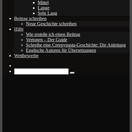
Mittel
Lange
Sehr Lang
Beitrag schreiben
Neue Geschichte schreiben
Hilfe
Wie erstelle ich einen Beitrag
Vertonen – Der Guide
Schreibe eine Creepypasta-Geschichte: Die Anleitung
Englische Autoren für Übersetzungen
Wettbewerbe
Zufälliger
Beitrag
Suche
nach