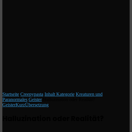
Startseite
/
Creepypasta
/
Inhalt Kategorie
/
Kreaturen und
Paranormales
/
Geister
/
Halluzination oder Realität?
Geister
Kurz
Übersetzung
Halluzination oder Realität?