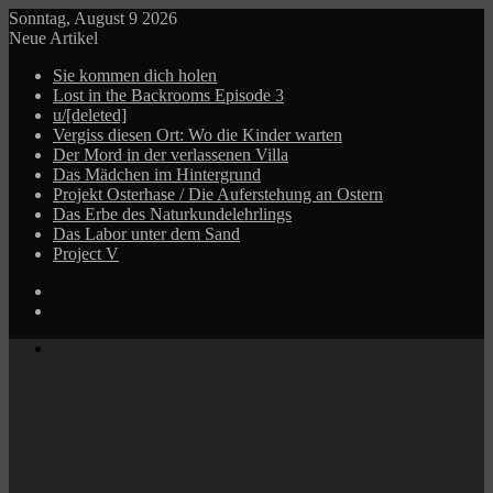
Sonntag, August 9 2026
Neue Artikel
Sie kommen dich holen
Lost in the Backrooms Episode 3
u/[deleted]
Vergiss diesen Ort: Wo die Kinder warten
Der Mord in der verlassenen Villa
Das Mädchen im Hintergrund
Projekt Osterhase / Die Auferstehung an Ostern
Das Erbe des Naturkundelehrlings
Das Labor unter dem Sand
Project V
Log
In
Zufälliger
Beitrag
Menü