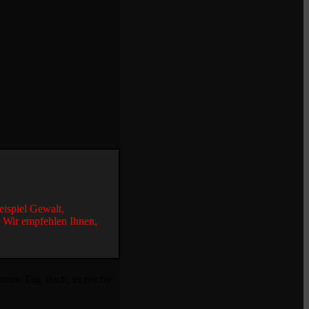
eispiel Gewalt,
. Wir empfehlen Ihnen,
anzen Tag, doch, es reichte