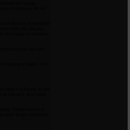
außerhalb der Garage,
d so kreisten sie ihn ein
mit dem Rücken zu Josephine
rte nicht viel, ein paar
in die Garage zu schieben.
dioten auch und das Auto
abt Justin geschlagen. Und
en Anruf von Georg, in dem
 zu befragen. Jetzt zählte
ittag Trübsal blasend in
dass seine Beute vor kurzem