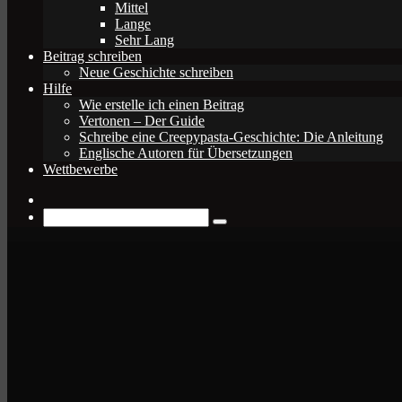
Mittel
Lange
Sehr Lang
Beitrag schreiben
Neue Geschichte schreiben
Hilfe
Wie erstelle ich einen Beitrag
Vertonen – Der Guide
Schreibe eine Creepypasta-Geschichte: Die Anleitung
Englische Autoren für Übersetzungen
Wettbewerbe
Zufälliger
Beitrag
Suche
nach