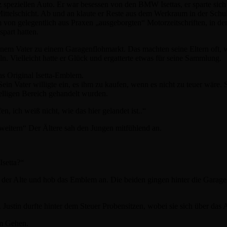
z speziellen Auto. Er war besessen von den BMW Isettas, er sparte sich
Mittelschicht. Ab und an klaute er Reste aus dem Werkraum in der Schu
m von gelegentlich aus Praxen „ausgeborgten“ Motorzeitschriften, in de
part hatten.
einem Vater zu einem Garagenflohmarkt. Das machten seine Eltern oft, 
. Vielleicht hatte er Glück und ergatterte etwas für seine Sammlung.
as Original Isetta-Emblem.
ein Vater willigte ein, es ihm zu kaufen, wenn es nicht zu teuer wäre. 
lligen Bereich gehandelt wurden.
en, ich weiß nicht, wie das hier gelandet ist..“
weitern“ Der Ältere sah den Jungen mitfühlend an.
Isetta?“
 der Alte und hob das Emblem an. Die beiden gingen hinter die Garage
Justin durfte hinter dem Steuer Probensitzen, wobei sie sich über das A
um Gehen.