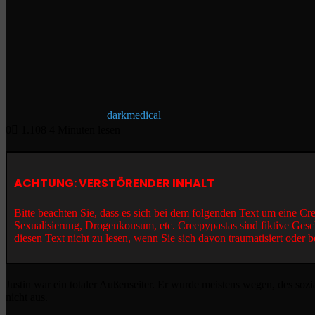
darkmedical
0
1.108
4 Minuten lesen
ACHTUNG: VERSTÖRENDER INHALT
Bitte beachten Sie, dass es sich bei dem folgenden Text um eine C
Sexualisierung, Drogenkonsum, etc. Creepypastas sind fiktive Gesc
diesen Text nicht zu lesen, wenn Sie sich davon traumatisiert oder b
Justin war ein totaler Außenseiter. Er wurde meistens wegen, des sozi
nicht aus.