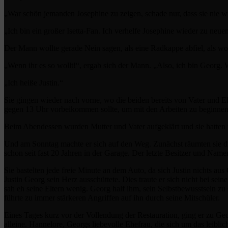
„War schön jemanden Josephine zu zeigen, schade nur, dass sie nie 
„Ich bin ein großer Isetta-Fan. Ich verhelfe Josephine wieder zu neue
Der Mann wollte gerade Nein sagen, als eine Radkappe abfiel, als wol
„Wenn ihr es so wollt!“, ergab sich der Mann. „Also, ich bin Georg. 
„Ich heiße Justin.“
Sie gingen wieder nach vorne, wo die beiden bereits von Vater und Eh
gegen 13 Uhr vorbeikommen sollte, um mit den Arbeiten zu beginnen
Beim Abendessen wurden Mutter und Vater aufgeklärt und sie hatten 
Und am Sonntag machte er sich auf den Weg. Zunächst räumten sie die 
schon seit fast 20 Jahren in der Garage. Der letzte Besitzer und N
Sie bastelten jede freie Minute an dem Auto, da sich Justin nichts a
Justin Georg sein Herz ausschüttete. Dies traute er sich nicht bei sein
sah eh seine Eltern wenig. Georg half ihm, sein Selbstbewusstsein zu
führte zu immer stärkeren Angriffen auf ihn durch seine Mitschüler.
Eines Tages kurz vor der Vollendung der Restauration, ging er zu Geo
alleine. Hannelore, Georgs liebevolle Ehefrau, die sich um das leib