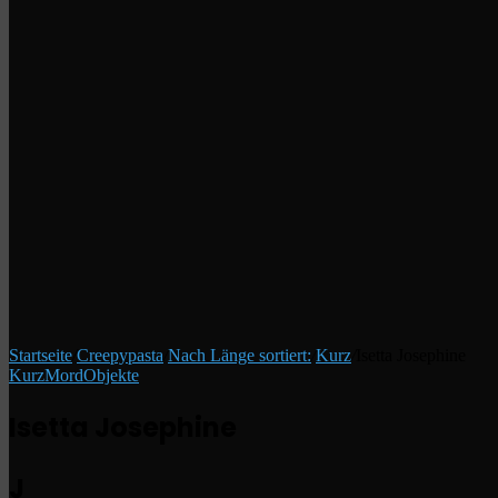
Startseite
/
Creepypasta
/
Nach Länge sortiert:
/
Kurz
/
Isetta Josephine
Kurz
Mord
Objekte
Isetta Josephine
J