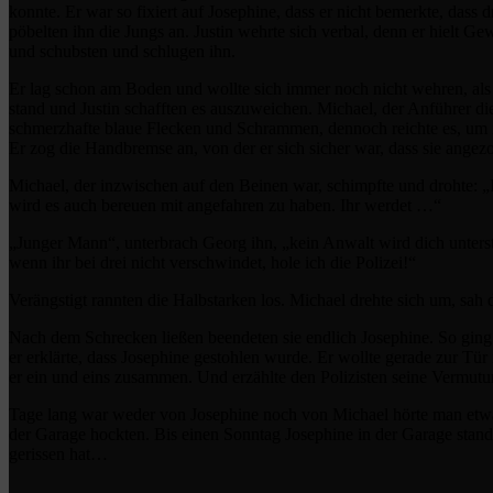
konnte. Er war so fixiert auf Josephine, dass er nicht bemerkte, dass 
pöbelten ihn die Jungs an. Justin wehrte sich verbal, denn er hielt G
und schubsten und schlugen ihn.
Er lag schon am Boden und wollte sich immer noch nicht wehren, als
stand und Justin schafften es auszuweichen. Michael, der Anführer die
schmerzhafte blaue Flecken und Schrammen, dennoch reichte es, um ih
Er zog die Handbremse an, von der er sich sicher war, dass sie angez
Michael, der inzwischen auf den Beinen war, schimpfte und drohte: „
wird es auch bereuen mit angefahren zu haben. Ihr werdet …“
„Junger Mann“, unterbrach Georg ihn, „kein Anwalt wird dich unters
wenn ihr bei drei nicht verschwindet, hole ich die Polizei!“
Verängstigt rannten die Halbstarken los. Michael drehte sich um, sah 
Nach dem Schrecken ließen beendeten sie endlich Josephine. So gin
er erklärte, dass Josephine gestohlen wurde. Er wollte gerade zur Tür 
er ein und eins zusammen. Und erzählte den Polizisten seine Vermutu
Tage lang war weder von Josephine noch von Michael hörte man etwas,
der Garage hockten. Bis einen Sonntag Josephine in der Garage stand. 
gerissen hat…