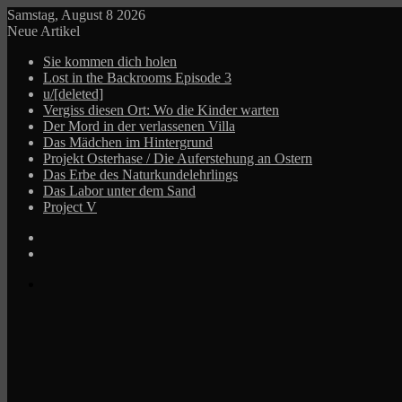
Samstag, August 8 2026
Neue Artikel
Sie kommen dich holen
Lost in the Backrooms Episode 3
u/[deleted]
Vergiss diesen Ort: Wo die Kinder warten
Der Mord in der verlassenen Villa
Das Mädchen im Hintergrund
Projekt Osterhase / Die Auferstehung an Ostern
Das Erbe des Naturkundelehrlings
Das Labor unter dem Sand
Project V
Log
In
Zufälliger
Beitrag
Menü