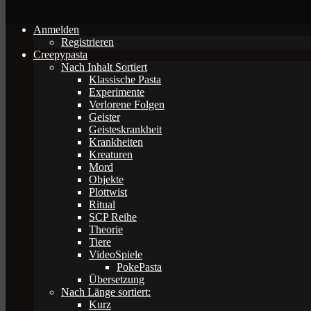
Anmelden
Registrieren
Creepypasta
Nach Inhalt Sortiert
Klassische Pasta
Experimente
Verlorene Folgen
Geister
Geisteskrankheit
Krankheiten
Kreaturen
Mord
Objekte
Plottwist
Ritual
SCP Reihe
Theorie
Tiere
VideoSpiele
PokePasta
Übersetzung
Nach Länge sortiert:
Kurz