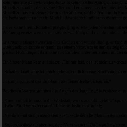
Sein Interesse galt wie vielen Jungs in seinem Alter Autos, einem gan
Modell zu kaufen, denn seine Eltern und er kamen aus der untersten 
Modell zu basteln. Seine Eltern unterstützten, und halfen ihm. In For
die Isetta standen oder ein Modell, dass sie sich mühsam zusammenges
Da er keine Freundschaften pflegte, ging er wie jeden Samstag mit s
Wohnung ersetzt werden musste. Es war billig und man konnte handeln
Er streunte alleine zwischen den Tischen und wurde fündig, er fand d
Überglücklich rannte er damit zu seinem Vater, um es ihm zu zeigen. S
großen Hoffnungen, da alleine das Emblem unter Sammlern im dreiste
Ein älterer Mann kam auf sie zu: „Tut mir leid, das ist nicht zu verkauf
„Schade, dabei habe ich mich gefreut, endlich meine Sammlung zu er
„Kann ja schlecht das Emblem von meiner Isetta verkaufen.“
Bei diesen Worten strahlten die Augen des Jungen: „Sie besitzen eine 
„Komm mit, ich muss in die Werkstatt, wo es auch hingehört.“ sprach
„Isetta 250 Dreiradversion!“
flüsterte Justin ehrfürchtig.
„Na, da kennt sich jemand aber aus“, sagte der alte Man anerkennend. 
„So, jetzt solltest du aber los, dein Vater wartet.“ Und wandte sich z