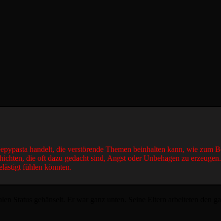
reepypasta handelt, die verstörende Themen beinhalten kann, wie zum B
hichten, die oft dazu gedacht sind, Angst oder Unbehagen zu erzeugen
elästigt fühlen könnten.
alen Status gehänselt. Er war ganz unten. Seine Eltern arbeiteten den g