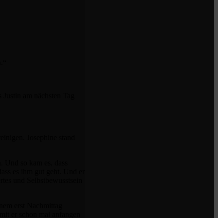
n.“
s Justin am nächsten Tag
reinigen. Josephine stand
n. Und so kam es, dass
 dass es ihm gut geht. Und er
ertes und Selbstbewusstsein
jenem erst Nachmittag
amit er schon mal anfangen