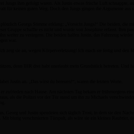
drei Jungs ihm gefolgt waren. Als Justin etwas frische Luft schnappte, 
ewalt für keinen guten Weg. Doch den Jungs gingen die Argumente aus un
 plötzlich Georgs Stimme erklang: „Vorsicht Jungs!“ Die beiden, die 
ser Gruppe schaffte es nicht und wurde von Josephine erfasst. Ihm passie
n weiter zu verärgern. Die beiden halfen Justin, das Fahrzeug wieder 
ogen war.
Ich zeig sie an, wegen Körperverletzung! Ich mach sie fertig und den I
tützen, denn IHR drei habt unerlaubt mein Grundstück betreten. Und h
dabei Justin an. „Das wirst du bereuen!“, waren die letzten Worte.
g er zufrieden nach Hause. Am nächsten Tag bekam er frühmorgens ein
raus, als die Polizei vor der Tür stand um ihn zu Michaels verschwinden
ng.
 Georg und Justin spendeten sich täglich Trost, in dem sie den Nachm
Mit blutig verschmierten Türspalt, als wäre sie ein kleines Raubtier, 