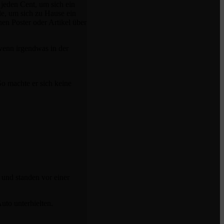
 jeden Cent, um sich ein
le, um sich zu Hause ein
nen Poster oder Artikel über
wenn irgendwas in der
So machte er sich keine
 und standen vor einer
uto unterhielten.