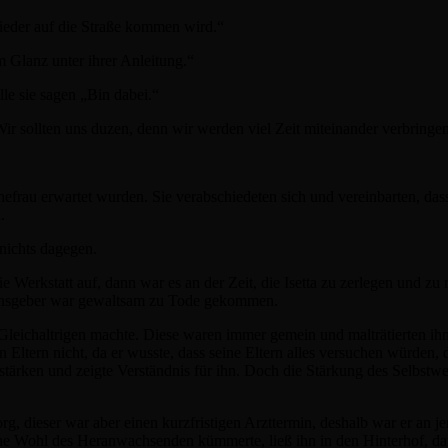
wieder auf die Straße kommen wird.“
m Glanz unter ihrer Anleitung.“
le sie sagen „Bin dabei.“
Wir sollten uns duzen, denn wir werden viel Zeit miteinander verbringe
efrau erwartet wurden. Sie verabschiedeten sich und vereinbarten, das
.
nichts dagegen.
Werkstatt auf, dann war es an der Zeit, die Isetta zu zerlegen und zu 
amensgeber war gewaltsam zu Tode gekommen.
us Gleichaltrigen machte. Diese waren immer gemein und malträtierten ih
en Eltern nicht, da er wusste, dass seine Eltern alles versuchen würden,
 stärken und zeigte Verständnis für ihn. Doch die Stärkung des Selbstw
rg, dieser war aber einen kurzfristigen Arzttermin, deshalb war er an 
liche Wohl des Heranwachsenden kümmerte, ließ ihn in den Hinterhof, d