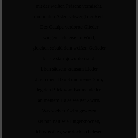
mit der weißen Präsenz vermischt,
und in den Ästen schweigt der Reif.
Des Catalpa verdorrte Glieder
wiegen sich leise im Wind,
gleichen sobald dem weißen Gefieder
bis sie starr geworden sind.
Eben säuseln grausam Lieder
durch mein Haupt und meine Stirn,
leg den Blick vom Baume nieder,
an meinem Halse weißer Zwirn.
Was soeben Zwirn gewesen
sei nun hart wie Fingerknochen,
ich wusst‘ es, war doch so belesen