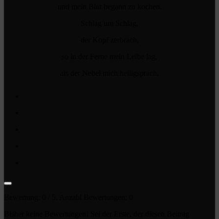
und mein Blut begann zu kochen.
Schlag um Schlag,
der Kopf zerbrach,
so in der Ferne mein Leibe lag,
als der Nebel mich heiligsprach.
Bewertung:
0
/ 5. Anzahl Bewertungen:
0
Bisher keine Bewertungen! Sei der Erste, der diesen Beitrag