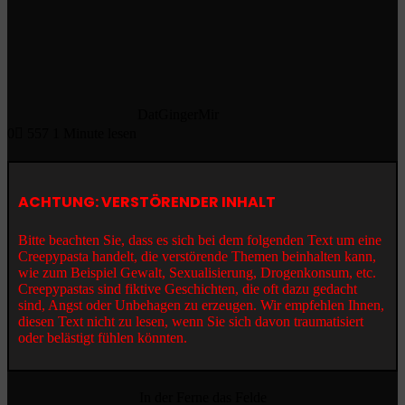
DatGingerMir
0
557
1 Minute lesen
ACHTUNG: VERSTÖRENDER INHALT
Bitte beachten Sie, dass es sich bei dem folgenden Text um eine
Creepypasta handelt, die verstörende Themen beinhalten kann,
wie zum Beispiel Gewalt, Sexualisierung, Drogenkonsum, etc.
Creepypastas sind fiktive Geschichten, die oft dazu gedacht
sind, Angst oder Unbehagen zu erzeugen. Wir empfehlen Ihnen,
diesen Text nicht zu lesen, wenn Sie sich davon traumatisiert
oder belästigt fühlen könnten.
In der Ferne das Felde