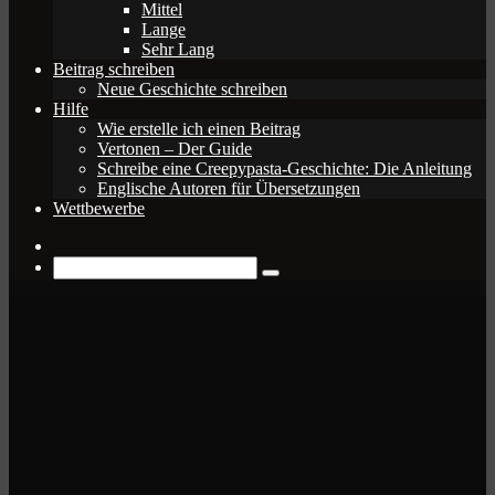
Mittel
Lange
Sehr Lang
Beitrag schreiben
Neue Geschichte schreiben
Hilfe
Wie erstelle ich einen Beitrag
Vertonen – Der Guide
Schreibe eine Creepypasta-Geschichte: Die Anleitung
Englische Autoren für Übersetzungen
Wettbewerbe
Zufälliger
Beitrag
Suche
nach