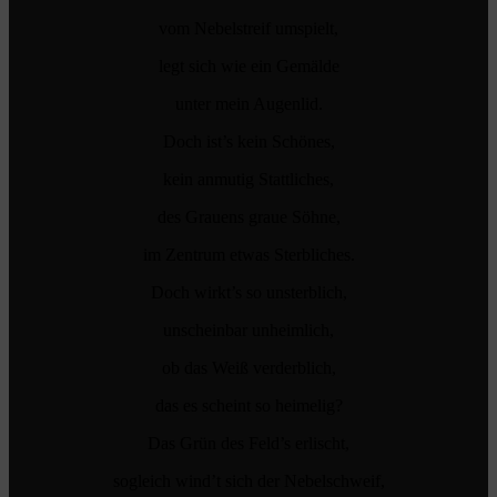
vom Nebelstreif umspielt,
legt sich wie ein Gemälde
unter mein Augenlid.
Doch ist’s kein Schönes,
kein anmutig Stattliches,
des Grauens graue Söhne,
im Zentrum etwas Sterbliches.
Doch wirkt’s so unsterblich,
unscheinbar unheimlich,
ob das Weiß verderblich,
das es scheint so heimelig?
Das Grün des Feld’s erlischt,
sogleich wind’t sich der Nebelschweif,