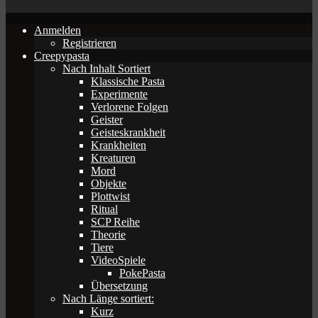
Anmelden
Registrieren
Creepypasta
Nach Inhalt Sortiert
Klassische Pasta
Experimente
Verlorene Folgen
Geister
Geisteskrankheit
Krankheiten
Kreaturen
Mord
Objekte
Plottwist
Ritual
SCP Reihe
Theorie
Tiere
VideoSpiele
PokePasta
Übersetzung
Nach Länge sortiert:
Kurz