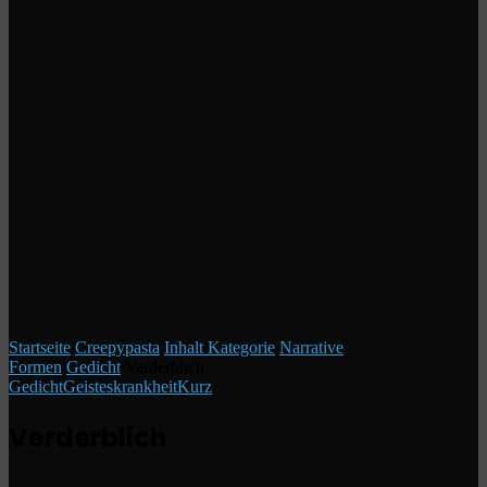
Startseite
/
Creepypasta
/
Inhalt Kategorie
/
Narrative
Formen
/
Gedicht
/
Verderblich
Gedicht
Geisteskrankheit
Kurz
Verderblich