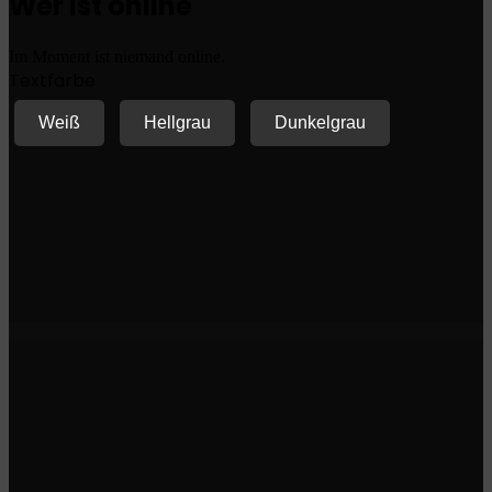
Wer ist online
Im Moment ist niemand online.
Textfarbe
Weiß
Hellgrau
Dunkelgrau