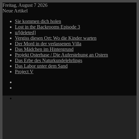
Freitag, August 7 2026
Neue Artikel
Sie kommen dich holen
Lost in the Backrooms Episode 3
u/[deleted]
Vergiss diesen Ort: Wo die Kinder warten
Der Mord in der verlassenen Villa
Das Mädchen im Hintergrund
Projekt Osterhase / Die Auferstehung an Ostern
Das Erbe des Naturkundelehrlings
Das Labor unter dem Sand
Project V
Log
In
Zufälliger
Beitrag
Menü