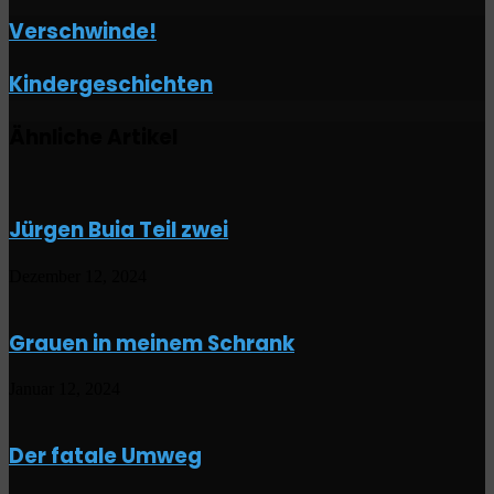
Verschwinde!
Verschwinde!
Kindergeschichten
Kindergeschichten
Ähnliche Artikel
Jürgen Buia Teil zwei
Dezember 12, 2024
Grauen in meinem Schrank
Januar 12, 2024
Der fatale Umweg