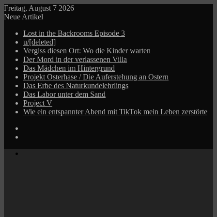
Freitag, August 7 2026
Neue Artikel
Lost in the Backrooms Episode 3
u/[deleted]
Vergiss diesen Ort: Wo die Kinder warten
Der Mord in der verlassenen Villa
Das Mädchen im Hintergrund
Projekt Osterhase / Die Auferstehung an Ostern
Das Erbe des Naturkundelehrlings
Das Labor unter dem Sand
Project V
Wie ein entspannter Abend mit TikTok mein Leben zerstörte
Log
In
Zufälliger
Beitrag
Menü