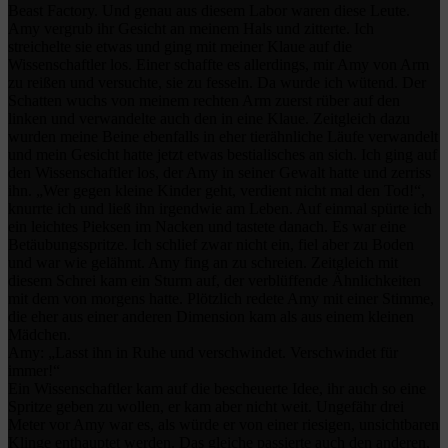
Beast Factory. Und genau aus diesem Labor waren diese Leute.
Amy vergrub ihr Gesicht an meinem Hals und zitterte. Ich
streichelte sie etwas und ging mit meiner Klaue auf die
Wissenschaftler los. Einer schaffte es allerdings, mir Amy von Arm
zu reißen und versuchte, sie zu fesseln. Da wurde ich wütend. Der
Schatten wuchs von meinem rechten Arm zuerst rüber auf den
linken und verwandelte auch den in eine Klaue. Zeitgleich dazu
wurden meine Beine ebenfalls in eher tierähnliche Läufe verwandelt
und mein Gesicht hatte jetzt etwas bestialisches an sich. Ich ging auf
den Wissenschaftler los, der Amy in seiner Gewalt hatte und zerriss
ihn. „Wer gegen kleine Kinder geht, verdient nicht mal den Tod!“,
knurrte ich und ließ ihn irgendwie am Leben. Auf einmal spürte ich
ein leichtes Pieksen im Nacken und tastete danach. Es war eine
Betäubungsspritze. Ich schlief zwar nicht ein, fiel aber zu Boden
und war wie gelähmt. Amy fing an zu schreien. Zeitgleich mit
diesem Schrei kam ein Sturm auf, der verblüffende Ähnlichkeiten
mit dem von morgens hatte. Plötzlich redete Amy mit einer Stimme,
die eher aus einer anderen Dimension kam als aus einem kleinen
Mädchen.
Amy: „Lasst ihn in Ruhe und verschwindet. Verschwindet für
immer!“
Ein Wissenschaftler kam auf die bescheuerte Idee, ihr auch so eine
Spritze geben zu wollen, er kam aber nicht weit. Ungefähr drei
Meter vor Amy war es, als würde er von einer riesigen, unsichtbaren
Klinge enthauptet werden. Das gleiche passierte auch den anderen,