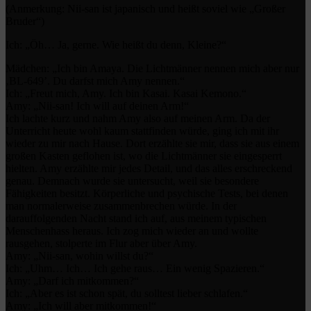
(Anmerkung: Nii-san ist japanisch und heißt soviel wie „Großer
Bruder“)
Ich: „Öh… Ja, gerne. Wie heißt du denn, Kleine?“
Mädchen: „Ich bin Amaya. Die Lichtmänner nennen mich aber nur
‚BL-649’. Du darfst mich Amy nennen.“
Ich: „Freut mich, Amy. Ich bin Kasai. Kasai Kemono.“
Amy: „Nii-san! Ich will auf deinen Arm!“
Ich lachte kurz und nahm Amy also auf meinen Arm. Da der
Unterricht heute wohl kaum stattfinden würde, ging ich mit ihr
wieder zu mir nach Hause. Dort erzählte sie mir, dass sie aus einem
großen Kasten geflohen ist, wo die Lichtmänner sie eingesperrt
hielten. Amy erzählte mir jedes Detail, und das alles erschreckend
genau. Demnach wurde sie untersucht, weil sie besondere
Fähigkeiten besitzt. Körperliche und psychische Tests, bei denen
man normalerweise zusammenbrechen würde. In der
darauffolgenden Nacht stand ich auf, aus meinem typischen
Menschenhass heraus. Ich zog mich wieder an und wollte
rausgehen, stolperte im Flur aber über Amy.
Amy: „Nii-san, wohin willst du?“
Ich: „Uhm… Ich… Ich gehe raus… Ein wenig Spazieren.“
Amy: „Darf ich mitkommen?“
Ich: „Aber es ist schon spät, du solltest lieber schlafen.“
Amy: „Ich will aber mitkommen!“