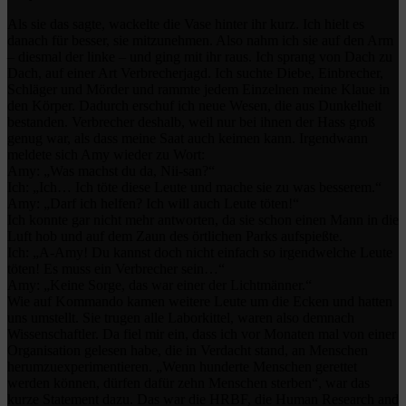
Als sie das sagte, wackelte die Vase hinter ihr kurz. Ich hielt es
danach für besser, sie mitzunehmen. Also nahm ich sie auf den Arm
– diesmal der linke – und ging mit ihr raus. Ich sprang von Dach zu
Dach, auf einer Art Verbrecherjagd. Ich suchte Diebe, Einbrecher,
Schläger und Mörder und rammte jedem Einzelnen meine Klaue in
den Körper. Dadurch erschuf ich neue Wesen, die aus Dunkelheit
bestanden. Verbrecher deshalb, weil nur bei ihnen der Hass groß
genug war, als dass meine Saat auch keimen kann. Irgendwann
meldete sich Amy wieder zu Wort:
Amy: „Was machst du da, Nii-san?“
Ich: „Ich… Ich töte diese Leute und mache sie zu was besserem.“
Amy: „Darf ich helfen? Ich will auch Leute töten!“
Ich konnte gar nicht mehr antworten, da sie schon einen Mann in die
Luft hob und auf dem Zaun des örtlichen Parks aufspießte.
Ich: „A-Amy! Du kannst doch nicht einfach so irgendwelche Leute
töten! Es muss ein Verbrecher sein…“
Amy: „Keine Sorge, das war einer der Lichtmänner.“
Wie auf Kommando kamen weitere Leute um die Ecken und hatten
uns umstellt. Sie trugen alle Laborkittel, waren also demnach
Wissenschaftler. Da fiel mir ein, dass ich vor Monaten mal von einer
Organisation gelesen habe, die in Verdacht stand, an Menschen
herumzuexperimentieren. „Wenn hunderte Menschen gerettet
werden können, dürfen dafür zehn Menschen sterben“, war das
kurze Statement dazu. Das war die HRBF, die Human Research and