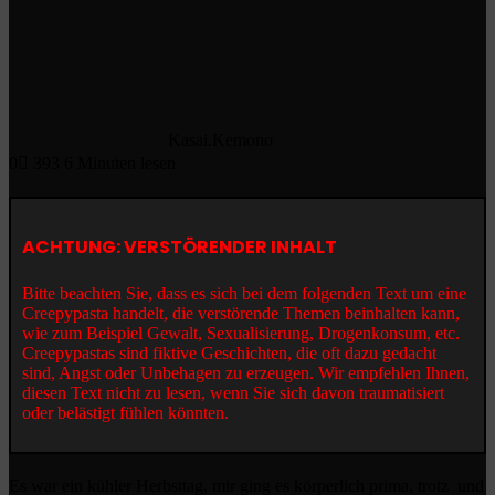
Kasai.Kemono
0
393
6 Minuten lesen
ACHTUNG: VERSTÖRENDER INHALT
Bitte beachten Sie, dass es sich bei dem folgenden Text um eine
Creepypasta handelt, die verstörende Themen beinhalten kann,
wie zum Beispiel Gewalt, Sexualisierung, Drogenkonsum, etc.
Creepypastas sind fiktive Geschichten, die oft dazu gedacht
sind, Angst oder Unbehagen zu erzeugen. Wir empfehlen Ihnen,
diesen Text nicht zu lesen, wenn Sie sich davon traumatisiert
oder belästigt fühlen könnten.
Es war ein kühler Herbsttag, mir ging es körperlich prima, trotz und