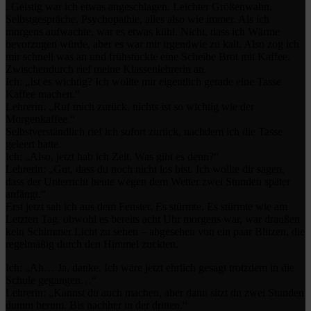
. Geistig war ich etwas angeschlagen. Leichter Größenwahn,
Selbstgespräche, Psychopathie, alles also wie immer. Als ich
morgens aufwachte, war es etwas kühl. Nicht, dass ich Wärme
bevorzugen würde, aber es war mir irgendwie zu kalt. Also zog ich
mir schnell was an und frühstückte eine Scheibe Brot mit Kaffee.
Zwischendurch rief meine Klassenlehrerin an.
Ich: „Ist es wichtig? Ich wollte mir eigentlich gerade eine Tasse
Kaffee machen.“
Lehrerin: „Ruf mich zurück, nichts ist so wichtig wie der
Morgenkaffee.“
Selbstverständlich rief ich sofort zurück, nachdem ich die Tasse
geleert hatte.
Ich: „Also, jetzt hab ich Zeit. Was gibt es denn?“
Lehrerin: „Gut, dass du noch nicht los bist. Ich wollte dir sagen,
dass der Unterricht heute wegen dem Wetter zwei Stunden später
anfängt.“
Erst jetzt sah ich aus dem Fenster. Es stürmte. Es stürmte wie am
Letzten Tag, obwohl es bereits acht Uhr morgens war, war draußen
kein Schimmer Licht zu sehen – abgesehen von ein paar Blitzen, die
regelmäßig durch den Himmel zuckten.
Ich: „Ah… Ja, danke. Ich wäre jetzt ehrlich gesagt trotzdem in die
Schule gegangen…“
Lehrerin: „Kannst du auch machen, aber dann sitzt du zwei Stunden
dumm herum. Bis nachher in der dritten.“