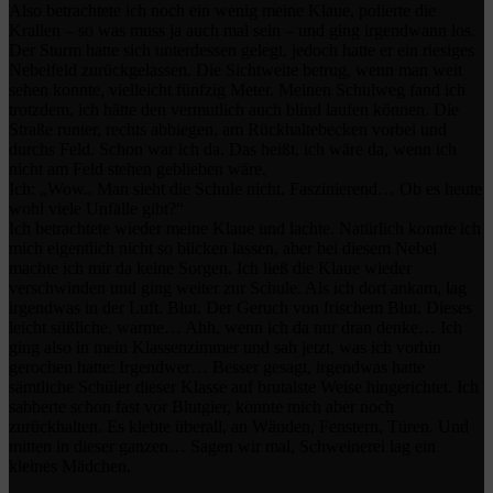
Also betrachtete ich noch ein wenig meine Klaue, polierte die
Krallen – so was muss ja auch mal sein – und ging irgendwann los.
Der Sturm hatte sich unterdessen gelegt, jedoch hatte er ein riesiges
Nebelfeld zurückgelassen. Die Sichtweite betrug, wenn man weit
sehen konnte, vielleicht fünfzig Meter. Meinen Schulweg fand ich
trotzdem, ich hätte den vermutlich auch blind laufen können. Die
Straße runter, rechts abbiegen, am Rückhaltebecken vorbei und
durchs Feld. Schon war ich da. Das heißt, ich wäre da, wenn ich
nicht am Feld stehen geblieben wäre.
Ich: „Wow.. Man sieht die Schule nicht. Faszinierend… Ob es heute
wohl viele Unfälle gibt?“
Ich betrachtete wieder meine Klaue und lachte. Natürlich konnte ich
mich eigentlich nicht so blicken lassen, aber bei diesem Nebel
machte ich mir da keine Sorgen. Ich ließ die Klaue wieder
verschwinden und ging weiter zur Schule. Als ich dort ankam, lag
irgendwas in der Luft. Blut. Der Geruch von frischem Blut. Dieses
leicht süßliche, warme… Ahh, wenn ich da nur dran denke… Ich
ging also in mein Klassenzimmer und sah jetzt, was ich vorhin
gerochen hatte: Irgendwer… Besser gesagt, irgendwas hatte
sämtliche Schüler dieser Klasse auf brutalste Weise hingerichtet. Ich
sabberte schon fast vor Blutgier, konnte mich aber noch
zurückhalten. Es klebte überall, an Wänden, Fenstern, Türen. Und
mitten in dieser ganzen… Sagen wir mal, Schweinerei lag ein
kleines Mädchen.