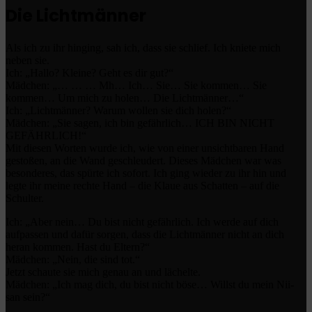
Die Lichtmänner
Als ich zu ihr hinging, sah ich, dass sie schlief. Ich kniete mich
neben sie.
Ich: „Hallo? Kleine? Geht es dir gut?“
Mädchen: „… … … Mh… Ich… Sie… Sie kommen… Sie
kommen… Um mich zu holen… Die Lichtmänner…“
Ich: „Lichtmänner? Warum wollen sie dich holen?“
Mädchen: „Sie sagen, ich bin gefährlich… ICH BIN NICHT
GEFÄHRLICH!“
Mit diesen Worten wurde ich, wie von einer unsichtbaren Hand
gestoßen, an die Wand geschleudert. Dieses Mädchen war was
besonderes, das spürte ich sofort. Ich ging wieder zu ihr hin und
legte ihr meine rechte Hand – die Klaue aus Schatten – auf die
Schulter.
Ich: „Aber nein… Du bist nicht gefährlich. Ich werde auf dich
aufpassen und dafür sorgen, dass die Lichtmänner nicht an dich
heran kommen. Hast du Eltern?“
Mädchen: „Nein, die sind tot.“
Jetzt schaute sie mich genau an und lächelte.
Mädchen: „Ich mag dich, du bist nicht böse… Willst du mein Nii-
san sein?“