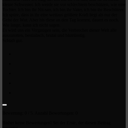
kleine Schwester. Ich werde sie vor schlechtem beschützen, wie eine
Tochter. Ich bin ihr Nii-san, ich bin ihr Vater, ich bin ihr Beschützer.
Ich spüre, dass in ihr eine weitaus größere Kraft liegt als nur der
Geist der Wut. Aber bis diese an den Tag kommt, dauert es noch.
Wie lange, kann ich nicht sagen.
Es wird uns ein Vergnügen sein, die Verbrecher dieser Welt alle
auszurotten, bestialisch, brutal und blutrünstig.
Schlaft gut.
Bewertung:
0
/ 5. Anzahl Bewertungen:
0
Bisher keine Bewertungen! Sei der Erste, der diesen Beitrag
bewertet.