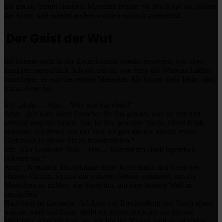
die um sie herum standen. Manchen trennte sie den Kopf ab, andere
die Arme, und wieder andere wurden einfach zweigeteilt.
Der Geist der Wut
Ich konnte mich in der Zwischenzeit wieder bewegen, war aber
komplett menschlich. Ich sah mit an, wie Amy die Wissenschaftler
hinrichtete, es war das reinste Massaker. Als keiner mehr lebte, ging
ich zu Amy hin.
Ich: „Amy… Was… Was war das eben?“
Amy: „Ich habe diese Forscher für das getötet, was sie mir und
anderen angetan haben. Das ist ihre gerechte Strafe. Diese Kraft
verdanke ich dem Geist der Wut. Er gab mir die Macht, meine
Gedanken in dieser Art zu manifestieren.“
Ich: „Der Geist der Wut… Hm… Kommt mir doch irgendwie
bekannt vor.“
Amy: „Natürlich. Du bekamst deine Kraft durch den Geist des
Hasses. Odium. Er und die anderen Geister existieren, um die
Menschen zu richten, die böses tun, um eine bessere Welt zu
erschaffen.“
Nachdem sie das sagte, fiel Amy vor Erschöpfung um. Nach allem,
was sie weiß und kann, bleibt sie immer doch nur ein kleines
Mädchen. Aber ich mag sie. Ich bin ihr Nii-san, und sie ist meine