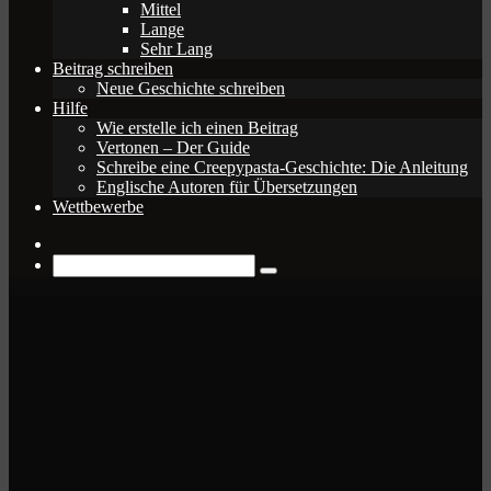
Mittel
Lange
Sehr Lang
Beitrag schreiben
Neue Geschichte schreiben
Hilfe
Wie erstelle ich einen Beitrag
Vertonen – Der Guide
Schreibe eine Creepypasta-Geschichte: Die Anleitung
Englische Autoren für Übersetzungen
Wettbewerbe
Zufälliger
Beitrag
Suche
nach