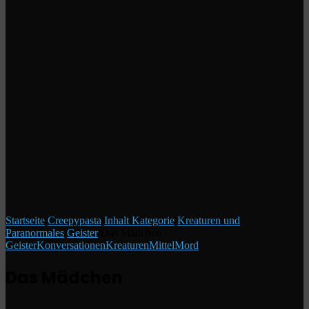
Startseite
/
Creepypasta
/
Inhalt Kategorie
/
Kreaturen und
Paranormales
/
Geister
/
Das Mädchen
Geister
Konversationen
Kreaturen
Mittel
Mord
Das Mädchen