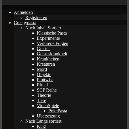
Anmelden
Registrieren
Creepypasta
Nach Inhalt Sortiert
Klassische Pasta
Experimente
Verlorene Folgen
Geister
Geisteskrankheit
Krankheiten
Kreaturen
Mord
Objekte
Plottwist
Ritual
SCP Reihe
Theorie
Tiere
VideoSpiele
PokePasta
Übersetzung
Nach Länge sortiert:
Kurz