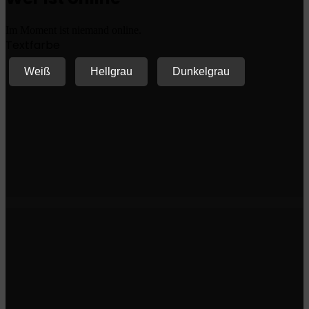
Im Moment ist niemand online.
Textfarbe
Weiß
Hellgrau
Dunkelgrau