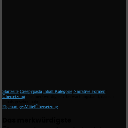
Startseite
/
Creepypasta
/
Inhalt Kategorie
/
Narrative Formen
/
Übersetzung
/
Das merkwürdigste Überwachungsband, das ich
jemals gesehen habe.
Eigenartiges
Mittel
Übersetzung
Das merkwürdigste