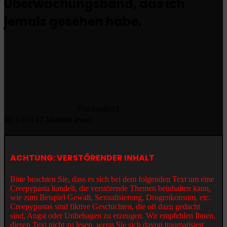
Überwachungsband, das ich
jemals gesehen habe.
FrankenBOT
0
1.263
12 Minuten lesen
ACHTUNG: VERSTÖRENDER INHALT
Bitte beachten Sie, dass es sich bei dem folgenden Text um eine
Creepypasta handelt, die verstörende Themen beinhalten kann,
wie zum Beispiel Gewalt, Sexualisierung, Drogenkonsum, etc.
Creepypastas sind fiktive Geschichten, die oft dazu gedacht
sind, Angst oder Unbehagen zu erzeugen. Wir empfehlen Ihnen,
diesen Text nicht zu lesen, wenn Sie sich davon traumatisiert