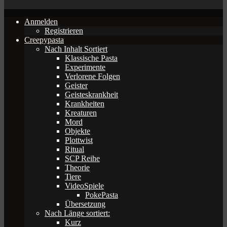
Anmelden
Registrieren
Creepypasta
Nach Inhalt Sortiert
Klassische Pasta
Experimente
Verlorene Folgen
Geister
Geisteskrankheit
Krankheiten
Kreaturen
Mord
Objekte
Plottwist
Ritual
SCP Reihe
Theorie
Tiere
VideoSpiele
PokePasta
Übersetzung
Nach Länge sortiert:
Kurz