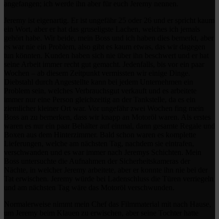
angefangen; ich werde ihn aber für euch Jeremy nennen.
Jeremy ist eigenartig. Er ist ungefähr 25 oder 26 und er spricht kaum
ein Wort, aber er hat das gruseligste Lachen, welches ich jemals
gehört habe. Wir beide, mein Boss und ich haben dies bemerkt, aber
es war nie ein Problem, also gibt es kaum etwas, das wir dagegen
tun könnten. Kunden haben sich nie über ihn beschwert und er hat
seine Arbeit immer recht gut gemacht. Jedenfalls, bis vor ein paar
Wochen – ab diesem Zeitpunkt vermissten wir einige Dinge.
Diebstahl durch Angestellte kann bei jedem Unternehmen ein
Problem sein, welches Verbrauchsgut verkauft und es arbeitete
immer nur eine Person gleichzeitig an der Tankstelle, da es ein
ziemlicher kleiner Ort war. Vor ungefähr zwei Wochen fing mein
Boss an zu bemerken, dass wir knapp an Motoröl waren. Als erstes
waren es nur ein paar Behälter auf einmal, dann gesamte Regale und
Boxen aus dem Hinterzimmer. Bald schon waren es komplette
Lieferungen, welche am nächsten Tag, nachdem sie eintrafen,
verschwanden und es war immer nach Jeremys Schichten. Mein
Boss untersuchte die Aufnahmen der Sicherheitskameras der
Nächte, in welcher Jeremy arbeitete, aber er konnte ihn nie bei der
Tat erwischen. Jeremy würde bei Ladenschluss die Türen verriegeln
und am nächsten Tag wäre das Motoröl verschwunden.
Normalerweise nimmt mein Chef das Filmmaterial mit nach Hause,
um Jeremy beim Klauen zu erwischen, aber seine Tochter hatte