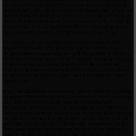
Ich spulte bis zum Zeitpunkt 0:03 vor, aber da war nichts. Ich sollte
ihn auf einem Stuhl oder etwas Ähnlichem stehen sehen, aber er war
nicht da. Nachdem er den Laden verlassen hatte, habe ich ihn auch
nicht mehr reinkommen sehen. Es ist so, als ob er nicht wirklich da
gewesen wäre. Er kennt den Sicherheitscode nicht, und in dieser
Nacht ging kein Alarm los, nachdem er abgeschlossen hatte.
Aber was ich sah, war, dass um 0:03 Uhr das Motoröl aus den
Regalen verschwand. Alles davon. Es war wie Jeremys Gesicht, in
der einen Sekunde war es noch da und in der nächsten nicht mehr.
Ich habe das Band ausgeschaltet und bin ins Bett gegangen, aber ich
konnte kein bisschen schlafen. Obwohl mein Körper ziemlich
erschöpft war, raste mein Verstand. Dieses Video ist bei weitem das
Unheimlichste und Befremdlichste, was ich je in meinem Leben
gesehen habe.
In ein paar Stunden sollte ich arbeiten. Mein Chef hat mich gebeten,
die Bänder zurückzubringen und ihm mitzuteilen, was ich gefunden
habe, aber was soll ich ihm denn sagen? Jeremy hat heute
Nachtschicht, gleich nach mir, und es ist geplant, dass mein Chef
kurz vor meiner Beendigung kommt und ihn mit mir konfrontiert, da
ich angeblich derjenige bin, die ihn beim Stehlen erwischt hat. Ich
weiß nicht, was ich tun soll. Vielleicht sollte ich meinem Chef das
Filmmaterial zeigen, aber ich möchte es nicht mit ihm zusammen
ansehen. So etwas möchte ich nie wieder sehen. Das Bild von