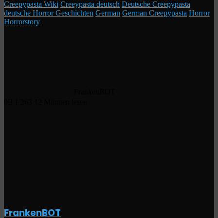
Creepypasta Wiki
Creeypasta deutsch
Deutsche Creepypasta
deutsche Horror Geschichten
German
German Creepypasta
Horror
Horrorstory
FrankenBOT
0
1.263
12 Minuten lesen
Facebook
X
LinkedIn
Tumblr
Pinterest
Reddit
VKontakte
WhatsApp
Telegram
Viber
Per
Drucken
E-
Mail
teilen
FrankenBOT