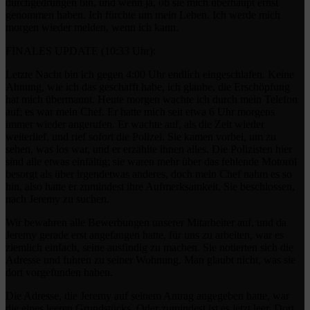
durchgedrungen bin, und wenn ja, ob sie mich überhaupt ernst
genommen haben. Ich fürchte um mein Leben. Ich werde mich
morgen wieder melden, wenn ich kann.
FINALES UPDATE (10:33 Uhr):
Letzte Nacht bin ich gegen 4:00 Uhr endlich eingeschlafen. Keine
Ahnung, wie ich das geschafft habe, ich glaube, die Erschöpfung
hat mich übermannt. Heute morgen wachte ich durch mein Telefon
auf; es war mein Chef. Er hatte mich seit etwa 6 Uhr morgens
immer wieder angerufen. Er wachte auf, als die Zeit wieder
weiterlief, und rief sofort die Polizei. Sie kamen vorbei, um zu
sehen, was los war, und er erzählte ihnen alles. Die Polizisten hier
sind alle etwas einfältig; sie waren mehr über das fehlende Motoröl
besorgt als über irgendetwas anderes, doch mein Chef nahm es so
hin, also hatte er zumindest ihre Aufmerksamkeit. Sie beschlossen,
nach Jeremy zu suchen.
Wir bewahren alle Bewerbungen unserer Mitarbeiter auf, und da
Jeremy gerade erst angefangen hatte, für uns zu arbeiten, war es
ziemlich einfach, seine ausfindig zu machen. Sie notierten sich die
Adresse und fuhren zu seiner Wohnung. Man glaubt nicht, was sie
dort vorgefunden haben.
Die Adresse, die Jeremy auf seinem Antrag angegeben hatte, war
die eines leeren Grundstücks. Oder zumindest ist es jetzt leer. Dort