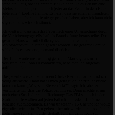
stand ein Haus, aber es brannte 1993 nieder. Da es sich um eine
Kleinstadt handelt, erinnert sich jeder an das Feuer. In dem Haus
lebte eine 4-köpfige Familie. Es heißt, dass sie einen entfremdeten
Sohn hatten, über den sie nie gesprochen haben, aber ich kann nicht
sagen, ob das wirklich stimmt.
Ich weiß nur, dass sich das Feuer nach einer Untersuchung durch
die Versicherungsgesellschaft als Brandstiftung herausstellte. Das
gesamte Haus war mit Öl übergossen und mit einem
Molotowcocktail in Brand gesetzt worden. Die gesamte Familie
schlief, als es passierte; niemand überlebte.
Der Täter wurde nie ausfindig gemacht. Man sagt, als man
versuchte, den Sohn zu kontaktieren, habe man ihn nirgends
auffinden können.
Das jedenfalls erzählte mir mein Chef, als er mich anrief und ich
völlig ausrastete. Dann hat er mich gefragt, ob ich zur Tankstelle
kommen kann. „Was, sind Sie verrückt?“, sagte ich, aber er
versicherte mir, dass die Polizei bei ihm sei. Dann machte er mir
noch einen Strich durch die Rechnung: Das FBI sei auch in der
Stadt, und sie wollten auf jeden Fall mit mir reden, da könne ich
genauso gut mitkommen. Es war ungefähr 7.15 Uhr und ich wollte
eigentlich wieder ins Bett gehen, aber mir wurde klar, dass ich nicht
mehr lange schlafen würde, deshalb fuhr ich dann noch zur