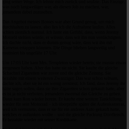
ging seiner Wege. Ich lehnte mich zurück und seufzte. Das Einzige,
was noch langweiliger war, als diesen Job zu machen, war,
jemandem dabei zuzusehen.
Das Angebot meines Bosses war aber Grund genug, um mich
durchhalten zu lassen, also lies ich die Aufnahme laufen. Alles
schien ziemlich normal. Ich hatte ein Gefühl, dass, wenn Jeremy
Motoröl stehlen würde, er wüsste, dass wir ihn nun verdächtigten.
Ich dachte nicht, dass er dumm genug wäre, dass wir ihn mit
Kameras ertappen könnten. Die Dinge blieben langweilig und
routiniert bis ungefähr 17 Uhr.
Um 17:03 Uhr kam Mrs. Templeton wieder herein; sie musste etwas
vergessen haben. Aber das hatte sie nicht. Sie kaufte die gleiche
Schachtel Zigaretten wie zuvor und die gleiche Zeitung. Sie
bezahlte mit einem weiteren Zwanziger. Das war schon seltsam,
dachte ich, aber sie ist ein wenig zerstreut. Ich fand, dass Jeremy ihr
hätte sagen sollen, dass sie ihre Zigaretten schon gekauft hatte, aber
es ist ja nicht verboten, jemandem zweimal das Gleiche zu geben.
Dann kam Ron wieder herein. Er kaufte eine weitere Tankfüllung,
wieder für sein Motorrad – ich überprüfte später die Außenkameras,
weil ich vermutete, dass er sie für ein anderes Auto gekauft hatte,
welches er auftanken wollte – und die gleiche Packung Dörrfleisch.
Er bezahlte wieder mit seiner Kreditkarte.