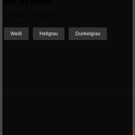
Wer ist online
Im Moment ist niemand online.
Textfarbe
Weiß
Hellgrau
Dunkelgrau