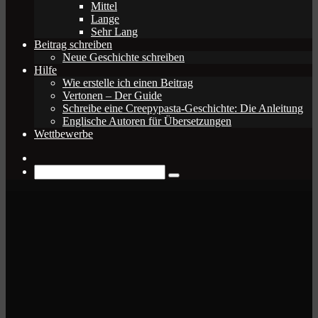
Mittel
Lange
Sehr Lang
Beitrag schreiben
Neue Geschichte schreiben
Hilfe
Wie erstelle ich einen Beitrag
Vertonen – Der Guide
Schreibe eine Creepypasta-Geschichte: Die Anleitung
Englische Autoren für Übersetzungen
Wettbewerbe
Zufälliger
Beitrag
Suche
nach