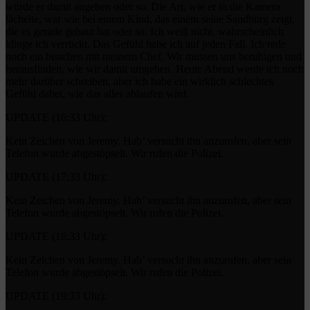
würde er damit angeben oder so. Die Art, wie er in die Kamera
lächelte, war wie bei einem Kind, das einem seine Sandburg zeigt,
die es gerade gebaut hat oder so. Ich weiß nicht, wahrscheinlich
klinge ich verrückt. Das Gefühl habe ich auf jeden Fall. Ich rede
noch ein bisschen mit meinem Chef. Wir müssen uns beruhigen und
herausfinden, wie wir damit umgehen. Heute Abend werde ich noch
mehr darüber schreiben, aber ich habe ein wirklich schlechtes
Gefühl dabei, wie das alles ablaufen wird.
UPDATE (16:33 Uhr):
Kein Zeichen von Jeremy. Hab’ versucht ihn anzurufen, aber sein
Telefon wurde abgestöpselt. Wir rufen die Polizei.
UPDATE (17:33 Uhr):
Kein Zeichen von Jeremy. Hab’ versucht ihn anzurufen, aber sein
Telefon wurde abgestöpselt. Wir rufen die Polizei.
UPDATE (18:33 Uhr):
Kein Zeichen von Jeremy. Hab’ versucht ihn anzurufen, aber sein
Telefon wurde abgestöpselt. Wir rufen die Polizei.
UPDATE (19:33 Uhr):