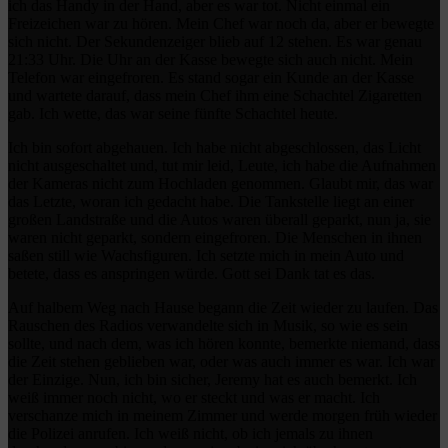
ich das Handy in der Hand, aber es war tot. Nicht einmal ein
Freizeichen war zu hören. Mein Chef war noch da, aber er bewegte
sich nicht. Der Sekundenzeiger blieb auf 12 stehen. Es war genau
21:33 Uhr. Die Uhr an der Kasse bewegte sich auch nicht. Mein
Telefon war eingefroren. Es stand sogar ein Kunde an der Kasse
und wartete darauf, dass mein Chef ihm eine Schachtel Zigaretten
gab. Ich wette, das war seine fünfte Schachtel heute.
Ich bin sofort abgehauen. Ich habe nicht abgeschlossen, das Licht
nicht ausgeschaltet und, tut mir leid, Leute, ich habe die Aufnahmen
der Kameras nicht zum Hochladen genommen. Glaubt mir, das war
das Letzte, woran ich gedacht habe. Die Tankstelle liegt an einer
großen Landstraße und die Autos waren überall geparkt, nun ja, sie
waren nicht geparkt, sondern eingefroren. Die Menschen in ihnen
saßen still wie Wachsfiguren. Ich setzte mich in mein Auto und
betete, dass es anspringen würde. Gott sei Dank tat es das.
Auf halbem Weg nach Hause begann die Zeit wieder zu laufen. Das
Rauschen des Radios verwandelte sich in Musik, so wie es sein
sollte, und nach dem, was ich hören konnte, bemerkte niemand, dass
die Zeit stehen geblieben war, oder was auch immer es war. Ich war
der Einzige. Nun, ich bin sicher, Jeremy hat es auch bemerkt. Ich
weiß immer noch nicht, wo er steckt und was er macht. Ich
verschanze mich in meinem Zimmer und werde morgen früh wieder
die Polizei anrufen. Ich weiß nicht, ob ich jemals zu ihnen