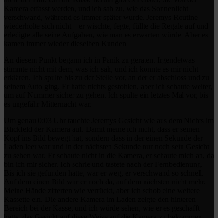
Kamera erfasst werden, und ich sah zu, wie das Sonnenlicht
verschwand, während es immer später wurde. Jeremys Routine
wiederholte sich nicht – er wischte, fegte, füllte die Regale auf und
erledigte alle seine Aufgaben, wie man es erwarten würde. Aber es
kamen immer wieder dieselben Kunden.
An diesem Punkt begann ich in Panik zu geraten. Irgendetwas
stimmte nicht mit dem, was ich sah, und ich konnte es mir nicht
erklären. Ich spulte bis zu der Stelle vor, an der er abschloss und zu
seinem Auto ging. Er hatte nichts gestohlen, aber ich schaute weiter,
um auf Nummer sicher zu gehen. Ich spulte ein letztes Mal vor, bis
es ungefähr Mitternacht war.
Um genau 0:03 Uhr tauchte Jeremys Gesicht wie aus dem Nichts im
Blickfeld der Kamera auf. Damit meine ich nicht, dass er seinen
Kopf ins Bild bewegt hat, sondern dass in der einen Sekunde der
Laden leer war und in der nächsten Sekunde nur noch sein Gesicht
zu sehen war. Er schaute nicht in die Kamera, er schaute mich an, da
bin ich mir sicher. Ich schrie und tastete nach der Fernbedienung.
Bis ich sie gefunden hatte, war er weg, er verschwand so schnell.
Auf dem einen Bild war er noch da, auf dem nächsten nicht mehr.
Meine Hände zitterten wie verrückt, aber ich schob eine weitere
Kassette ein. Die andere Kamera im Laden zeigte den hinteren
Bereich bei der Kasse, und ich würde sehen, wie er es geschafft
hatte, das Gesicht auf diese Weise auf die Kamera zu bekommen.