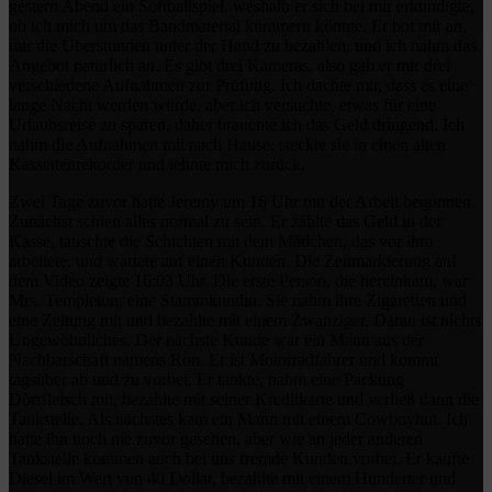
gestern Abend ein Softballspiel, weshalb er sich bei mir erkundigte,
ob ich mich um das Bandmaterial kümmern könnte. Er bot mir an,
mir die Überstunden unter der Hand zu bezahlen, und ich nahm das
Angebot natürlich an. Es gibt drei Kameras, also gab er mir drei
verschiedene Aufnahmen zur Prüfung. Ich dachte mir, dass es eine
lange Nacht werden würde, aber ich versuchte, etwas für eine
Urlaubsreise zu sparen, daher brauchte ich das Geld dringend. Ich
nahm die Aufnahmen mit nach Hause, steckte sie in einen alten
Kassettenrekorder und lehnte mich zurück.
Zwei Tage zuvor hatte Jeremy um 16 Uhr mit der Arbeit begonnen.
Zunächst schien alles normal zu sein. Er zählte das Geld in der
Kasse, tauschte die Schichten mit dem Mädchen, das vor ihm
arbeitete, und wartete auf einen Kunden. Die Zeitmarkierung auf
dem Video zeigte 16:03 Uhr. Die erste Person, die hereinkam, war
Mrs. Templeton, eine Stammkundin. Sie nahm ihre Zigaretten und
eine Zeitung mit und bezahlte mit einem Zwanziger. Daran ist nichts
Ungewöhnliches. Der nächste Kunde war ein Mann aus der
Nachbarschaft namens Ron. Er ist Motorradfahrer und kommt
tagsüber ab und zu vorbei. Er tankte, nahm eine Packung
Dörrfleisch mit, bezahlte mit seiner Kreditkarte und verließ dann die
Tankstelle. Als nächstes kam ein Mann mit einem Cowboyhut. Ich
hatte ihn noch nie zuvor gesehen, aber wie an jeder anderen
Tankstelle kommen auch bei uns fremde Kunden vorbei. Er kaufte
Diesel im Wert von 40 Dollar, bezahlte mit einem Hunderter und