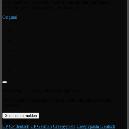
den Schichten. Ich denke, ich muss mir nur das Filmmaterial
ansehen, ihn dabei erwischen, und das war’s.
Original
Bewertung:
5
/ 5. Anzahl Bewertungen:
2
Bisher keine Bewertungen! Sei der Erste, der diesen Beitrag
bewertet.
Geschichte melden
Schlagwörter
CP
CP deutsch
CP German
Creepypasta
Creepypasta Deutsch