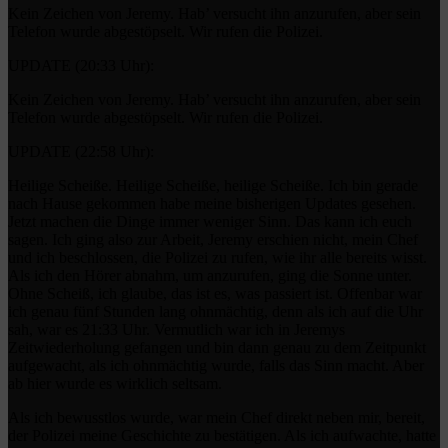
Kein Zeichen von Jeremy. Hab’ versucht ihn anzurufen, aber sein
Telefon wurde abgestöpselt. Wir rufen die Polizei.
UPDATE (20:33 Uhr):
Kein Zeichen von Jeremy. Hab’ versucht ihn anzurufen, aber sein
Telefon wurde abgestöpselt. Wir rufen die Polizei.
UPDATE (22:58 Uhr):
Heilige Scheiße. Heilige Scheiße, heilige Scheiße. Ich bin gerade
nach Hause gekommen habe meine bisherigen Updates gesehen.
Jetzt machen die Dinge immer weniger Sinn. Das kann ich euch
sagen. Ich ging also zur Arbeit, Jeremy erschien nicht, mein Chef
und ich beschlossen, die Polizei zu rufen, wie ihr alle bereits wisst.
Als ich den Hörer abnahm, um anzurufen, ging die Sonne unter.
Ohne Scheiß, ich glaube, das ist es, was passiert ist. Offenbar war
ich genau fünf Stunden lang ohnmächtig, denn als ich auf die Uhr
sah, war es 21:33 Uhr. Vermutlich war ich in Jeremys
Zeitwiederholung gefangen und bin dann genau zu dem Zeitpunkt
aufgewacht, als ich ohnmächtig wurde, falls das Sinn macht. Aber
ab hier wurde es wirklich seltsam.
Als ich bewusstlos wurde, war mein Chef direkt neben mir, bereit,
der Polizei meine Geschichte zu bestätigen. Als ich aufwachte, hatte