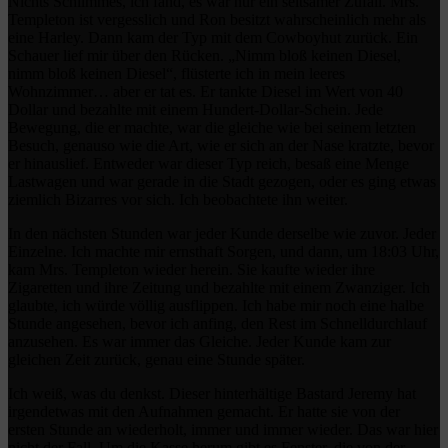
Nichts Schlimmes, ich fand, es war nur ein seltsamer Zufall. Mrs.
Templeton ist vergesslich und Ron besitzt wahrscheinlich mehr als
eine Harley. Dann kam der Typ mit dem Cowboyhut zurück. Ein
Schauer lief mir über den Rücken. „Nimm bloß keinen Diesel,
nimm bloß keinen Diesel“, flüsterte ich in mein leeres
Wohnzimmer… aber er tat es. Er tankte Diesel im Wert von 40
Dollar und bezahlte mit einem Hundert-Dollar-Schein. Jede
Bewegung, die er machte, war die gleiche wie bei seinem letzten
Besuch, genauso wie die Art, wie er sich an der Nase kratzte, bevor
er hinauslief. Entweder war dieser Typ reich, besaß eine Menge
Lastwagen und war gerade in die Stadt gezogen, oder es ging etwas
ziemlich Bizarres vor sich. Ich beobachtete ihn weiter.
In den nächsten Stunden war jeder Kunde derselbe wie zuvor. Jeder
Einzelne. Ich machte mir ernsthaft Sorgen, und dann, um 18:03 Uhr,
kam Mrs. Templeton wieder herein. Sie kaufte wieder ihre
Zigaretten und ihre Zeitung und bezahlte mit einem Zwanziger. Ich
glaubte, ich würde völlig ausflippen. Ich habe mir noch eine halbe
Stunde angesehen, bevor ich anfing, den Rest im Schnelldurchlauf
anzusehen. Es war immer das Gleiche. Jeder Kunde kam zur
gleichen Zeit zurück, genau eine Stunde später.
Ich weiß, was du denkst. Dieser hinterhältige Bastard Jeremy hat
irgendetwas mit den Aufnahmen gemacht. Er hatte sie von der
ersten Stunde an wiederholt, immer und immer wieder. Das war hier
nicht der Fall. Um die Kasse herum gibt es Fenster, die von der