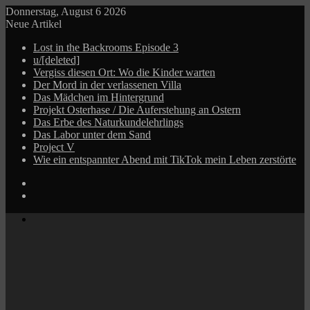
Donnerstag, August 6 2026
Neue Artikel
Lost in the Backrooms Episode 3
u/[deleted]
Vergiss diesen Ort: Wo die Kinder warten
Der Mord in der verlassenen Villa
Das Mädchen im Hintergrund
Projekt Osterhase / Die Auferstehung an Ostern
Das Erbe des Naturkundelehrlings
Das Labor unter dem Sand
Project V
Wie ein entspannter Abend mit TikTok mein Leben zerstörte
Log
In
Zufälliger
Beitrag
Menü