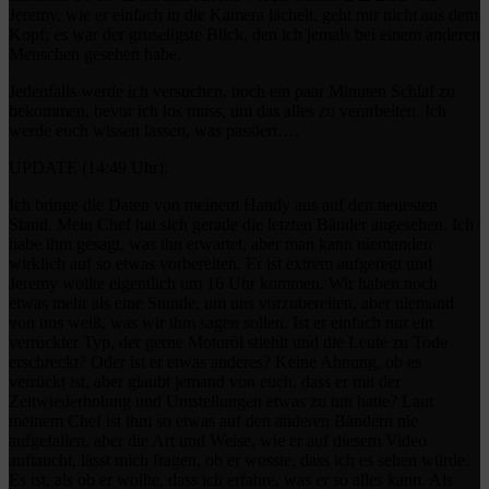
Jeremy, wie er einfach in die Kamera lächelt, geht mir nicht aus dem
Kopf; es war der gruseligste Blick, den ich jemals bei einem anderen
Menschen gesehen habe.
Jedenfalls werde ich versuchen, noch ein paar Minuten Schlaf zu
bekommen, bevor ich los muss, um das alles zu verarbeiten. Ich
werde euch wissen lassen, was passiert….
UPDATE (14:49 Uhr):
Ich bringe die Daten von meinem Handy aus auf den neuesten
Stand. Mein Chef hat sich gerade die letzten Bänder angesehen. Ich
habe ihm gesagt, was ihn erwartet, aber man kann niemanden
wirklich auf so etwas vorbereiten. Er ist extrem aufgeregt und
Jeremy wollte eigentlich um 16 Uhr kommen. Wir haben noch
etwas mehr als eine Stunde, um uns vorzubereiten, aber niemand
von uns weiß, was wir ihm sagen sollen. Ist er einfach nur ein
verrückter Typ, der gerne Motoröl stiehlt und die Leute zu Tode
erschreckt? Oder ist er etwas anderes? Keine Ahnung, ob es
verrückt ist, aber glaubt jemand von euch, dass er mit der
Zeitwiederholung und Umstellungen etwas zu tun hatte? Laut
meinem Chef ist ihm so etwas auf den anderen Bändern nie
aufgefallen, aber die Art und Weise, wie er auf diesem Video
auftaucht, lässt mich fragen, ob er wusste, dass ich es sehen würde.
Es ist, als ob er wollte, dass ich erfahre, was er so alles kann. Als