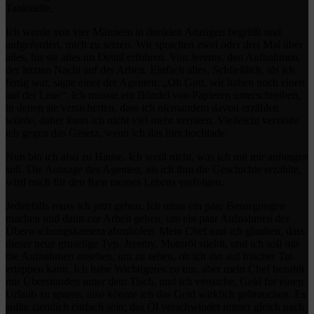
Tankstelle.
Ich wurde von vier Männern in dunklen Anzügen begrüßt und
aufgefordert, mich zu setzen. Wir sprachen zwei oder drei Mal über
alles, bis sie alles im Detail erfuhren. Von Jeremy, den Aufnahmen,
der letzten Nacht auf der Arbeit. Einfach alles. Schließlich, als ich
fertig war, sagte einer der Agenten: „Oh Gott, wir haben noch einen
auf der Liste“. Ich musste ein Bündel von Papieren unterschreiben,
in denen sie versicherten, dass ich niemandem davon erzählen
würde, daher kann ich nicht viel mehr verraten. Vielleicht verstoße
ich gegen das Gesetz, wenn ich das hier hochlade.
Nun bin ich also zu Hause. Ich weiß nicht, was ich mit mir anfangen
soll. Die Aussage des Agenten, als ich ihm die Geschichte erzählte,
wird mich für den Rest meines Lebens verfolgen.
Jedenfalls muss ich jetzt gehen. Ich muss ein paar Besorgungen
machen und dann zur Arbeit gehen, um ein paar Aufnahmen der
Überwachungskamera abzuholen. Mein Chef und ich glauben, dass
dieser neue gruselige Typ, Jeremy, Motoröl stiehlt, und ich soll mir
die Aufnahmen ansehen, um zu sehen, ob ich ihn auf frischer Tat
ertappen kann. Ich habe Wichtigeres zu tun, aber mein Chef bezahlt
mir Überstunden unter dem Tisch, und ich versuche, Geld für einen
Urlaub zu sparen, also könnte ich das Geld wirklich gebrauchen. Es
sollte ziemlich einfach sein; das Öl verschwindet immer gleich nach