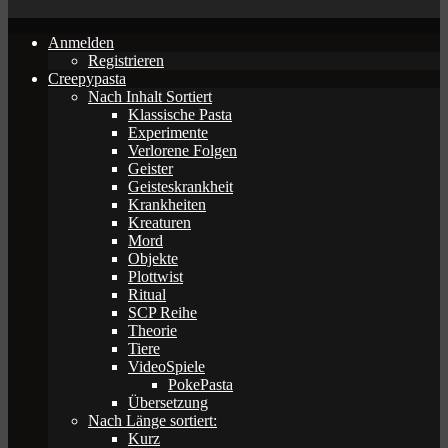
Anmelden
Registrieren
Creepypasta
Nach Inhalt Sortiert
Klassische Pasta
Experimente
Verlorene Folgen
Geister
Geisteskrankheit
Krankheiten
Kreaturen
Mord
Objekte
Plottwist
Ritual
SCP Reihe
Theorie
Tiere
VideoSpiele
PokePasta
Übersetzung
Nach Länge sortiert:
Kurz