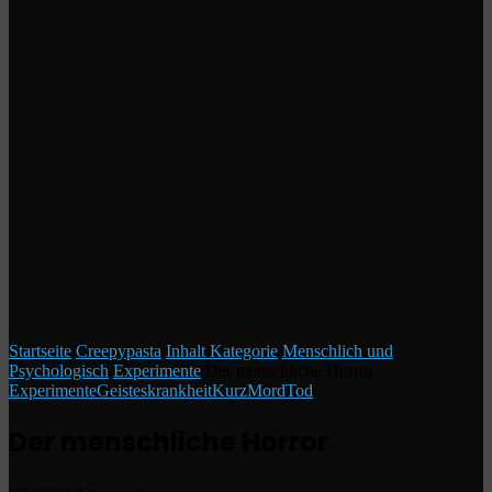
Startseite
/
Creepypasta
/
Inhalt Kategorie
/
Menschlich und
Psychologisch
/
Experimente
/
Der menschliche Horror
Experimente
Geisteskrankheit
Kurz
Mord
Tod
Der menschliche Horror