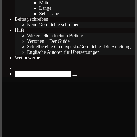
Mittel
Lange
Sehr Lang
Beitrag schreiben
Neue Geschichte schreiben
Hilfe
Wie erstelle ich einen Beitrag
Vertonen – Der Guide
Schreibe eine Creepypasta-Geschichte: Die Anleitung
Englische Autoren für Übersetzungen
Wettbewerbe
Zufälliger
Beitrag
Suche
nach