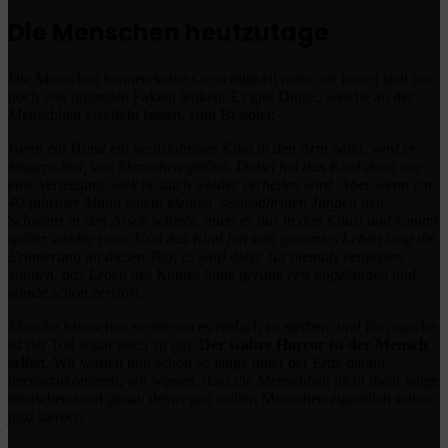
Die Menschen heutzutage
Die Menschen kennen keine Gerechtigkeit mehr, sie lassen sich nur
noch von lügenden Fakten lenken. Es gibt Dinge, welche an der
Menschheit zweifeln lassen, zum Beispiel:
Wenn ein Hund ein sechsjähriges Kind in den Arm beißt, wird er
hingerichtet, von Menschen getötet. Dabei hat das Kind dann nur
eine Verletzung, welche auch wieder verheilen wird. Aber wenn ein
40-jähriger Mann einem kleinen, sechsjährigen Jungen den
Schwanz in den Arsch schiebt, muss er nur in den Knast und kommt
später wieder raus. Und das Kind hat sein gesamtes Leben lang die
Erinnerung an diesen Tag, es wird diese Tat niemals vergessen
können, das Leben des Kindes hatte gerade erst angefangen und
wurde schon zerstört.
Manche Menschen verdienen es einfach zu sterben, und für manche
ist der Tod sogar noch zu gut.
Der wahre Horror ist der Mensch
selbst
. Wir warten nun schon so lange unter der Erde darauf,
hervorzukommen, wir wissen, dass die Menschheit nicht mehr lange
überleben wird.genau deswegen sollten Menschen eigentlich schon
jetzt sterben.