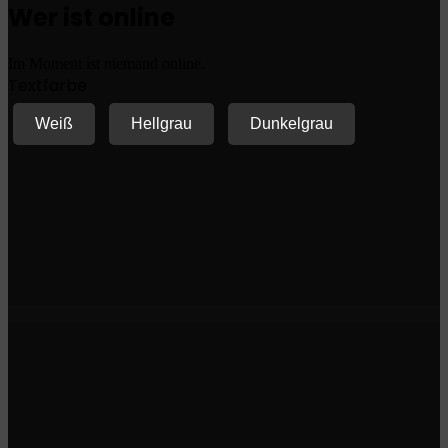
Wer ist online
Im Moment ist niemand online.
Textfarbe
Weiß
Hellgrau
Dunkelgrau