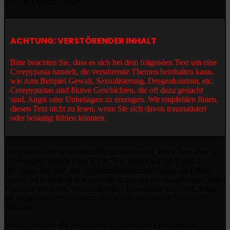
0
310
3 Minuten lesen
ACHTUNG: VERSTÖRENDER INHALT
Bitte beachten Sie, dass es sich bei dem folgenden Text um eine
Creepypasta handelt, die verstörende Themen beinhalten kann,
wie zum Beispiel Gewalt, Sexualisierung, Drogenkonsum, etc.
Creepypastas sind fiktive Geschichten, die oft dazu gedacht
sind, Angst oder Unbehagen zu erzeugen. Wir empfehlen Ihnen,
diesen Text nicht zu lesen, wenn Sie sich davon traumatisiert
oder belästigt fühlen könnten.
Die Menschheit ist es eigentlich gar nicht wert, einen Text über sie
zu verfassen, dennoch tun wir es, wie dumm wir doch sind.
Die Menschen sind eine nicht funktionierende Rasse, ein Fehler
Gottes. Im Prinzip ist ihre gesamte Rasse nur ein missglücktes, außer
Kontrolle geratenes, vernachlässigtes Experiment von Gott. Satan
hat es damals bereits erkannt und wurde dafür in die Unterwelt
verbannt.
Mein Glaube an die Menschheit ist schon vor vielen Jahren