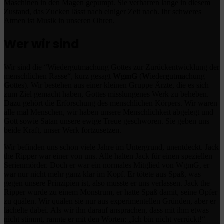
Maschinen in den Magen gepumpt. Sie verharren lange in diesem
Zustand, das Zucken lässt nach einiger Zeit nach. Ihr schweres
Atmen ist Musik in unseren Ohren.
Wer wir sind
Wir sind die “Wiedergutmachung Gottes zur Zurückentwicklung der
menschlichen Rasse“, kurz gesagt
WgmG
(
W
ieder
g
ut
m
achung
G
ottes). Wir bestehen aus einer kleinen Gruppe Ärzte, die es sich
zum Ziel gemacht haben, Gottes misslungenes Werk zu beheben.
Dazu gehört die Erforschung des menschlichen Körpers. Wir waren
alle mal Menschen, wir haben unsere Menschlichkeit abgelegt und
Gott sowie Satan unsere ewige Treue geschworen. Sie geben uns
beide Kraft, unser Werk fortzusetzen.
Wir befinden uns schon viele Jahre im Untergrund, unentdeckt. Jack
the Ripper war einer von uns. Alle halten Jack für einen speziellen
Serienmörder. Doch er war ein normales Mitglied von WgmG, er
war nur nicht mehr ganz klar im Kopf. Er tötete aus Spaß, was
gegen unsere Prinzipien ist, also musste er uns verlassen. Jack the
Ripper wurde zu einem Monstrum, er hatte Spaß damit, seine Opfer
zu quälen. Wir quälen sie nur aus experimentellen Gründen, aber er
lächelte dabei. Als wir ihn darauf ansprachen, dass mit ihm etwas
nicht stimmt, rannte er mit den Worten: „Ich bin nicht verrückt!“