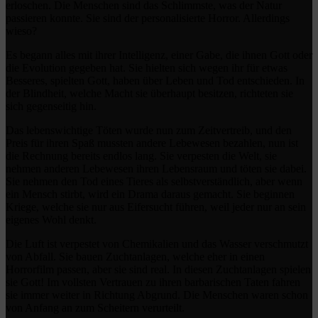
erloschen. Die Menschen sind das Schlimmste, was der Natur
passieren konnte. Sie sind der personalisierte Horror. Allerdings
wieso?
Es begann alles mit ihrer Intelligenz, einer Gabe, die ihnen Gott oder
die Evolution gegeben hat. Sie hielten sich wegen ihr für etwas
Besseres, spielten Gott, haben über Leben und Tod entschieden. In
der Blindheit, welche Macht sie überhaupt besitzen, richteten sie
sich gegenseitig hin.
Das lebenswichtige Töten wurde nun zum Zeitvertreib, und den
Preis für ihren Spaß mussten andere Lebewesen bezahlen, nun ist
die Rechnung bereits endlos lang. Sie verpesten die Welt, sie
nehmen anderen Lebewesen ihren Lebensraum und töten sie dabei.
Sie nehmen den Tod eines Tieres als selbstverständlich, aber wenn
ein Mensch stirbt, wird ein Drama daraus gemacht. Sie beginnen
Kriege, welche sie nur aus Eifersucht führen, weil jeder nur an sein
eigenes Wohl denkt.
Die Luft ist verpestet von Chemikalien und das Wasser verschmutzt
von Abfall. Sie bauen Zuchtanlagen, welche eher in einen
Horrorfilm passen, aber sie sind real. In diesen Zuchtanlagen spielen
sie Gott! Im vollsten Vertrauen zu ihren barbarischen Taten fahren
sie immer weiter in Richtung Abgrund. Die Menschen waren schon
von Anfang an zum Scheitern verurteilt.