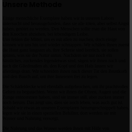
Unsere Methode
Einige menschliche Exemplare haben wir in unseren Labors
untersucht und herausgefunden, dass sie alle töten, aber selbst Angst
haben, getötet zu werden. Den Menschen sollte man die Haut von
den Knochen abziehen, bei lebendigem Leibe.
Uns fehlen die Mittel, um es mit allen zu machen, doch einige
können wir uns hin und wieder schnappen. Wir schälen ihnen zuerst
die Haut ganz langsam ab, ihre Schreie sind herrlich, sie sollen
spüren, was sie der Natur antun. Nachdem sie nur noch ein
hässliches, zuckendes Irgendetwas sind, sägen wir ihnen nach und
nach die Gliedmaßen ab, den Kopf und den Hals lassen wir
allerdings dran. Wir schneiden ihnen nach dieser Tat den Brustkorb
und den Bauch auf, um ihre Innereien frei zu legen.
Die Schädeldecke wird ebenfalls aufgebrochen, um ihr prachtvolles
Gehirn zu begutachten. Wenn wir ihnen die Ohren, Augen und die
Zunge entnommen haben, sind sie immer still, aber zucken immer
noch herum. Das zeigt uns, dass sie noch leben, was auch gut ist.
Sobald wir etwas an unseren Exemplaren herumgeschnippelt haben,
legen wir sie in einen speziellen Behälter, dort werden sie mit
Wasser und Nahrung versorgt.
Die Nahrung und das Wasser werden ihnen mit Hilfe von