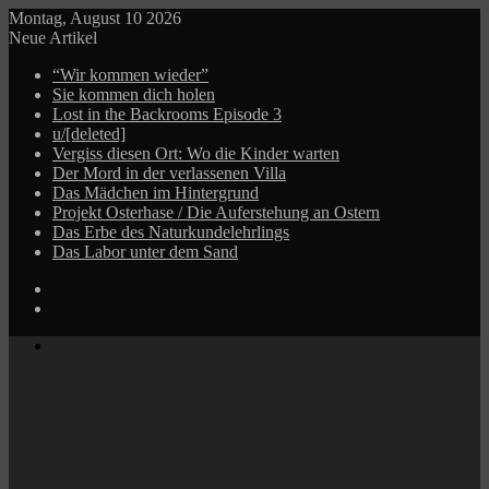
Montag, August 10 2026
Neue Artikel
“Wir kommen wieder”
Sie kommen dich holen
Lost in the Backrooms Episode 3
u/[deleted]
Vergiss diesen Ort: Wo die Kinder warten
Der Mord in der verlassenen Villa
Das Mädchen im Hintergrund
Projekt Osterhase / Die Auferstehung an Ostern
Das Erbe des Naturkundelehrlings
Das Labor unter dem Sand
Log
In
Zufälliger
Beitrag
Menü