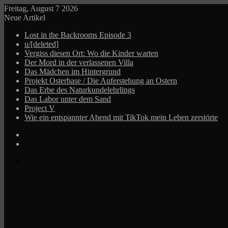
Freitag, August 7 2026
Neue Artikel
Lost in the Backrooms Episode 3
u/[deleted]
Vergiss diesen Ort: Wo die Kinder warten
Der Mord in der verlassenen Villa
Das Mädchen im Hintergrund
Projekt Osterhase / Die Auferstehung an Ostern
Das Erbe des Naturkundelehrlings
Das Labor unter dem Sand
Project V
Wie ein entspannter Abend mit TikTok mein Leben zerstörte
Log
In
Zufälliger
Beitrag
Menü