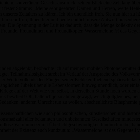
etentem, souveränem Gesichtsausdruck, seinen Blick eine Zeit lang übe
mit fester Stimme: „Meine sehr geehrten Damen und Herren, werte Heli
unseres Zeitalters zu klären. Ich bin unendlich froh, Sie nun hier zu h
 bin sehr froh, Ihnen hier und heute endlich unsere Antwort präsentier
ein. Die Spannung in der Luft ist dadurch, dass die Menge kollektiv de
ben Freunde, Freundinnen und Freundikopter. Wassermelone
ist
das Gegent
nden abgelenkt, beobachte ich auf meinem mobilen Photonenemitter da
te, Teilnahmslosigkeit strebt im Verlauf der Ansprache des Volksvertr
r Worte vollends den Fängen seiner Kehle entfliehend sphärisch das W
hwänglichen Jubels über alle Lebensformen hinweg unendlich, oder einf
Kriege auf der Welt wie von selbst, in derselben Stunde noch wurden a
ck beschert! Oh, hätte ich je zu ahnen gewagt, welch gottgleiches, ne
te Gedanken, anderen Unrecht tun zu wollen, abscheulichste Blasphemie
ssenschaftlichen wie auch philosophischen, künstlerischen und histori
ionsmaßzahl aller bekannten und unbekannten Gesellschaften mindeste
 endlose Vakuummeer mit Überlichtgeschwindigkeit hindurchtreibe, habe
Wahrheit der Existenz euch kundzutun: „Wassermelone ist das Gegenteil 