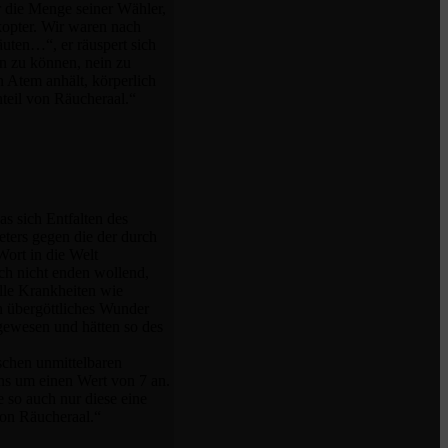
r die Menge seiner Wähler,
kopter. Wir waren nach
äuten…“, er räuspert sich
en zu können, nein zu
n Atem anhält, körperlich
eil von Räucheraal.“
s sich Entfalten des
eters gegen die der durch
ort in die Welt
ach nicht enden wollend,
lle Krankheiten wie
in übergöttliches Wunder
 gewesen und hätten so des
schen unmittelbaren
ns um einen Wert von 7 an.
 so auch nur diese eine
von Räucheraal.“