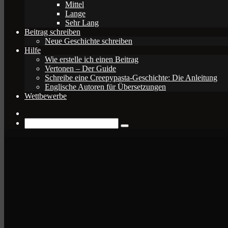
Mittel
Lange
Sehr Lang
Beitrag schreiben
Neue Geschichte schreiben
Hilfe
Wie erstelle ich einen Beitrag
Vertonen – Der Guide
Schreibe eine Creepypasta-Geschichte: Die Anleitung
Englische Autoren für Übersetzungen
Wettbewerbe
Zufälliger
Beitrag
Suche
nach