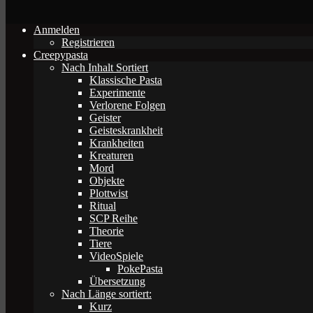
Anmelden
Registrieren
Creepypasta
Nach Inhalt Sortiert
Klassische Pasta
Experimente
Verlorene Folgen
Geister
Geisteskrankheit
Krankheiten
Kreaturen
Mord
Objekte
Plottwist
Ritual
SCP Reihe
Theorie
Tiere
VideoSpiele
PokePasta
Übersetzung
Nach Länge sortiert:
Kurz