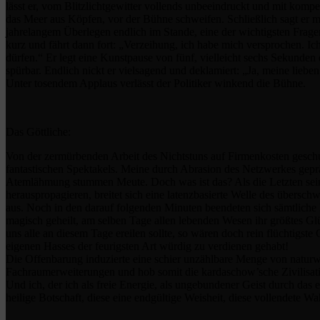
lässt er, vom Blitzlichtgewitter vollends unbeeindruckt und mit komp
das Meer aus Köpfen, vor der Bühne schweifen. Schließlich sagt er 
jahrelangem Überlegen endlich im Stande, eine der wichtigsten Fragen 
kurz und fährt dann fort: „Verzeihung, ich habe mich versprochen. Ich
dürfen.“ Er legt eine Kunstpause von fünf, vielleicht sechs Sekunden 
spürbar. Endlich nickt er vielsagend und deklamiert: „Ja, meine lie
Unter tosendem Applaus verlässt der Politiker winkend die Bühne.
Das Göttliche:
Von der zermürbenden Arbeit des Nichtstuns auf Firmenkosten geschu
fantastischen Spektakels. Meine durch Abrasion des Netzwerkes gepräg
Atemlähmung stummen Meute. Doch was ist das? Als die Letzten seine
herauspropagieren, breitet sich eine latenzbasierte Welle des übersc
aus. Noch in den darauf folgenden Minuten beendeten sich sämtliche 
magisch geheilt, am selben Tage allen lebenden Wesen ihr größtes Glü
uns alle an diesem Tage ereilen sollte, so wären doch rein flüchtigs
eigenen Hasses der feurigsten Art würdig zu verdienen gehabt!
Die Offenbarung induzierte eine schier unzählbare Menge von naturwi
Fachraumerweiterungen und hob somit die kardaschow’sche Zivilisat
Und ich, der ich als freie Energie, als ungebundener Geist durch das
heilige Botschaft, diese eine endgültige Weisheit, diese vollendete 