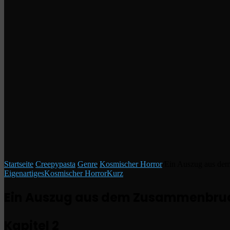
Startseite
/
Creepypasta
/
Genre
/
Kosmischer Horror
/
Ein Auszug aus de
Eigenartiges
Kosmischer Horror
Kurz
Ein Auszug aus dem Zusammenbruc
Kapitel 2