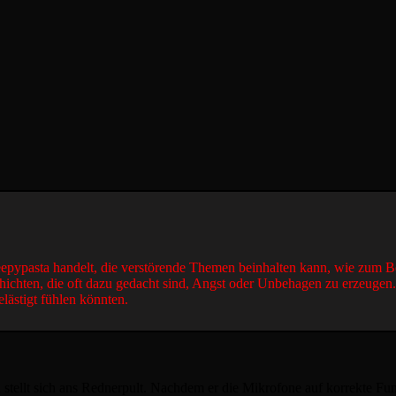
reepypasta handelt, die verstörende Themen beinhalten kann, wie zum B
hichten, die oft dazu gedacht sind, Angst oder Unbehagen zu erzeugen
elästigt fühlen könnten.
d stellt sich ans Rednerpult. Nachdem er die Mikrofone auf korrekte Fun