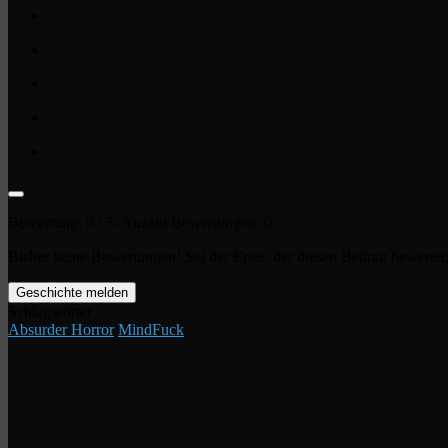
Bewertung:
0
/ 5. Anzahl Bewertungen:
0
Bisher keine Bewertungen! Sei der Erste, der diesen Beitrag bewertet
Geschichte melden
Schlagwörter
Absurder Horror
MindFuck