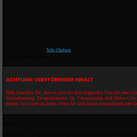
Nils Olafson
2
618
2 Minuten lesen
ACHTUNG: VERSTÖRENDER INHALT
Bitte beachten Sie, dass es sich bei dem folgenden Text um eine C
Sexualisierung, Drogenkonsum, etc. Creepypastas sind fiktive Gesc
diesen Text nicht zu lesen, wenn Sie sich davon traumatisiert oder b
Szene:
Ein Politiker – jung, dynamisch, gutaussehend – betritt die Bühne un