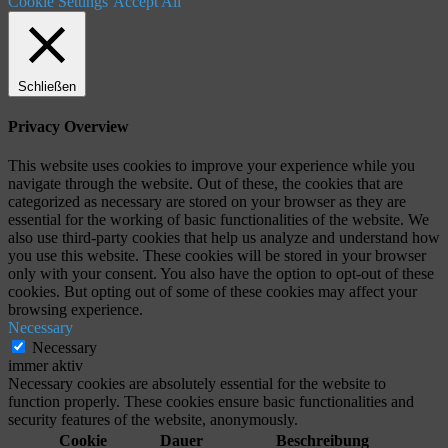
Cookie Settings
Accept All
Schließen
Privacy Overview
This website uses cookies to improve your experience while you
navigate through the website. Out of these, the cookies that are
categorized as necessary are stored on your browser as they are
essential for the working of basic functionalities of the website. We
also use third-party cookies that help us analyze and understand how
you use this website. These cookies will be stored in your browser
only with your consent. You also have the option to opt-out of these
cookies. But opting out of some of these cookies may affect your
browsing experience.
Necessary
Necessary
immer aktiv
Necessary cookies are absolutely essential for the website to
function properly. These cookies ensure basic functionalities and
security features of the website, anonymously.
Cookie
Dauer
Beschreibung