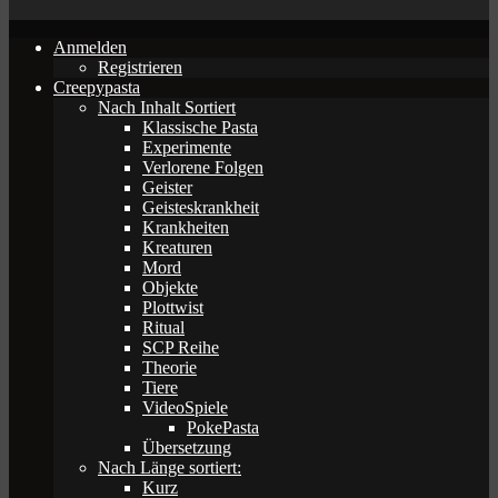
Anmelden
Registrieren
Creepypasta
Nach Inhalt Sortiert
Klassische Pasta
Experimente
Verlorene Folgen
Geister
Geisteskrankheit
Krankheiten
Kreaturen
Mord
Objekte
Plottwist
Ritual
SCP Reihe
Theorie
Tiere
VideoSpiele
PokePasta
Übersetzung
Nach Länge sortiert:
Kurz