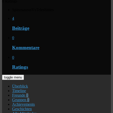
0 Ratings
SpinosaurusVsTeleshitties
4
Beiträge
0
Kommentare
0
Ratings
toggle menu
Überblick
Timeline
Freunde
0
Gruppen
0
Achievements
Geschichten