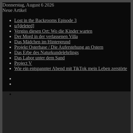
Donnerstag, August 6 2026
Neue Artikel
Lost in the Backrooms Episode 3
u/[deleted]
Vergiss diesen Ort: Wo die Kinder warten
Der Mord in der verlassenen Villa
Das Mädchen im Hintergrund
Projekt Osterhase / Die Auferstehung an Ostern
Das Erbe des Naturkundelehrlings
Das Labor unter dem Sand
Project V
Wie ein entspannter Abend mit TikTok mein Leben zerstörte
Log
In
Zufälliger
Beitrag
Menü