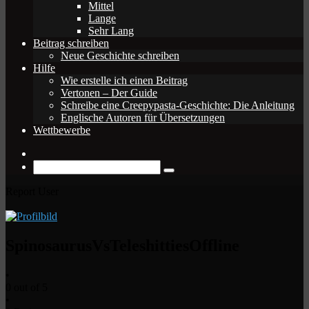
Mittel
Lange
Sehr Lang
Beitrag schreiben
Neue Geschichte schreiben
Hilfe
Wie erstelle ich einen Beitrag
Vertonen – Der Guide
Schreibe eine Creepypasta-Geschichte: Die Anleitung
Englische Autoren für Übersetzungen
Wettbewerbe
Zufälliger
Beitrag
Suche
nach
Report User
SpinosaurusVsTeleshitties
Offline
•
0 out of 5
•