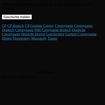
Bisher keine Bewertungen! Sei der Erste, der diesen Beitrag
bewertet.
Geschichte melden
Schlagwörter
CP
CP deutsch
CP German
Creepy
Creepypasta
Creepypasta
Deutsch
Creepypasta Wiki
Creeypasta deutsch
Deutsche
Creepypasta
deutsche Horror Geschichten
German Creepypasta
Horror
Horrorstory
Monopoly
Traum
Nightwalker
0
4.192
1 Minute lesen
Facebook
X
LinkedIn
Tumblr
Pinterest
Reddit
VKontakte
WhatsApp
Telegram
Viber
Per
Drucken
E-
Mail
teilen