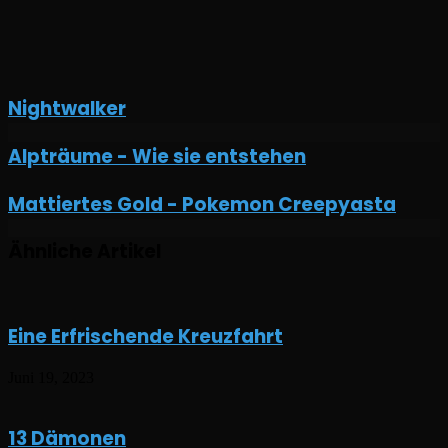
Nightwalker
Alpträume
Alpträume - Wie sie entstehen
-
Wie
Mattiertes
Mattiertes Gold - Pokemon Creepyasta
sie
Gold
entstehen
-
Ähnliche Artikel
Pokemon
Creepyasta
Eine Erfrischende Kreuzfahrt
Juni 19, 2023
13 Dämonen