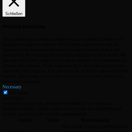
Schließen
Privacy Overview
This website uses cookies to improve your experience while you
navigate through the website. Out of these, the cookies that are
categorized as necessary are stored on your browser as they are
essential for the working of basic functionalities of the website. We
also use third-party cookies that help us analyze and understand how
you use this website. These cookies will be stored in your browser
only with your consent. You also have the option to opt-out of these
cookies. But opting out of some of these cookies may affect your
browsing experience.
Necessary
Necessary
immer aktiv
Necessary cookies are absolutely essential for the website to
function properly. These cookies ensure basic functionalities and
security features of the website, anonymously.
Cookie
Dauer
Beschreibung
This cookie is set by GDPR Cookie
cookielawinfo-
11
Consent plugin. The cookie is used