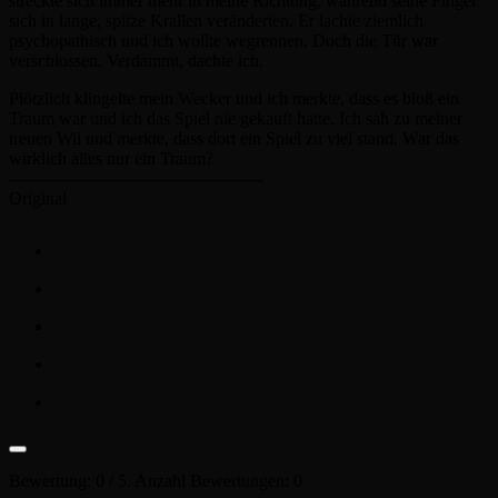
streckte sich immer mehr in meine Richtung, während seine Finger
sich in lange, spitze Krallen veränderten. Er lachte ziemlich
psychopathisch und ich wollte wegrennen. Doch die Tür war
verschlossen. Verdammt, dachte ich.
Plötzlich klingelte mein Wecker und ich merkte, dass es bloß ein
Traum war und ich das Spiel nie gekauft hatte. Ich sah zu meiner
treuen Wii und merkte, dass dort ein Spiel zu viel stand. War das
wirklich alles nur ein Traum?
——————————————-
Original
Bewertung:
0
/ 5. Anzahl Bewertungen:
0