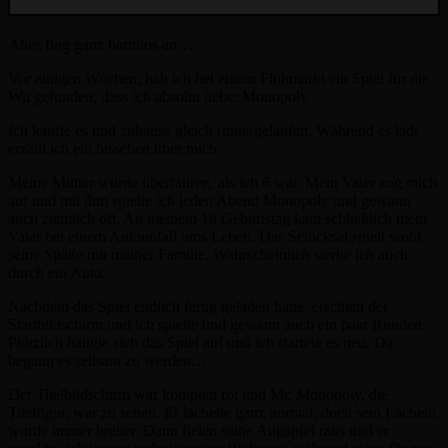
Alles fing ganz harmlos an…
Vor einigen Wochen, hab ich bei einem Flohmarkt ein Spiel für die
Wii gefunden, dass ich absolut liebe: Monopoly.
Ich kaufte es und zuhause gleich runtergelaufen. Während es lädt
erzähl ich ein bisschen über mich.
Meine Mutter wurde überfahren, als ich 6 war. Mein Vater zog mich
auf und mit ihm spielte ich jeden Abend Monopoly und gewann
auch ziemlich oft. An meinem 18 Geburtstag kam schließlich mein
Vater bei einem Autounfall ums Leben. Das Schicksal spielt wohl
seine Späße mit meiner Familie. Wahrscheinlich sterbe ich auch
durch ein Auto.
Nachdem das Spiel endlich fertig geladen hatte, erschien der
Startbildschirm und ich spielte und gewann auch ein paar Runden.
Plötzlich hängte sich das Spiel auf und ich startete es neu. Da
begann es seltsam zu werden…
Der Titelbildschirm war komplett rot und Mr. Monopoly, die
Titelfigur, war zu sehen. Er lächelte ganz normal, doch sein Lächeln
wurde immer breiter. Dann fielen seine Augäpfel raus und er