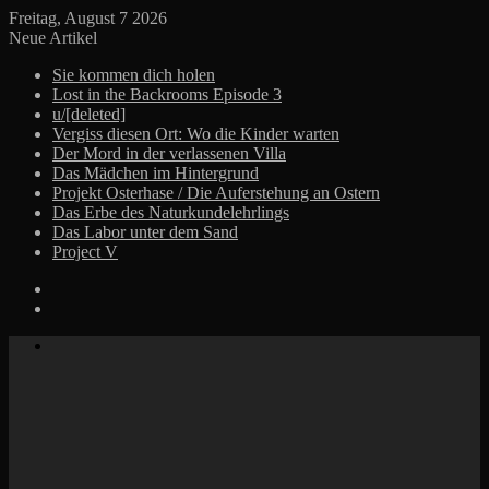
Freitag, August 7 2026
Neue Artikel
Sie kommen dich holen
Lost in the Backrooms Episode 3
u/[deleted]
Vergiss diesen Ort: Wo die Kinder warten
Der Mord in der verlassenen Villa
Das Mädchen im Hintergrund
Projekt Osterhase / Die Auferstehung an Ostern
Das Erbe des Naturkundelehrlings
Das Labor unter dem Sand
Project V
Log
In
Zufälliger
Beitrag
Menü