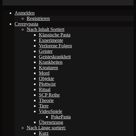
Anmelden
Registrieren
Creepypasta
Nach Inhalt Sortiert
Klassische Pasta
Experimente
Verlorene Folgen
Geister
Geisteskrankheit
Krankheiten
Kreaturen
Mord
Objekte
Plottwist
Ritual
SCP Reihe
Theorie
Tiere
VideoSpiele
PokePasta
Übersetzung
Nach Länge sortiert:
Kurz