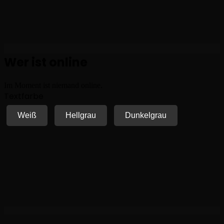
Wer ist online
Im Moment ist niemand online.
Textfarbe
Weiß
Hellgrau
Dunkelgrau