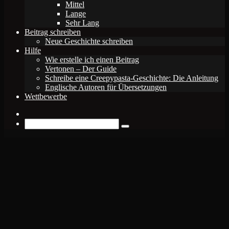
Mittel
Lange
Sehr Lang
Beitrag schreiben
Neue Geschichte schreiben
Hilfe
Wie erstelle ich einen Beitrag
Vertonen – Der Guide
Schreibe eine Creepypasta-Geschichte: Die Anleitung
Englische Autoren für Übersetzungen
Wettbewerbe
Zufälliger
Beitrag
Suche
nach