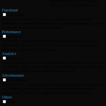
consented to the use of cookies. It
does not store any personal data.
Functional
Functional
Functional cookies help to perform certain functionalities like
sharing the content of the website on social media platforms, collect
feedbacks, and other third-party features.
Performance
Performance
Performance cookies are used to understand and analyze the key
performance indexes of the website which helps in delivering a
better user experience for the visitors.
Analytics
Analytics
Analytical cookies are used to understand how visitors interact with
the website. These cookies help provide information on metrics the
number of visitors, bounce rate, traffic source, etc.
Advertisement
Advertisement
Advertisement cookies are used to provide visitors with relevant ads
and marketing campaigns. These cookies track visitors across
websites and collect information to provide customized ads.
Others
Others