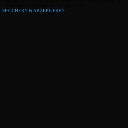
Other uncategorized cookies are those that are being analyzed and
have not been classified into a category as yet.
SPEICHERN & AKZEPTIEREN