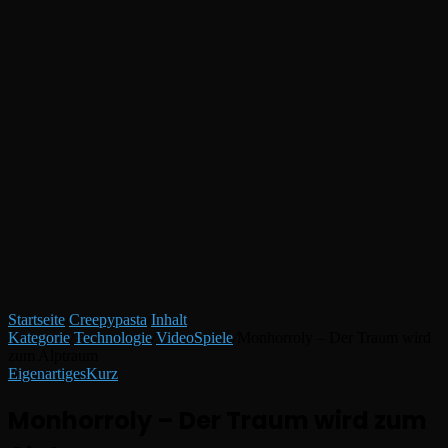
Startseite
/
Creepypasta
/
Inhalt
Kategorie
/
Technologie
/
VideoSpiele
/
Monhorroly – Der Traum wird
zum Alptraum
Eigenartiges
Kurz
Monhorroly – Der Traum wird zum