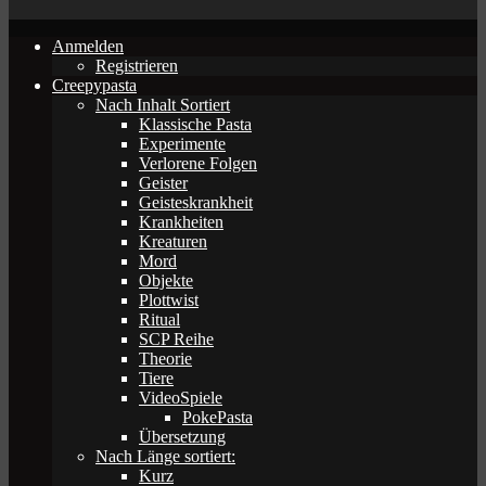
Anmelden
Registrieren
Creepypasta
Nach Inhalt Sortiert
Klassische Pasta
Experimente
Verlorene Folgen
Geister
Geisteskrankheit
Krankheiten
Kreaturen
Mord
Objekte
Plottwist
Ritual
SCP Reihe
Theorie
Tiere
VideoSpiele
PokePasta
Übersetzung
Nach Länge sortiert:
Kurz