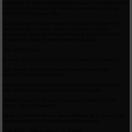
wird denken es wird ein Sufftraum gewesen sein. Ich verstehe nicht,
warum manche Leute so viel Alkohol konsumieren. Als ob das
wirklich Probleme lösen würde.
Zurück in meinem Zimmer setzte ich mich an den Laptop und
suchte nach James Chason. Wenn man beachtet, wie viel
Informationen heute übers Internet beigelegt werden, ist es kein
Wunder, wie schnell ich seine Adresse herausfand.
Also, auf ein Neues…
Er wacht auf. Er hob den Kopf hoch und schaut mich direkt an.
„Hey Kleiner, willst du mir einen blasen oder was ist dein
Problem?“, seine Stimme war rau.
Ich weiß nicht warum ich immer diese Anziehung auf die Leute
habe. Vielleicht interessiert sie das Mysteriöse an mir…
„Mister James, es ist mir eine Freude sie auf meinen Stuhl zu
haben.“, gebe ich grinsend zu.
Ich glaube, er merkt erst jetzt, dass er gefesselt ist. Er wackelte ein
bisschen mit dem Stuhl und schaute mich wieder an.
„Was willst?“, fragt er nach ca. 10 Minuten.