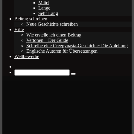
Mittel
Lange
Sehr Lang
Beitrag schreiben
Neue Geschichte schreiben
Hilfe
Wie erstelle ich einen Beitrag
Vertonen – Der Guide
Schreibe eine Creepypasta-Geschichte: Die Anleitung
Englische Autoren für Übersetzungen
Wettbewerbe
Zufälliger
Beitrag
Suche
nach