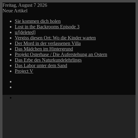
Freitag, August 7 2026
Neue Artikel
Sie kommen dich holen
Lost in the Backrooms Episode 3
u/[deleted]
Vergiss diesen Ort: Wo die Kinder warten
Der Mord in der verlassenen Villa
Das Mädchen im Hintergrund
Projekt Osterhase / Die Auferstehung an Ostern
Das Erbe des Naturkundelehrlings
Das Labor unter dem Sand
Project V
Log
In
Zufälliger
Beitrag
Menü