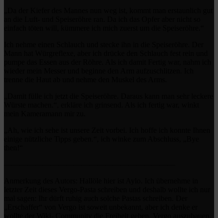
„Da der Kiefer des Mannes nun weg ist, kommt man erstaunlich gut
an die Luft- und Speiseröhre ran. Da ich das Opfer aber nicht so
einfach töten will, kümmere ich mich zuerst um die Speiseröhre.“
Ich nehme einen Schlauch und stecke ihn in die Speiseröhre. Der
Mann hat Würgreflexe, aber ich drücke den Schlauch fest rein und
pumpe das Essen aus der Röhre. Als ich damit Fertig war, nahm ich
wieder mein Messer und beginne den Arm aufzuschlitzen. Ich
trenne die Haut ab und nehme den Muskel des Arms.
„Damit fülle ich jetzt die Speiseröhre. Daraus kann man sehr leckere
Würste machen.“, erkläre ich grinsend. Als ich fertig war, winkt
mein Kameramann mir zu.
„Ah, wie ich sehe ist unsere Zeit vorbei. Ich hoffe ich konnte Ihnen
einige nützliche Tipps geben.“, ich winke zum Abschluss, „Bye
then!“
——————————————————————
Anmerkung des Autors: Hallöle hier ist Aylo. Ich übernehme in
letzter Zeit dieses Vergo-Pasta schreiben und deshalb wollte ich nur
mal sagen: Ihr dürft ruhig auch solche Pastas schreiben. Der
„Erschaffer“ von Vergo ist soweit unbekannt, aber ich denke er
wollte der Wiki- Community die Freiheit geben, Vergo auszubauen.