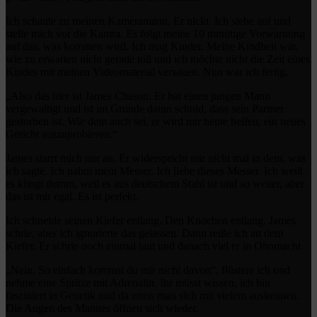
Ich schaute zu meinen Kameramann. Er nickt. Ich stehe auf und
stelle mich vor die Kamra. Es folgt meine 10 minütige Vorwarnung
auf das, was kommen wird. Ich mag Kinder. Meine Kindheit war,
wie zu erwarten nicht gerade toll und ich möchte nicht die Zeit eines
Kindes mit meinen Videomaterial versauen. Nun war ich fertig.
„Also das hier ist James Chason. Er hat einen jungen Mann
vergewaltigt und ist im Grunde daran schuld, dass sein Partner
gestorben ist. Wie dem auch sei, er wird mir heute helfen, ein neues
Gericht auszuprobieren.“
James starrt mich nur an. Er widerspricht mir nicht mal in dem, was
ich sagte. Ich nahm mein Messer. Ich liebe dieses Messer. Ich weiß
es klingt dumm, weil es aus deutschem Stahl ist und so weiter, aber
das ist mir egal. Es ist perfekt.
Ich schneide seinen Kiefer entlang. Den Knochen entlang. James
schrie, aber ich ignorierte das gelassen. Dann reiße ich an dem
Kiefer. Er schrie noch einmal laut und danach viel er in Ohnmacht.
„Nein. So einfach kommst du mir nicht davon“, flüstere ich und
nehme eine Spritze mit Adrenalin. Ihr müsst wissen, ich bin
fasziniert in Genetik und da muss man sich mit vielem auskennen.
Die Augen des Mannes öffnen sich wieder.