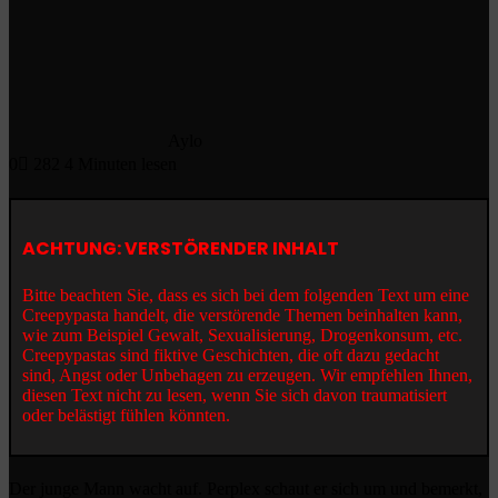
Aylo
0
282
4 Minuten lesen
ACHTUNG: VERSTÖRENDER INHALT
Bitte beachten Sie, dass es sich bei dem folgenden Text um eine
Creepypasta handelt, die verstörende Themen beinhalten kann,
wie zum Beispiel Gewalt, Sexualisierung, Drogenkonsum, etc.
Creepypastas sind fiktive Geschichten, die oft dazu gedacht
sind, Angst oder Unbehagen zu erzeugen. Wir empfehlen Ihnen,
diesen Text nicht zu lesen, wenn Sie sich davon traumatisiert
oder belästigt fühlen könnten.
Der junge Mann wacht auf. Perplex schaut er sich um und bemerkt,