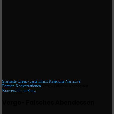
Startseite
/
Creepypasta
/
Inhalt Kategorie
/
Narrative
Formen
/
Konversationen
/
Vergo- Falsches Abendessen
Konversationen
Kurz
Vergo- Falsches Abendessen