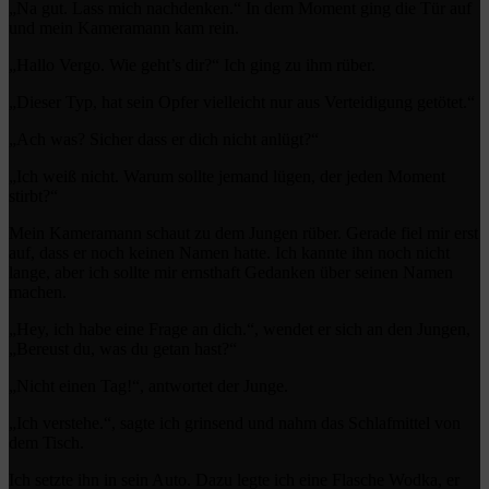
„Na gut. Lass mich nachdenken.“ In dem Moment ging die Tür auf
und mein Kameramann kam rein.
„Hallo Vergo. Wie geht’s dir?“ Ich ging zu ihm rüber.
„Dieser Typ, hat sein Opfer vielleicht nur aus Verteidigung getötet.“
„Ach was? Sicher dass er dich nicht anlügt?“
„Ich weiß nicht. Warum sollte jemand lügen, der jeden Moment
stirbt?“
Mein Kameramann schaut zu dem Jungen rüber. Gerade fiel mir erst
auf, dass er noch keinen Namen hatte. Ich kannte ihn noch nicht
lange, aber ich sollte mir ernsthaft Gedanken über seinen Namen
machen.
„Hey, ich habe eine Frage an dich.“, wendet er sich an den Jungen,
„Bereust du, was du getan hast?“
„Nicht einen Tag!“, antwortet der Junge.
„Ich verstehe.“, sagte ich grinsend und nahm das Schlafmittel von
dem Tisch.
Ich setzte ihn in sein Auto. Dazu legte ich eine Flasche Wodka, er