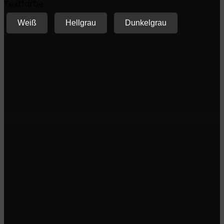
Textfarbe
Weiß
Hellgrau
Dunkelgrau