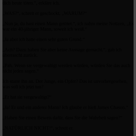
dich heute töten.“, erkläre ich.
„WAS?“, schreit er geschockt, „WARUM?“
„Nun ja, du hast einen Mann getötet.“, ich nahm meine Notizen, „Es
war ein 40-jähriger Mann, soweit ich weiß.“
„Ja aber ich hatte einen sehr guten Grund.“
„Ach? Dazu haben Sie aber keine Aussage gemacht.“, gab ich
überrascht zurück.
„Pah. Wenn sie vergewaltigt werden würden, würden Sie das auch
nicht jeden sagen.“
Ich starre ihn an. Der Junge, ein Opfer? Das ist unvorhergesehen,
was soll ich jetzt tun?
„Er hat sie vergewaltigt?“
„Ja! Er und ein anderer Mann! Ich glaube er hieß James Chason.“
„Haben Sie einen Beweis dafür, dass Sie die Wahrheit sagen?“
„NATÜRLICH NICHT!“, schreit er.