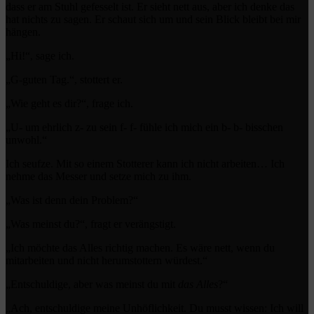
dass er am Stuhl gefesselt ist. Er sieht nett aus, aber ich denke das
hat nichts zu sagen. Er schaut sich um und sein Blick bleibt bei mir
hängen.
„Hi!“, sage ich.
„G-guten Tag.“, stottert er.
„Wie geht es dir?“, frage ich.
„U- um ehrlich z- zu sein f- f- fühle ich mich ein b- b- bisschen
unwohl.“
Ich seufze. Mit so einem Stotterer kann ich nicht arbeiten… Ich
nehme das Messer und setze mich zu ihm.
„Was ist denn dein Problem?“
„Was meinst du?“, fragt er verängstigt.
„Ich möchte das Alles richtig machen. Es wäre nett, wenn du
mitarbeiten und nicht herumstottern würdest.“
„Entschuldige, aber was meinst du mit
das Alles
?“
„Ach, entschuldige meine Unhöflichkeit. Du musst wissen: Ich will