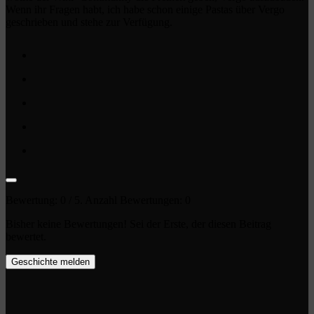
Wenn ihr Fragen habt, ich habe schon einige Pastas über Vergo
geschrieben und stehe zur Verfügung.
Bewertung:
0
/ 5. Anzahl Bewertungen:
0
Bisher keine Bewertungen! Sei der Erste, der diesen Beitrag
bewertet.
Geschichte melden