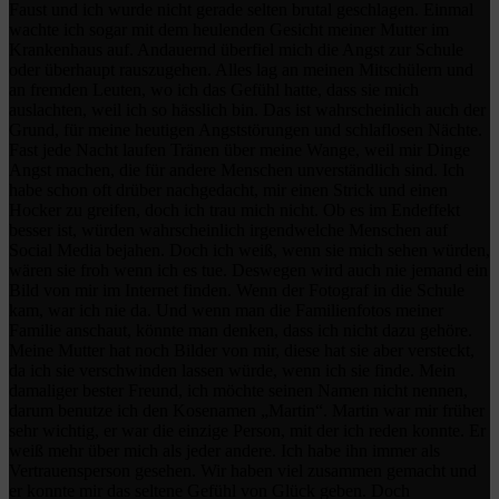
Faust und ich wurde nicht gerade selten brutal geschlagen. Einmal
wachte ich sogar mit dem heulenden Gesicht meiner Mutter im
Krankenhaus auf. Andauernd überfiel mich die Angst zur Schule
oder überhaupt rauszugehen. Alles lag an meinen Mitschülern und
an fremden Leuten, wo ich das Gefühl hatte, dass sie mich
auslachten, weil ich so hässlich bin. Das ist wahrscheinlich auch der
Grund, für meine heutigen Angststörungen und schlaflosen Nächte.
Fast jede Nacht laufen Tränen über meine Wange, weil mir Dinge
Angst machen, die für andere Menschen unverständlich sind. Ich
habe schon oft drüber nachgedacht, mir einen Strick und einen
Hocker zu greifen, doch ich trau mich nicht. Ob es im Endeffekt
besser ist, würden wahrscheinlich irgendwelche Menschen auf
Social Media bejahen. Doch ich weiß, wenn sie mich sehen würden,
wären sie froh wenn ich es tue. Deswegen wird auch nie jemand ein
Bild von mir im Internet finden. Wenn der Fotograf in die Schule
kam, war ich nie da. Und wenn man die Familienfotos meiner
Familie anschaut, könnte man denken, dass ich nicht dazu gehöre.
Meine Mutter hat noch Bilder von mir, diese hat sie aber versteckt,
da ich sie verschwinden lassen würde, wenn ich sie finde. Mein
damaliger bester Freund, ich möchte seinen Namen nicht nennen,
darum benutze ich den Kosenamen „Martin“. Martin war mir früher
sehr wichtig, er war die einzige Person, mit der ich reden konnte. Er
weiß mehr über mich als jeder andere. Ich habe ihn immer als
Vertrauensperson gesehen. Wir haben viel zusammen gemacht und
er konnte mir das seltene Gefühl von Glück geben. Doch