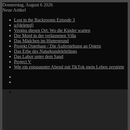
Donnerstag, August 6 2026
Neue Artikel
Lost in the Backrooms Episode 3
u/[deleted]
Vergiss diesen Ort: Wo die Kinder warten
Der Mord in der verlassenen Villa
Das Mädchen im Hintergrund
Projekt Osterhase / Die Auferstehung an Ostern
Das Erbe des Naturkundelehrlings
Das Labor unter dem Sand
Project V
Wie ein entspannter Abend mit TikTok mein Leben zerstörte
Log
In
Zufälliger
Beitrag
Menü