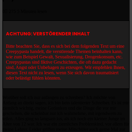
0
275
5 Minuten lesen
ACHTUNG: VERSTÖRENDER INHALT
Bitte beachten Sie, dass es sich bei dem folgenden Text um eine
Creepypasta handelt, die verstörende Themen beinhalten kann,
wie zum Beispiel Gewalt, Sexualisierung, Drogenkonsum, etc.
Creepypastas sind fiktive Geschichten, die oft dazu gedacht
sind, Angst oder Unbehagen zu erzeugen. Wir empfehlen Ihnen,
diesen Text nicht zu lesen, wenn Sie sich davon traumatisiert
oder belästigt fühlen könnten.
Worüber soll ich nur anfangen zu schreiben? Ich möchte von
Anfang an direkt sagen, ich bin kein talentierter Schreiber. Es ist mir
ziemlich wichtig, meine Gedanken und die Dinge die vor mir
geschehen, die scheinbar nur ich wahrnehme, mit irgendwem zu
teilen. Alles ging so langsam los, als ich noch ein kleiner Junge im
Alter von 12 war. Ich war ein ziemliches Problemkind, vor allem für
meine Lehrer. Leider griffen meine Mitschüler auch gerne Mal zur