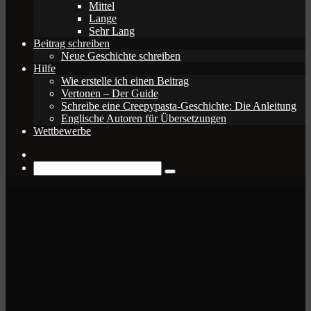
Mittel
Lange
Sehr Lang
Beitrag schreiben
Neue Geschichte schreiben
Hilfe
Wie erstelle ich einen Beitrag
Vertonen – Der Guide
Schreibe eine Creepypasta-Geschichte: Die Anleitung
Englische Autoren für Übersetzungen
Wettbewerbe
Zufälliger
Beitrag
Suche
nach