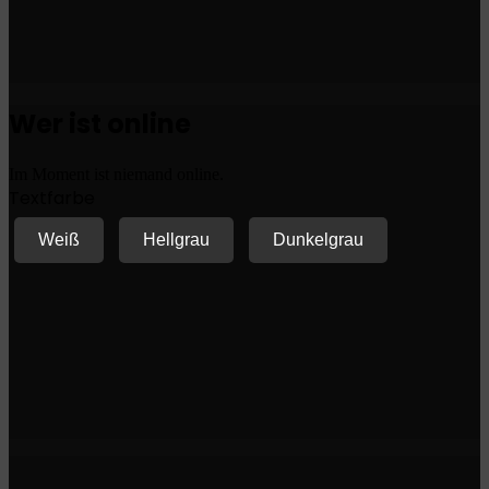
Wer ist online
Im Moment ist niemand online.
Textfarbe
Weiß
Hellgrau
Dunkelgrau