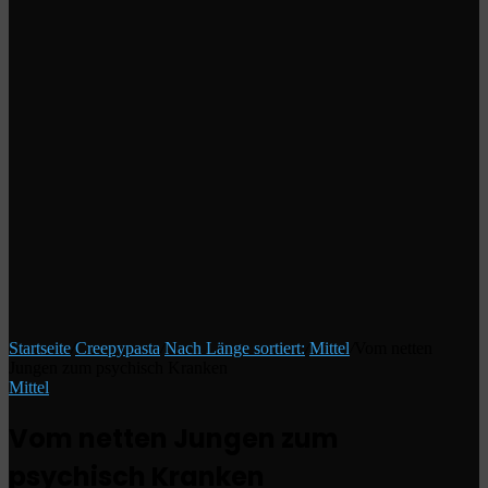
Startseite
/
Creepypasta
/
Nach Länge sortiert:
/
Mittel
/
Vom netten
Jungen zum psychisch Kranken
Mittel
Vom netten Jungen zum
psychisch Kranken