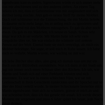
irgendwann kam es anders. Irgendwann würde er sich immer mehr
von mir abschirmen und zu den anderen ziehen. An einem Tag
bekam ich mit, dass er Geheimnisse von mir ausplaudert und sich
darüber lustig machte. Jetzt gab es neuen Stoff für meine Mobber.
Doch viel schlimmer war die Enttäuschung, die mir Martin lieferte.
Es dauerte nicht mehr lange, bis er anfing mich zu ignorieren und
darauf folgend mit den Mobbern mitzugehen. Es gab da aber noch
etwas. Da gab es ein Mädchen, ich nenne es Sarah. Schon sehr
lange war ich in sie verliebt. Mit Martin hatte ich sehr viele
Gespräche über sie. Sie war einfach die schönste und netteste
Person auf der Welt. Einmal hatte sie mich verteidigt, als mich ein
Mobber beleidigte. Sie sagte, er soll mich in Ruhe lassen. Ich habe
mich so verliebt. Martin wusste, wie wichtig sie mir war.
Ich liebe Bücher über alles, also ging ich damals raus um mir ein
Buch aus der Bibliothek auszuleihen. Was ich dann in der Stadt sah,
jagt mir immer noch einen Schauer über den Rücken. Ich sah, wie
Martin und Sarah sich auf einer Parkbank küssten und sich
umarmten. Es war wie in einem schlechten Film, wie sie mit
Leidenschaft in ihren Gesichtern rumleckten und ihr Speichel nur so
über der Haut verteilt wurde. In meiner Schockstarre bemerkte mich
Martin irgendwann. Statt sich zu schämen, grinste er mich an und
war scheinbar froh, dass ich das gerade mit ansah. Ich werde diesen
Moment nie vergessen und muss 6 Jahre später bis heute, jede Nacht
daran denken.