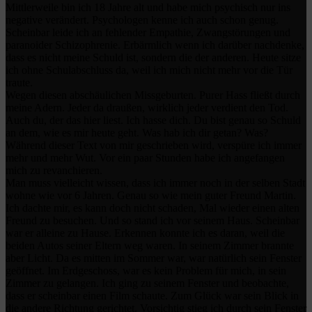
Mittlerweile bin ich 18 Jahre alt und habe mich psychisch nur ins
negative verändert. Psychologen kenne ich auch schon genug.
Scheinbar leide ich an fehlender Empathie, Zwangstörungen und
paranoider Schizophrenie. Erbärmlich wenn ich darüber nachdenke,
dass es nicht meine Schuld ist, sondern die der anderen. Heute sitze
ich ohne Schulabschluss da, weil ich mich nicht mehr vor die Tür
traute.
Wegen diesen abschäulichen Missgeburten. Purer Hass fließt durch
meine Adern. Jeder da draußen, wirklich jeder verdient den Tod.
Auch du, der das hier liest. Ich hasse dich. Du bist genau so Schuld
an dem, wie es mir heute geht. Was hab ich dir getan? Was?
Während dieser Text von mir geschrieben wird, verspüre ich immer
mehr und mehr Wut. Vor ein paar Stunden habe ich angefangen
mich zu revanchieren.
Man muss vielleicht wissen, dass ich immer noch in der selben Stadt
wohne wie vor 6 Jahren. Genau so wie mein guter Freund Martin.
Ich dachte mir, es kann doch nicht schaden, Mal wieder einen alten
Freund zu besuchen. Und so stand ich vor seinem Haus. Scheinbar
war er alleine zu Hause. Erkennen konnte ich es daran, weil die
beiden Autos seiner Eltern weg waren. In seinem Zimmer brannte
aber Licht. Da es mitten im Sommer war, war natürlich sein Fenster
geöffnet. Im Erdgeschoss, war es kein Problem für mich, in sein
Zimmer zu gelangen. Ich ging zu seinem Fenster und beobachte,
dass er scheinbar einen Film schaute. Zum Glück war sein Blick in
die andere Richtung gerichtet. Vorsichtig stieg ich durch sein Fenster