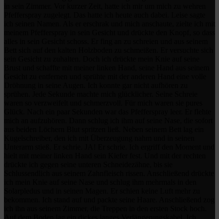
in sein Zimmer. Vor kurzer Zeit, hatte ich mir um mich zu wehren
Pfefferspray zugelegt. Das hatte ich heute auch dabei. Leise sagte
ich seinen Namen. Als er erschrak und mich anschaute, zielte ich mit
meinem Pfefferspray in sein Gesicht und drückte den Knopf, so dass
alles in sein Gesicht schoss. Er fing an zu schreien und aus seinem
Bett sich auf den kalten Holzboden zu schmeißen. Er versuchte sich
sein Gesicht zu zuhalten. Doch ich drückte mein Knie auf seine
Brust und schaffte mit meiner linken Hand, seine Hand aus seinem
Gesicht zu entfernen und sprühte mit der anderen Hand eine volle
Dröhnung in seine Augen. Ich konnte gar nicht aufhören zu
sprühen. Jede Sekunde machte mich glücklicher. Seine Schreie
waren so verzweifelt und schmerzvoll. Für mich waren sie pures
Glück. Nach ein paar Sekunden war das Pfefferspray leer. Er flehte
mich an aufzuhören. Dann schlug ich ihm auf seine Nase, die sofort
aus beiden Löchern Blut spritzen ließ. Neben seinem Bett lag ein
Kugelschreiber, den ich mit Überzeugung nahm und in seinen
Unterarm stieß. Er schrie. JA! Er schrie. Ich ergriff den Moment und
hielt mit meiner linken Hand sein Kiefer fest. Und mit der rechten
drückte ich gegen seine unteren Schneidezähne, bis sie
Schlussendlich aus seinem Zahnfleisch rissen. Anschließend drückte
ich mein Knie auf seine Nase und schlug ihm mehrmals in den
Solarpledus und in seinen Magen. Er schien keine Luft mehr zu
bekommen. Ich stand auf und packte seine Haare. Anschließend zog
ich ihn aus seinem Zimmer, die Treppen in den ersten Stock hoch.
Auf dem Boden lag ein dickes langes Verlängerungskabel. Ich