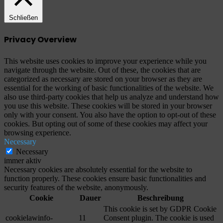
Schließen
Privacy Overview
This website uses cookies to improve your experience while you
navigate through the website. Out of these, the cookies that are
categorized as necessary are stored on your browser as they are
essential for the working of basic functionalities of the website. We
also use third-party cookies that help us analyze and understand how
you use this website. These cookies will be stored in your browser
only with your consent. You also have the option to opt-out of these
cookies. But opting out of some of these cookies may affect your
browsing experience.
Necessary
Necessary
immer aktiv
Necessary cookies are absolutely essential for the website to
function properly. These cookies ensure basic functionalities and
security features of the website, anonymously.
Cookie
Dauer
Beschreibung
This cookie is set by GDPR Cookie
cookielawinfo-
11
Consent plugin. The cookie is used