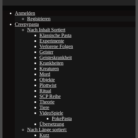
Anmelden
Registrieren
Creepypasta
Nach Inhalt Sortiert
Klassische Pasta
Experimente
Verlorene Folgen
Geister
Geisteskrankheit
Krankheiten
Kreaturen
Mord
Objekte
Plottwist
Ritual
SCP Reihe
Theorie
Tiere
VideoSpiele
PokePasta
Übersetzung
Nach Länge sortiert:
Kurz