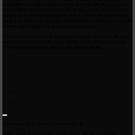
schnappte es mir und zog ihn mit dem Kabel in das Schlafzimmer
seiner Eltern, ebenfalls im ersten Stock. Das eine Ende des Kabel
bindete ich an den Bettpfosten des Bettes, was neben dem Fenster
stand. Das andere um sein Hals. Anschließend wurf ich ihn aus dem
Fenster und erhängte ihn, in seinem eigenen Haus.
Nun bin ich hier bei mir zu Hause und bin sehr Glücklich. Es wird
wahrscheinlich nicht mehr lange dauern, bis die Polizei auftaucht.
Also werde ich mir jetzt selber in den Kopf schießen.
Bewertung:
0
/ 5. Anzahl Bewertungen:
0
Bisher keine Bewertungen! Sei der Erste, der diesen Beitrag