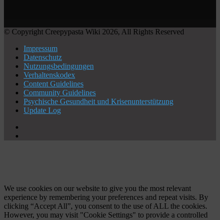
© Copyright Creepypasta Wiki 2026, All Rights Reserved
Impressum
Datenschutz
Nutzungsbedingungen
Verhaltenskodex
Content Guidelines
Community Guidelines
Psychische Gesundheit und Krisenunterstützung
Update Log
X
YouTube
Facebook
X
WhatsApp
Telegram
Schaltfläche
"Zurück
zum
Anfang"
We use cookies on our website to give you the most relevant
experience by remembering your preferences and repeat visits. By
clicking “Accept All”, you consent to the use of ALL the cookies.
However, you may visit "Cookie Settings" to provide a controlled