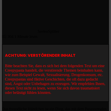
SeelenSplitter
0
304
1 Minute lesen
ACHTUNG: VERSTÖRENDER INHALT
Bitte beachten Sie, dass es sich bei dem folgenden Text um eine
Creepypasta handelt, die verstörende Themen beinhalten kann,
wie zum Beispiel Gewalt, Sexualisierung, Drogenkonsum, etc.
Creepypastas sind fiktive Geschichten, die oft dazu gedacht
sind, Angst oder Unbehagen zu erzeugen. Wir empfehlen Ihnen,
diesen Text nicht zu lesen, wenn Sie sich davon traumatisiert
oder belästigt fühlen könnten.
Das freundliche Hündchen ist ein Ding, das mit dem Paranormalen