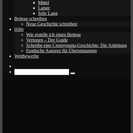
Mittel
Lange
Sehr Lang
Beitrag schreiben
Neue Geschichte schreiben
Hilfe
Wie erstelle ich einen Beitrag
Vertonen – Der Guide
Schreibe eine Creepypasta-Geschichte: Die Anleitung
Englische Autoren für Übersetzungen
Wettbewerbe
Zufälliger
Beitrag
Suche
nach