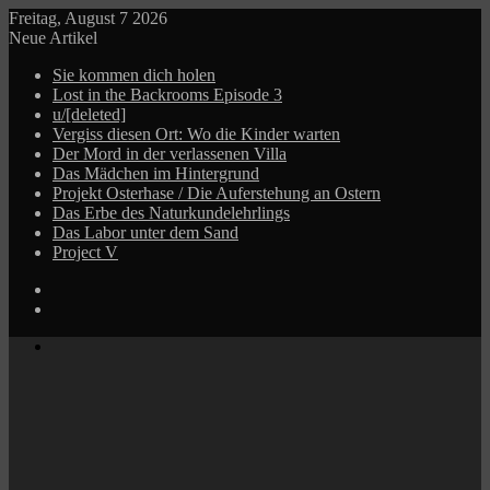
Freitag, August 7 2026
Neue Artikel
Sie kommen dich holen
Lost in the Backrooms Episode 3
u/[deleted]
Vergiss diesen Ort: Wo die Kinder warten
Der Mord in der verlassenen Villa
Das Mädchen im Hintergrund
Projekt Osterhase / Die Auferstehung an Ostern
Das Erbe des Naturkundelehrlings
Das Labor unter dem Sand
Project V
Log
In
Zufälliger
Beitrag
Menü