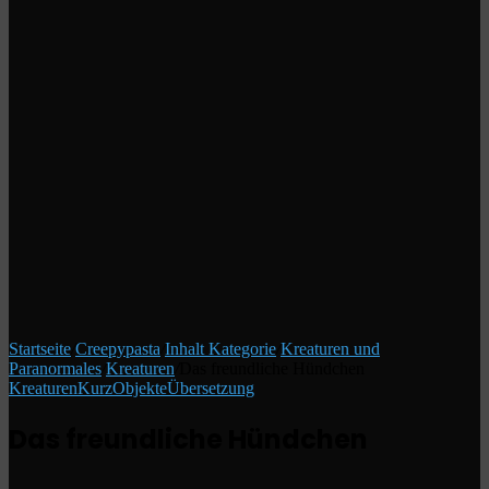
Startseite
/
Creepypasta
/
Inhalt Kategorie
/
Kreaturen und
Paranormales
/
Kreaturen
/
Das freundliche Hündchen
Kreaturen
Kurz
Objekte
Übersetzung
Das freundliche Hündchen