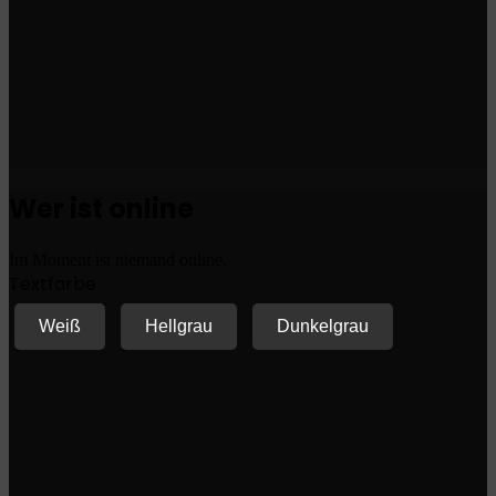
Wer ist online
Im Moment ist niemand online.
Textfarbe
Weiß
Hellgrau
Dunkelgrau