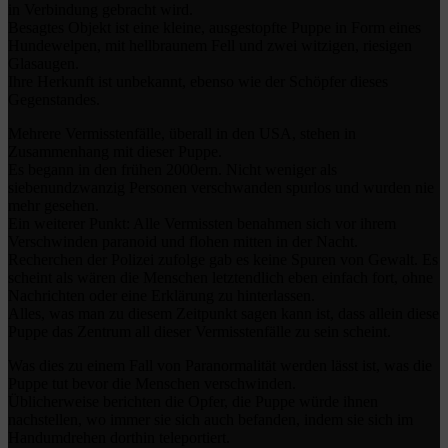
in Verbindung gebracht wird.
Besagtes Objekt ist eine kleine, ausgestopfte Puppe in Form eines
Hundewelpen, mit hellbraunem Fell und zwei witzigen, riesigen
Glasaugen.
Ihre Herkunft ist unbekannt, ebenso wie der Schöpfer dieses
Gegenstandes.
Mehrere Vermisstenfälle, überall in den USA, stehen in
Zusammenhang mit dieser Puppe.
Es begann in den frühen 2000ern. Nicht weniger als
siebenundzwanzig Personen verschwanden spurlos und wurden nie
mehr gesehen.
Ein weiterer Punkt: Alle Vermissten benahmen sich vor ihrem
Verschwinden paranoid und flohen mitten in der Nacht.
Recherchen der Polizei zufolge gab es keine Spuren von Gewalt. Es
scheint als wären die Menschen letztendlich eben einfach fort, ohne
Nachrichten oder eine Erklärung zu hinterlassen.
Alles, was man zu diesem Zeitpunkt sagen kann ist, dass allein diese
Puppe das Zentrum all dieser Vermisstenfälle zu sein scheint.
Was dies zu einem Fall von Paranormalität werden lässt ist, was die
Puppe tut bevor die Menschen verschwinden.
Üblicherweise berichten die Opfer, die Puppe würde ihnen
nachstellen, wo immer sie sich auch befanden, indem sie sich im
Handumdrehen dorthin teleportiert.