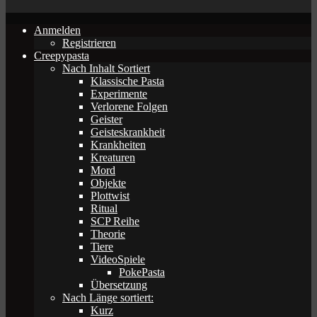
Anmelden
Registrieren
Creepypasta
Nach Inhalt Sortiert
Klassische Pasta
Experimente
Verlorene Folgen
Geister
Geisteskrankheit
Krankheiten
Kreaturen
Mord
Objekte
Plottwist
Ritual
SCP Reihe
Theorie
Tiere
VideoSpiele
PokePasta
Übersetzung
Nach Länge sortiert:
Kurz