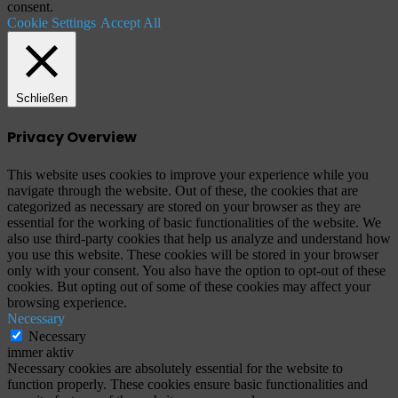
consent.
Cookie Settings
Accept All
Schließen
Privacy Overview
This website uses cookies to improve your experience while you
navigate through the website. Out of these, the cookies that are
categorized as necessary are stored on your browser as they are
essential for the working of basic functionalities of the website. We
also use third-party cookies that help us analyze and understand how
you use this website. These cookies will be stored in your browser
only with your consent. You also have the option to opt-out of these
cookies. But opting out of some of these cookies may affect your
browsing experience.
Necessary
Necessary
immer aktiv
Necessary cookies are absolutely essential for the website to
function properly. These cookies ensure basic functionalities and