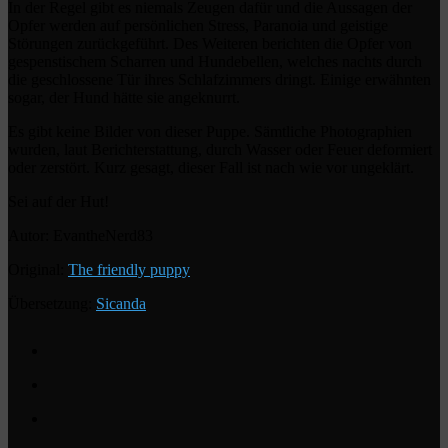
In der Regel gibt es niemals Zeugen dafür und die Aussagen der
Opfer werden auf persönlichen Stress, Paranoia und geistige
Störungen zurückgeführt. Des Weiteren berichten die Opfer von
gespenstischem Scharren und Hundebellen, welches nachts durch
die geschlossene Tür ihres Schlafzimmers dringt. Einige erwähnten
sogar, der Hund hätte sie angeknurrt.
Es gibt keine Bilder von dieser Puppe. Sämtliche Photographien
wurden, laut Berichterstattung, durch Wasser oder Feuer deformiert
oder zerstört. Kurz gesagt, dieser Fall ist nach wie vor ungeklärt.
Sei auf der Hut!
Autor: EvantheNerd83
Original:
The friendly puppy
Übersetzung:
Sicanda