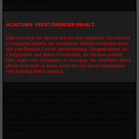
0
289
2 Minuten lesen
ACHTUNG: VERSTÖRENDER INHALT
Bitte beachten Sie, dass es sich bei dem folgenden Text um eine
Creepypasta handelt, die verstörende Themen beinhalten kann,
wie zum Beispiel Gewalt, Sexualisierung, Drogenkonsum, etc.
Creepypastas sind fiktive Geschichten, die oft dazu gedacht
sind, Angst oder Unbehagen zu erzeugen. Wir empfehlen Ihnen,
diesen Text nicht zu lesen, wenn Sie sich davon traumatisiert
oder belästigt fühlen könnten.
Hallo, ihr da draußen. Ich werde euch eine Geschichte erzählen. Ob
ihr sie mir glaubt oder nicht, ist eure Sache, aber ich muss sie
loswerden, sonst wird sie mich auf ewig verfolgen.
Vor ein paar Jahren machte ich mit meiner Freundin eine Mutprobe
in einem Wald. Wir waren jung, neugierig und dumm und dachten,
uns könnten die angeblichen Gerüchte und Sagen um diesen Wald
nichts antun.