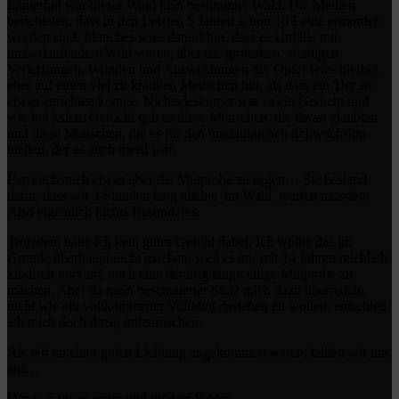
Immerhin war dieser Wald kein bestimmter Wald. Die Medien
berichteten, dass in den Letzten 5 Jahren schon 10 Leute ermordet
worden sind. Manches wies darauf hin, dass es Unfälle mit
umherlaufendem Wild waren, aber die grotesken, abartigen
Verletzungen, Wunden und Ausweidungen der Opfer wies hierbei
eher auf einen viel zu kranken Menschen hin, als dass ein Tier so
etwas anrichten konnte. Nichtsdestotrotz war es ein Gerücht und
wie bei jedem Gerücht gab es diese Menschen, die daran glaubten
und diese Menschen, die es für den unglaublichen Schwachsinn
hielten, der es auch meist war.
Um euch auch etwas über die Mutprobe zu sagen… Sie bestand
darin, dass wir 2 Stunden lang alleine
im Wald
warten mussten.
Also eigentlich nichts Besonderes.
Trotzdem hatte ich kein gutes Gefühl dabei. Ich wollte das im
Grunde überhaupt nicht machen, weil es mir mit 14 Jahren reichlich
kindisch vorkam, noch eine derartig langweilige Mutprobe zu
machen. Aber da mein bescheuerter Stolz mich dazu überredete,
nicht wie ein vollkommener Vollidiot dastehen zu wollen, entschied
ich mich doch dazu, mitzumachen.
Als wir an einer guten Lichtung angekommen waren, teilten wir uns
auf…
Das war unser erster und größter Fehler.