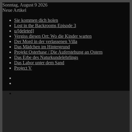
Sonntag, August 9 2026
Neue Artikel
Sie kommen dich holen
Lost in the Backrooms Episode 3
u/[deleted]
Vergiss diesen Ort: Wo die Kinder warten
Der Mord in der verlassenen Villa
Das Mädchen im Hintergrund
Projekt Osterhase / Die Auferstehung an Ostern
Das Erbe des Naturkundelehrlings
Das Labor unter dem Sand
Project V
Log
In
Zufälliger
Beitrag
Menü