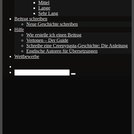
Mittel
Lange
Sehr Lang
Beitrag schreiben
Neue Geschichte schreiben
Hilfe
Wie erstelle ich einen Beitrag
Vertonen – Der Guide
Schreibe eine Creepypasta-Geschichte: Die Anleitung
Englische Autoren für Übersetzungen
Wettbewerbe
Zufälliger
Beitrag
Suche
nach