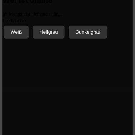
Wer ist online
Im Moment ist niemand online.
Textfarbe
Weiß
Hellgrau
Dunkelgrau