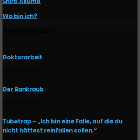
Shiro Akumo
Mail
Akumo
teilen
Wo
Wo bin ich?
bin
ich?
Ähnliche Artikel
Doktorarbeit
Dezember 12, 2024
Der Bankraub
Dezember 12, 2024
Tubetrap – „Ich bin eine Falle, auf die du
nicht hättest reinfallen sollen.“