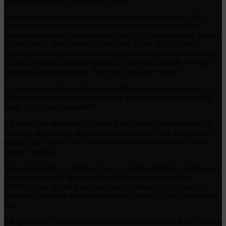
Nach einer Stunde hörte ich auf einmal ein lautes Stöhnen. Ein
Schauer lief mir den Rücken herunter und ich bemerkte einen
Schatten in meinem Augenwinkel. Plötzlich ging eine große Kreatur
an mir vorbei. Diese Kreatur hatte keine Haare. Sie war dünn,
abgemagert und Schleim lief ihr am ganzen Körper runter. Aber sie
lief an mir vorbei. Einfach vorbei! Als wäre ich nicht da. Sie hätte
mich einfach töten können. Aber nein, sie ging vorbei.
Ich war geschockt, gleichzeitig erleichtert und etwas verwirrt. Ich
drehte mich noch einmal um, aber die Kreatur war verschwunden.
Hatte ich sie mir eingebildet?
Ich rannte aus dem Wald, so schnell ich konnte. Am nächsten Tag
las ich in der Zeitung, dass ein Mädchen tot im Wald aufgefunden
wurde. Ein Foto von der Leiche war neben dem Bericht. Es war
meine Freundin.
Seit dem lebe ich in ständiger Angst. Ich sehe DINGE. Schatten aus
dem Augenwinkel. Warum hat die Kreatur mich verschont?
Vielleicht nur, um mich zu jagen, um zu sehen, wie ich verrückt
werde und um mich dann zu schnappen, wenn ich am schwächsten
bin.
Ich spüre ihn. Diesen heißen Atem in meinen Nacken. Bitte, ich will