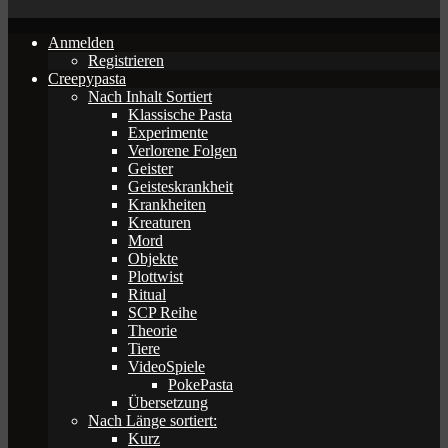
Anmelden
Registrieren
Creepypasta
Nach Inhalt Sortiert
Klassische Pasta
Experimente
Verlorene Folgen
Geister
Geisteskrankheit
Krankheiten
Kreaturen
Mord
Objekte
Plottwist
Ritual
SCP Reihe
Theorie
Tiere
VideoSpiele
PokePasta
Übersetzung
Nach Länge sortiert:
Kurz