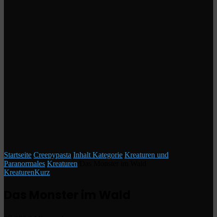
Startseite
/
Creepypasta
/
Inhalt Kategorie
/
Kreaturen und
Paranormales
/
Kreaturen
/
Das Monster im Wald
Kreaturen
Kurz
Das Monster im Wald