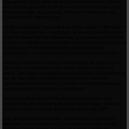
gegangen bist. Alle Lichter auf dem Karneval sind an und Musik
spielt, aber es sind keine Leute anwesend und kein Fahrgeschäft
bewegt sich außer: das Karussell. Warte am Drehkreuz bis das
Karussell anhält, dann steige ein.
Sobald das Karussell fortsetzt sich zu drehen, werden 2 Menschen –
ein Mann und eine Frau – erscheinen. Sie werden gekleidet sein als
wären sie Kinder und ihre Erscheinung ist irgendwie unscharf und
in schwarz-weiß sein, wie von einem alten Kinoprojektor. Jeder von
ihnen wir auf einem der Pferde sitzen, aber nicht direkt
nebeneinander – es wird ein leeres Pferd zwischen ihnen geben.
Setze dich auf das freie Pferd als der Mann und die Frau in einer
grässlichen und freudlosen Weise lachen. Berühre keinen von
beiden, oder komme in irgendeiner anderen Weise in Körperkontakt,
oder ihr Beschützer wird früher kommen. Keine Macht des
Universums kann dich vor der Qual retten, sobald der Beschützer
ausschlägt um seine Anklagen zu verteidigen.
Obwohl der Mann und die Frau dich völlig ignorieren, starre
geradeaus und als ob zu niemand im besonderen frage, „Wem soll
vergeben werden, wenn die Zeit kommt: Ihnen oder Uns?“
Halte dich gut an der Stange fest, weil die Fahrt zu einem sehr
plötzlichen Halt kommen wird. Dein Pferd wird direkt vor dem
Drehkreuz stehen bleiben, wo jetzt ein hagerer Arbeiter mit