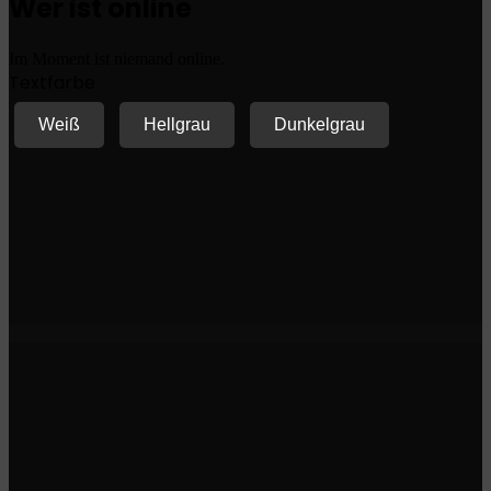
Wer ist online
Im Moment ist niemand online.
Textfarbe
Weiß
Hellgrau
Dunkelgrau