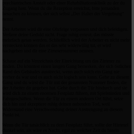
psychiatrischen Anstalt oder einer Rehabilitationsklinik zu der du
Zugang hast. Wenn du die Rezeption erreichst, bitte jemanden
besuchen zu können, der sich selbst „Der Halter der Vergebung“
nennt.
Der Arbeiter wird dir eine Ohrfeige verpassen und dich beleidigen.
Verliere deine Geduld nicht. Frage ruhig erneut; das müsste
mehrfach getan werden. Schließlich wird der Arbeiter es nicht mehr
verstecken können das er das sehr widerwillig tut, er wird
nachgeben und dir eine Zimmernummer nennen.
Schaue auf ein Verzeichnis der Einrichtung um das Zimmer zu
finden. Du könntest einen langen Gang bemerken, der sich östlichen
Rand des Gebäudes ausstreckt, wenn auch solch ein Gang nie
vorher da war und es auch nicht logisch sein kann. Gehe zu diesem
Gang und du wirst die Tür mit der genannten Nummer finden, die
der Arbeiter dir gegeben hat. Gehe durch die Tür hindurch und sie
wird dich zu einem enormen Festplatz führen, mit Spielständen und
Fahrgeschäften. Wenn die Tür zu einem anderen Ort führt, setze
dich hin und akzeptiere ruhig deinen nahenden Tod, weil
Widerstand eine Verschwendung deiner Anstrengung an diesem
Punkt ist.
Wenn die Tür tatsächlich zu dem Festplatz führt, sollte der Himmel
dunkel sein, als wäre es Nacht, egal zu welcher Zeit du hinein