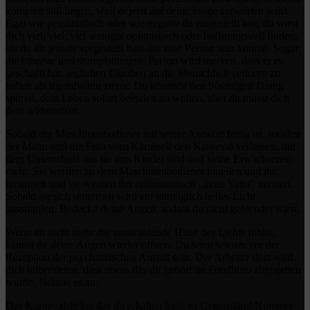
komplett still liegen, weil er jetzt auf deine Frage antworten wird.
Egal wie pessimistisch oder wie negativ du eingestellt bist, du wirst
dich viel, viel, viel weniger optimistisch oder hoffnungsvoll finden,
als du dir jemals vorgestellt hast das eine Person sein könnte. Sogar
die bitterste und stumpfsinnigste Person wird merken, dass er es
geschafft hat, jeglichen Glauben an die Menschheit verloren zu
haben als irgendwann zuvor. Du könntest den bösartigen Drang
spüren, dein Leben sofort beenden zu wollen, aber du musst dich
dem widersetzen.
Sobald der Maschinenbediener mit seiner Antwort fertig ist, werden
der Mann und die Frau vom Karussell den Karneval verlassen, mit
dem Unterschied das sie nun Kinder sind und keine Erwachsenen
mehr. Sie werden zu dem Maschinenbediener hineilen und ihn
umarmen und sie werden ihn enthusiastisch „ihren Vater“ nennen.
Sobald sie sich umarmen wird ein unmöglich helles Licht
ausstrahlen. Bedecke deine Augen, sodass du nicht geblendet wirst.
Wenn du nicht mehr die ausstrahlende Hitze des Lichts fühlst,
kannst du deine Augen wieder öffnen. Du wirst wieder vor der
Rezeption der psychiatrischen Anstalt sein. Der Arbeiter dort wird
dich informieren, dass etwas das dir gehört im Fundbüro abgegeben
wurde. Nehme es an.
Das Karnevalsticket das du erhalten hast, ist Gegenstand Nummer