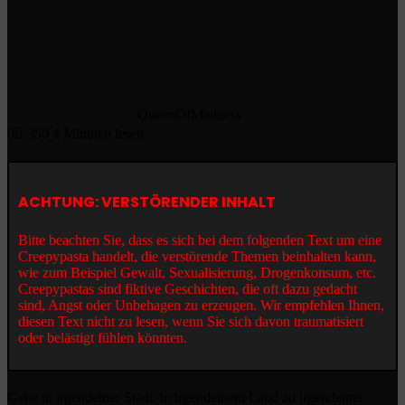
QueenOfMadness
0
350
4 Minuten lesen
ACHTUNG: VERSTÖRENDER INHALT
Bitte beachten Sie, dass es sich bei dem folgenden Text um eine
Creepypasta handelt, die verstörende Themen beinhalten kann,
wie zum Beispiel Gewalt, Sexualisierung, Drogenkonsum, etc.
Creepypastas sind fiktive Geschichten, die oft dazu gedacht
sind, Angst oder Unbehagen zu erzeugen. Wir empfehlen Ihnen,
diesen Text nicht zu lesen, wenn Sie sich davon traumatisiert
oder belästigt fühlen könnten.
Gehe in irgendeiner Stadt, in irgendeinem Land zu irgendeiner