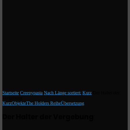
Startseite
/
Creepypasta
/
Nach Länge sortiert:
/
Kurz
/
Der Halter der
Vergebung
Kurz
Objekte
The Holders Reihe
Übersetzung
Der Halter der Vergebung