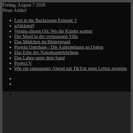
Freitag, August 7 2026
Neue Artikel
Lost in the Backrooms Episode 3
u/[deleted]
Vergiss diesen Ort: Wo die Kinder warten
Der Mord in der verlassenen Villa
Das Mädchen im Hintergrund
Projekt Osterhase / Die Auferstehung an Ostern
Das Erbe des Naturkundelehrlings
Das Labor unter dem Sand
Project V
Wie ein entspannter Abend mit TikTok mein Leben zerstörte
Log
In
Zufälliger
Beitrag
Menü