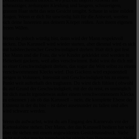
schmutziger, zerlumpter Kleidung und langem, schmierigem,
grauem Haar steht das sein Gesicht umgibt. Schaue in seine müden
Augen. Wenn er dich für unwürdig hält für die Antwort, werden
sich deine Innereien aus deinem Körper reißen. Aus ihrem eigenen
freien Willen.
Wenn du jedoch würdig bist, dann wird der Mann respektvoll
nicken. Das Karussell wird wieder starten, aber diesmal wird es sich
mit halsbrecherischer Geschwindigkeit drehen. Halt dich gut fest.
Der Mann und die Frau, die wie Kinder gekleidet sind werden in
Heiterkeit gackern, weil alles verschwimmt. Bald wirst du dich mit
so einer Geschwindigkeit drehen, das sogar die Welt selbst zu einem
verschwommenen Klecks wird. Das Gackern wird exponentiell
steigen in Volumen, Intensität und Geschwindigkeit bis zu einem
Punkt weit außerhalb des tragbaren. Du wirst dich fühlen ( obwohl
du auf Grund der Geschwindigkeit, mit der du reist, es unmöglich
für dich macht irgendetwas außer einem verschwommenem Klecks
zu erkennen ) als ob das Karussell – nein, die komplette Ebene der
Existenz in der du bist – ist dabei auseinander zu fallen und alles
wird schwarz werden.
Wenn du aufwachst, wirst du am Eingang des Karnevals vor der
Kartenkabine stehen. Der Mann, der das Karussell bedient hat wird
über dir stehen mit einem angewiderten Gesichtsausdruck. Stehe
nicht auf oder mache irgendwelche plötzlichen Bewegungen; bleibe