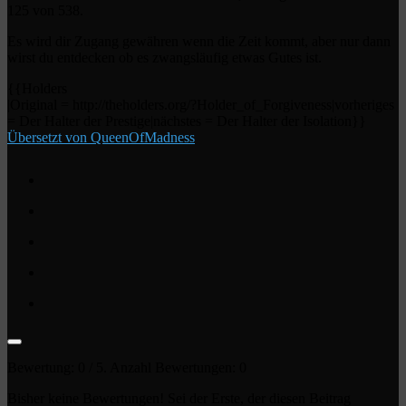
125 von 538.
Es wird dir Zugang gewähren wenn die Zeit kommt, aber nur dann
wirst du entdecken ob es zwangsläufig etwas Gutes ist.
{{Holders
|Original = http://theholders.org/?Holder_of_Forgiveness|vorheriges
= Der Halter der Prestige|nächstes = Der Halter der Isolation}}
Übersetzt von QueenOfMadness
Bewertung:
0
/ 5. Anzahl Bewertungen:
0
Bisher keine Bewertungen! Sei der Erste, der diesen Beitrag