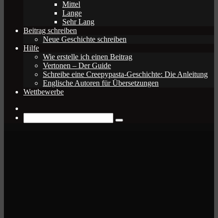
Mittel
Lange
Sehr Lang
Beitrag schreiben
Neue Geschichte schreiben
Hilfe
Wie erstelle ich einen Beitrag
Vertonen – Der Guide
Schreibe eine Creepypasta-Geschichte: Die Anleitung
Englische Autoren für Übersetzungen
Wettbewerbe
Zufälliger
Beitrag
Suche
nach