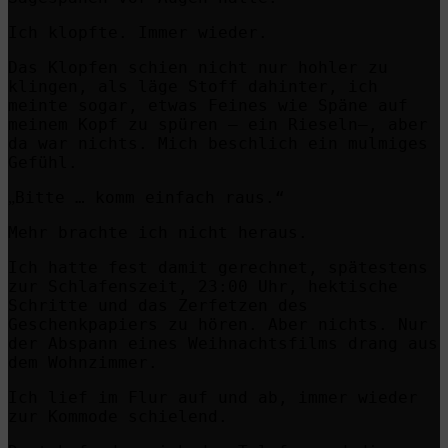
Ich klopfte. Immer wieder.
Das Klopfen schien nicht nur hohler zu
klingen, als läge Stoff dahinter, ich
meinte sogar, etwas Feines wie Späne auf
meinem Kopf zu spüren – ein Rieseln–, aber
da war nichts. Mich beschlich ein mulmiges
Gefühl.
Bitte … komm einfach raus.“
„
Mehr brachte ich nicht heraus.
Ich hatte fest damit gerechnet, spätestens
zur Schlafenszeit, 23:00 Uhr, hektische
Schritte und das Zerfetzen des
Geschenkpapiers zu hören. Aber nichts.
Nur
der Abspann eines Weihnachtsfilms drang aus
dem Wohnzimmer.
Ich lief im Flur auf und ab, immer wieder
zur Kommode schielend.