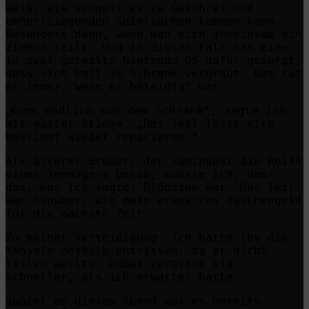
weiß, wie schnell es zu Geschrei und
umherfliegenden Spielsachen kommen kann.
Besonders dann, wenn man sich gemeinsam ein
Zimmer teilt. Und in diesem Fall hat eine
in zwei geteilte Nintendo DS dafür gesorgt,
dass sich Emil im Schrank vergräbt. Das tat
er immer, wenn er beleidigt war.
Komm endlich aus dem Schrank“, sagte ich
„
mit matter Stimme. „Das Teil lässt sich
bestimmt wieder reparieren.“
Als älterer Bruder, der zumindest die Reife
eines Teenagers besaß, wusste ich, dass
das, was ich sagte, Blödsinn war. Das Teil
war hinüber, wie mein erspartes Taschengeld
für die nächste Zeit.
Zu meiner Verteidigung: Ich hatte ihm die
Konsole deshalb entrissen, da er nicht
teilen wollte.
Dabei zerbrach sie
schneller, als ich erwartet hatte.
Später an diesem Abend war es bereits