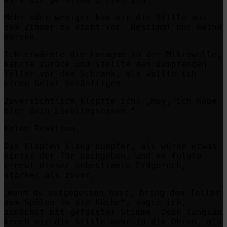
Mehr oder weniger kam mir die Stille aus
dem Zimmer zu dicht vor. Bestimmt nur meine
Nerven.
Ich erwärmte die Lasagne in der Mikrowelle,
kehrte zurück und stellte den dampfenden
Teller vor den Schrank, als wollte ich
einen Geist besänftigen.
Zuversichtlich klopfte ich: „Hey, ich habe
hier dein Lieblingsessen.“
Keine Reaktion.
Das Klopfen klang dumpfer, als würde etwas
hinter der Tür nachgeben, und es folgte
erneut dieser unbestimmte Erdgeruch,
stärker als zuvor.
Wenn du aufgegessen hast, bring den Teller
„
zum Spülen in die Küche“, sagte ich,
zunächst mit gefasster Stimme. Denn langsam
kroch mir die Stille mehr in die Ohren, als