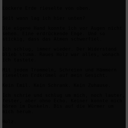
Lockere Erde rieselte von oben.
Seit wann lag ich hier unten?
Die eigene Hand konnte ich vor Augen nicht
sehen. Eine erdrückende Enge. Und so
stickig, dass das Atmen schwerfiel.
Ich schlug, immer wieder. Der Widerstand
blieb stumm. Raues Holz war alles, wonach
ich tastete.
Mit jedem Trommeln, Schreien und Hämmern
rieselten Erdkrümel auf mein Gesicht.
Kein Emil. Kein Schrank. Kein Zuhause.
Ich schrie und schlug um mich, noch lauter,
fester, aber ohne Echo. Keiner konnte mich
hören im Dunkeln. Bis auf die Würmer um
mich herum.
Holz.