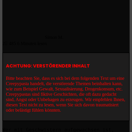
Simon M.
2
485
6 Minuten lesen
ACHTUNG: VERSTÖRENDER INHALT
Bitte beachten Sie, dass es sich bei dem folgenden Text um eine
Creepypasta handelt, die verstörende Themen beinhalten kann,
wie zum Beispiel Gewalt, Sexualisierung, Drogenkonsum, etc.
Creepypastas sind fiktive Geschichten, die oft dazu gedacht
sind, Angst oder Unbehagen zu erzeugen. Wir empfehlen Ihnen,
diesen Text nicht zu lesen, wenn Sie sich davon traumatisiert
oder belästigt fühlen könnten.
Wer mit Geschwistern aufgewachsen ist,