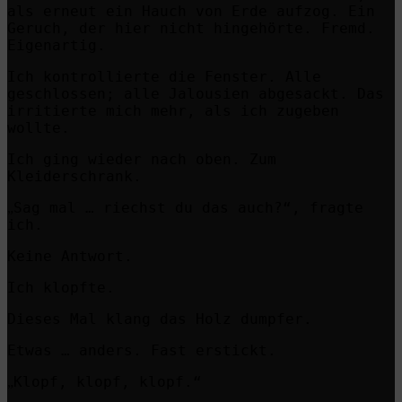
als erneut ein Hauch von Erde aufzog. Ein
Geruch, der hier nicht hingehörte. Fremd.
Eigenartig.
Ich kontrollierte die Fenster. Alle
geschlossen; alle Jalousien abgesackt. Das
irritierte mich mehr, als ich zugeben
wollte.
Ich ging wieder nach oben. Zum
Kleiderschrank.
Sag mal … riechst du das auch?“, fragte
„
ich.
Keine Antwort.
Ich klopfte.
Dieses Mal klang das Holz dumpfer.
Etwas … anders. Fast erstickt.
Klopf, klopf, klopf.“
„