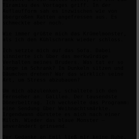
Tiramisu des Vortages griff. In der
Auflaufform sah es inzwischen wie von
übergroßen Ratten angefressen aus. Es
schmeckte aber noch.
Wie immer grüßte mich das Krümelmonster,
als ich den Kühlschrank wieder schloss.
Ich setzte mich auf das Sofa. Dabei
sinnierte ich über das merkwürdige
Verhalten meines Bruders. Was tat er so
lange im Schrank? Im Dunkeln sitzen und
Däumchen drehen? War das wirklich seine
Art, um Stress abzubauen?
Um mich abzulenken, schaltete ich den
Fernseher an. Galileo. Der tausendste
Dönerbeitrag. Ich wechselte das Programm:
eine Sendung über Weihnachtsmärkte.
Irgendwann dürstete es mich nach einer
Milch. Wieder das blaue Monster –
unverändert grinsend.
Der Gedanke an Emil ließ mir keine Ruhe,