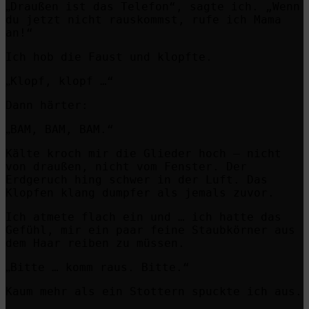
Draußen ist das Telefon“, sagte ich. „Wenn
„
du jetzt nicht rauskommst, rufe ich Mama
an!“
Ich hob die Faust und klopfte.
Klopf, klopf …“
„
Dann härter:
BAM, BAM, BAM.“
„
Kälte kroch mir die Glieder hoch – nicht
von draußen, nicht vom Fenster. Der
Erdgeruch hing schwer in der Luft. Das
Klopfen klang dumpfer als jemals zuvor.
Ich atmete flach ein und … ich hatte das
Gefühl, mir ein paar feine Staubkörner aus
dem Haar reiben zu müssen.
Bitte … komm raus. Bitte.“
„
Kaum mehr als ein Stottern spuckte ich aus.