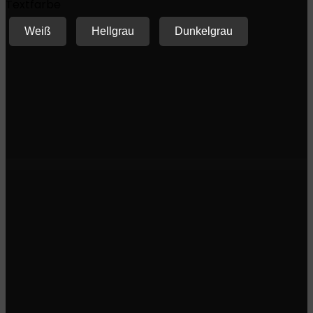
Textfarbe
Weiß
Hellgrau
Dunkelgrau