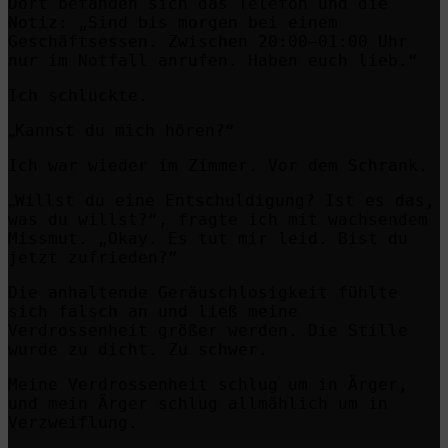
Dort befanden sich das Telefon und die
Notiz: „Sind bis morgen bei einem
Geschäftsessen. Zwischen 20:00–01:00 Uhr
nur im Notfall anrufen. Haben euch lieb.“
Ich schluckte.
Kannst du mich hören?“
„
Ich war wieder im Zimmer. Vor dem Schrank.
Willst du eine Entschuldigung? Ist es das,
„
was du willst?“, fragte ich mit wachsendem
Missmut. „Okay. Es tut mir leid. Bist du
jetzt zufrieden?“
Die anhaltende Geräuschlosigkeit fühlte
sich falsch an und ließ meine
Verdrossenheit größer werden. Die Stille
wurde zu dicht. Zu schwer.
Meine Verdrossenheit schlug um in Ärger,
und mein Ärger schlug allmählich um in
Verzweiflung.