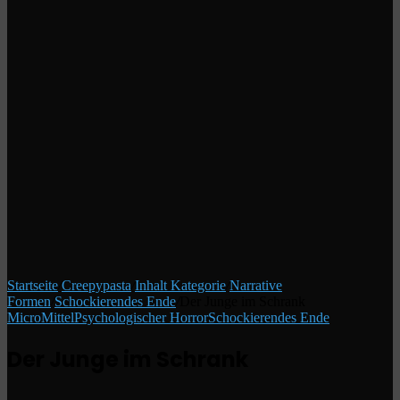
Startseite
/
Creepypasta
/
Inhalt Kategorie
/
Narrative
Formen
/
Schockierendes Ende
/
Der Junge im Schrank
Micro
Mittel
Psychologischer Horror
Schockierendes Ende
Der Junge im Schrank