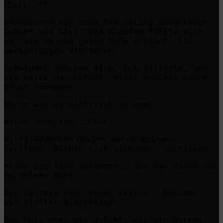
Emil …?“
„
Inzwischen war mein Arm völlig ausgelaugt.
Schwer wie Blei. Das Klopfen fühlte sich
an, als ob man gegen Erde schlägt. Ein
merkwürdiges Vibrieren.
Schwindel überkam mich, ich zitterte, und
ich hatte das Gefühl, etwas drückte meine
Brust zusammen.
Warum war es plötzlich so eng?
Warum roch ich … Erde?
Wirre Gedanken
rasten durch meinen
Verstand. Nichts ließ sich mehr sortieren.
Alles zog sich zusammen … und das nicht nur
in meinem Kopf.
Ich tastete nach etwas Festem … Kaltem …
ein stiller Widerstand.
Das Holz über mir drückte wie ein Deckel.