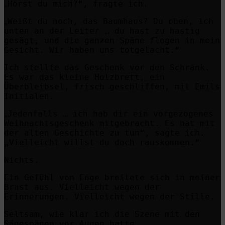
Hörst du mich?“, fragte ich.
„
Weiß
t du noch, das Baumhaus?
Du oben, ich
„
unten an der Leiter …
du hast zu hastig
gesägt, und die ganzen Späne flogen in mein
Gesicht. Wir haben uns totgelacht.“
Ich stellte das Geschenk vor den Schrank.
Es war das kleine Holzbrett, ein
Überbleibsel, frisch geschliffen, mit Emils
Initialen.
Jedenfalls … ich
hab dir ein vorgezogenes
„
Weihnachtsgeschenk mitgebracht. Es hat mit
der alten Geschichte zu tun“, sagte ich
.
„Vielleicht willst du doch rauskommen.“
Nichts.
Ein Gefühl von Enge breitete sich in meiner
Brust aus. Vielleicht wegen der
Erinnerungen.
Vielleicht wegen der Stille.
Seltsam, wie klar ich die Szene mit den
Sägespänen vor Augen hatte.