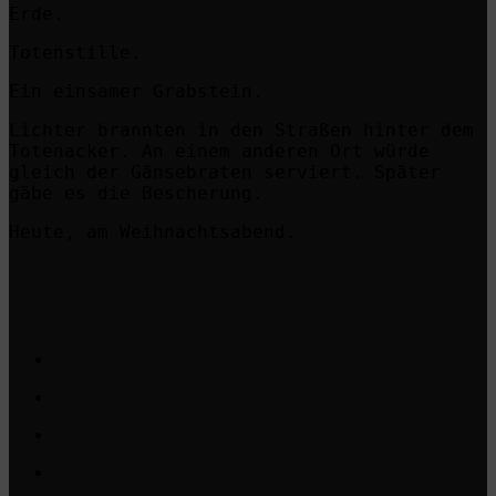
Erde.
Totenstille.
Ein einsamer Grabstein.
Lichter brannten in den Straßen hinter dem
Totenacker. An einem anderen Ort würde
gleich der Gänsebraten serviert. Später
gäbe es die Bescherung.
Heute, am Weihnachtsabend.