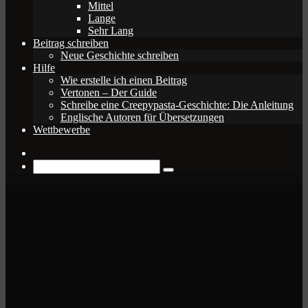
Mittel
Lange
Sehr Lang
Beitrag schreiben
Neue Geschichte schreiben
Hilfe
Wie erstelle ich einen Beitrag
Vertonen – Der Guide
Schreibe eine Creepypasta-Geschichte: Die Anleitung
Englische Autoren für Übersetzungen
Wettbewerbe
Zufälliger
Beitrag
Suche
nach