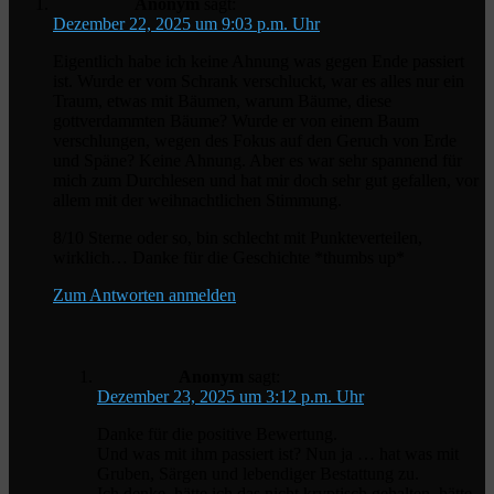
Anonym
sagt:
Dezember 22, 2025 um 9:03 p.m. Uhr
Eigentlich habe ich keine Ahnung was gegen Ende passiert
ist. Wurde er vom Schrank verschluckt, war es alles nur ein
Traum, etwas mit Bäumen, warum Bäume, diese
gottverdammten Bäume? Wurde er von einem Baum
verschlungen, wegen des Fokus auf den Geruch von Erde
und Späne? Keine Ahnung. Aber es war sehr spannend für
mich zum Durchlesen und hat mir doch sehr gut gefallen, vor
allem mit der weihnachtlichen Stimmung.
8/10 Sterne oder so, bin schlecht mit Punkteverteilen,
wirklich… Danke für die Geschichte *thumbs up*
Zum Antworten anmelden
Anonym
sagt:
Dezember 23, 2025 um 3:12 p.m. Uhr
Danke für die positive Bewertung.
Und was mit ihm passiert ist? Nun ja … hat was mit
Gruben, Särgen und lebendiger Bestattung zu.
Ich denke, hätte ich das nicht kryptisch gehalten, hätte