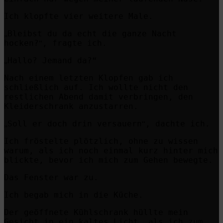
Ich klopfte vier weitere Male.
Bleibst du da echt die ganze Nacht
„
hocken?
, fragte ich.
“
Hallo? Jemand da?“
„
Nach einem letzten Klopfen gab ich
schließlich auf. Ich wollte nicht den
restlichen Abend damit verbringen, den
Kleiderschrank anzustarren.
Soll er doch drin versauern
, dachte ich.
„
“
Ich fröstelte plötzlich, ohne zu wissen
warum, als ich noch einmal kurz hinter mich
blickte, bevor ich mich zum Gehen bewegte.
Das Fenster war zu.
Ich begab mich in die Küche.
Der geöffnete Kühlschrank hüllte mein
Gesicht in ein kaltes Licht, als ich zum