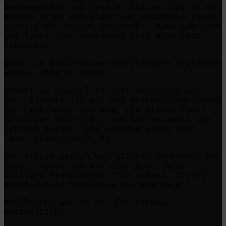
Nussknackern und Engeln. Auf der Spitze des
Baumes glomm ein Stern und unterhalb lagen
bereits die ersten Geschenke. Mama gab sich
wie jedes Jahr besonders viel Mühe beim
Schmücken.
Wenn sie mich bei meinem Vorhaben erwischen
würde, gäbe es Ärger.
Obwohl es eigentlich erst morgen so weit
war, klemmte ich mir das Weihnachtsgeschenk
für Emil unter den Arm, ein blaues Paket
mit roten Schleifen, und kehrte damit zum
Schrank zurück.
Die Lasagne stand noch
immer unangetastet da.
Der erdige Geruch war stärker geworden. Der
Baum, redete ich mir ein. Nein, kein
billiges Plastikteil. Ein echter, frisch
geschlagener Nadelbaum aus dem Wald.
Vielleicht war es der Christbaum.
Hoffentlich.