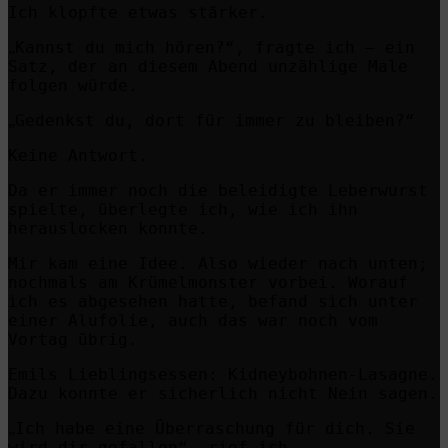
Ich klopfte etwas stärker.
Kannst du mich hören?“,
fragte ich – ein
„
Satz, der an diesem Abend unzählige Male
folgen würde.
Gedenkst du, dort für immer zu bleiben?“
„
Keine Antwort.
Da er immer noch die beleidigte Leberwurst
spielte, überlegte ich, wie ich ihn
herauslocken konnte.
Mir kam eine Idee. Also wieder nach unten;
nochmals am Krümelmonster vorbei.
Worauf
ich es abgesehen hatte
, befand sich unter
einer Alufolie, auch das war noch vom
Vortag übrig.
Emils Lieblingsessen:
Kidneybohnen-Lasagne.
Dazu konnte er sicherlich nicht Nein sagen.
Ich habe eine Überraschung für dich. Sie
„
wird dir gefallen“, rief ich.