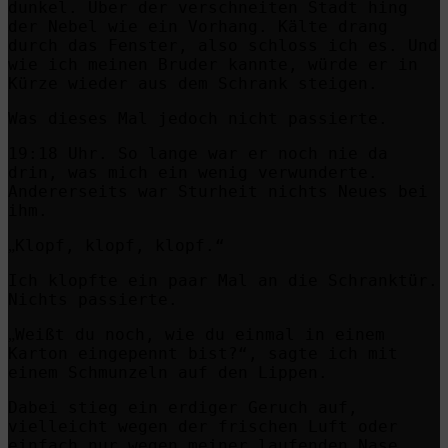
dunkel
. Über der verschneiten Stadt hing
der Nebel wie ein Vorhang. Kälte drang
durch das Fenster, also schloss ich es. Und
wie ich meinen Bruder kannte, würde er in
Kürze wieder aus dem Schrank steigen.
Was dieses Mal jedoch nicht passierte.
19:18 Uhr. So lange war er noch nie da
drin, was mich ein wenig verwunderte.
Andererseits war Sturheit nichts Neues bei
ihm.
Klopf
, klopf, klopf.“
„
Ich klopfte ein paar Mal an die Schranktür.
Nichts passierte.
Weißt du noch, wie du einmal in einem
„
Karton eingepennt bist?“, sagte ich mit
einem Schmunzeln auf den Lippen.
Dabei stieg ein erdiger Geruch auf,
vielleicht wegen der fr
ischen Luft oder
einfach nur wegen meiner laufenden Nase.