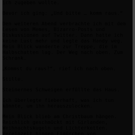
ich zugeben wollte.
Bevor ich ging: „Und bitte … komm raus.“
Den weiteren Abend verbrachte ich mit dem
Lesen von Memes, Bizarro-Posts und
Diskussionen auf Twitter. Dann hatte ich
keine Lust mehr und legte das Handy weg.
Mein Blick wanderte zur Treppe, die im
Halbschatten lag. Der Weg nach oben. Zum
Schrank.
Kommst du raus?“, rief ich nach oben.
„
Stille.
Steinernes Schweigen erfüllte das Haus.
Ich überlegte fieberhaft, was ich tun
könnte, um ihn herauszulocken.
Mein Blick blieb am Christbaum hängen.
Reichlich geschmückt mit Girlanden,
Weihnachtskugeln und Lichterketten.
Vereinzelt hingen Figürchen von