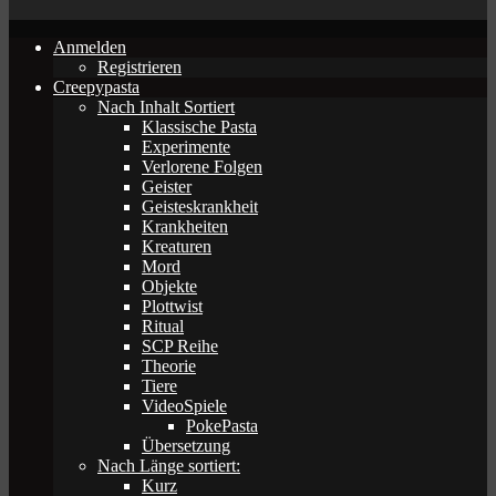
Anmelden
Registrieren
Creepypasta
Nach Inhalt Sortiert
Klassische Pasta
Experimente
Verlorene Folgen
Geister
Geisteskrankheit
Krankheiten
Kreaturen
Mord
Objekte
Plottwist
Ritual
SCP Reihe
Theorie
Tiere
VideoSpiele
PokePasta
Übersetzung
Nach Länge sortiert:
Kurz