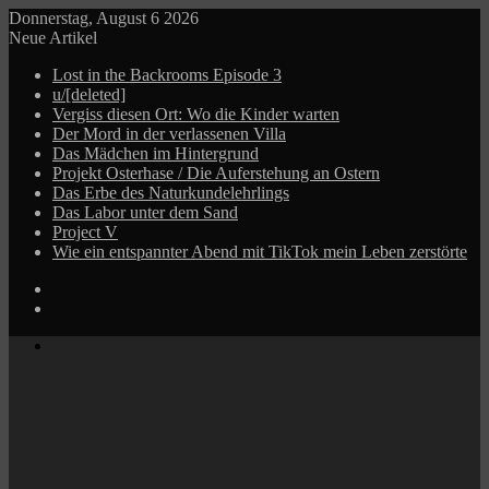
Donnerstag, August 6 2026
Neue Artikel
Lost in the Backrooms Episode 3
u/[deleted]
Vergiss diesen Ort: Wo die Kinder warten
Der Mord in der verlassenen Villa
Das Mädchen im Hintergrund
Projekt Osterhase / Die Auferstehung an Ostern
Das Erbe des Naturkundelehrlings
Das Labor unter dem Sand
Project V
Wie ein entspannter Abend mit TikTok mein Leben zerstörte
Log
In
Zufälliger
Beitrag
Menü