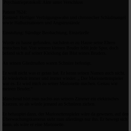
Psychiatrieprotokoll: Akte unter Verschluss
Patient 7624:
Zustand: Heftiger Verfolgungswahn und chronischer Schlafmangel
sowie Halluzinationen und Angstzustände
Einstufung: Ständige Beobachtung, Einzelzelle
Wurde zu hause gefunden, nachdem er zu Hause seine Eltern
erstochen hat. Von seinem kleinen Bruder fehlt jede Spur, doch
befand sich auf seiner Kleidung das Blut seines Bruders.
An seinen Gliedmaßen waren Schnüre befestigt.
Er weiß nicht was er getan hat. Er kennt seinen Namen auch nicht.
Er wiederholt immer und immer wieder: „ Der Marionettenspieler
war es. Er wird mich zu seiner Marionette machen. Genau wie
meinen Bruder.“
Manchmal hört man nachts aus seinem Zimmer ein elektrisches
Kratzen, so als würde jemand an Schnüren ziehen.
Er behauptet dann, der Marionettenspieler wäre da gewesen, auf den
Überwachungskameras sieht man allerdings nur ihn. Er bewegt sich
dann, als wäre er eine Marionette.