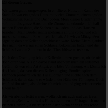
Mit diesem Grauen.
Wir waren grade umgezogen. In ein älteres Haus, am Rande der
Stadt. Es war ein großes Haus, mit vielen Zimmern, einem großen
Wohnzimmer, Keller und Dachboden. Mein kleiner Bruder rannte
sofort durchs ganze Haus, um die Zimmer zu erkunden. Ich half
meinen Eltern dabei, die Sachen auszuladen und das Haus zu
beziehen. Mein Bruder rannte mehrmals an uns vorbei und ich
musste schmunzeln. Er war sehr lebhaft. Als wir zu Mittag aßen
sagte er, dass der Keller abgeschlossen wäre. Meine Eltern glaubten
dies nicht, da wir nur einen Schlüssel bekommen hatten und die
Schlüssel zu den Zimmern in den Türschlössern steckten.
Nach dem Essen ging ich zur Kellertür, um zu gucken, ob sie nicht
doch offen war. Als ich davor stand überkam mich ein seltsames
Gefühl. Es war eine Art Angst, eine böse Vorahnung. Als könnte ich
das Unheil, das von diesem Keller ausging, förmlich spüren.
Dennoch probierte ich die Tür zu öffnen und suchte nach dem
Schlüssel, da ich dachte er würde in der Nähe der Tür liegen. Doch
ich fand ihn nicht, also drehte ich mich um und ging wieder meinen
Eltern helfen.
Als wir abends fertig waren, wollte ich mir auch mal das Haus
ansehen. „Sehn wir uns das Haus zusammen an?“ fragte ich meinen
kleinen Bruder. „Ja klar!“ rief er. Auch wenn er das Haus schon