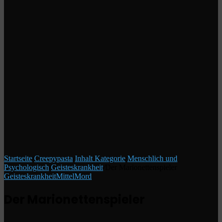
Startseite
/
Creepypasta
/
Inhalt Kategorie
/
Menschlich und
Psychologisch
/
Geisteskrankheit
/
Der Marionettenspieler
Geisteskrankheit
Mittel
Mord
Der Marionettenspieler