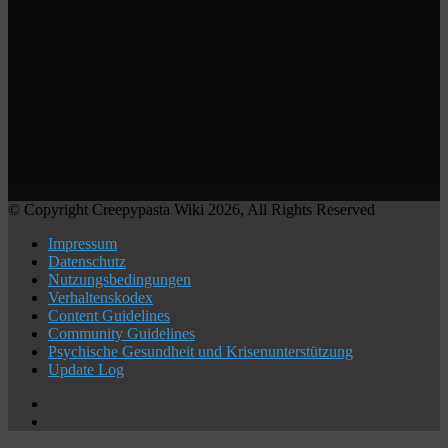
© Copyright Creepypasta Wiki 2026, All Rights Reserved
Impressum
Datenschutz
Nutzungsbedingungen
Verhaltenskodex
Content Guidelines
Community Guidelines
Psychische Gesundheit und Krisenunterstützung
Update Log
X
YouTube