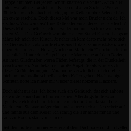
Treppe hinunter. Bei jedem Schritt knarrten die Stufen. Auch hier
unten war alles zu gestellt mit Kisten und alten Sachen. Wieder
fühlte ich mich beobachtet. Ich ging im Keller umher. Wieder hörte
ich etwas rascheln. Doch dieses Mal war mein Bruder nicht da. Ich
erschrak. Was war das? Eine Ratte oder ein anderes Tier vielleicht?
Dieses Mal raschelte es jedoch weiter und nicht so kurz wie beim
ersten Mal.
Das Geräusch war hinter einem Stapel Kisten. Langsam
nährte ich mich den Kisten. Je näher ich kam desto mehr hörte sich
das Geräusch an, als würde etwas aus Holz zusammenstoßen, wie in
einem Scharnier aus Holz. „Noch eine Marionette?“ dachte ich. Und
tatsächlich. Hinter dem Stapel lag eine Marionette auf dem Boden.
An ihren Gliedmaßen waren Fäden befestigt, die in der Dunkelheit
verschwanden. Nun bekam ich große Angst. So als würde sich
dieses Gefühl der unguten Vorahnung verwirklichen. Ich drehte
mich um und wollte schnell aus dem Keller gehen. Nach wenigen
Schritten hörte ich hinter mir wieder dieses hölzerne Klackern.
Doch nicht nur das. Ich hörte auch ein Geräusch, das sich anhörte,
als würde jemand an Schnüren ziehen. Allerdings hörte es sich
irgendwie elektrisch an. Ich drehte mich um. Und da stand die
Marionette. Sie war aufgerichtet und starrte mich an. Ich schrie auf
und rannte aus dem Keller. Ich schlug die Tür hinter mir zu und
sank zu Boden, starr vor schreck.
Seit dem hörte ich immer wieder auf dem Dachboden und im Keller