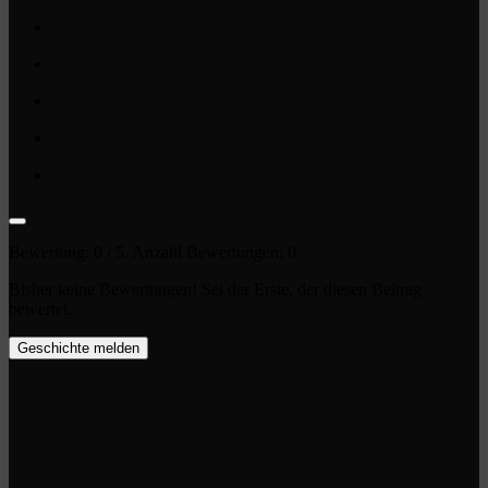
Bewertung:
0
/ 5. Anzahl Bewertungen:
0
Bisher keine Bewertungen! Sei der Erste, der diesen Beitrag
bewertet.
Geschichte melden