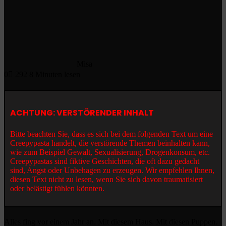
Misa
0
292
8 Minuten lesen
ACHTUNG: VERSTÖRENDER INHALT
Bitte beachten Sie, dass es sich bei dem folgenden Text um eine
Creepypasta handelt, die verstörende Themen beinhalten kann,
wie zum Beispiel Gewalt, Sexualisierung, Drogenkonsum, etc.
Creepypastas sind fiktive Geschichten, die oft dazu gedacht
sind, Angst oder Unbehagen zu erzeugen. Wir empfehlen Ihnen,
diesen Text nicht zu lesen, wenn Sie sich davon traumatisiert
oder belästigt fühlen könnten.
Alles fing vor einem Jahr an. Mit diesem Haus. Mit diesen Puppen.