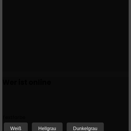
Wer ist online
Textfarbe
Weiß
Hellgrau
Dunkelgrau