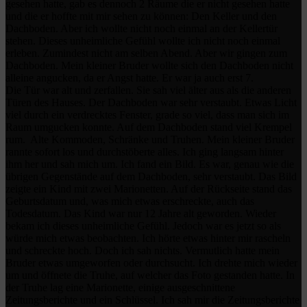
gesehen hatte, gab es dennoch 2 Räume die er nicht gesehen hatte
und die er hoffte mit mir sehen zu können: Den Keller und den
Dachboden. Aber ich wollte nicht noch einmal an der Kellertür
stehen. Dieses unheimliche Gefühl wollte ich nicht noch einmal
erleben. Zumindest nicht am selben Abend. Aber wir gingen zum
Dachboden. Mein kleiner Bruder wollte sich den Dachboden nicht
alleine angucken, da er Angst hatte. Er war ja auch erst 7.
Die Tür war alt und zerfallen. Sie sah viel älter aus als die anderen
Türen des Hauses. Der Dachboden war sehr verstaubt. Etwas Licht
viel durch ein verdrecktes Fenster, grade so viel, dass man sich im
Raum umgucken konnte. Auf dem Dachboden stand viel Krempel
rum.
Alte Kommoden, Schränke und Truhen. Mein kleiner Bruder
rannte sofort los und durchstöberte alles. Ich ging langsam hinter
ihm her und sah mich um. Ich fand ein Bild. Es war, genau wie die
übrigen Gegenstände auf dem Dachboden, sehr verstaubt. Das Bild
zeigte ein Kind mit zwei Marionetten. Auf der Rückseite stand das
Geburtsdatum und, was mich etwas erschreckte, auch das
Todesdatum. Das Kind war nur 12 Jahre alt geworden. Wieder
bekam ich dieses unheimliche Gefühl. Jedoch war es jetzt so als
würde mich etwas beobachten. Ich hörte etwas hinter mir rascheln
und schreckte hoch. Doch ich sah nichts. Vermutlich hatte mein
Bruder etwas umgeworfen oder durchsucht. Ich drehte mich wieder
um und öffnete die Truhe, auf welcher das Foto gestanden hatte. In
der Truhe lag eine Marionette, einige ausgeschnittene
Zeitungsberichte und ein Schlüssel. Ich sah mir die Zeitungsberichte