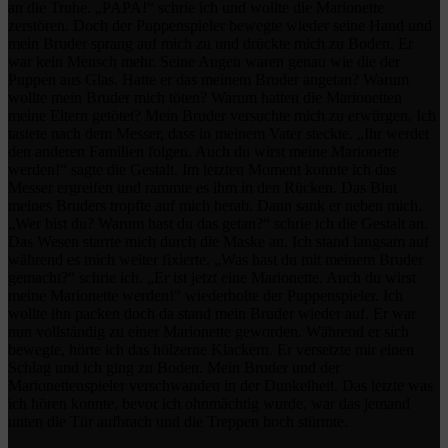
an die Truhe. „PAPA!“ schrie ich und wollte die Marionette
zerstören. Doch der Puppenspieler bewegte wieder seine Hand und
mein Bruder sprang auf mich zu und drückte mich zu Boden. Er
war kein Mensch mehr. Seine Augen waren genau wie die der
Puppen aus Glas. Hatte er das meinem Bruder angetan? Warum
wollte mein Bruder mich töten? Warum hatten die Marionetten
meine Eltern getötet? Mein Bruder versuchte mich zu erwürgen. Ich
tastete nach dem Messer, dass in meinem Vater steckte. „Ihr werdet
den anderen Familien folgen. Auch du wirst meine Marionette
werden!“ sagte die Gestalt. Im letzten Moment konnte ich das
Messer ergreifen und rammte es ihm in den Rücken. Das Blut
meines Bruders tropfte auf mich herab. Dann sank er neben mich.
„Wer bist du? Warum hast du das getan?“ schrie ich die Gestalt an.
Das Wesen starrte mich durch die Maske an. Ich stand langsam auf
während es mich weiter fixierte. „Was hast du mit meinem Bruder
gemacht?“ schrie ich. „Er ist jetzt eine Marionette. Auch du wirst
meine Marionette werden!“ wiederholte der Puppenspieler. Ich
wollte ihn packen doch da stand mein Bruder wieder auf. Er war
nun vollständig zu einer Marionette geworden. Während er sich
bewegte, hörte ich das hölzerne Klackern. Er versetzte mir einen
Schlag und ich ging zu Boden. Mein Bruder und der
Marionettenspieler verschwanden in der Dunkelheit. Das letzte was
ich hören konnte, bevor ich ohnmächtig wurde, war das jemand
unten die Tür aufbrach und die Treppen hoch stürmte.