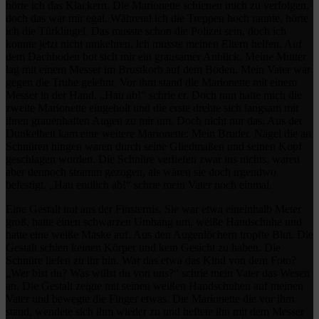
hörte ich das Klackern. Die Marionette schienen mich zu verfolgen,
doch das war mir egal. Während ich die Treppen hoch rannte, hörte
ich die Türklingel. Das musste schon die Polizei sein, doch ich
konnte jetzt nicht umkehren, ich musste meinen Eltern helfen. Auf
dem Dachboden bot sich mir ein grausamer Anblick. Meine Mutter
lag mit einem Messer im Brustkorb auf dem Boden. Mein Vater war
gegen die Truhe gelehnt. Vor ihm stand die Marionette mit einem
Messer in der Hand. „Hau ab!“ schrie er. Doch nun hatte mich die
zweite Marionette eingeholt und die erste drehte sich langsam mit
ihren grauenhaften Augen zu mir um. Doch nicht nur das. Aus der
Dunkelheit kam eine weitere Marionette: Mein Bruder. Nägel die an
Schnüren hingen waren durch seine Gliedmaßen und seinen Kopf
geschlagen worden. Die Schnüre verliefen zwar ins nichts, waren
aber dennoch stramm gezogen, als wären sie doch irgendwo
befestigt. „Hau endlich ab!“ schrie mein Vater noch einmal.
Eine Gestalt trat aus der Finsternis. Sie war etwa eineinhalb Meter
groß, hatte einen schwarzen Umhang um, weiße Handschuhe und
hatte eine weiße Maske auf. Aus den Augenlöchern tropfte Blut. Die
Gestalt schien keinen Körper und kein Gesicht zu haben. Die
Schnüre liefen zu ihr hin. War das etwa das Kind von dem Foto?
„Wer bist du? Was willst du von uns?“ schrie mein Vater das Wesen
an. Die Gestalt zeigte mit seinen weißen Handschuhen auf meinen
Vater und bewegte die Finger etwas. Die Marionette die vor ihm
stand, wendete sich ihm wieder zu und heftete ihn mit dem Messer