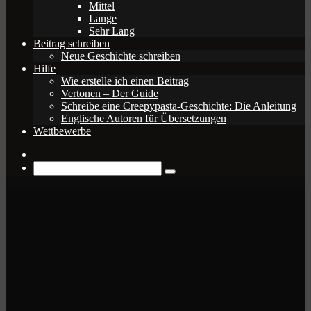
Mittel
Lange
Sehr Lang
Beitrag schreiben
Neue Geschichte schreiben
Hilfe
Wie erstelle ich einen Beitrag
Vertonen – Der Guide
Schreibe eine Creepypasta-Geschichte: Die Anleitung
Englische Autoren für Übersetzungen
Wettbewerbe
Zufälliger
Beitrag
Suche
nach