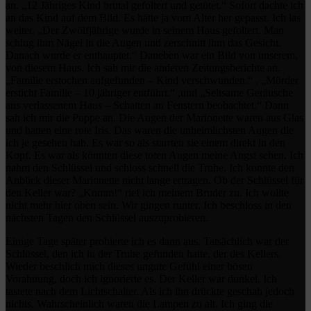
an. „12 Jähriges Kind brutal gefoltert und getötet.“ Sofort dachte ich
an das Kind auf dem Bild. Es hätte ja vom Alter her gepasst. Ich las
weiter. „Der Zwölfjährige wurde in seinem Haus gefoltert. Man
schlug ihm Nägel in die Augen und zerschnitt ihm das Gesicht.
Danach wurde er enthauptet.“ Daneben war ein Bild von unserem,
von diesem Haus. Ich sah mir die anderen Zeitungsberichte an.
„Familie erstochen aufgefunden – Kind verschwunden.“ , „Mörder
ersticht Familie – 10 jähriger entführt.“ ,und „Seltsame Geräusche
aus verlassenem Haus – Schatten an Fenstern beobachtet.“ Dann
sah ich mir die Puppe an. Die Augen der Marionette waren aus Glas
und hatten eine rote Iris. Das waren die unheimlichsten Augen die
ich je gesehen hab. Es war so als starrten sie einem direkt in den
Kopf. Es war als könnten diese toten Augen meine Angst sehen. Ich
nahm den Schlüssel und schloss schnell die Truhe. Ich konnte den
Anblick dieser Marionette nicht lange ertragen. Ob der Schlüssel für
den Keller war? „Komm!“ rief ich meinem Bruder zu. Ich wollte
nicht mehr hier oben sein. Wir gingen runter. Ich beschloss in den
nächsten Tagen den Schlüssel auszuprobieren.
Einige Tage später probierte ich es dann aus. Tatsächlich war der
Schlüssel, den ich in der Truhe gefunden hatte, der des Kellers.
Wieder beschlich mich dieses ungute Gefühl einer bösen
Vorahnung, doch ich ignorierte es. Der Keller war dunkel. Ich
tastete nach dem Lichtschalter. Als ich ihn drückte geschah jedoch
nichts. Wahrscheinlich waren die Lampen zu alt. Ich ging die