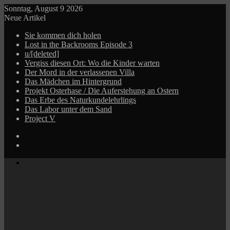
Sonntag, August 9 2026
Neue Artikel
Sie kommen dich holen
Lost in the Backrooms Episode 3
u/[deleted]
Vergiss diesen Ort: Wo die Kinder warten
Der Mord in der verlassenen Villa
Das Mädchen im Hintergrund
Projekt Osterhase / Die Auferstehung an Ostern
Das Erbe des Naturkundelehrlings
Das Labor unter dem Sand
Project V
Log
In
Zufälliger
Beitrag
Menü