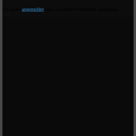
Du musst
angemeldet
sein, um einen Kommentar abzugeben.