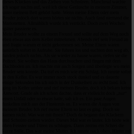
dieses Klacken und das Ziehen von Schnüren. Manchmal wachte
ich sogar nachts auf, weil ich diese Geräusche in meinem Zimmer,
unter meinem Bett gehört hatte. Wenn meine Eltern oder mein
Bruder jedoch dort waren hörten sie nichts. Auch fand niemand die
Marionetten. Allmählich wurde ich verrückt. Doch zwei Wochen
später passierte es.
Mein Bruder wollte zu einem Freund und sollte auf dem Weg noch
eben etwas aus dem Keller mitnehmen. Abends rief sein Freund an
und fragte warum er nicht gekommen sei. Meine Eltern waren
natürlich sofort in Aufruhe. Sie fuhren los und suchten den weg ab,
fanden jedoch nichts. Als sie wieder zu hause waren, riefen sie die
Polizei. Sie wollten das Haus durchsuchen und fingen mit dem
Dachboden an. Ich machte mir auch Sorgen und überlegte wo mein
Bruder sein konnte. Da traf es mich wie ein Schlag. Ich rannte sofort
in den Keller. Es war immer noch stock dunkel und es dauerte
einige Sekunden bis ich mich in der Dunkelheit zu recht fand. Ich
ging im Keller umher und rief meinen Bruder, doch ich bekam keine
Antwort. Grade als ich schon dachte, dass er vielleicht doch „nur“
einen Unfall oder so etwas hatte, sah ich es. Ein paar Augen
funkelten mich aus der Finsternis an. Es waren die Augen von
meinem Bruder. Ich rief meine Eltern so laut es ging. Doch sie
kamen nicht. Was war mit ihnen? Doch da begann das Klackern
und Schnüre-ziehen wieder. Dieses Mal war es lauter. Ich hörte wie
oben Fenster und Türen zu schlugen. Dann zerriss ein Schrei die
kurze Stille. Das war meine Mutter. Ich rannte nach oben. Hinter mir