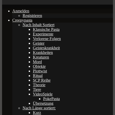
Anmelden
Registrieren
Creepypasta
Nach Inhalt Sortiert
Klassische Pasta
Experimente
Verlorene Folgen
Geister
Geisteskrankheit
Krankheiten
Kreaturen
Mord
Objekte
Plottwist
Ritual
SCP Reihe
Theorie
Tiere
VideoSpiele
PokePasta
Übersetzung
Nach Länge sortiert:
Kurz