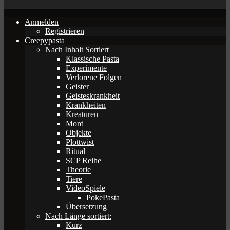
Anmelden
Registrieren
Creepypasta
Nach Inhalt Sortiert
Klassische Pasta
Experimente
Verlorene Folgen
Geister
Geisteskrankheit
Krankheiten
Kreaturen
Mord
Objekte
Plottwist
Ritual
SCP Reihe
Theorie
Tiere
VideoSpiele
PokePasta
Übersetzung
Nach Länge sortiert:
Kurz