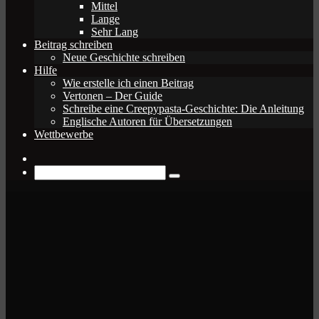
Mittel
Lange
Sehr Lang
Beitrag schreiben
Neue Geschichte schreiben
Hilfe
Wie erstelle ich einen Beitrag
Vertonen – Der Guide
Schreibe eine Creepypasta-Geschichte: Die Anleitung
Englische Autoren für Übersetzungen
Wettbewerbe
Zufälliger
Beitrag
Suche
nach