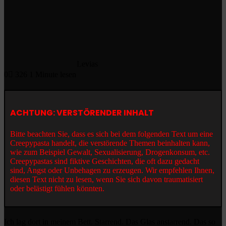
Levias
0
326
1 Minute lesen
ACHTUNG: VERSTÖRENDER INHALT
Bitte beachten Sie, dass es sich bei dem folgenden Text um eine
Creepypasta handelt, die verstörende Themen beinhalten kann,
wie zum Beispiel Gewalt, Sexualisierung, Drogenkonsum, etc.
Creepypastas sind fiktive Geschichten, die oft dazu gedacht
sind, Angst oder Unbehagen zu erzeugen. Wir empfehlen Ihnen,
diesen Text nicht zu lesen, wenn Sie sich davon traumatisiert
oder belästigt fühlen könnten.
Ich lag dort in meinem Bett. Starrend. Das Glas anstarrend. Das so