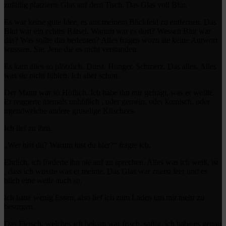
zufällig platzierte Glas auf dem Tisch. Das Glas voll Blut.
Es war keine gute Idee, es aus meinem Blickfeld zu entfernen. Das
Blut war ein echtes Rätsel. Warum war es dort? Wessen Blut war
das? Was sollte das bedeuten? Alles fragen wozu sie keine Antwort
wussten. Sie. Jene die es nicht verstanden.
Es kam alles so plötzlich. Durst. Hunger. Schmerz. Das alles. Alles
was sie nicht fühlen. Ich aber schon.
Der Mann war so Höflich. Ich habe ihn nur gefragt, was er wollte.
Er reagierte niemals unhöflich , oder gemein, oder komisch, oder
irgendwelche andere gruselige Klischees.
Ich lief zu ihm.
„Wer bist du? Warum bist du hier?“ fragte ich.
Ehrlich, ich forderte ihn nie auf zu sprechen. Alles was ich weiß, ist
, dass ich wusste was er meinte. Das Glas war zuerst leer und es
blieb eine weile auch so.
Ich hatte wenig Essen, also lief ich zum Laden um mir mehr zu
besorgen.
Das Fleisch, welches ich bekam war frisch, saftig, ich habe es genau