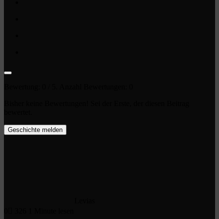
Bewertung:
0
/ 5. Anzahl Bewertungen:
0
Bisher keine Bewertungen! Sei der Erste, der diesen Beitrag
bewertet.
Geschichte melden
Levias
0
326
1 Minute lesen