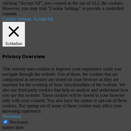
clicking “Accept All”, you consent to the use of ALL the cookies.
However, you may visit "Cookie Settings" to provide a controlled
consent.
Cookie Settings
Accept All
Schließen
Privacy Overview
This website uses cookies to improve your experience while you
navigate through the website. Out of these, the cookies that are
categorized as necessary are stored on your browser as they are
essential for the working of basic functionalities of the website. We
also use third-party cookies that help us analyze and understand how
you use this website. These cookies will be stored in your browser
only with your consent. You also have the option to opt-out of these
cookies. But opting out of some of these cookies may affect your
browsing experience.
Necessary
Necessary
immer aktiv