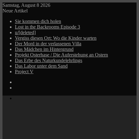
Samstag, August 8 2026
Neue Artikel
Sie kommen dich holen
Lost in the Backrooms Episode 3
u/[deleted]
Vergiss diesen Ort: Wo die Kinder warten
Der Mord in der verlassenen Villa
Das Mädchen im Hintergrund
Projekt Osterhase / Die Auferstehung an Ostern
Das Erbe des Naturkundelehrlings
Das Labor unter dem Sand
Project V
Log
In
Zufälliger
Beitrag
Menü