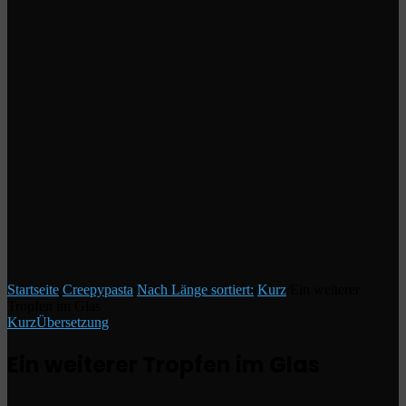
Startseite
/
Creepypasta
/
Nach Länge sortiert:
/
Kurz
/
Ein weiterer
Tropfen im Glas
Kurz
Übersetzung
Ein weiterer Tropfen im Glas