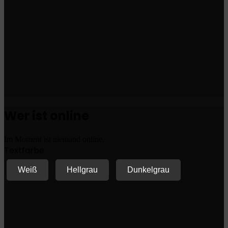
Wer ist online
Im Moment ist niemand online.
Textfarbe
Weiß
Hellgrau
Dunkelgrau