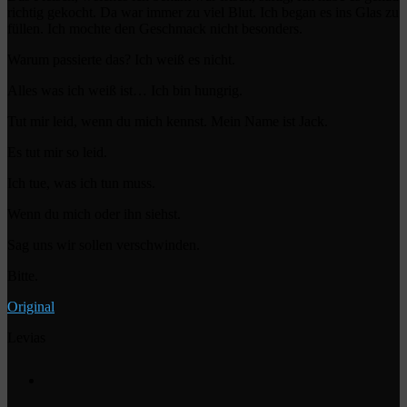
richtig gekocht. Da war immer zu viel Blut. Ich began es ins Glas zu
füllen. Ich mochte den Geschmack nicht besonders.
Warum passierte das? Ich weiß es nicht.
Alles was ich weiß ist… Ich bin hungrig.
Tut mir leid, wenn du mich kennst. Mein Name ist Jack.
Es tut mir so leid.
Ich tue, was ich tun muss.
Wenn du mich oder ihn siehst.
Sag uns wir sollen verschwinden.
Bitte.
Original
Levias