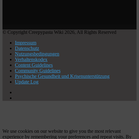
© Copyright Creepypasta Wiki 2026, All Rights Reserved
Impressum
Datenschutz
Nutzungsbedingungen
Verhaltenskodex
Content Guidelines
Community Guidelines
Psychische Gesundheit und Krisenunterstützung
Update Log
X
YouTube
Facebook
X
WhatsApp
Telegram
Schaltfläche
"Zurück
zum
Anfang"
We use cookies on our website to give you the most relevant
experience by remembering your preferences and repeat visits. By