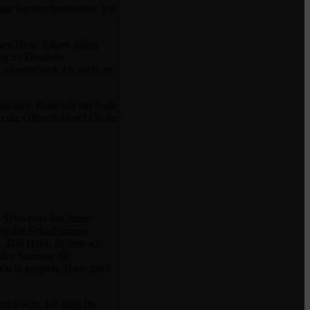
aar Rechtschreibfehler. Ich
enen Blog. Einem guten
ewig im Dunkeln
so entschloß ich mich, es
tlichen. Hatte ich am Ende
r die Öffentlichkeit! Ob ihr
e Schwester bei ihrem
tig das Schlafzimmer
r. Das Haus, in dem wir
eden Samstag die
acht gespielt. Hatte mich
ich sehr. Ich ging ins