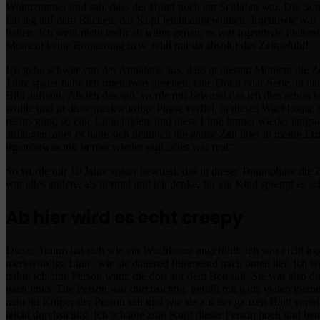
Wohnzimmer und sah, dass der Hund noch am Schlafen war. Die Sonne 
Ich lag auf dem Rücken, der Kopf leicht angewinkelt. Irgendwie war 
halten. Ich weiß nicht mehr ab wann genau, es war irgendwie fließe
Moment keine Erinnerung bzw. fehlt mir da absolut das Zeitgefühl!
Ich gehe schwer von der Annahme aus, dass in diesem Moment die Zeit s
Jahre später habe ich irgendwas gesehen, eine Doku oder Serie, in de
Bild aufbaut. Als ich das sah, wurde mir bewusst das ich dies schon 
wollte und in diese merkwürdige Phase verfiel, in dieses Wachkoma, 
rechts ging, so eine Linie bildete und diese Linie immer wieder lang
anfangen, aber es hatte sich dennoch die ganze Zeit über in meine Er
irgendetwas mir immer wieder sagt „dies war real“.
So wurde mir 10 Jahre später bewusst, das in dieser Traumphase die Z
war alles andere, als normal und ich denke, für ein Kind sprengt es s
Ab hier wird es echt creepy
Dieser Traum hat sich wie ein Wachkoma angefühlt. Ich war nicht ir
merkwürdige Linie, wie sie dauernd flimmernd nach unten lief. Ich 
nahm ich eine Person wahr, die dort auf dem Bett saß. Sie war also di
nach links. Die Person war durchsichtig, gefüllt mit ganz vielen kleine
man im Körper der Person sah und wie sie auf der ganzen Haut verte
leicht durchsichtig. Ich schaute zum Kopf dieser Person hoch und be