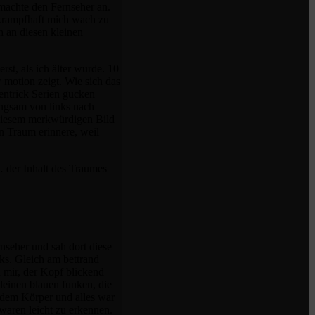
machte den Fernseher an.
 krampfhaft mich wach zu
 an diesen kleinen
st, als ich älter wurde. 10
 motion zeigt. Wie sich das
hentrick Serien gucken
angsam von links nach
t diesem merkwürdigen Bild
en Traum erinnere, weil
… der Inhalt des Traumes
nseher und sah dort diese
ks. Gleich am bettrand
u mir, der Kopf blickend
kleinen blauen funken, die
 dem Körper und alles war
waren leicht zu erkennen.