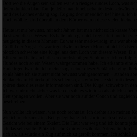
Dort wo die Augen sein sollten war ein riesiges rundes Loch, was sic
tiefen dunklen blau Ton, je tiefer man hineinschaute desto schwärzer
rand des Loches entlang zog. Es ging dort unendlich tief hinein. Ich ko
Loch wölbte. Und überall an dem Körper waren diese vielen kleinen s
Heute ist mir bewusst, mit acht Jahren hat man nicht solch krasse Vo
da sitzen, dieses Wesen. Es hatte mich gar nicht registriert und ich v
neugierig in diesem Moment. Es war sehr merkwürdig, mir war absolut 
Gefühl der Angst. Es war irgendwie in diesem Moment nicht Existenz
plötzlich schwebte eine Kugel aus dem Loch von diesem Wesen. Die Ku
Blitzen und hatte auch diesen durchsichtigen Schimmer. Ich verfolgt
Hundes noch so ein Wesen wahrgenommen habe. Ich erkannte eine Ar
Ende irgendwo hin, ich meine sogar einer dieser Schläuche ging direk
so als hätte ich sie zuerst nicht bewusst wahrgenommen – standen aber
Schlauch am Hinterkopf. Es schien so, als würden sie sich mit diesen 
spüren dass dies reine Informationen sind. Die Kugel schwebte in 
Ich war mir nicht sicher was ich da sah, es wirkte so als ob ich seh
Bett springen wollen. Aber sie war noch auf der Couch und zugleic
beschreiben.
Nun wollte ich wissen, was noch rechts ist. Ich drehte also meinen Kop
wie ich mich zuerst ins Bett gelegt hatte. Ich starrte mich selbst an
Gesicht wie bei einem Skelett. Die Haut war weg und ich konnte jede 
ich das sein sollte. Plötzlich schoß mir wie wild das Adrenalin durchs
sich an, als würde ein Zug auf mich zu gerollt kommen. Ich schloß 