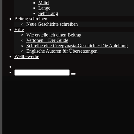
Mittel
Lange
Sehr Lang
Beitrag schreiben
Neue Geschichte schreiben
Hilfe
Wie erstelle ich einen Beitrag
Vertonen – Der Guide
Schreibe eine Creepypasta-Geschichte: Die Anleitung
Englische Autoren für Übersetzungen
Wettbewerbe
Zufälliger
Beitrag
Suche
nach