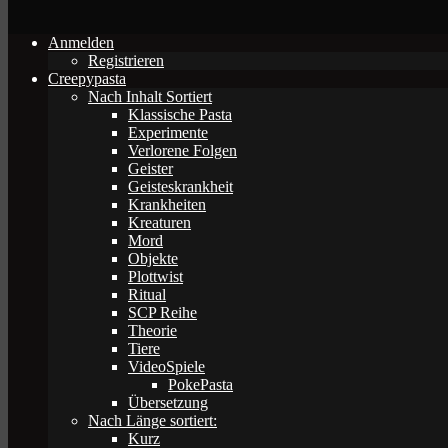
Anmelden
Registrieren
Creepypasta
Nach Inhalt Sortiert
Klassische Pasta
Experimente
Verlorene Folgen
Geister
Geisteskrankheit
Krankheiten
Kreaturen
Mord
Objekte
Plottwist
Ritual
SCP Reihe
Theorie
Tiere
VideoSpiele
PokePasta
Übersetzung
Nach Länge sortiert:
Kurz