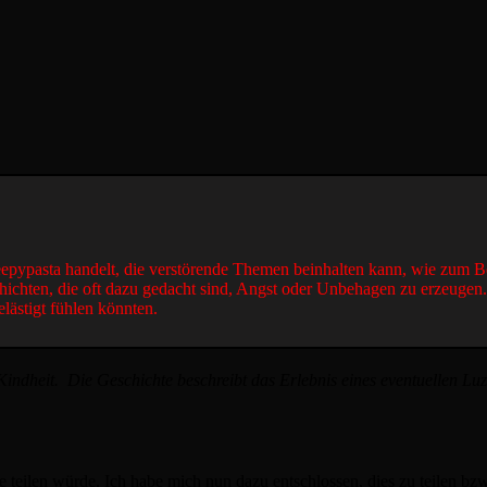
reepypasta handelt, die verstörende Themen beinhalten kann, wie zum B
hichten, die oft dazu gedacht sind, Angst oder Unbehagen zu erzeugen
elästigt fühlen könnten.
 Kindheit. Die Geschichte beschreibt das Erlebnis eines eventuellen Lu
ne teilen würde. Ich habe mich nun dazu entschlossen, dies zu teilen bzw