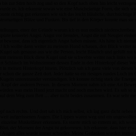
h bis zur Stirn hoch zog und so den Kopf nach oben hin leicht verzogen
 wurde es. Ich erkannte sowas wie eine Muschelartige Form, die sich wi
nnte richtig gut erkennen wie sich das leicht bläuliche, durchsichtige Fl
tromartigen Blitze und Funken. Bis tief in den Körper konnte man sie 
rstellungen, einer der Gründe warum ich es nun endlich niederschreiben
erspürte keinerlei Angst. Angst vor fremdes, Angst die mit Neugier einh
bewusst, dass ich eigentlich Angst haben müsste. Als hätte ich niemal
! Ich wollte dann weiter zu meinem Hund schauen, den Blick weiter na
gel sah genauso aus wie die Person, leicht Bläulich und gefüllt mit 
e mit meinem Blick diese Kugel und sie schwebte weiter nach links wo 
t Schlauch im Wohnzimmer dessen Ende in den Hinterkopf dieser Wese
t in meinen Hinterkopf hinein. Plötzlich sah ich ganz viele von diese
 schon die ganze Zeit dort. Jeder hatte so ein riesiges rundes Loch im 
Kugeln untereinander verständigen. Ich konnte richtig stark die Energi
den Kopf der anderen Person. In diesem Moment nahm ich eine Art Be
en würden was mein Hund jetzt macht und noch machen wird. Es sah so au
h auf dem Weg zum Bett … aber nicht beides zusammen. Es war sehr m
f nach rechts. Und dort sah ich mich selbst, ich lag ganz dicht neben m
 mit weit aufgerissenen Augen. Die Lippen waren weg und ein ungewollte
einzelne Muskelfaser erkennen. Es starrte mich so extrem an, ich wollte
 Blut, der Moment der Angst ist gekommen. Ich erkannte, dass hier etwas
die Augen alles wurde immer schneller. Meine Gedanken wurden immer s