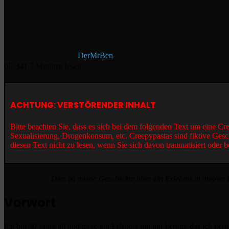
DerMrBen
0
341
7 Minuten lesen
ACHTUNG: VERSTÖRENDER INHALT
Bitte beachten Sie, dass es sich bei dem folgenden Text um eine C
Sexualisierung, Drogenkonsum, etc. Creepypastas sind fiktive Gesc
diesen Text nicht zu lesen, wenn Sie sich davon traumatisiert oder b
Dies ist meine Geschichte über ein Erlebnis in meiner
Vorwort
Ich bin 30 Jahre alt und trage ein Erlebnis mit mir herum, das ich ger