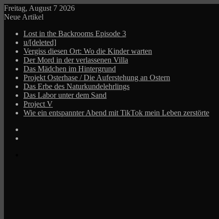
Freitag, August 7 2026
Neue Artikel
Lost in the Backrooms Episode 3
u/[deleted]
Vergiss diesen Ort: Wo die Kinder warten
Der Mord in der verlassenen Villa
Das Mädchen im Hintergrund
Projekt Osterhase / Die Auferstehung an Ostern
Das Erbe des Naturkundelehrlings
Das Labor unter dem Sand
Project V
Wie ein entspannter Abend mit TikTok mein Leben zerstörte
Log
In
Zufälliger
Beitrag
Menü