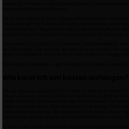
wichtig ist. Ich bin kein wirklich guter Schreiber, habe keine perfek
bitte dies nicht zu ernst zu beäugen.
Als ich mich entschloß, dieses Erlebnis niederzuschreiben, wusste i
Forum, was aktiv ist. Je länger ich suchte, desto bewusster wurde mi
verschwinden wird. Registrieren wollte ich mich dann auch nicht me
einfach hier im off topic Bereich reinzuhauen. Ohne Registrierung, o
Am nächsten Tag hatte ich auch schon eine schöne ausführliche Antw
doch die richtige Seite erwischt, um diese Story zu erzählen? Ich weiß
sie als echt empfindet oder nicht ist mir dabei erstmal zweitrangig, mir
Ich werde jetzt versuchen, so gut wie möglich ins Detail zu gehen. Ic
Wie kann ich am besten anfangen?
Ich war sehr jung, ich glaub 6 oder 8 Jahre alt. Hatte nicht wirklich
Freund oder sonst wie weg. Wir hatten eine Hündin, sie hieß Mäxchi
meiner Eltern war. Dort stand unser alter Röhrenfernseher. Das Bett
lebten, war schon sehr alt, hohe Wände und große Fenster. Meine Elt
Zeichentrickserien gucken, die morgens um 5 Uhr liefen. Ich war eig
immer tierisch gefreut, morgens die Zeichentrickserien zu schauen. 
So kam es, dass ich an einem dieser Tage sehr unausgeschlafen war, i