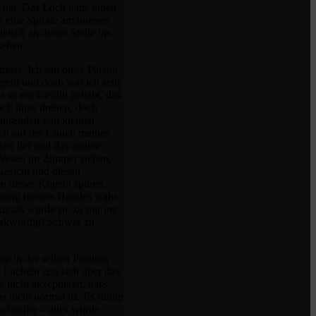
 hat. Das Loch hatte einen
e eine Spirale am inneren
eisch an dieser Stelle ins
sehen.
 muss. Ich sah diese Person
ergeht und doch war ich sehr
s so ein Gefühl gehabt, das
ch links drehen, doch
tausenden von kleinen
ich auf der Couch meines
n lief und das andere
n Wesen im Zimmer stehen,
Gesicht und diesen
en dieser Kugeln spüren,
wegung meines Hundes wahr.
s als würde sie zu mir ins
erkwürdig! Schwer zu
ir in der selben Position
s Lächeln zog sich über das
 nicht akzeptieren, dass
 nicht normal ist. Es fühlte
chneller – alles wurde