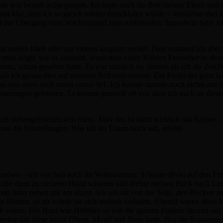
war bereits aufgegangen. Ich legte mich ins Bett meiner Eltern und 
mir klar, dass ich so gleich wieder einschlafen würde – versuchte aber
nd der Übergang vom Wachzustand zum schlafenden. Irgendwie habe ich
tehen blieb oder nur extrem langsam verlief. Dies verstand ich aber er
r man zeigte wie es aussieht, wenn man einen Röhren Fernseher in slow
kenne, schon gesehen hatte. Es war nämlich so, damals als ich die Zeic
sah ich genau dies auf unserem Röhrenfernseher. Ein Punkt der ganz l
sam von oben nach unten runter lief. Ich konnte damals noch nichts mi
innerungen gefressen. Es kommt generell oft vor, dass ich mich an dies
eit stehengeblieben sein muss. Aber das ist nicht wirklich das Krasse 
chon die Vorstellungen. Was ich im Traum noch sah, erlebte.
gendwo – ich war halt noch im Wohnzimmer. Schaute direkt auf den Fer
wollte dann zu meinem Hund schauen und drehte meinen Blick nach Lin
rekt links neben mir am sitzen. Ich sah sie von der Seite, den Rücken z
n Blitzen, so als würde sie sich statisch entladen. Überall waren diese 
ilt waren. Die Haut war Hellblau so wie die ganzen Funken im und um
merkte das diese keine Ohren, Mund und Nase hatte. Nur die Konturen 