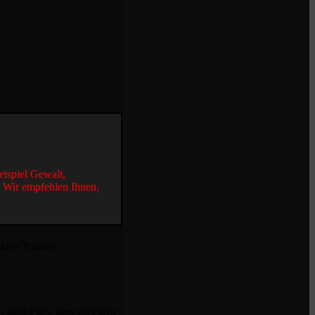
eispiel Gewalt,
. Wir empfehlen Ihnen,
ziden Traums.
. denke ich, dass dies sehr