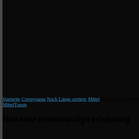
Startseite
/
Creepypasta
/
Nach Länge sortiert:
/
Mittel
/
Eine sehr merkwür
Mittel
Traum
Eine sehr merkwürdige Erfahrung