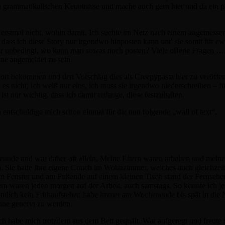
ten grammatikalischen Kenntnisse und mache auch gern hier und da ein p
ch erstmal nicht, wohin damit. Ich suchte im Netz nach einem angemess
r, dass ich diese Story nur irgendwo hinposten kann und sie somit für 
hr unbedingt, wo kann man sowas noch posten? Viele offene Fragen …. 
hne angemeldet zu sein.
ort bekommen und den Vorschlag dies als Creepypasta hier zu veröffen
 es nicht, ich weiß nur eins, ich muss sie irgendwo niederschreiben – fü
 ist nur wichtig, dass ich damit anfange, diese festzuhalten.
h entschuldige mich schon einmal für die nun folgende „wall of text“.
 Freunde und war daher oft allein. Meine Eltern waren arbeiten und mein
n. Sie hatte ihre eigene Couch im Wohnzimmer, welches auch gleichzei
 am Fenster und am Fußende auf einem kleinen Tisch stand der Fernsehe
ern waren jeden morgen auf der Arbeit, auch samstags. So konnte ich j
entlich kein Frühaufsteher, habe immer am Wochenende bis spät in die N
Ohne genervt zu werden.
ch habe mich trotzdem aus dem Bett gequält. War aufgeregt und freute m