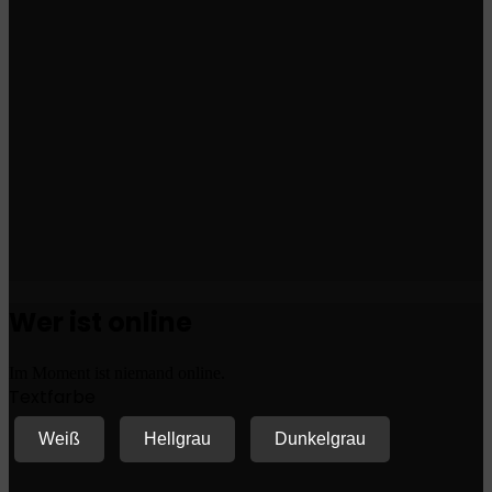
Wer ist online
Im Moment ist niemand online.
Textfarbe
Weiß
Hellgrau
Dunkelgrau