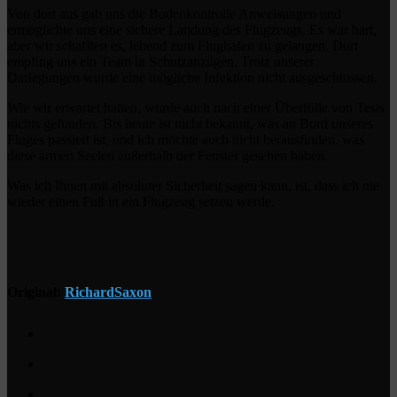
Von dort aus gab uns die Bodenkontrolle Anweisungen und
ermöglichte uns eine sichere Landung des Flugzeugs. Es war hart,
aber wir schafften es, lebend zum Flughafen zu gelangen. Dort
empfing uns ein Team in Schutzanzügen. Trotz unserer
Darlegungen wurde eine mögliche Infektion nicht ausgeschlossen.
Wie wir erwartet hatten, wurde auch nach einer Überfülle von Tests
nichts gefunden. Bis heute ist nicht bekannt, was an Bord unseres
Fluges passiert ist, und ich möchte auch nicht herausfinden, was
diese armen Seelen außerhalb der Fenster gesehen haben.
Was ich Ihnen mit absoluter Sicherheit sagen kann, ist, dass ich nie
wieder einen Fuß in ein Flugzeug setzen werde.
Original:
RichardSaxon