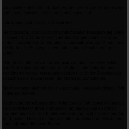
Ich prustete erleichtert auf, doch wurde dieser kurze Triumph schnell
von einem panischen Aufschrei zunichtegemacht.
„Sie atmen nicht!“, rief die Stewardess.
Sie hatte recht, jeder der zuvor schluchzenden Passagiere lag leblos
in seinem Sitz. Ohne Aussicht auf den Himmel hatte ihr Körper
einfach aufgehört zu funktionieren. Innerhalb weniger Minuten war
die Hälfte des Flugzeugs einem unbekannten Fluch zum Opfer
gefallen.
Erfolglos bemühten wir uns, ein paar von ihnen wiederzubeleben.
Am Ende saßen wir einfach nur in Stille da, ein jeder von uns
erschüttert über das, was gerade passiert war. In der Zwischenzeit
versuchten die Stewardessen, die Piloten zu kontaktieren.
Sie antworteten nicht, und wir wussten alle, was das bedeutete: Wir
hatten sie verloren.
Nach mehreren schmerzvollen Minuten des Unbehagens benutzten
die Stewardessen ihren Notfallcode, um das Cockpit zu öffnen.
Drinnen fanden wir die Piloten weinend und nicht ansprechbar vor.
Wir brachten Decken ins Innere, hüllten umgehend die Fenster ein
und entfernten die toten Piloten.