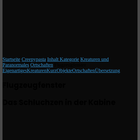
Startseite
/
Creepypasta
/
Inhalt Kategorie
/
Kreaturen und
Paranormales
/
Ortschaften
/
Flugzeugfenster
Eigenartiges
Kreaturen
Kurz
Objekte
Ortschaften
Übersetzung
Flugzeugfenster
Das Schluchzen in der Kabine