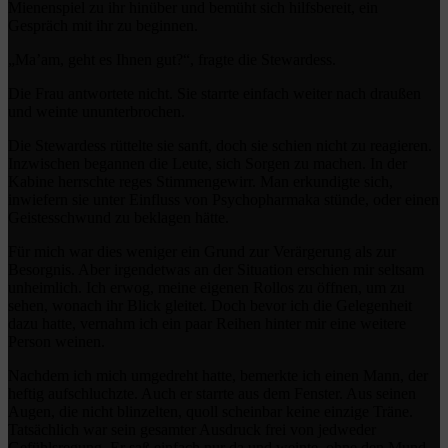
Mienenspiel zu ihr hinüber und bemüht sich hilfsbereit, ein
Gespräch mit ihr zu beginnen.
„Ma’am, geht es Ihnen gut?“, fragte die Stewardess.
Die Frau antwortete nicht. Sie starrte einfach weiter nach draußen
und weinte ununterbrochen.
Die Stewardess rüttelte sie sanft, doch sie schien nicht zu reagieren.
Inzwischen begannen die Leute, sich Sorgen zu machen. In der
Kabine herrschte reges Stimmengewirr. Man erkundigte sich,
inwiefern sie unter Einfluss von Psychopharmaka stünde, oder einen
Geistesschwund zu beklagen hätte.
Für mich war dies weniger ein Grund zur Verärgerung als zur
Besorgnis. Aber irgendetwas an der Situation erschien mir seltsam
unheimlich. Ich erwog, meine eigenen Rollos zu öffnen, um zu
sehen, wonach ihr Blick gleitet. Doch bevor ich die Gelegenheit
dazu hatte, vernahm ich ein paar Reihen hinter mir eine weitere
Person weinen.
Nachdem ich mich umgedreht hatte, bemerkte ich einen Mann, der
heftig aufschluchzte. Auch er starrte aus dem Fenster. Aus seinen
Augen, die nicht blinzelten, quoll scheinbar keine einzige Träne.
Tatsächlich war sein gesamter Ausdruck frei von jedweder
Gefühlsregung. Er saß einfach nur da und weinte, ohne den Mund