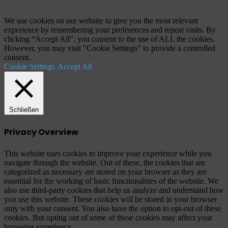
zum
Anfang"
We use cookies on our website to give you the most relevant
experience by remembering your preferences and repeat visits. By
clicking “Accept All”, you consent to the use of ALL the cookies.
However, you may visit "Cookie Settings" to provide a controlled
consent.
Cookie Settings
Accept All
Schließen
Privacy Overview
This website uses cookies to improve your experience while you
navigate through the website. Out of these, the cookies that are
categorized as necessary are stored on your browser as they are
essential for the working of basic functionalities of the website. We
also use third-party cookies that help us analyze and understand how
you use this website. These cookies will be stored in your browser
only with your consent. You also have the option to opt-out of these
cookies. But opting out of some of these cookies may affect your
browsing experience.