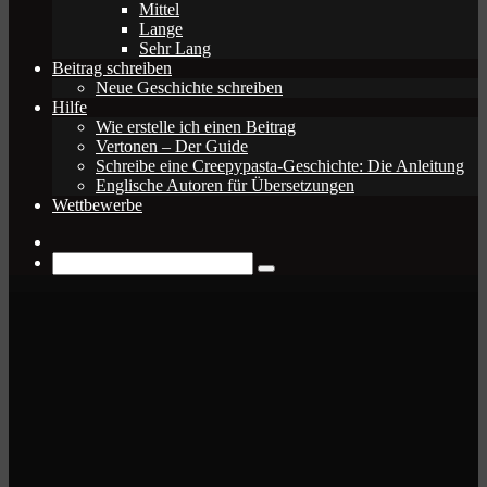
Mittel
Lange
Sehr Lang
Beitrag schreiben
Neue Geschichte schreiben
Hilfe
Wie erstelle ich einen Beitrag
Vertonen – Der Guide
Schreibe eine Creepypasta-Geschichte: Die Anleitung
Englische Autoren für Übersetzungen
Wettbewerbe
Zufälliger
Beitrag
Suche
nach