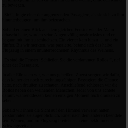
zu bewegen.
„Sir?“, fragte einer der angrenzenden Passagiere, als sie sich zu ihm
hinunterbeugten, um ihm beizustehen.
Sobald er einen Blick aus dem gleichen Fenster wie der Mann
erhascht hatte, wurden seine Augen völlig ausdruckslos und er
begann mit ihm zu schluchzen. Ein vierter kam hinzu … und ein
fünfter. Bis wir merkten, was passierte, befand sich das halbe
Flugzeug in einem ununterbrochenen Rhythmus des Weinens.
„Es sind die Fenster! Schließen Sie die verdammten Rollos!“, rief
einer der Passagiere.
In aller Eile taten wir, wie uns geheißen. Zuerst sorgten wir dafür,
dass keiner der noch zurechnungsfähigen Passagiere die Chance
hatte, nach draußen zu schauen. Anschließend schlossen wir die
Rollos neben den weinenden Menschen. Jeder von uns achtete
darauf, währenddessen keinen einzigen Moment nach draußen zu
sehen.
Sobald wir ihnen die Sicht auf den Himmel verwehrt hatten,
verstummten sie augenblicklich. Einer nach dem anderen beendete
sein Weinen, und im Flugzeug breitete sich eine beklommene
Schweigezeit aus.