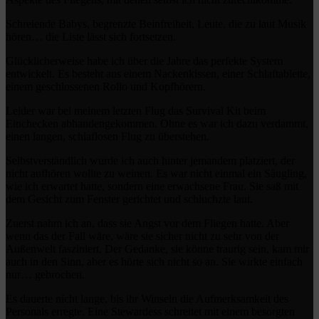
Schreiende Babys, begrenzte Beinfreiheit, Leute, die zu laut Musik
hören… die Liste lässt sich fortsetzen.
Glücklicherweise habe ich über die Jahre das perfekte System
entwickelt. Es besteht aus einem Nackenkissen, einer Schlaftablette,
einem geschlossenen Rollo und Kopfhörern.
Leider war bei meinem letzten Flug das Survival Kit beim
Einchecken abhandengekommen. Ohne es war ich dazu verdammt,
einen langen, schlaflosen Flug zu überstehen.
Selbstverständlich wurde ich auch hinter jemandem platziert, der
nicht aufhören wollte zu weinen. Es war nicht einmal ein Säugling,
wie ich erwartet hatte, sondern eine erwachsene Frau. Sie saß mit
dem Gesicht zum Fenster gerichtet und schluchzte laut.
Zuerst nahm ich an, dass sie Angst vor dem Fliegen hatte. Aber
wenn das der Fall wäre, wäre sie sicher nicht zu sehr von der
Außenwelt fasziniert. Der Gedanke, sie könne traurig sein, kam mir
auch in den Sinn, aber es hörte sich nicht so an. Sie wirkte einfach
nur… gebrochen.
Es dauerte nicht lange, bis ihr Winseln die Aufmerksamkeit des
Personals erregte. Eine Stewardess schreitet mit einem besorgten