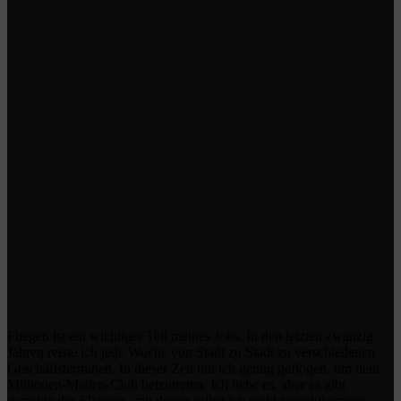
Fliegen ist ein wichtiger Teil meines Jobs. In den letzten zwanzig
Jahren reiste ich jede Woche von Stadt zu Stadt zu verschiedenen
Geschäftsterminen. In dieser Zeit bin ich genug geflogen, um dem
Millionen-Meilen-Club beizutreten. Ich liebe es, aber es gibt
Aspekte des Fliegens, mit denen selbst ich nicht zurechtkomme.