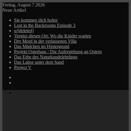
Freitag, August 7 2026
Neue Artikel
Sie kommen dich holen
Lost in the Backrooms Episode 3
u/[deleted]
Vergiss diesen Ort: Wo die Kinder warten
Der Mord in der verlassenen Villa
Das Mädchen im Hintergrund
Projekt Osterhase / Die Auferstehung an Ostern
Das Erbe des Naturkundelehrlings
Das Labor unter dem Sand
Project V
Log
In
Zufälliger
Beitrag
Menü