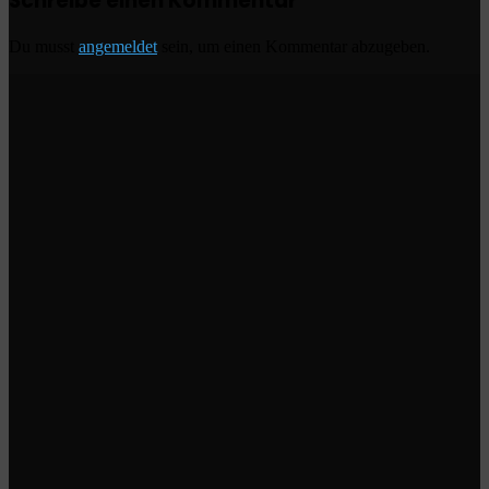
Schreibe einen Kommentar
Du musst
angemeldet
sein, um einen Kommentar abzugeben.