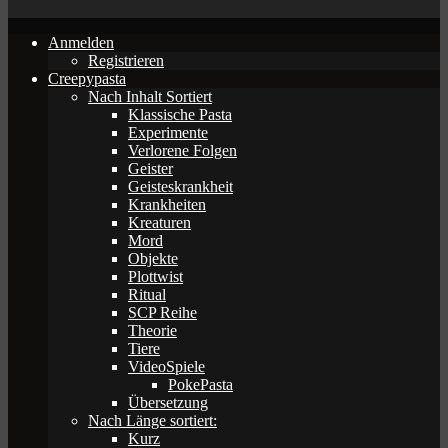
Anmelden
Registrieren
Creepypasta
Nach Inhalt Sortiert
Klassische Pasta
Experimente
Verlorene Folgen
Geister
Geisteskrankheit
Krankheiten
Kreaturen
Mord
Objekte
Plottwist
Ritual
SCP Reihe
Theorie
Tiere
VideoSpiele
PokePasta
Übersetzung
Nach Länge sortiert:
Kurz