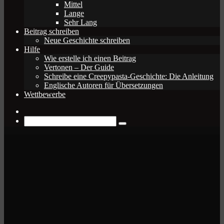
Mittel
Lange
Sehr Lang
Beitrag schreiben
Neue Geschichte schreiben
Hilfe
Wie erstelle ich einen Beitrag
Vertonen – Der Guide
Schreibe eine Creepypasta-Geschichte: Die Anleitung
Englische Autoren für Übersetzungen
Wettbewerbe
Zufälliger
Beitrag
Suche
nach