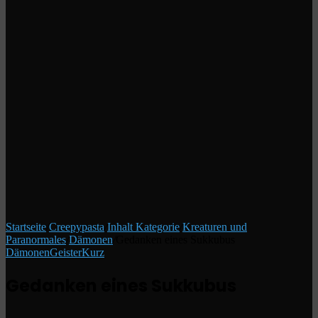
Startseite
/
Creepypasta
/
Inhalt Kategorie
/
Kreaturen und
Paranormales
/
Dämonen
/
Gedanken eines Sukkubus
Dämonen
Geister
Kurz
Gedanken eines Sukkubus