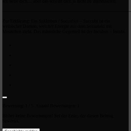
Ich liebe dich… aber das scheint dich ja nicht zu interessieren.
———————————————————————————
Zur Erklärung: Ein Sukkubus / Succubus – Succubi ist ein
weiblicher Dämon, welcher Energie aus dem Sexualakt mit
Menschen zieht. Das männliche Gegenteil ist der Incubus – Incubi.
Bewertung:
1
/ 5. Anzahl Bewertungen:
1
Bisher keine Bewertungen! Sei der Erste, der diesen Beitrag
bewertet.