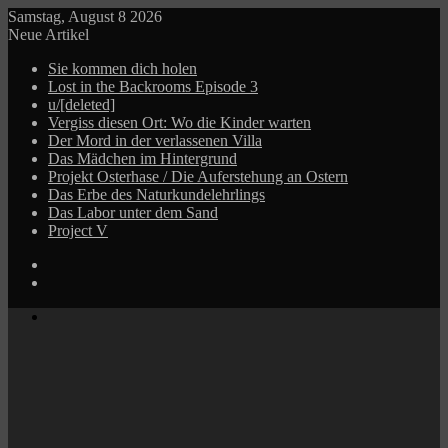
Samstag, August 8 2026
Neue Artikel
Sie kommen dich holen
Lost in the Backrooms Episode 3
u/[deleted]
Vergiss diesen Ort: Wo die Kinder warten
Der Mord in der verlassenen Villa
Das Mädchen im Hintergrund
Projekt Osterhase / Die Auferstehung an Ostern
Das Erbe des Naturkundelehrlings
Das Labor unter dem Sand
Project V
Log
In
Zufälliger
Beitrag
Menü