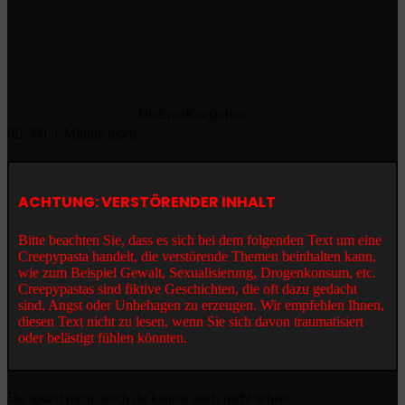
DieEmoKaetzchen
0
391
1 Minute lesen
ACHTUNG: VERSTÖRENDER INHALT
Bitte beachten Sie, dass es sich bei dem folgenden Text um eine
Creepypasta handelt, die verstörende Themen beinhalten kann,
wie zum Beispiel Gewalt, Sexualisierung, Drogenkonsum, etc.
Creepypastas sind fiktive Geschichten, die oft dazu gedacht
sind, Angst oder Unbehagen zu erzeugen. Wir empfehlen Ihnen,
diesen Text nicht zu lesen, wenn Sie sich davon traumatisiert
oder belästigt fühlen könnten.
Du spürst mich, doch du kannst mich nicht sehen.