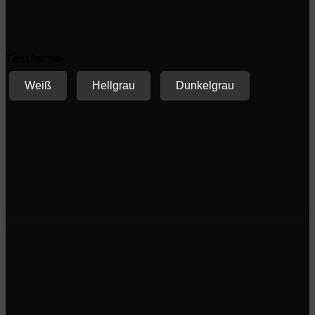
Textfarbe
Weiß
Hellgrau
Dunkelgrau