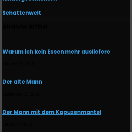
Schattenwelt
Schattenwelt
Ähnliche Artikel
Warum ich kein Essen mehr ausliefere
Oktober 23, 2020
Der alte Mann
Dezember 12, 2024
Der Mann mit dem Kapuzenmantel
Februar 1, 2023