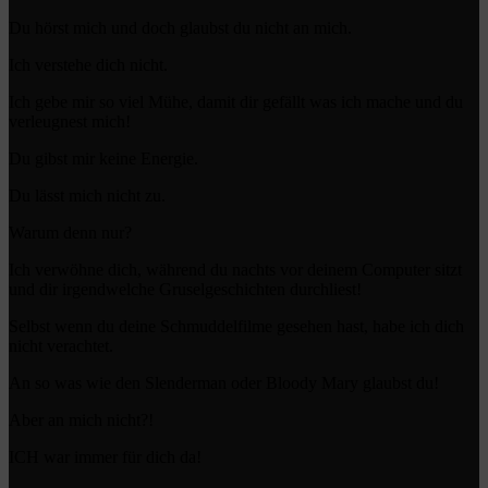
Du hörst mich und doch glaubst du nicht an mich.
Ich verstehe dich nicht.
Ich gebe mir so viel Mühe, damit dir gefällt was ich mache und du
verleugnest mich!
Du gibst mir keine Energie.
Du lässt mich nicht zu.
Warum denn nur?
Ich verwöhne dich, während du nachts vor deinem Computer sitzt
und dir irgendwelche Gruselgeschichten durchliest!
Selbst wenn du deine Schmuddelfilme gesehen hast, habe ich dich
nicht verachtet.
An so was wie den Slenderman oder Bloody Mary glaubst du!
Aber an mich nicht?!
ICH war immer für dich da!