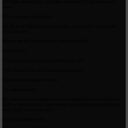
ICH habe dir zugehört, nicht dein komischer Teddy oder sonst
etwas.
ICH war immer für dich da!
Als du in die Pubertät gekommen bist, wer hat dich trotz deiner
Pickel geliebt?
Wer hat dir alle Wünsche und Fantasien erfüllt?
ICH war das!
Und du trittst auch noch mit Füßen nach mir!
Willst du mich hier allen Ernstes verarschen?
Dafür sollst du bestraft werden!
Ich verfluche dich!
Du sollst wie meine männlichen Leidensgenossen auf ewig in der
Hölle schmoren, darauf angewiesen, dass dich irgendein Mensch
seine Kraft aufnehmen lässt…
Ach ja und noch etwas: