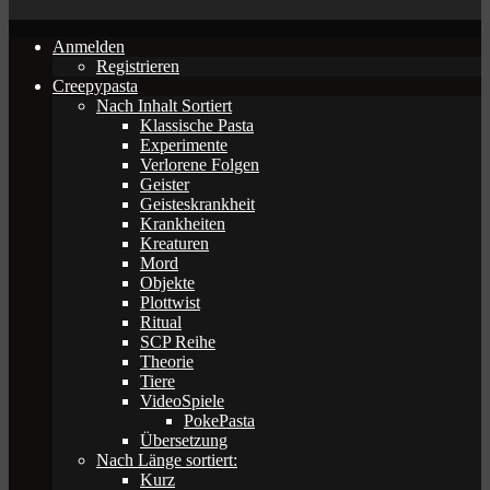
Anmelden
Registrieren
Creepypasta
Nach Inhalt Sortiert
Klassische Pasta
Experimente
Verlorene Folgen
Geister
Geisteskrankheit
Krankheiten
Kreaturen
Mord
Objekte
Plottwist
Ritual
SCP Reihe
Theorie
Tiere
VideoSpiele
PokePasta
Übersetzung
Nach Länge sortiert:
Kurz