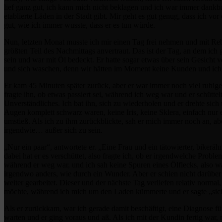
lief ganz gut, ich kann mich nicht beklagen und ich war immer dankb
etablierte Läden in der Stadt gibt. Mir geht es gut genug, dass ich vo
gut, wie ich immer wusste, dass er es tun würde.
Nun, letzten Monat musste ich mir einen Tag frei nehmen und mit R
größten Teil des Nachmittags anvertraut. Das ist der Tag, an dem ich 
sein und war mit Öl bedeckt. Er hatte sogar etwas über sein Gesicht ve
und sich waschen, denn wir hätten im Moment keine Kunden und ic
Er kam 45 Minuten später zurück, aber er war immer noch viel ruhiger 
fragte ihn, ob etwas passiert sei, während ich weg war und er schütte
Unverständliches. Ich bat ihn, sich zu wiederholen und er drehte sic
Augen komplett schwarz waren, keine Iris, keine Sklera, einfach nur 
umstieß. Als ich zu ihm zurückblickte, sah er mich immer noch an, abe
irgendwie… außer sich zu sein.
„Nur ein paar“, antwortete er. „Eine Frau und ein tätowierter, biker
dabei hat er es verschüttet, also fragte ich, ob er irgendwelche Probl
während er weg war, und ich sah keine Spuren eines Ölflecks, also w
irgendwo anders, wie durch ein Wunder. Aber er schien nicht darüber
weiter gearbeitet. Dieser und der nächste Tag verliefen relativ normal
möchte, während ich mich um den Laden kümmerte und er sagte „sic
Als er zurückkam, war ich gerade damit beschäftigt, eine Diagnose für
warten und er ging voraus und aß. Als ich mit der Kundin fertig war