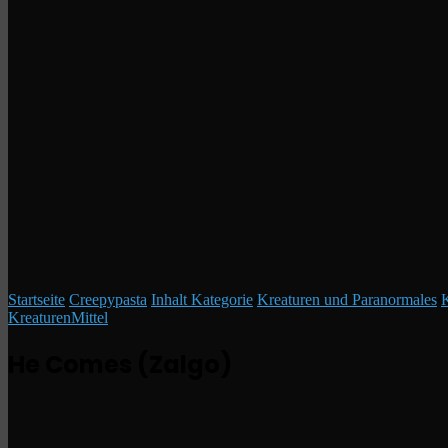
Startseite
/
Creepypasta
/
Inhalt Kategorie
/
Kreaturen und Paranormales
/
K
Kreaturen
Mittel
He Comes (Zalgo)