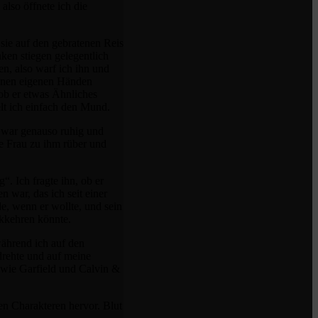
also öffnete ich die
sie auf den gebratenen Reis
ken stiegen gelegentlich
en, also warf ich ihn und
einen eigenen Händen
 ob er etwas Ähnliches
elt ich einfach den Mund.
l war genauso ruhig und
ne Frau zu ihm rüber und
. Ich fragte ihn, ob er
 war, das ich seit einer
de, wenn er wollte, und sein
ckkehren könnte.
während ich auf den
drehte und auf meine
 wie Garfield und Calvin &
n Charakteren hervor. Blut