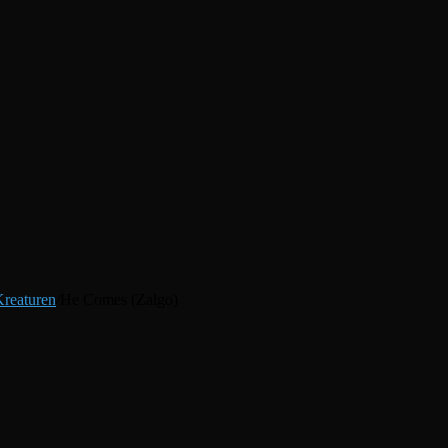
reaturen
/
He Comes (Zalgo)