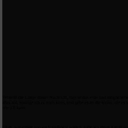
Verzeiht die Länge dieser Nachricht, dies ist das erste und möglicher
alles auf, solange ich es noch kann, und gebe es an die weiter, die es 
wie ich kann.
Okay, wie einige von euch vielleicht wissen, habe ich einen Kredit 