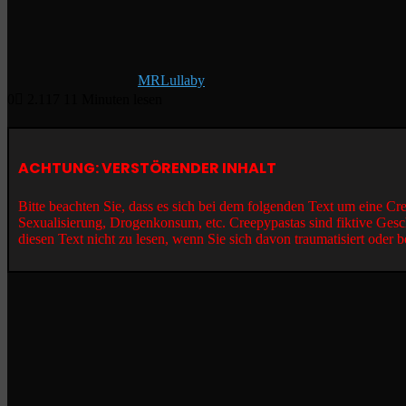
MRLullaby
0
2.117
11 Minuten lesen
ACHTUNG: VERSTÖRENDER INHALT
Bitte beachten Sie, dass es sich bei dem folgenden Text um eine C
Sexualisierung, Drogenkonsum, etc. Creepypastas sind fiktive Gesc
diesen Text nicht zu lesen, wenn Sie sich davon traumatisiert oder b