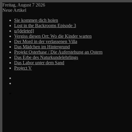
Freitag, August 7 2026
Neue Artikel
Sie kommen dich holen
Lost in the Backrooms Episode 3
u/[deleted]
Vergiss diesen Ort: Wo die Kinder warten
Der Mord in der verlassenen Villa
Das Mädchen im Hintergrund
Projekt Osterhase / Die Auferstehung an Ostern
Das Erbe des Naturkundelehrlings
Das Labor unter dem Sand
Project V
Log
In
Zufälliger
Beitrag
Menü