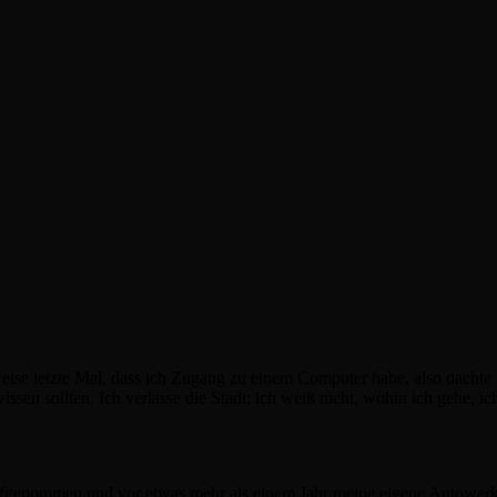
weise letzte Mal, dass ich Zugang zu einem Computer habe, also dachte i
wissen sollten. Ich verlasse die Stadt; ich weiß nicht, wohin ich gehe, i
aufgenommen und vor etwas mehr als einem Jahr meine eigene Autowerks