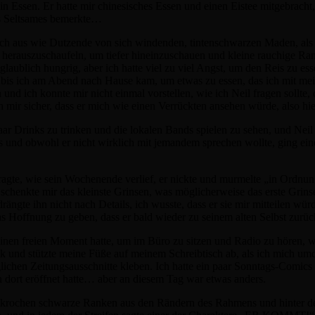
n Essen. Er hatte mir chinesisches Essen und einen Eistee mitgebracht, 
as Seltsames bemerkte…
sich aus wie Dutzende von sich windenden, tintenschwarzen Maden, als 
 herauszuschaufeln, um tiefer hineinzuschauen und kleine rauchige Ran
laublich hungrig, aber ich hatte viel zu viel Angst, um den Reis zu ess
e, bis ich am Abend nach Hause kam, um etwas zu essen, das ich mit m
 und ich konnte mir nicht einmal vorstellen, wie ich Neil fragen sollte,
 ich mir sicher, dass er mich wie einen Verrückten ansehen würde, also hi
aar Drinks zu trinken und die lokalen Bands spielen zu sehen, und Nei
aus und obwohl er nicht wirklich mit jemandem sprechen wollte, ging ei
gte, wie sein Wochenende verlief, er nickte und murmelte „in Ordnung“
 schenkte mir das kleinste Grinsen, was möglicherweise das erste Grinsen
rängte ihn nicht nach Details, ich wusste, dass er sie mir mitteilen wür
s Hoffnung zu geben, dass er bald wieder zu seinem alten Selbst zurü
h einen freien Moment hatte, um im Büro zu sitzen und Radio zu hören, 
k und stützte meine Füße auf meinem Schreibtisch ab, als ich mich um
ichen Zeitungsausschnitte kleben. Ich hatte ein paar Sonntags-Comics
en dort eröffnet hatte… aber an diesem Tag war etwas anders.
el krochen schwarze Ranken aus den Rändern des Rahmens und hinter de