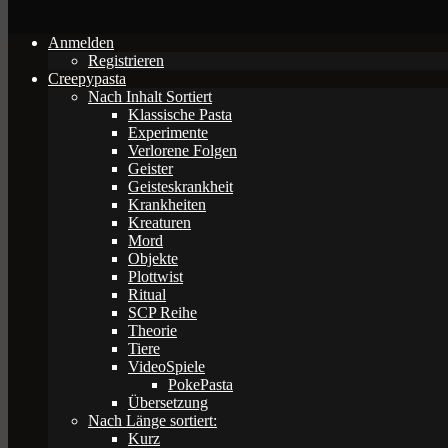
Anmelden
Registrieren
Creepypasta
Nach Inhalt Sortiert
Klassische Pasta
Experimente
Verlorene Folgen
Geister
Geisteskrankheit
Krankheiten
Kreaturen
Mord
Objekte
Plottwist
Ritual
SCP Reihe
Theorie
Tiere
VideoSpiele
PokePasta
Übersetzung
Nach Länge sortiert:
Kurz