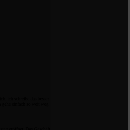
ch, ich schreibe das besser
ch gehe einfach so weit weg,
tatt eröffnet. Das Geschäft