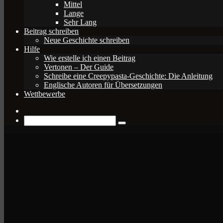
Mittel
Lange
Sehr Lang
Beitrag schreiben
Neue Geschichte schreiben
Hilfe
Wie erstelle ich einen Beitrag
Vertonen – Der Guide
Schreibe eine Creepypasta-Geschichte: Die Anleitung
Englische Autoren für Übersetzungen
Wettbewerbe
Zufälliger
Beitrag
Suche
nach