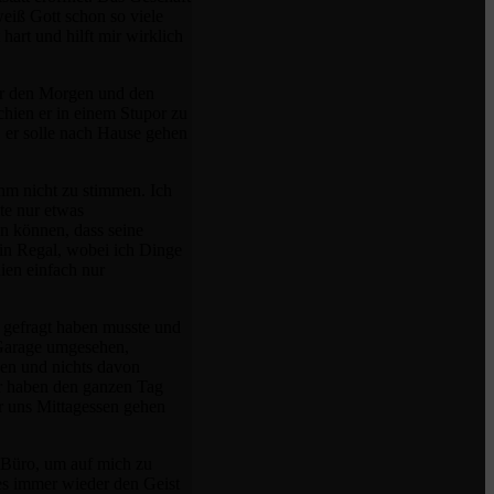
eiß Gott schon so viele
hart und hilft mir wirklich
ür den Morgen und den
chien er in einem Stupor zu
m, er solle nach Hause gehen
ihm nicht zu stimmen. Ich
te nur etwas
en können, dass seine
ein Regal, wobei ich Dinge
hien einfach nur
l gefragt haben musste und
r Garage umgesehen,
ben und nichts davon
ir haben den ganzen Tag
er uns Mittagessen gehen
m Büro, um auf mich zu
es immer wieder den Geist