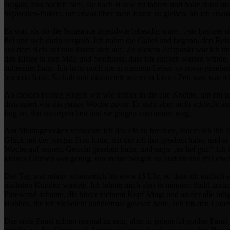
aufgab, also bat ich Neil, sie nach Hause zu fahren und holte dann mei
Sojasoßen-Pakete, um etwas über mein Essen zu gießen, als ich etw
Es war, als ob die Sojasauce irgendwie lebendig wäre… sie breitete 
fiel und sich darin vergrub. Ich nahm die Gabel und begann, den Reis
aus dem Reis auf und lösten sich auf. Zu diesem Zeitpunkt war ich ung
den Eistee in den Müll und beschloss, dass ich einfach warten würd
zubereitet hatte. Ich hatte noch nie in meinem Leben so etwas gesehen
bemerkt hatte. So kalt und distanziert wie er in letzter Zeit war, war
An diesem Freitag gingen wir wie immer in die alte Kneipe, um ein p
distanziert wie die ganze Woche zuvor. Er sieht aber nicht schlecht 
fing an, ihn anzusprechen und sie gingen zusammen weg.
Am Montagmorgen versuchte ich das Eis zu brechen, indem ich ihn fra
Glück mit der jungen Frau hatte, mit der ich ihn gesehen habe, und er
Woche auf seinem Gesicht gesehen hatte, und sagte „es lief gut.“ Ich d
kleines Grinsen war genug, um meine Sorgen zu lindern und mir etwa
Der Tag war relativ arbeitsreich bis etwa 15 Uhr, so dass ich endlic
nächsten Kunden wartete. Ich lehnte mich also in meinem Stuhl zurüc
Pinnwand schaute, die hinter meinem Kopf hängt und an der alle mögl
Hobbes, die ich vielleicht hundertmal gelesen hatte, seit ich den Lad
Das erste Panel schien normal zu sein, aber in jedem folgenden Pan