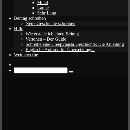
Mittel
Lange
Sehr Lang
Beitrag schreiben
Neue Geschichte schreiben
Hilfe
Wie erstelle ich einen Beitrag
Vertonen – Der Guide
Schreibe eine Creepypasta-Geschichte: Die Anleitung
Englische Autoren für Übersetzungen
Wettbewerbe
Zufälliger
Beitrag
Suche
nach