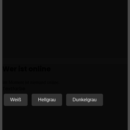
Wer ist online
Im Moment ist niemand online.
Textfarbe
Weiß
Hellgrau
Dunkelgrau