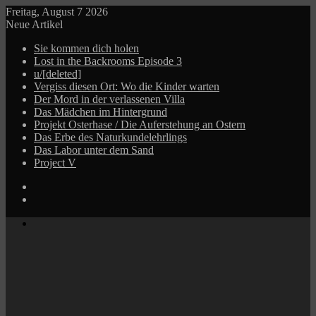
Freitag, August 7 2026
Neue Artikel
Sie kommen dich holen
Lost in the Backrooms Episode 3
u/[deleted]
Vergiss diesen Ort: Wo die Kinder warten
Der Mord in der verlassenen Villa
Das Mädchen im Hintergrund
Projekt Osterhase / Die Auferstehung an Ostern
Das Erbe des Naturkundelehrlings
Das Labor unter dem Sand
Project V
Log
In
Zufälliger
Beitrag
Menü