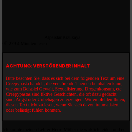
AlparslanKizilkaya
0
279
4 Minuten lesen
ACHTUNG: VERSTÖRENDER INHALT
Bitte beachten Sie, dass es sich bei dem folgenden Text um eine
Creepypasta handelt, die verstörende Themen beinhalten kann,
wie zum Beispiel Gewalt, Sexualisierung, Drogenkonsum, etc.
Creepypastas sind fiktive Geschichten, die oft dazu gedacht
sind, Angst oder Unbehagen zu erzeugen. Wir empfehlen Ihnen,
diesen Text nicht zu lesen, wenn Sie sich davon traumatisiert
oder belästigt fühlen könnten.
Ich konnte meinen Lehrer Herrn Müller nie wirklich leiden und er