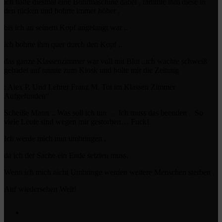
ich hatte diesmal eine Bohrmaschine dabei , rammte ihm diese in
den rücken und bohrte immer höher ,
bis ich an seinem Kopf angelangt war ..
ich bohrte ihm quer durch den Kopf ..
das ganze Klassenzimmer war voll mit Blut ..ich wachte schweiß
gebadet auf rannte zum Kiosk und holte mir die Zeitung
: Alex P. Und Lehrer Franz M. Tot im Klassen Zimmer
Aufgefunden“
Scheiße Mann .. Was soll ich tun … Ich muss das beenden .. So
viele Leute sind wegen mir gestorben… Fuck!
Ich werde mich nun umbringen ,
da ich der Sache ein Ende setzten muss.
Wenn ich mich nicht Umbringe werden weitere Menschen sterben .
Auf wiedersehen Welt!