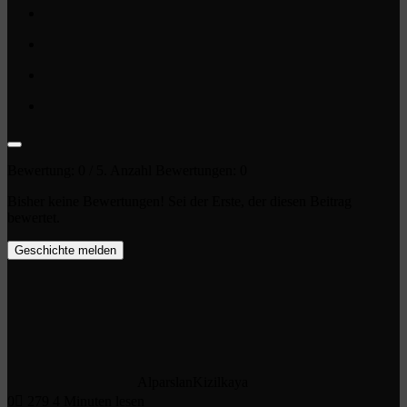
Bewertung:
0
/ 5. Anzahl Bewertungen:
0
Bisher keine Bewertungen! Sei der Erste, der diesen Beitrag
bewertet.
Geschichte melden
AlparslanKizilkaya
0
279
4 Minuten lesen