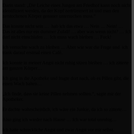
Darin stand: „Die Leiche eines Jungen am Friedhof kann noch nicht
identifiziert werden, da der Kopf zertrümmert ist und man den
zerstochenen Körper genauer untersuchen muss.“
Das konnte nicht sein … hab ich das etwa … Nein … Nein! …
Das ist alles nur ein dummer Zufall! … aber was wenn nicht? … Ich
darf nicht einschlafen … Ich muss wach bleiben … Fuck!
Ich versuchte wach zu bleiben … Aber wie war die Frage und ich
trank darauf erstmal einen Café.
Ich konnte in meiner Angst nicht ruhig sitzen bleiben … ich zitterte
am ganzen Körper…
Ich ging in die Apotheke und fragte dort nach, ob es Pillen gibt, die
einen Wach halten…
„Ich finde, dass sie keine Pillen nehmen sollten.“, sagte mir der
Apotheker.
Er dachte wahrscheinlich, ich wäre ein Junkie, da ich so zitterte…
Also ging ich wieder nach Hause … Ich war total unruhig…
Ich hatte schreckliche Angst und zwar Angst vor mir selbst.