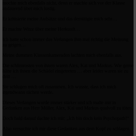
mochte mich ebenfalls nicht, denn er machte sich vor der Klasse
andauernd über mich lustig.
Er kritisierte meine Aufsätze und das demütigte mich sehr…
Er machte Witze über meine Herkunft…
Ich hatte schon immer das Verlangen ihm mal richtig die Meinung
zu geigen…
Meine dummen Klassenkameraden lachten mich ebenfalls aus.
Die schlimmsten von ihnen waren Alex, Kai und Markus. Wie gerne
hätte ich ihnen die Schädel eingetreten … aber leider waren sie zu
dritt …
Sie schlugen mich oft zusammen. Ich wusste, dass ich mich
irgendwann rächen werde.
Dieses Verlangen wurde immer stärker und ich malte mir in
Gedanken aus Herr Müller, Alex, Kai und Markus qualvoll zu töten.
Doch bald darauf dachte ich mir: „Ich bin doch kein Psychopath!“
Also versuchte ich mir diese Gedanken aus dem Kopf zu schlagen.