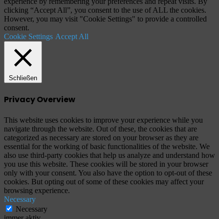
experience by remembering your preferences and repeat visits. By
clicking “Accept All”, you consent to the use of ALL the cookies.
However, you may visit "Cookie Settings" to provide a controlled
consent.
Cookie Settings
Accept All
Schließen
Privacy Overview
This website uses cookies to improve your experience while you
navigate through the website. Out of these, the cookies that are
categorized as necessary are stored on your browser as they are
essential for the working of basic functionalities of the website. We
also use third-party cookies that help us analyze and understand how
you use this website. These cookies will be stored in your browser
only with your consent. You also have the option to opt-out of these
cookies. But opting out of some of these cookies may affect your
browsing experience.
Necessary
Necessary
immer aktiv