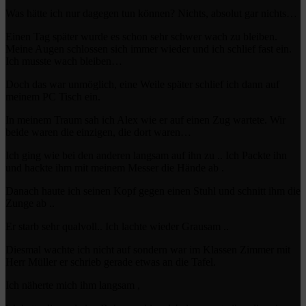
Was hätte ich nur dagegen tun können? Nichts, absolut gar nichts…
Einen Tag später wurde es schon sehr schwer wach zu bleiben.
Meine Augen schlossen sich immer wieder und ich schlief fast ein.
Ich musste wach bleiben…
Doch das war unmöglich, eine Weile später schlief ich dann auf
meinem PC Tisch ein.
In meinem Traum sah ich Alex wie er auf einen Zug wartete. Wir
beide waren die einzigen, die dort waren…
Ich ging wie bei den anderen langsam auf ihn zu .. Ich Packte ihn
und hackte ihm mit meinem Messer die Hände ab .
Danach haute ich seinen Kopf gegen einen Stuhl und schnitt ihm die
Zunge ab ..
Er starb sehr qualvoll.. Ich lachte wieder Grausam ..
Diesmal wachte ich nicht auf sondern war im Klassen Zimmer mit
Herr Müller er schrieb gerade etwas an die Tafel.
Ich näherte mich ihm langsam ,