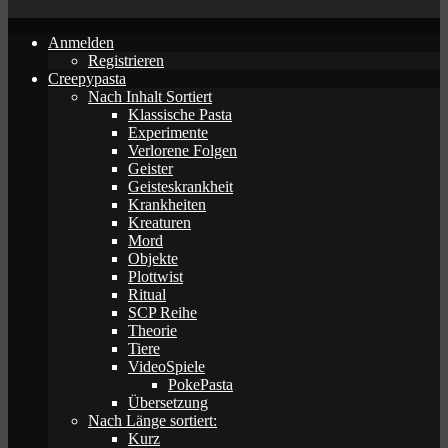
Anmelden
Registrieren
Creepypasta
Nach Inhalt Sortiert
Klassische Pasta
Experimente
Verlorene Folgen
Geister
Geisteskrankheit
Krankheiten
Kreaturen
Mord
Objekte
Plottwist
Ritual
SCP Reihe
Theorie
Tiere
VideoSpiele
PokePasta
Übersetzung
Nach Länge sortiert:
Kurz