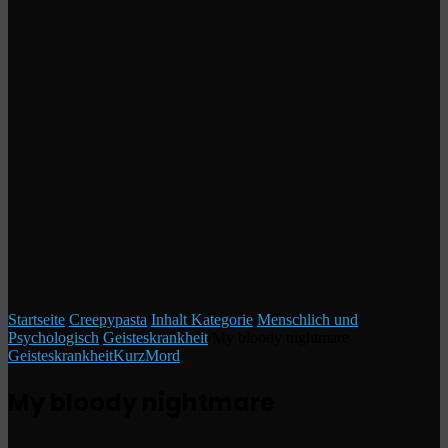
Startseite
/
Creepypasta
/
Inhalt Kategorie
/
Menschlich und
Psychologisch
/
Geisteskrankheit
/
My bloody nightmare
Geisteskrankheit
Kurz
Mord
My bloody nightmare