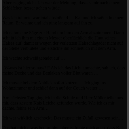
Aber es ging nicht. Ich war der Meinung, dass es mir nach einem
Schläfchen besser gehen würde.
Was ich träumte war total abstoßend … Kai und ich saßen in einem
Raum. Er weinte und ich ging langsam auf ihn zu.
Ich nahm eine Säge zur Hand um ihm den Arm abzutrennen. Dann
schnitt ich ihm mit einem Messer oberflächlich die Haut seines
Halses auf, damit er wegen der verletzten Halsschlagader nicht auf
der Stelle verblutete und erstickte ihn schließlich mit dem Arm.
Ich wachte schweißgebadet auf …
„W-was ist hier so nass?!“ Als ich das Licht anmachte, sah ich, dass
meine Decke und das Bettlaken voller Blut waren …
Ich musste bei dem Anblick sofort kotzen … Ich ging ins
Wohnzimmer und schlief dann auf der Couch weiter …
Am nächsten Tag ging ich in die Schule und Herr Müller teilte uns
mit, dass gestern Kais Leiche gefunden wurde. Wie ich es mir
dachte, fehlte sein Arm…
Ich war wirklich geschockt. Das musste ein Zufall gewesen sein…
Das hat mich etwas beunruhigt, aber es freute mich auch, dass Kai