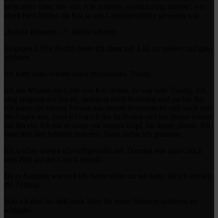
nicht mehr unter uns war. Alle anderen waren traurig darüber, vor
allem Herr Müller, da Kai ja sein Lieblingsschüler gewesen war.
„Solche Bastarde…“, dachte ich mir.
So gegen 2 Uhr Nachts hörte ich dann auf LoL zu spielen und ging
schlafen.
Ich hatte dann wieder einen mysteriösen Traum.
Ich sah Markus am Grab von Kai stehen. Er war sehr Traurig. Ich
ging langsam auf ihn zu, sodass er mich bemerkte und packte ihn.
Ich nahm ein kleines Messer aus meiner Hosentasche und stach ihm
die Augen aus, dann schlug ich ihn zu Boden und trat immer wieder
auf ihn ein. Ich trat so lange auf seinem Kopf, bis dieser platzte. Ich
hatte ihm den Schädel zertreten. Dann lachte ich grausam.
Ich wachte wieder schweißgebadet auf. Diesmal war zum Glück
kein Blut auf der Couch verteilt.
Da es Samstag war und ich daher nichts zu tun hatte, las ich einfach
die Zeitung.
Was ich dort las, ließ mein Herz für einen Moment aufhören zu
schlagen.