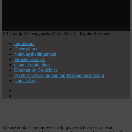
© Copyright Creepypasta Wiki 2026, All Rights Reserved
Impressum
Datenschutz
Nutzungsbedingungen
Verhaltenskodex
Content Guidelines
Community Guidelines
Psychische Gesundheit und Krisenunterstützung
Update Log
X
YouTube
Facebook
X
WhatsApp
Telegram
Schaltfläche
"Zurück
zum
Anfang"
We use cookies on our website to give you the most relevant