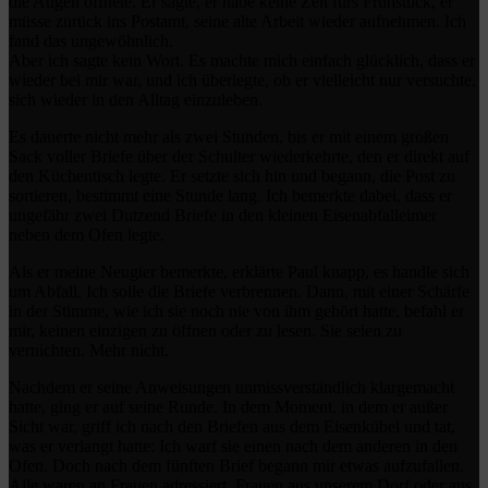
die Augen öffnete. Er sagte, er habe keine Zeit fürs Frühstück, er
müsse zurück ins Postamt, seine alte Arbeit wieder aufnehmen. Ich
fand das ungewöhnlich.
Aber ich sagte kein Wort. Es machte mich einfach glücklich, dass er
wieder bei mir war, und ich überlegte, ob er vielleicht nur versuchte,
sich wieder in den Alltag einzuleben.
Es dauerte nicht mehr als zwei Stunden, bis er mit einem großen
Sack voller Briefe über der Schulter wiederkehrte, den er direkt auf
den Küchentisch legte. Er setzte sich hin und begann, die Post zu
sortieren, bestimmt eine Stunde lang. Ich bemerkte dabei, dass er
ungefähr zwei Dutzend Briefe in den kleinen Eisenabfalleimer
neben dem Ofen legte.
Als er meine Neugier bemerkte, erklärte Paul knapp, es handle sich
um Abfall. Ich solle die Briefe verbrennen. Dann, mit einer Schärfe
in der Stimme, wie ich sie noch nie von ihm gehört hatte, befahl er
mir, keinen einzigen zu öffnen oder zu lesen. Sie seien zu
vernichten. Mehr nicht.
Nachdem er seine Anweisungen unmissverständlich klargemacht
hatte, ging er auf seine Runde. In dem Moment, in dem er außer
Sicht war, griff ich nach den Briefen aus dem Eisenkübel und tat,
was er verlangt hatte: Ich warf sie einen nach dem anderen in den
Ofen. Doch nach dem fünften Brief begann mir etwas aufzufallen.
Alle waren an Frauen adressiert. Frauen aus unserem Dorf oder aus