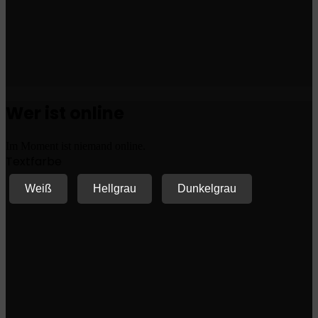
Wer ist online
Im Moment ist niemand online.
Textfarbe
Weiß
Hellgrau
Dunkelgrau