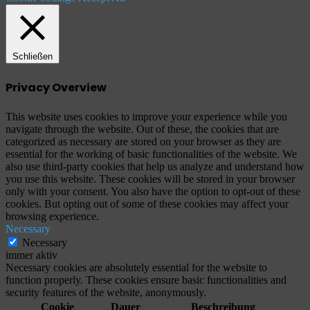
Schließen
Privacy Overview
This website uses cookies to improve your experience while you
navigate through the website. Out of these, the cookies that are
categorized as necessary are stored on your browser as they are
essential for the working of basic functionalities of the website. We
also use third-party cookies that help us analyze and understand how
you use this website. These cookies will be stored in your browser
only with your consent. You also have the option to opt-out of these
cookies. But opting out of some of these cookies may affect your
browsing experience.
Necessary
Necessary
immer aktiv
Necessary cookies are absolutely essential for the website to
function properly. These cookies ensure basic functionalities and
security features of the website, anonymously.
Cookie
Dauer
Beschreibung