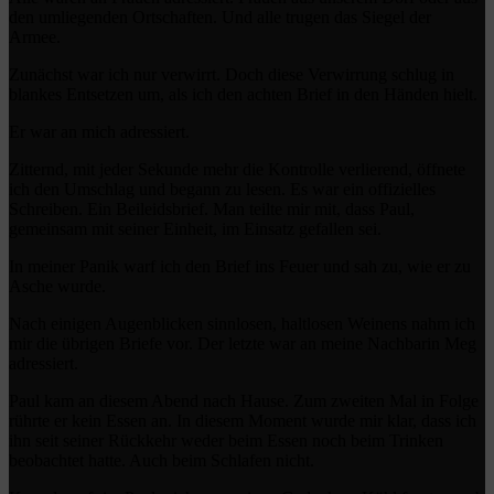
den umliegenden Ortschaften. Und alle trugen das Siegel der
Armee.
Zunächst war ich nur verwirrt. Doch diese Verwirrung schlug in
blankes Entsetzen um, als ich den achten Brief in den Händen hielt.
Er war an mich adressiert.
Zitternd, mit jeder Sekunde mehr die Kontrolle verlierend, öffnete
ich den Umschlag und begann zu lesen. Es war ein offizielles
Schreiben. Ein Beileidsbrief. Man teilte mir mit, dass Paul,
gemeinsam mit seiner Einheit, im Einsatz gefallen sei.
In meiner Panik warf ich den Brief ins Feuer und sah zu, wie er zu
Asche wurde.
Nach einigen Augenblicken sinnlosen, haltlosen Weinens nahm ich
mir die übrigen Briefe vor. Der letzte war an meine Nachbarin Meg
adressiert.
Paul kam an diesem Abend nach Hause. Zum zweiten Mal in Folge
rührte er kein Essen an. In diesem Moment wurde mir klar, dass ich
ihn seit seiner Rückkehr weder beim Essen noch beim Trinken
beobachtet hatte. Auch beim Schlafen nicht.