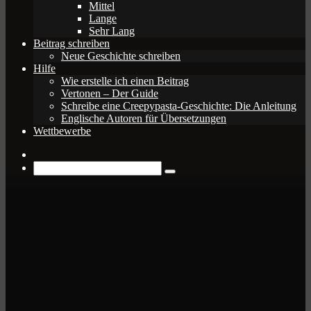
Mittel
Lange
Sehr Lang
Beitrag schreiben
Neue Geschichte schreiben
Hilfe
Wie erstelle ich einen Beitrag
Vertonen – Der Guide
Schreibe eine Creepypasta-Geschichte: Die Anleitung
Englische Autoren für Übersetzungen
Wettbewerbe
Zufälliger
Beitrag
Suche
nach