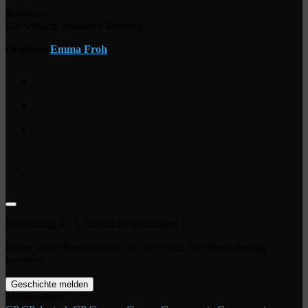
Kohärenz.
Ein wirklich seltsames Konzept.
Original:
Emma Froh
Bewertung:
0
/ 5. Anzahl Bewertungen:
0
Bisher keine Bewertungen! Sei der Erste, der diesen Beitrag
bewertet.
Geschichte melden
Schlagwörter