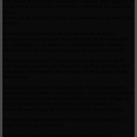
Kurz darauf riss Paul mich aus meinen Gedanken. Kühl fragte er, ob
ich die Briefe wie verlangt zerstört hätte. Ich bejahte dies durch ein
Nicken.
Es war fast die Wahrheit. Ich hatte alle verbrannt, bis auf einen. Den
an Meg.
In jener Nacht lag ich wach im Bett, obwohl meine Augen
geschlossen waren. Ich spürte Pauls Blick auf mir. Er starrte mich
an, stundenlang. Als er irgendwann nach Mitternacht aufstand,
nahm ich an, er sei sicher gewesen, dass ich eingeschlafen war.
Ich lauschte angestrengt. Unten hörte ich ihn sprechen. Laut. In
einer fremden, unheimlichen Stimme. Es war Paul, und doch nicht.
Und es war keine Sprache, die ich kannte. Kein Englisch. Nichts
Menschliches.
Am nächsten Morgen war alles wie zuvor. Paul war angezogen,
verweigerte das Frühstück und machte sich auf den Weg zur Arbeit.
Doch an diesem Tag hatte ich einen Plan. Wenn es mir gelänge, zu
Meg zu gelangen und ihr den Brief zu zeigen, könnten wir
zusammen eine Lösung für diese schreckliche Situation finden.
Mit zitternden Händen klopfte ich fest an Megs Tür, kurz davor,
erneut die Fassung zu verlieren.
Sie öffnete, strahlend über das ganze Gesicht. Bevor ich