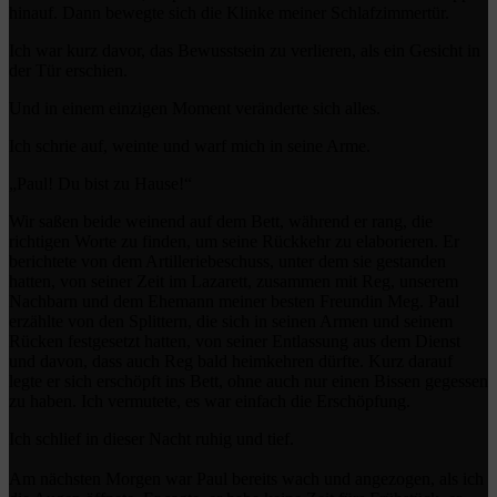
hinauf. Dann bewegte sich die Klinke meiner Schlafzimmertür.
Ich war kurz davor, das Bewusstsein zu verlieren, als ein Gesicht in
der Tür erschien.
Und in einem einzigen Moment veränderte sich alles.
Ich schrie auf, weinte und warf mich in seine Arme.
„Paul! Du bist zu Hause!“
Wir saßen beide weinend auf dem Bett, während er rang, die
richtigen Worte zu finden, um seine Rückkehr zu elaborieren. Er
berichtete von dem Artilleriebeschuss, unter dem sie gestanden
hatten, von seiner Zeit im Lazarett, zusammen mit Reg, unserem
Nachbarn und dem Ehemann meiner besten Freundin Meg. Paul
erzählte von den Splittern, die sich in seinen Armen und seinem
Rücken festgesetzt hatten, von seiner Entlassung aus dem Dienst
und davon, dass auch Reg bald heimkehren dürfte. Kurz darauf
legte er sich erschöpft ins Bett, ohne auch nur einen Bissen gegessen
zu haben. Ich vermutete, es war einfach die Erschöpfung.
Ich schlief in dieser Nacht ruhig und tief.
Am nächsten Morgen war Paul bereits wach und angezogen, als ich