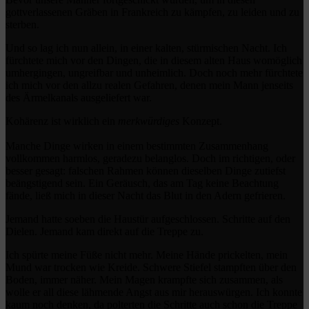
gottverlassenen Gräben in Frankreich zu kämpfen, zu leiden und zu
sterben.
Und so lag ich nun allein, in einer kalten, stürmischen Nacht. Ich
fürchtete mich vor den Dingen, die in diesem alten Haus womöglich
umhergingen, ungreifbar und unheimlich. Doch noch mehr fürchtete
ich mich vor den allzu realen Gefahren, denen mein Mann jenseits
des Ärmelkanals ausgeliefert war.
Kohärenz ist wirklich ein
merkwürdiges
Konzept.
Manche Dinge wirken in einem bestimmten Zusammenhang
vollkommen harmlos, geradezu belanglos. Doch im richtigen, oder
besser gesagt: falschen Rahmen können dieselben Dinge zutiefst
beängstigend sein. Ein Geräusch, das am Tag keine Beachtung
fände, ließ mich in dieser Nacht das Blut in den Adern gefrieren.
Jemand hatte soeben die Haustür aufgeschlossen. Schritte auf den
Dielen. Jemand kam direkt auf die Treppe zu.
Ich spürte meine Füße nicht mehr. Meine Hände prickelten, mein
Mund war trocken wie Kreide. Schwere Stiefel stampften über den
Boden, immer näher. Mein Magen krampfte sich zusammen, als
wolle er all diese lähmende Angst aus mir herauswürgen. Ich konnte
kaum noch denken, da polterten die Schritte auch schon die Treppe