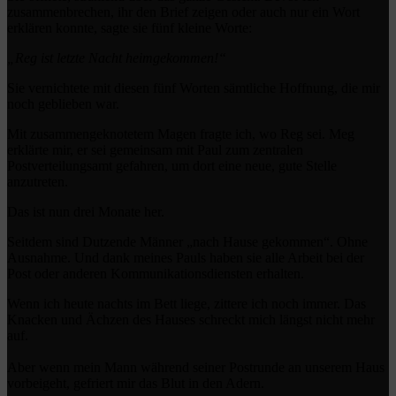
zusammenbrechen, ihr den Brief zeigen oder auch nur ein Wort
erklären konnte, sagte sie fünf kleine Worte:
„Reg ist letzte Nacht heimgekommen!“
Sie vernichtete mit diesen fünf Worten sämtliche Hoffnung, die mir
noch geblieben war.
Mit zusammengeknotetem Magen fragte ich, wo Reg sei. Meg
erklärte mir, er sei gemeinsam mit Paul zum zentralen
Postverteilungsamt gefahren, um dort eine neue, gute Stelle
anzutreten.
Das ist nun drei Monate her.
Seitdem sind Dutzende Männer „nach Hause gekommen“. Ohne
Ausnahme. Und dank meines Pauls haben sie alle Arbeit bei der
Post oder anderen Kommunikationsdiensten erhalten.
Wenn ich heute nachts im Bett liege, zittere ich noch immer. Das
Knacken und Ächzen des Hauses schreckt mich längst nicht mehr
auf.
Aber wenn mein Mann während seiner Postrunde an unserem Haus
vorbeigeht, gefriert mir das Blut in den Adern.