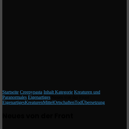
Startseite
/
Creepypasta
/
Inhalt Kategorie
/
Kreaturen und
Paranormales
/
Eigenartiges
/
Neues von der Front
Eigenartiges
Kreaturen
Mittel
Ortschaften
Tod
Übersetzung
Neues von der Front