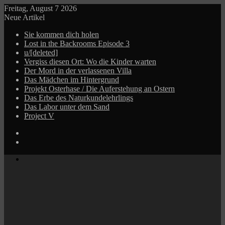
Freitag, August 7 2026
Neue Artikel
Sie kommen dich holen
Lost in the Backrooms Episode 3
u/[deleted]
Vergiss diesen Ort: Wo die Kinder warten
Der Mord in der verlassenen Villa
Das Mädchen im Hintergrund
Projekt Osterhase / Die Auferstehung an Ostern
Das Erbe des Naturkundelehrlings
Das Labor unter dem Sand
Project V
Log
In
Zufälliger
Beitrag
Menü