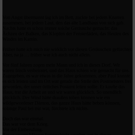
Von Angst übermannt lag ich im Bett, zuckte bei jedem Knarren
zusammen, bei jedem Laut, den das alte Landhaus von sich gab.
Nachts hatte es schon immer solche Geräusche gemacht: das
Ächzen der Balken, das Klopfen der Fensterläden, das Heulen des
Windes im Kamin.
Früher hatte ich mich nie wirklich vor diesen Geräuschen gefürchtet.
Aber, na ja … früher war ich auch nicht allein.
Vor fünf Jahren zogen mein Mann und ich in dieses Dorf. Wir
waren frisch verheiratet, und das Haus schien wie gemacht für uns.
Zugegeben, es war etwas in die Jahre gekommen, aber Paul konnte
es sich leisten und im Ort war gerade die Stelle des Postmeisters frei
geworden, der unser örtliches Postamt leiten sollte. Er kaufte das
Haus, trat die Arbeit an und wir waren glücklich. So unendlich
glücklich. Der Wind hätte draußen toben können wie ein
wildgewordener Dämon, das ganze Haus hätte beben können,
solange Paul bei mir war, fürchtete ich nichts.
Doch das war einmal.
Das war vor dem Krieg.
Vor der Einberufung.
Bevor unsere Männer fortgeschickt wurden, um in diesen