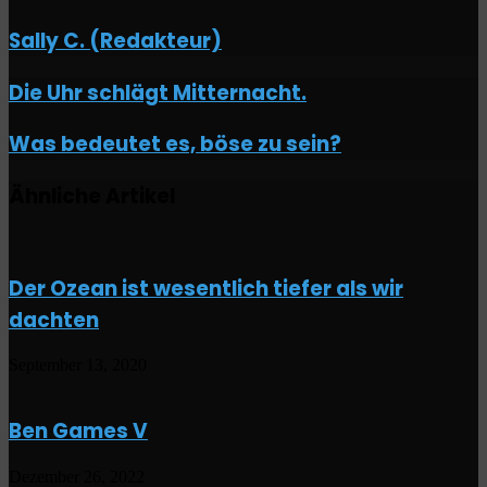
Sally C. (Redakteur)
Die
Die Uhr schlägt Mitternacht.
Uhr
schlägt
Was
Was bedeutet es, böse zu sein?
Mitternacht.
bedeutet
es,
Ähnliche Artikel
böse
zu
sein?
Der Ozean ist wesentlich tiefer als wir
dachten
September 13, 2020
Ben Games V
Dezember 26, 2022