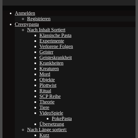
Anmelden
Registrieren
Creepypasta
Nach Inhalt Sortiert
Klassische Pasta
Experimente
Verlorene Folgen
Geister
Geisteskrankheit
Krankheiten
Kreaturen
Mord
Objekte
Plottwist
Ritual
SCP Reihe
Theorie
Tiere
VideoSpiele
PokePasta
Übersetzung
Nach Länge sortiert:
Kurz