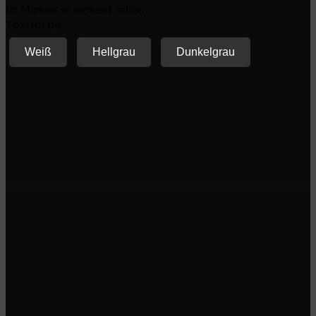
Im Moment ist niemand online.
Textfarbe
Weiß
Hellgrau
Dunkelgrau