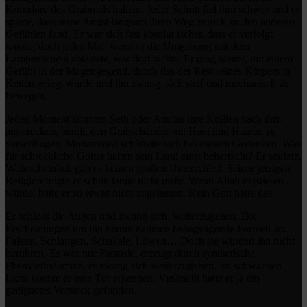
Korridore des Grabmals hallten. Jeder Schritt fiel ihm schwer und er
spürte, dass seine Angst langsam ihren Weg zurück zu den anderen
Gefühlen fand. Er war sich fast absolut sicher, dass er verfolgt
wurde, doch jedes Mal, wenn er die Umgebung mit dem
Lampenschein abtastete, war dort nichts. Er ging weiter, mit einem
Gefühl in der Magengegend, durch das der Rest seines Körpers in
Ketten gelegt wurde und ihn zwang, sich steif und mechanisch zu
bewegen.
Jeden Moment könnten Seth oder Anubis ihre Krallen nach ihm
ausstrecken, bereit, den Grabschänder mit Haut und Haaren zu
verschlingen. Mohammed schüttelte sich bei diesem Gedanken. Was
für schreckliche Götter hatten sein Land einst beherrscht? Er seufzte.
Wahrscheinlich gab es keinen großen Unterschied. Seiner jetzigen
Religion folgte er schon lange nicht mehr. Wenn Allah existieren
würde, hätte er so etwas nicht zugelassen. Kein Gott hätte das.
Er schloss die Augen und zwang sich, weiterzugehen. Die
Erscheinungen um ihn herum nahmen beängstigende Formen an:
Falken, Schlangen, Schakale, Löwen… Doch sie würden ihn nicht
berühren. Es war nur Fantasie, erzeugt durch synthetische
Phenylethylamine, er zwang sich weiterzugehen. Im schwachen
Licht konnte er eine Tür erkennen. Vielleicht hatte er ja ein
geeignetes Versteck gefunden.