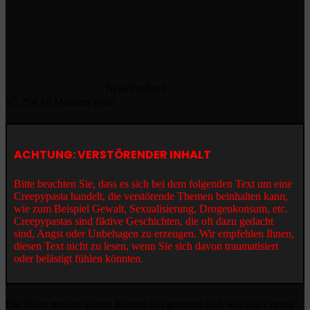
NegativeRoot
0
254
10 Minuten lesen
ACHTUNG: VERSTÖRENDER INHALT
Bitte beachten Sie, dass es sich bei dem folgenden Text um eine
Creepypasta handelt, die verstörende Themen beinhalten kann,
wie zum Beispiel Gewalt, Sexualisierung, Drogenkonsum, etc.
Creepypastas sind fiktive Geschichten, die oft dazu gedacht
sind, Angst oder Unbehagen zu erzeugen. Wir empfehlen Ihnen,
diesen Text nicht zu lesen, wenn Sie sich davon traumatisiert
oder belästigt fühlen könnten.
Die Kälte machte seinen Körper fast genauso taub wie das Crystal