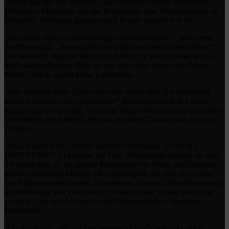
„Sehen fast aus wie Mumien, was? Aber im Grunde waren das
Menschen. Menschen, die das Pech hatten, ihre Verbrennungen zu
überleben. Sie haben genauso nach Schutz gesucht wie ich.“
„Das Motiv ihrer Grabschändung ist bedeutungslos!“, antwortete
der Pharao kalt. „Sie und dich wird die Strafe der Götter treffen!“
Der benebelte Ägypter fing an zu lachen. Er wurde immer lauter,
doch währenddessen fühlte er, wie sich seine Augen mit Tränen
füllten. Und es waren keine Lachtränen.
„Was könnten deine Götter uns noch antun, hm? Die Menschen
haben uns bereits alles genommen!“ Mohammed ließ den Kopf
hängen und beobachtete, wie seine Tränen kleine Löcher im Schnee
hinterließen, ein Anblick, der ihm in seinem Zustand fast magisch
vorkam.
„Das ist nicht fair!“, entfuhr ihm ein Schluchzen. „DAS IST
NICHT FAIR!“ Er keuchte vor Wut. „Weltmächte nennen sie sich!
Sie lassen sich als die großen Beschützer von Recht und Ordnung
feiern! Schmierige Männer mit Gottkomplex, die über das Leben
von Millionen entscheiden, als wären es Ameisen! Sie selbst kennen
die Bedeutung von Leid nicht!“ Er sah auf und fixierte den Geist
vor sich. „Sie sind fast wie du und Deinesgleichen. Moderne
Pharaonen!“
„Du wagst es?“, rief die Erscheinung sichtlich gekränkt, doch