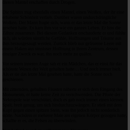
diesen Mantel erschaffen durch Drogen.
Die Sphinx trug ebenfalls einen Mantel, einen Weißen, der ihr eine
erhabene Schönheit verlieh. Darüber waren undurchdringliche
Wolken. Der Mann fragte sich, wann er das letzte Mal die Sonne
gesehen hatte. Es kam ihm vor wie ein ganzes Leben. Er biss die
Zähne zusammen. Bei diesem Gedanken erschauderte er und fühlte
sich, als würden sämtliche Gefühle, Hoffnungen und Träume aus
ihm herausgesaugt werden. Zurück blieb nur gefrorene Leere mit
einem Haken aus sinnloser Hoffnung in ihrem Zentrum, dessen
einziger Zweck es war, ihn noch mehr zu quälen.
Vor seinem inneren Auge sah er ein Mädchen, das er einst für das
schönste Wesen der Welt gehalten hatte… Und noch immer hielt.
Als er sie das letzte Mal gesehen hatte, hatte die Sonne noch
geschienen.
Mit zitternden, geballten Fäusten näherte er sich dem Eingang des
Monuments, er hatte keine Zeit zu verschwenden. Die Pforte der
Nekropole war verschüttet, doch es gab noch immer einen kleinen
Spalt, breit genug, um sich hindurchzuzwängen. Er stieß mit dem
Kopf gegen einen spitzen Stein, was ihn jedoch nicht sonderlich
störte. Nachdem er mehrere Male am eigenen Körper gezogen hatte,
schaffte er es, die Felsen zu überwinden.