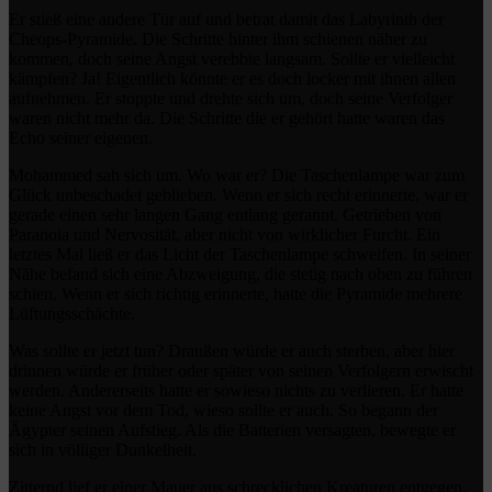
Er stieß eine andere Tür auf und betrat damit das Labyrinth der
Cheops-Pyramide. Die Schritte hinter ihm schienen näher zu
kommen, doch seine Angst verebbte langsam. Sollte er vielleicht
kämpfen? Ja! Eigentlich könnte er es doch locker mit ihnen allen
aufnehmen. Er stoppte und drehte sich um, doch seine Verfolger
waren nicht mehr da. Die Schritte die er gehört hatte waren das
Echo seiner eigenen.
Mohammed sah sich um. Wo war er? Die Taschenlampe war zum
Glück unbeschadet geblieben. Wenn er sich recht erinnerte, war er
gerade einen sehr langen Gang entlang gerannt. Getrieben von
Paranoia und Nervosität, aber nicht von wirklicher Furcht. Ein
letztes Mal ließ er das Licht der Taschenlampe schweifen. In seiner
Nähe befand sich eine Abzweigung, die stetig nach oben zu führen
schien. Wenn er sich richtig erinnerte, hatte die Pyramide mehrere
Lüftungsschächte.
Was sollte er jetzt tun? Draußen würde er auch sterben, aber hier
drinnen würde er früher oder später von seinen Verfolgern erwischt
werden. Andererseits hatte er sowieso nichts zu verlieren. Er hatte
keine Angst vor dem Tod, wieso sollte er auch. So begann der
Ägypter seinen Aufstieg. Als die Batterien versagten, bewegte er
sich in völliger Dunkelheit.
Zitternd lief er einer Mauer aus schrecklichen Kreaturen entgegen,