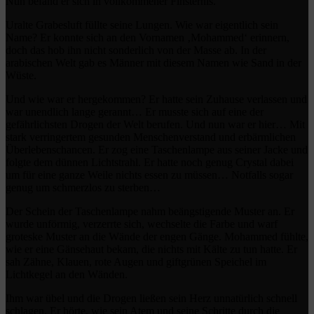
Nun befand er sich in vollkommener Finsternis.
Uralte Grabesluft füllte seine Lungen. Wie war eigentlich sein
Name? Er konnte sich an den Vornamen ‚Mohammed‘ erinnern,
doch das hob ihn nicht sonderlich von der Masse ab. In der
arabischen Welt gab es Männer mit diesem Namen wie Sand in der
Wüste.
Und wie war er hergekommen? Er hatte sein Zuhause verlassen und
war unendlich lange gerannt… Er musste sich auf eine der
gefährlichsten Drogen der Welt berufen. Und nun war er hier… Mit
stark verringertem gesunden Menschenverstand und erbärmlichen
Überlebenschancen. Er zog eine Taschenlampe aus seiner Jacke und
folgte dem dünnen Lichtstrahl. Er hatte noch genug Crystal dabei
um für eine ganze Weile nichts essen zu müssen… Notfalls sogar
genug um schmerzlos zu sterben…
Der Schein der Taschenlampe nahm beängstigende Muster an. Er
wurde unförmig, verzerrte sich, wechselte die Farbe und warf
groteske Muster an die Wände der engen Gänge. Mohammed fühlte,
wie er eine Gänsehaut bekam, die nichts mit Kälte zu tun hatte. Er
sah Zähne, Klauen, rote Augen und giftgrünen Speichel im
Lichtkegel an den Wänden.
Ihm war übel und die Drogen ließen sein Herz unnatürlich schnell
schlagen. Er hörte, wie sein Atem und seine Schritte durch die