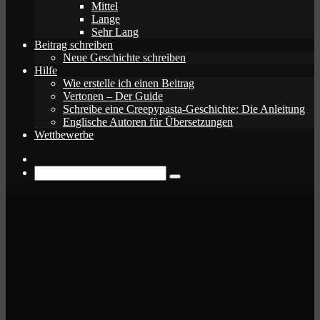
Mittel
Lange
Sehr Lang
Beitrag schreiben
Neue Geschichte schreiben
Hilfe
Wie erstelle ich einen Beitrag
Vertonen – Der Guide
Schreibe eine Creepypasta-Geschichte: Die Anleitung
Englische Autoren für Übersetzungen
Wettbewerbe
Zufälliger
Beitrag
Suche
nach