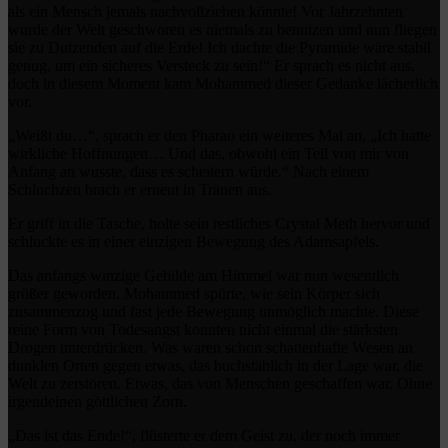
als ein Mensch jemals nachvollziehen könnte! Vor Jahrzehnten
wurde der Welt geschworen es niemals zu benutzen und nun fliegen
sie zu Dutzenden auf die Erde! Ich dachte die Pyramide wäre stabil
genug, um ein sicheres Versteck zu sein!“ Er sprach es nicht aus,
doch in diesem Moment kam Mohammed dieser Gedanke lächerlich
vor.
„Weißt du…“, sprach er den Pharao ein weiteres Mal an, „Ich hatte
wirkliche Hoffnungen… Und das, obwohl ein Teil von mir von
Anfang an wusste, dass es scheitern würde.“ Nach einem
Schluchzen brach er erneut in Tränen aus.
Er griff in die Tasche, holte sein restliches Crystal Meth hervor und
schluckte es in einer einzigen Bewegung des Adamsapfels.
Das anfangs winzige Gebilde am Himmel war nun wesentlich
größer geworden. Mohammed spürte, wie sein Körper sich
zusammenzog und fast jede Bewegung unmöglich machte. Diese
reine Form von Todesangst konnten nicht einmal die stärksten
Drogen unterdrücken. Was waren schon schattenhafte Wesen an
dunklen Orten gegen etwas, das buchstäblich in der Lage war, die
Welt zu zerstören. Etwas, das von Menschen geschaffen war. Ohne
irgendeinen göttlichen Zorn.
„Das ist das Ende!“, flüsterte er dem Geist zu, der noch immer