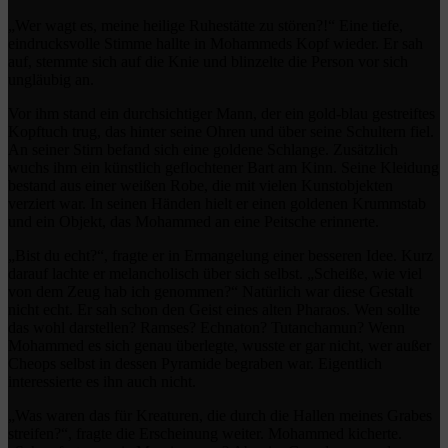
„Wer wagt es, meine heilige Ruhestätte zu stören?!“ Eine tiefe,
eindrucksvolle Stimme hallte in Mohammeds Kopf wieder. Er sah
auf, stemmte sich auf die Knie und blinzelte die Person vor sich
ungläubig an.
Vor ihm stand ein durchsichtiger Mann, der ein gold-blau gestreiftes
Kopftuch trug, das hinter seine Ohren und über seine Schultern fiel.
An seiner Stirn befand sich eine goldene Schlange. Zusätzlich
wuchs ihm ein künstlich geflochtener Bart am Kinn. Seine Kleidung
bestand aus einer weißen Robe, die mit vielen Kunstobjekten
verziert war. In seinen Händen hielt er einen goldenen Krummstab
und ein Objekt, das Mohammed an eine Peitsche erinnerte.
„Bist du echt?“, fragte er in Ermangelung einer besseren Idee. Kurz
darauf lachte er melancholisch über sich selbst. „Scheiße, wie viel
von dem Zeug hab ich genommen?“ Natürlich war diese Gestalt
nicht echt. Er sah schon den Geist eines alten Pharaos. Wen sollte
das wohl darstellen? Ramses? Echnaton? Tutanchamun? Wenn
Mohammed es sich genau überlegte, wusste er gar nicht, wer außer
Cheops selbst in dessen Pyramide begraben war. Eigentlich
interessierte es ihn auch nicht.
„Was waren das für Kreaturen, die durch die Hallen meines Grabes
streifen?“, fragte die Erscheinung weiter. Mohammed kicherte.