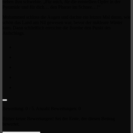
neben ihm schwebte. „Für mich, für die entstellten Opfer in der
Pyramide und für dich… den Pharao im Schnee…!“
Mohammed schloss die Augen und dachte ein letztes Mal daran, wie
schön das Land am Nil gewesen war, bevor der nukleare Winter
kam. Dann schließlich erreichte die Bombe den Punkt des
Aufschlags.
Bewertung:
0
/ 5. Anzahl Bewertungen:
0
Bisher keine Bewertungen! Sei der Erste, der diesen Beitrag
bewertet.