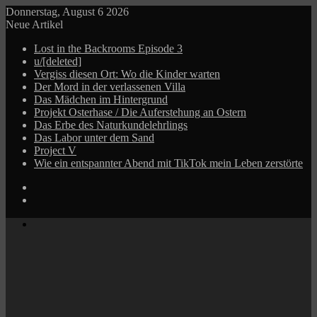
Donnerstag, August 6 2026
Neue Artikel
Lost in the Backrooms Episode 3
u/[deleted]
Vergiss diesen Ort: Wo die Kinder warten
Der Mord in der verlassenen Villa
Das Mädchen im Hintergrund
Projekt Osterhase / Die Auferstehung an Ostern
Das Erbe des Naturkundelehrlings
Das Labor unter dem Sand
Project V
Wie ein entspannter Abend mit TikTok mein Leben zerstörte
Log
In
Zufälliger
Beitrag
Menü