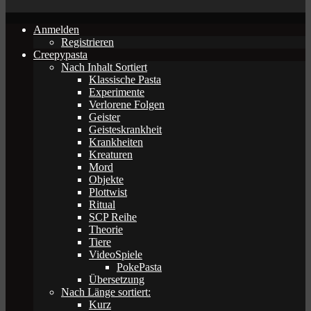
Anmelden
Registrieren
Creepypasta
Nach Inhalt Sortiert
Klassische Pasta
Experimente
Verlorene Folgen
Geister
Geisteskrankheit
Krankheiten
Kreaturen
Mord
Objekte
Plottwist
Ritual
SCP Reihe
Theorie
Tiere
VideoSpiele
PokePasta
Übersetzung
Nach Länge sortiert:
Kurz