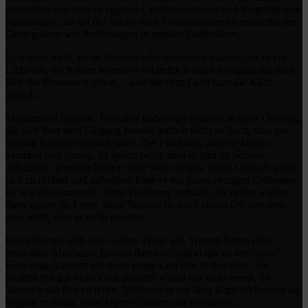
erschaffen von seinem eigenen Unterbewusstsein und freigelegt von
Substanzen, die auf der Suche nach Geheimnissen im menschlichen
Geist gruben wie Archäologen in antiken Grabmälern.
Er wusste nicht, ob es Stunden oder Sekunden dauerte, bis er ein
Licht sah, doch dann konnte er schließlich einen Ausgang aus dem
Bett der Pharaonen sehen… und mit dem Licht kam die Kälte
zurück.
Mohammed fröstelte. Offenbar endete der Schacht in einer Öffnung,
die sich über dem Eingang befand, jedoch nicht so hoch, dass ein
Sprung lebensgefährlich wäre. Der Flüchtling zögerte keinen
Moment und sprang. Er spürte nicht, dass er hart im Schnee
aufschlug, dennoch blieb er eine Weile liegen. Seine Umwelt schien
sich zu drehen und außerdem hatte er nur einen einzigen Gedanken:
Es war alles umsonst. Seine Hoffnung zerbrach. Er spürte wieder
diese qualvolle Leere, diese Sehnsucht, nach einem Ort von dem
man weiß, dass er nicht existiert.
Dann drängte sich eine weitere Frage auf. Warum hatten diese
entstellten Abscheulichkeiten damit aufgehört ihn zu verfolgen?
Eine vage Antwort auf diese Frage kam ihm in den Sinn: Sie
wollten ihn gar nicht töten sondern waren nur nicht bereit, ihr
Versteck mit ihm zu teilen. Während er mit dem Kopf im Schnee lag
begann er damit, seine eigene Existenz zu verfluchen.