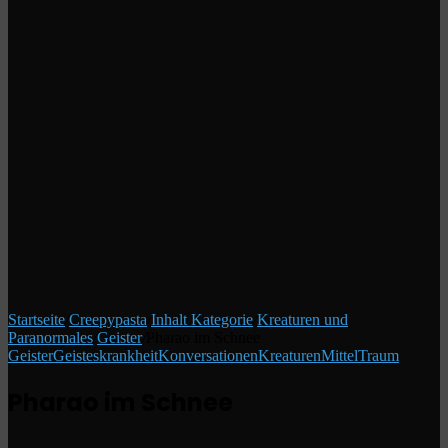
Startseite
/
Creepypasta
/
Inhalt Kategorie
/
Kreaturen und
Paranormales
/
Geister
/
Pharao im Schnee
Geister
Geisteskrankheit
Konversationen
Kreaturen
Mittel
Traum
Pharao im Schnee