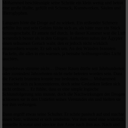
Mohammed beschleunigte seine Schritte ein klein wenig und betrat
eine große Hallte, gefüllt mit Schmuck, Kunstwerken, Säulen und
Hieroglyphen.
Langsam hörte die Droge auf zu wirken. Ein reißender Schmerz
erfüllte ihn und sein Gehirn fühlte sich an, als hätte man ein Stück
herausgeschabt. Er atmete tief durch. In dieser Kammer war die Luft
wesentlich besser als in den Gängen. Außerdem nahm der Ägypter
einen seltsamen Geruch wahr, den er jedoch nicht wirklich
einzuordnen wusste. Er sah sich um. An den Wänden brannten
Fackeln, die alles in ein warmes, ja beinahe hoffnungsvolles Licht
tauchten.
Irgendetwas stimmte nicht… Dieser Raum dürfte seit Jahrhunderten
oder zumindest Jahrzehnten nicht mehr betreten worden sein. Dass
die Fackeln brannten konnte nur bedeuten, dass… Mohammed
versuchte sich zu konzentrieren, doch seine Gedanken ließen sich
nicht ordnen… Er fühlte, dass es eine simple logische
Schlussfolgerung sein musste, doch die Nachwirkungen der Drogen
schlossen sie in den Untiefen seines Verstandes ein und hielten sie
vor ihm verborgen.
Dann ergriff etwas seine Schulter. Er schrie panisch auf und machte
einen Satz, während er sich umdrehte. Vor ihm stand eine widerlich
entstellte Kreatur und streckte ihre Arme nach ihm aus. Nach und