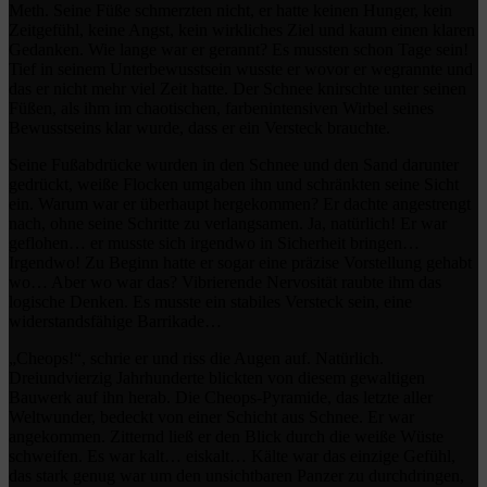
Meth. Seine Füße schmerzten nicht, er hatte keinen Hunger, kein
Zeitgefühl, keine Angst, kein wirkliches Ziel und kaum einen klaren
Gedanken. Wie lange war er gerannt? Es mussten schon Tage sein!
Tief in seinem Unterbewusstsein wusste er wovor er wegrannte und
das er nicht mehr viel Zeit hatte. Der Schnee knirschte unter seinen
Füßen, als ihm im chaotischen, farbenintensiven Wirbel seines
Bewusstseins klar wurde, dass er ein Versteck brauchte.
Seine Fußabdrücke wurden in den Schnee und den Sand darunter
gedrückt, weiße Flocken umgaben ihn und schränkten seine Sicht
ein. Warum war er überhaupt hergekommen? Er dachte angestrengt
nach, ohne seine Schritte zu verlangsamen. Ja, natürlich! Er war
geflohen… er musste sich irgendwo in Sicherheit bringen…
Irgendwo! Zu Beginn hatte er sogar eine präzise Vorstellung gehabt
wo… Aber wo war das? Vibrierende Nervosität raubte ihm das
logische Denken. Es musste ein stabiles Versteck sein, eine
widerstandsfähige Barrikade…
„Cheops!“, schrie er und riss die Augen auf. Natürlich.
Dreiundvierzig Jahrhunderte blickten von diesem gewaltigen
Bauwerk auf ihn herab. Die Cheops-Pyramide, das letzte aller
Weltwunder, bedeckt von einer Schicht aus Schnee. Er war
angekommen. Zitternd ließ er den Blick durch die weiße Wüste
schweifen. Es war kalt… eiskalt… Kälte war das einzige Gefühl,
das stark genug war um den unsichtbaren Panzer zu durchdringen,