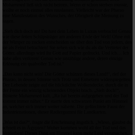
Mohammed ließ sich nicht beirren. Wenn er schon sterben musste,
wollte er noch einmal alles rauslassen. Vielleicht war der Pharao
eine Manifestation des Wunsches, der Obrigkeit die Meinung zu
sagen.
„Sieh dich doch an! Du hast dein Leben in Luxus verbracht! Genau
wie diese fetten Schlipsträger am anderen Ende der Welt! Ohne mit
der Wimper zu zucken entscheiden sie über den Tod von jedem, den
sie als Feind betrachten! Sie sehen sich wie du als die Vertreter der
Götter, allerdings wird ihr Gott auf Papier gedruckt. Und ich… Ich
habe alles verloren! Genau wie unzählige andere, deren einzige
Erlösung ein qualvoller Tod ist.“
„Das kann nicht sein! Die Götter schützen dieses Land!“, rief der
Pharao, in dessen Stimme sich Trotz und Entsetzen widerspiegelten.
Der Lebende zeigte auf die blickdichte Wolkendecke, durch die in
der Ferne ein winzig scheinendes Objekt brach. „Sieh doch!“,
flüsterte Mohammed kalt. „Ra hat bereits aufgegeben und der Tod
kommt immer näher.“ Er starrte den schwarzen Punkt am Himmel
an, welcher sich immer weiter näherte. Die gefürchtete Faust der
Industrienationen, dieser Radiergummi für Landkarten.
„Was ist das?“, fragte die Erscheinung ängstlich. „Wieso, glaubst du,
schneit es in Ägypten? Woher kommen wohl all der Tod und das
Verderben! Dieses Ding am Himmel kann mehr Leid verursachen,