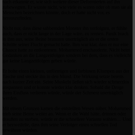
nach erkannte er, wie sich weitere dieser Deformierten auf ihn
zubewegten. Er wusste nicht, wie viele es waren oder ob man sie als
Menschen bezeichnen könnte, doch er hatte nicht vor, es
herauszufinden.
Nicht nur, dass diese sabbernden Monster ihn verfolgten, er fühlte
auch, dass er nicht lange in der Lage wäre, zu rennen. Panik brach
in ihm aus, seine Beine brannten unerträglich als er die ersten
Schritte seiner Flucht gemacht hatte. Ihm war klar, dass er nur eine
Chance hatte zu entkommen. Mohammed erschauderte. Nicht beim
Gedanken an die Langzeitfolgen sondern bei dem, dass es vielleicht
gar keine Langzeitfolgen geben würde.
Er holte einen kleinen, unförmigen und farblosen Klumpen aus der
Tasche und steckte ihn in den Mund. Die Wirkung setzte bereits
nach kurzer Zeit ein. Seine Muskeln ließen sich wieder schmerzlos
anspannen und er konnte wieder klar denken. Sobald die Droge
ihren Einfluss verlieren würde, würde der Schmerz unerträglich
werden.
Mit einem Grunzen kamen die entstellten Wesen näher. Mohammed
trieb seine Beine weiter an. Wenn er die Wahl hätte, drinnen oder
draußen zu sterben, würde er die schnellere Variante wählen… Und
er bezweifelte, dass ihm seine Verfolger einen schnellen Tod
gewähren würden.