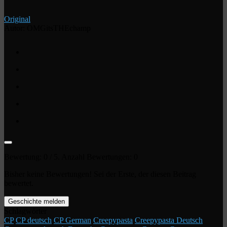
Original
Autor: OMGitsTHEchamp
Bewertung:
0
/ 5. Anzahl Bewertungen:
0
Bisher keine Bewertungen! Sei der Erste, der diesen Beitrag
bewertet.
Geschichte melden
Schlagwörter
CP
CP deutsch
CP German
Creepypasta
Creepypasta Deutsch