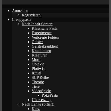
Anmelden
Registrieren
Creepypasta
Nach Inhalt Sortiert
Klassische Pasta
Experimente
Verlorene Folgen
Geister
Geisteskrankheit
Krankheiten
Kreaturen
Mord
Objekte
Plottwist
Ritual
SCP Reihe
Theorie
Tiere
VideoSpiele
PokePasta
Übersetzung
Nach Länge sortiert:
Kurz