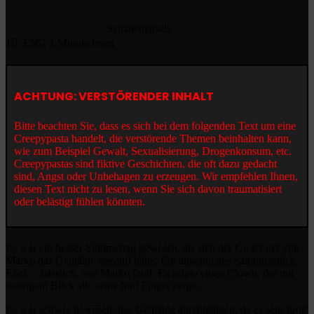
Schattenzirkus
1
3.562
1 Minute lesen
ACHTUNG: VERSTÖRENDER INHALT
Bitte beachten Sie, dass es sich bei dem folgenden Text um eine
Creepypasta handelt, die verstörende Themen beinhalten kann,
wie zum Beispiel Gewalt, Sexualisierung, Drogenkonsum, etc.
Creepypastas sind fiktive Geschichten, die oft dazu gedacht
sind, Angst oder Unbehagen zu erzeugen. Wir empfehlen Ihnen,
diesen Text nicht zu lesen, wenn Sie sich davon traumatisiert
oder belästigt fühlen könnten.
Es war ein heißer Sommertag gewesen, als sich der Großvater von
Marko das Gemälde gekauft hatte. Ein angebliches Sammlerstück.
Eher… hässlich, wie Marko fand: Es zeigte einen Clown, der mit
traurigem Blick alle seine fünf Finger zeigte.
Es war schwer gewesen, das Gemälde aufzuhängen, da es sehr groß