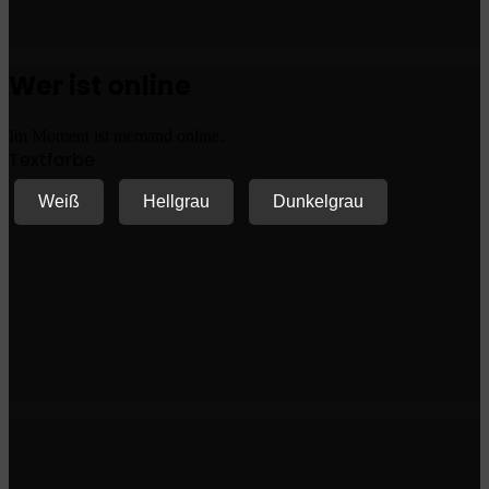
Wer ist online
Im Moment ist niemand online.
Textfarbe
Weiß
Hellgrau
Dunkelgrau