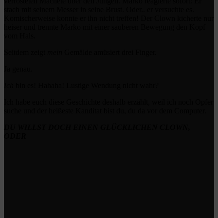
verrosteten Machete über den Jungen. Marko reagierte sofort: Er
stach mit seinem Messer in seine Brust. Oder.. er versuchte es.
Komischerweise konnte er ihn nicht treffen! Der Clown kicherte nur
heiser und trennte Marko mit einer sauberen Bewegung den Kopf
vom Hals.
Seitdem zeigt
mein
Gemälde amüsiert drei Finger.
Ja genau.
Ich
bin es! Hahaha! Lustige Wendung nicht wahr?
Ich habe euch diese Geschichte deshalb erzählt, weil ich noch Opfer
suche und der heißeste Kanditat bist du,
du da vor dem Computer
.
DU WILLST DOCH EINEN GLÜCKLICHEN CLOWN,
ODER