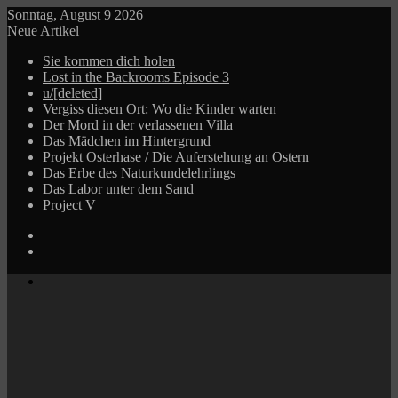
Sonntag, August 9 2026
Neue Artikel
Sie kommen dich holen
Lost in the Backrooms Episode 3
u/[deleted]
Vergiss diesen Ort: Wo die Kinder warten
Der Mord in der verlassenen Villa
Das Mädchen im Hintergrund
Projekt Osterhase / Die Auferstehung an Ostern
Das Erbe des Naturkundelehrlings
Das Labor unter dem Sand
Project V
Log
In
Zufälliger
Beitrag
Menü