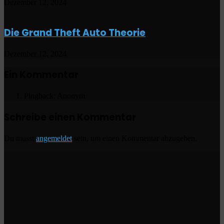
Dezember 12, 2024
Die Grand Theft Auto Theorie
Dezember 12, 2024
Ein Kommentar
Pingback: Anonym
Schreibe einen Kommentar
Du musst
angemeldet
sein, um einen Kommentar abzugeben.