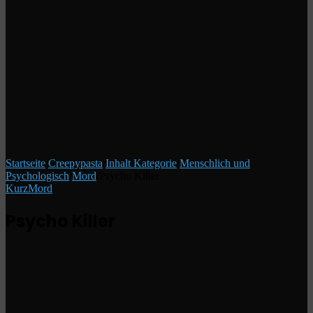
Startseite
/
Creepypasta
/
Inhalt Kategorie
/
Menschlich und
Psychologisch
/
Mord
/
Psycho Killer
Kurz
Mord
Psycho Killer