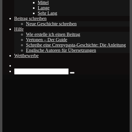
Mittel
Lange
Sehr Lang
Beitrag schreiben
Neue Geschichte schreiben
Hilfe
Wie erstelle ich einen Beitrag
Vertonen – Der Guide
Schreibe eine Creepypasta-Geschichte: Die Anleitung
Englische Autoren für Übersetzungen
Wettbewerbe
Zufälliger
Beitrag
Suche
nach