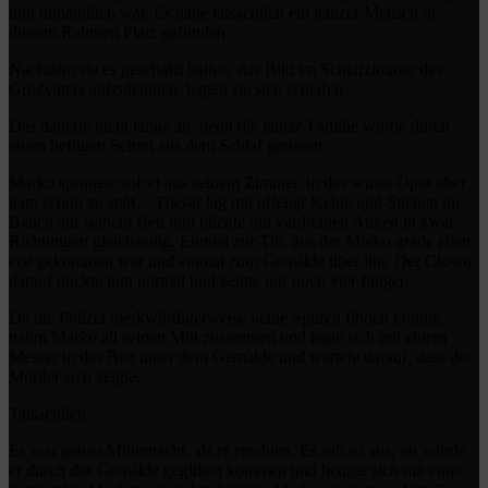
und unhandlich war. Es hätte tatsächlich ein ganzer Mensch in
diesem Rahmen Platz gefunden.
Nachdem sie es geschafft hatten, das Bild im Schlafzimmer des
Großvaters aufzuhängen, legten sie sich schlafen.
Das dauerte nicht lange an, denn die ganze Familie wurde durch
einen heftigen Schrei aus dem Schlaf gerissen.
Marko sprintete sofort aus seinem Zimmer, in das seines Opas aber
kam schon zu spät… Dieser lag mit offener Kehle und Stichen im
Bauch auf seinem Bett und blickte mit verdrehten Augen in zwei
Richtungen gleichzeitig. Einmal zur Tür, aus der Marko grade eben
erst gekommen war und einmal zum Gemälde über ihn. Der Clown
darauf guckte nun normal und zeigte nur noch vier Finger.
Da die Polizei merkwürdigerweise keine Spuren finden konnte,
nahm Marko all seinen Mut zusammen und legte sich mit einem
Messer in das Bett unter dem Gemälde und wartete darauf, dass der
Mörder sich zeigte.
Tatsächlich.
Es war genau Mitternacht, als er erschien. Es sah so aus, als würde
er durch das Gemälde geglitten kommen und beugte sich mit einer